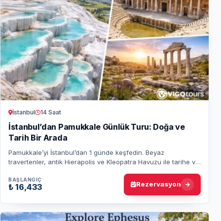
İstanbul
14 Saat
İstanbul’dan Pamukkale Günlük Turu: Doğa ve
Tarih Bir Arada
Pamukkale’yi İstanbul’dan 1 günde keşfedin. Beyaz
travertenler, antik Hierapolis ve Kleopatra Havuzu ile tarihe ve
doğaya adım atın. Unutulmaz bir gü…
BAŞLANGIÇ
Rezervasyon
₺ 16,433