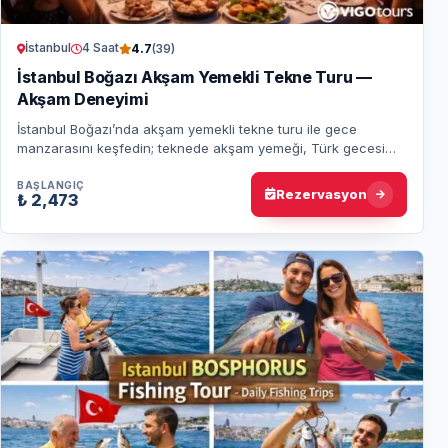
İstanbul
4 Saat
4.7
(39)
İstanbul Boğazı Akşam Yemekli Tekne Turu —
Akşam Deneyimi
İstanbul Boğazı’nda akşam yemekli tekne turu ile gece
manzarasını keşfedin; teknede akşam yemeği, Türk gecesi
gösterileri, canlı müzik, iki kıta manz…
BAŞLANGIÇ
Rezervasyon
₺ 2,473