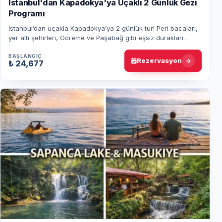
İstanbul'dan Kapadokya'ya Uçaklı 2 Günlük Gezi
Programı
İstanbul’dan uçakla Kapadokya’ya 2 günlük tur! Peri bacaları,
yer altı şehirleri, Göreme ve Paşabağ gibi eşsiz durakları
deneyimli rehberle keşfetme…
BAŞLANGIÇ
Rezervasyon
₺ 24,677