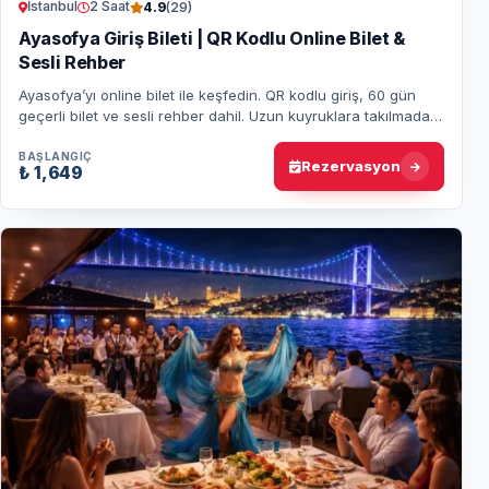
İstanbul
2 Saat
4.9
(29)
Ayasofya Giriş Bileti | QR Kodlu Online Bilet &
Sesli Rehber
Ayasofya’yı online bilet ile keşfedin. QR kodlu giriş, 60 gün
geçerli bilet ve sesli rehber dahil. Uzun kuyruklara takılmadan
ziyaret edin.
BAŞLANGIÇ
Rezervasyon
₺ 1,649