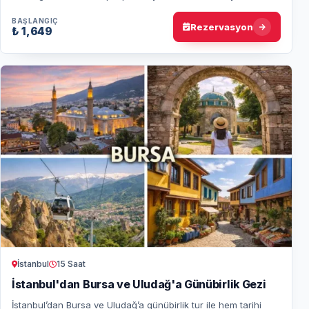
Osmanlı İmparatorluğu’na tan…
BAŞLANGIÇ
Rezervasyon
₺ 1,649
İstanbul
15 Saat
İstanbul'dan Bursa ve Uludağ'a Günübirlik Gezi
İstanbul’dan Bursa ve Uludağ’a günübirlik tur ile hem tarihi