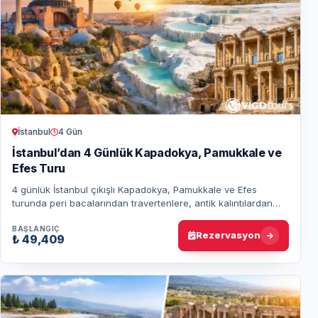
İstanbul
4 Gün
İstanbul’dan 4 Günlük Kapadokya, Pamukkale ve
Efes Turu
4 günlük İstanbul çıkışlı Kapadokya, Pamukkale ve Efes
turunda peri bacalarından travertenlere, antik kalıntılardan
doğanın büyüsüne unutulmaz bir de…
BAŞLANGIÇ
Rezervasyon
₺ 49,409