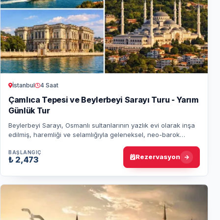
İstanbul
4 Saat
Çamlıca Tepesi ve Beylerbeyi Sarayı Turu - Yarım
Günlük Tur
Beylerbeyi Sarayı, Osmanlı sultanlarının yazlık evi olarak inşa
edilmiş, haremliği ve selamlığıyla geleneksel, neo-barok
tarzıyla ise etkileyici bir…
BAŞLANGIÇ
Rezervasyon
₺ 2,473