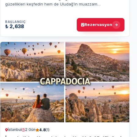
güzellikleri keşfedin hem de Uludağ’ın muazzam
manzarasında doğa ile iç içe bir deneyim…
BAŞLANGIÇ
Rezervasyon
₺ 2,638
İstanbul
2 Gün
4.8
(1)