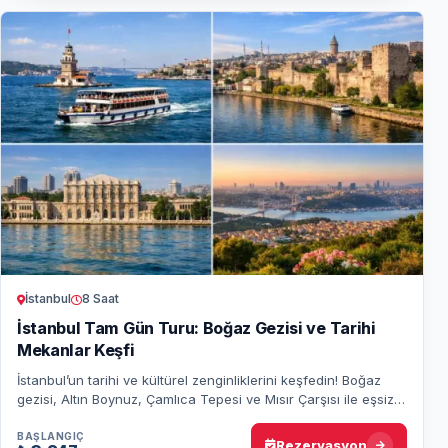
İstanbul
8 Saat
İstanbul Tam Gün Turu: Boğaz Gezisi ve Tarihi
Mekanlar Keşfi
İstanbul’un tarihi ve kültürel zenginliklerini keşfedin! Boğaz
gezisi, Altın Boynuz, Çamlıca Tepesi ve Mısır Çarşısı ile eşsiz
bir İstanbul deneyimi…
BAŞLANGIÇ
Rezervasyon