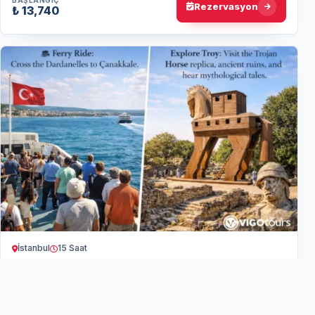
Rezervasyon
₺ 13,740
İstanbul
15 Saat
İstanbul Çıkışlı Günübirlik Troya Turu: Mitoloji ve
Tarih
İstanbul’dan hareketle Çanakkale Boğazı’nı geçip Troya’yı