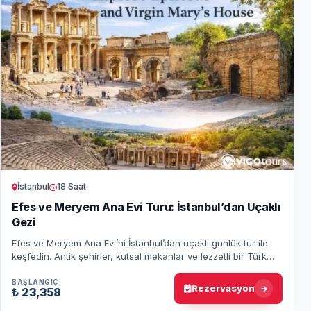
İstanbul
18 Saat
Efes ve Meryem Ana Evi Turu: İstanbul’dan Uçaklı
Gezi
Efes ve Meryem Ana Evi’ni İstanbul’dan uçaklı günlük tur ile
keşfedin. Antik şehirler, kutsal mekanlar ve lezzetli bir Türk
yemeğiyle unutulmaz bir d…
BAŞLANGIÇ
Rezervasyon
₺ 23,358