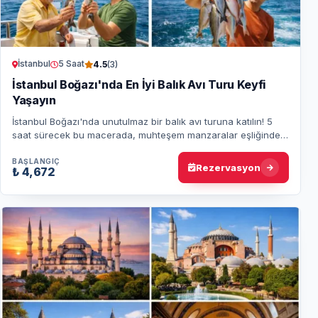
İstanbul
5 Saat
4.5
(3)
İstanbul Boğazı'nda En İyi Balık Avı Turu Keyfi
Yaşayın
İstanbul Boğazı'nda unutulmaz bir balık avı turuna katılın! 5
saat sürecek bu macerada, muhteşem manzaralar eşliğinde
keyifli bir av deneyimi sizi be…
BAŞLANGIÇ
Rezervasyon
₺ 4,672