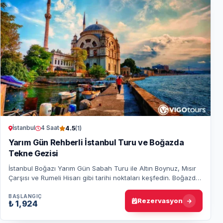
İstanbul
4 Saat
4.5
(1)
Yarım Gün Rehberli İstanbul Turu ve Boğazda
Tekne Gezisi
İstanbul Boğazı Yarım Gün Sabah Turu ile Altın Boynuz, Mısır
Çarşısı ve Rumeli Hisarı gibi tarihi noktaları keşfedin. Boğazda
tekne turu ile şehri ke…
BAŞLANGIÇ
Rezervasyon
₺ 1,924