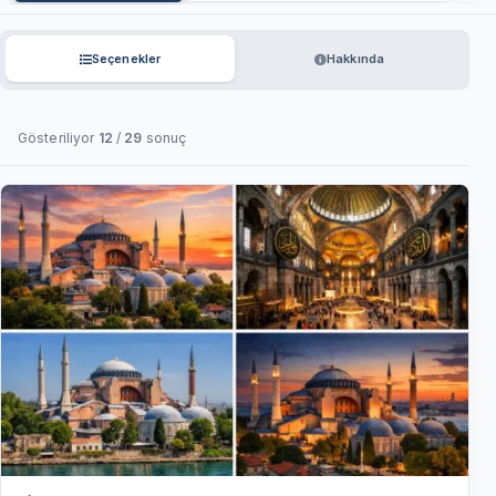
Seçenekler
Hakkında
Gösteriliyor
12
/
29
sonuç