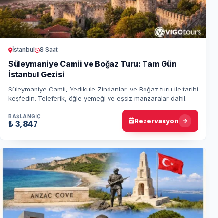
İstanbul
8 Saat
Süleymaniye Camii ve Boğaz Turu: Tam Gün
İstanbul Gezisi
Süleymaniye Camii, Yedikule Zindanları ve Boğaz turu ile tarihi
keşfedin. Teleferik, öğle yemeği ve eşsiz manzaralar dahil.
BAŞLANGIÇ
Rezervasyon
₺ 3,847