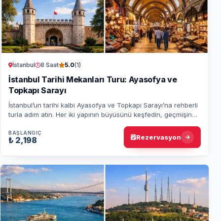
İstanbul
8 Saat
5.0
(1)
İstanbul Tarihi Mekanları Turu: Ayasofya ve
Topkapı Sarayı
İstanbul’un tarihi kalbi Ayasofya ve Topkapı Sarayı’na rehberli
turla adım atın. Her iki yapının büyüsünü keşfedin, geçmişin
derinliklerine yolculuk…
BAŞLANGIÇ
Rezervasyon
₺ 2,198