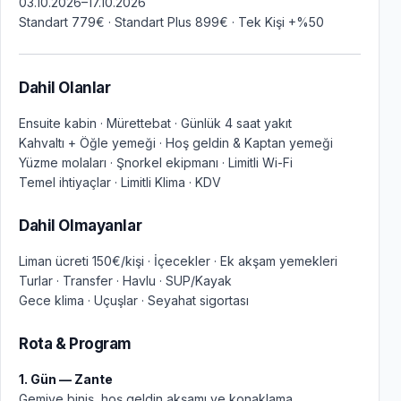
03.10.2026–17.10.2026
Standart 779€ · Standart Plus 899€ · Tek Kişi +%50
Dahil Olanlar
Ensuite kabin · Mürettebat · Günlük 4 saat yakıt
Kahvaltı + Öğle yemeği · Hoş geldin & Kaptan yemeği
Yüzme molaları · Şnorkel ekipmanı · Limitli Wi-Fi
Temel ihtiyaçlar · Limitli Klima · KDV
Dahil Olmayanlar
Liman ücreti 150€/kişi · İçecekler · Ek akşam yemekleri
Turlar · Transfer · Havlu · SUP/Kayak
Gece klima · Uçuşlar · Seyahat sigortası
Rota & Program
1. Gün — Zante
Gemiye biniş, hoş geldin akşamı ve konaklama.