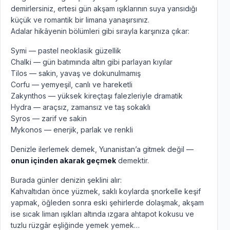
demirlersiniz, ertesi gün akşam ışıklarının suya yansıdığı
küçük ve romantik bir limana yanaşırsınız.
Adalar hikâyenin bölümleri gibi sırayla karşınıza çıkar:
Symi — pastel neoklasik güzellik
Chalki — gün batımında altın gibi parlayan kıyılar
Tilos — sakin, yavaş ve dokunulmamış
Corfu — yemyeşil, canlı ve hareketli
Zakynthos — yüksek kireçtaşı falezleriyle dramatik
Hydra — araçsız, zamansız ve taş sokaklı
Syros — zarif ve sakin
Mykonos — enerjik, parlak ve renkli
Denizle ilerlemek demek, Yunanistan’a gitmek değil —
onun içinden akarak geçmek
demektir.
Burada günler denizin şeklini alır:
Kahvaltıdan önce yüzmek, saklı koylarda şnorkelle keşif
yapmak, öğleden sonra eski şehirlerde dolaşmak, akşam
ise sıcak liman ışıkları altında ızgara ahtapot kokusu ve
tuzlu rüzgâr eşliğinde yemek yemek…