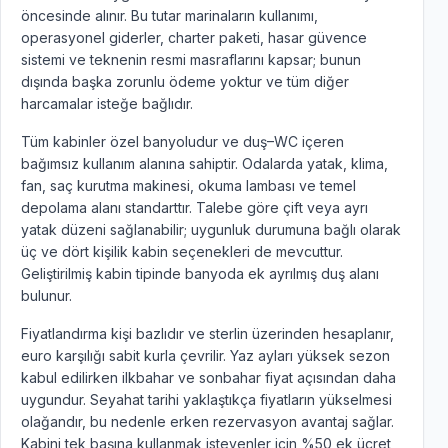
öncesinde alınır. Bu tutar marinaların kullanımı,
operasyonel giderler, charter paketi, hasar güvence
sistemi ve teknenin resmi masraflarını kapsar; bunun
dışında başka zorunlu ödeme yoktur ve tüm diğer
harcamalar isteğe bağlıdır.
Tüm kabinler özel banyoludur ve duş–WC içeren
bağımsız kullanım alanına sahiptir. Odalarda yatak, klima,
fan, saç kurutma makinesi, okuma lambası ve temel
depolama alanı standarttır. Talebe göre çift veya ayrı
yatak düzeni sağlanabilir; uygunluk durumuna bağlı olarak
üç ve dört kişilik kabin seçenekleri de mevcuttur.
Geliştirilmiş kabin tipinde banyoda ek ayrılmış duş alanı
bulunur.
Fiyatlandırma kişi bazlıdır ve sterlin üzerinden hesaplanır,
euro karşılığı sabit kurla çevrilir. Yaz ayları yüksek sezon
kabul edilirken ilkbahar ve sonbahar fiyat açısından daha
uygundur. Seyahat tarihi yaklaştıkça fiyatların yükselmesi
olağandır, bu nedenle erken rezervasyon avantaj sağlar.
Kabini tek başına kullanmak isteyenler için %50 ek ücret