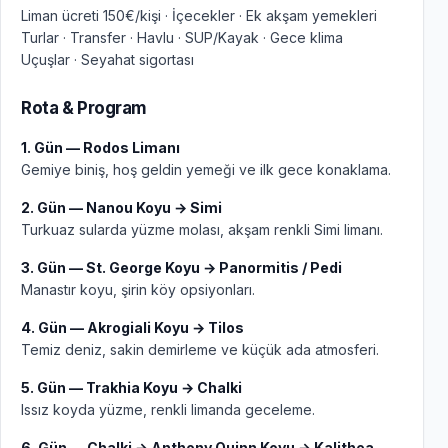
Liman ücreti 150€/kişi · İçecekler · Ek akşam yemekleri
Turlar · Transfer · Havlu · SUP/Kayak · Gece klima
Uçuşlar · Seyahat sigortası
Rota & Program
1. Gün — Rodos Limanı
Gemiye biniş, hoş geldin yemeği ve ilk gece konaklama.
2. Gün — Nanou Koyu → Simi
Turkuaz sularda yüzme molası, akşam renkli Simi limanı.
3. Gün — St. George Koyu → Panormitis / Pedi
Manastır koyu, şirin köy opsiyonları.
4. Gün — Akrogiali Koyu → Tilos
Temiz deniz, sakin demirleme ve küçük ada atmosferi.
5. Gün — Trakhia Koyu → Chalki
Issız koyda yüzme, renkli limanda geceleme.
6. Gün — Chalki → Anthony Quinn Koyu → Kalithea