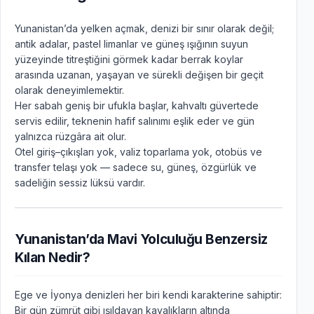
Yunanistan’da yelken açmak, denizi bir sınır olarak değil;
antik adalar, pastel limanlar ve güneş ışığının suyun
yüzeyinde titreştiğini görmek kadar berrak koylar
arasında uzanan, yaşayan ve sürekli değişen bir geçit
olarak deneyimlemektir.
Her sabah geniş bir ufukla başlar, kahvaltı güvertede
servis edilir, teknenin hafif salınımı eşlik eder ve gün
yalnızca rüzgâra ait olur.
Otel giriş–çıkışları yok, valiz toparlama yok, otobüs ve
transfer telaşı yok — sadece su, güneş, özgürlük ve
sadeliğin sessiz lüksü vardır.
Yunanistan’da Mavi Yolculuğu Benzersiz
Kılan Nedir?
Ege ve İyonya denizleri her biri kendi karakterine sahiptir:
Bir gün zümrüt gibi ışıldayan kayalıkların altında