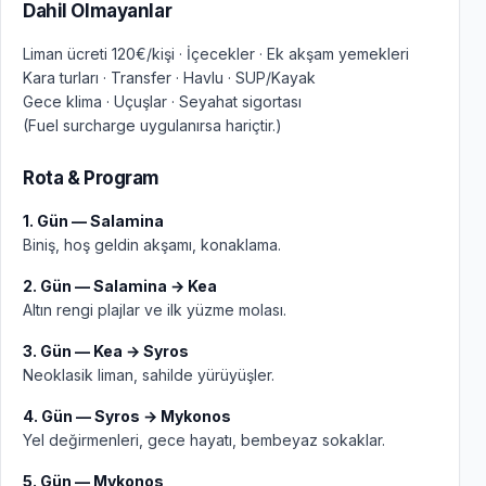
Dahil Olmayanlar
Liman ücreti 120€/kişi · İçecekler · Ek akşam yemekleri
Kara turları · Transfer · Havlu · SUP/Kayak
Gece klima · Uçuşlar · Seyahat sigortası
(Fuel surcharge uygulanırsa hariçtir.)
Rota & Program
1. Gün — Salamina
Biniş, hoş geldin akşamı, konaklama.
2. Gün — Salamina → Kea
Altın rengi plajlar ve ilk yüzme molası.
3. Gün — Kea → Syros
Neoklasik liman, sahilde yürüyüşler.
4. Gün — Syros → Mykonos
Yel değirmenleri, gece hayatı, bembeyaz sokaklar.
5. Gün — Mykonos