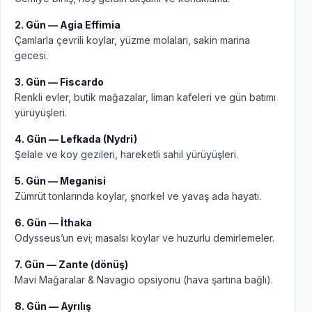
2. Gün — Agia Effimia
Çamlarla çevrili koylar, yüzme molaları, sakin marina
gecesi.
3. Gün — Fiscardo
Renkli evler, butik mağazalar, liman kafeleri ve gün batımı
yürüyüşleri.
4. Gün — Lefkada (Nydri)
Şelale ve koy gezileri, hareketli sahil yürüyüşleri.
5. Gün — Meganisi
Zümrüt tonlarında koylar, şnorkel ve yavaş ada hayatı.
6. Gün — İthaka
Odysseus’un evi; masalsı koylar ve huzurlu demirlemeler.
7. Gün — Zante (dönüş)
Mavi Mağaralar & Navagio opsiyonu (hava şartına bağlı).
8. Gün — Ayrılış