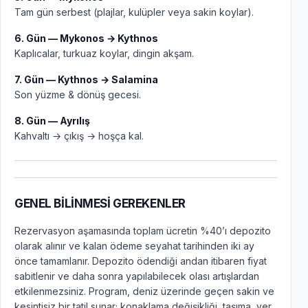
Tam gün serbest (plajlar, kulüpler veya sakin koylar).
6. Gün — Mykonos → Kythnos
Kaplıcalar, turkuaz koylar, dingin akşam.
7. Gün — Kythnos → Salamina
Son yüzme & dönüş gecesi.
8. Gün — Ayrılış
Kahvaltı → çıkış → hoşça kal.
GENEL BİLİNMESİ GEREKENLER
Rezervasyon aşamasında toplam ücretin %40’ı depozito
olarak alınır ve kalan ödeme seyahat tarihinden iki ay
önce tamamlanır. Depozito ödendiği andan itibaren fiyat
sabitlenir ve daha sonra yapılabilecek olası artışlardan
etkilenmezsiniz. Program, deniz üzerinde geçen sakin ve
kesintisiz bir tatil sunar; konaklama değişikliği, taşıma, yer