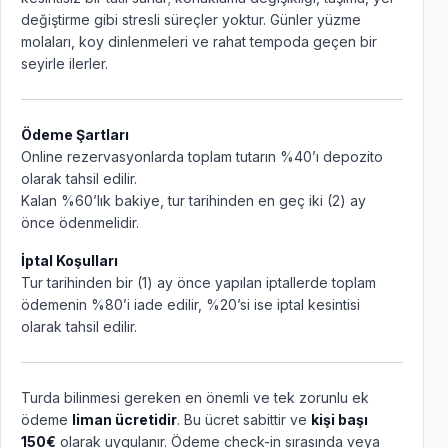
değiştirme gibi stresli süreçler yoktur. Günler yüzme
molaları, koy dinlenmeleri ve rahat tempoda geçen bir
seyirle ilerler.
Ödeme Şartları
Online rezervasyonlarda toplam tutarın %40’ı depozito
olarak tahsil edilir.
Kalan %60’lık bakiye, tur tarihinden en geç iki (2) ay
önce ödenmelidir.
İptal Koşulları
Tur tarihinden bir (1) ay önce yapılan iptallerde toplam
ödemenin %80’i iade edilir, %20’si ise iptal kesintisi
olarak tahsil edilir.
Turda bilinmesi gereken en önemli ve tek zorunlu ek
ödeme
liman ücretidir
. Bu ücret sabittir ve
kişi başı
150€
olarak uygulanır. Ödeme check-in sırasında veya