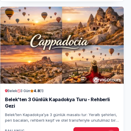
Belek
3 Gün
4.8
(1)
Belek'ten 3 Günlük Kapadokya Turu - Rehberli
Gezi
Belek’ten Kapadokya’ya 3 günlük masalsı tur: Yeraltı şehirleri,
peri bacaları, rehberli keşif ve otel transferiyle unutulmaz bir
kültür yolculuğu.
BAŞLANGIÇ