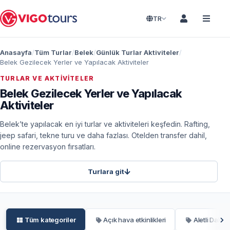
TR
Anasayfa
Tüm Turlar
Belek
Günlük Turlar Aktiviteler
Belek Gezilecek Yerler ve Yapılacak Aktiviteler
TURLAR VE AKTIVITELER
Belek Gezilecek Yerler ve Yapılacak
Aktiviteler
Belek’te yapılacak en iyi turlar ve aktiviteleri keşfedin. Rafting,
jeep safari, tekne turu ve daha fazlası. Otelden transfer dahil,
online rezervasyon fırsatları.
Turlara git
Tüm kategoriler
Açık hava etkinlikleri
Aletli Dalış t