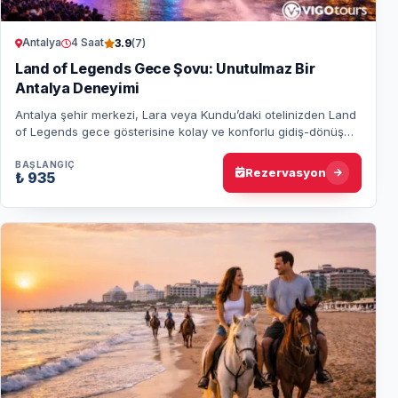
Antalya
4 Saat
3.9
(7)
Land of Legends Gece Şovu: Unutulmaz Bir
Antalya Deneyimi
Antalya şehir merkezi, Lara veya Kundu’daki otelinizden Land
of Legends gece gösterisine kolay ve konforlu gidiş-dönüş
transferin tadını çıkarın. Gös…
BAŞLANGIÇ
Rezervasyon
₺ 935