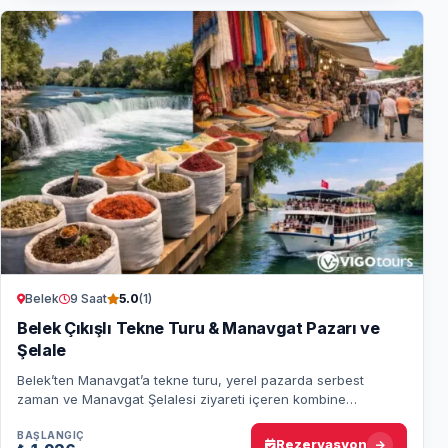
Belek
9 Saat
5.0
(1)
Belek Çıkışlı Tekne Turu & Manavgat Pazarı ve
Şelale
Belek’ten Manavgat’a tekne turu, yerel pazarda serbest
zaman ve Manavgat Şelalesi ziyareti içeren kombine
günübirlik tur size huzur ve kültür sunar.
BAŞLANGIÇ
Rezervasyon