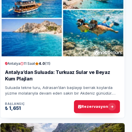
Antalya
11 Saat
4.0
(11)
Antalya’dan Suluada: Turkuaz Sular ve Beyaz
Kum Plajları
Suluada tekne turu, Adrasan’dan başlayıp berrak koylarda
yüzme molalarıyla devam eden sakin bir Akdeniz günüdür.
Kuzey ve batı plajlarında yüzebilir,…
BAŞLANGIÇ
Rezervasyon
₺ 1,651