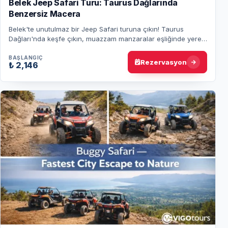
Belek Jeep Safari Turu: Taurus Dağlarında
Benzersiz Macera
Belek'te unutulmaz bir Jeep Safari turuna çıkın! Taurus
Dağları'nda keşfe çıkın, muazzam manzaralar eşliğinde yerel
köyleri keşfedin ve doğanın tadın…
BAŞLANGIÇ
Rezervasyon
₺ 2,146