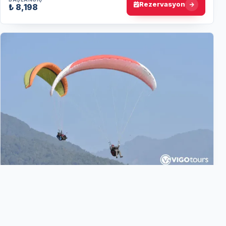
Rezervasyon
₺ 8,198
Belek
6 Saat
4.0
(1)
Belek Çıkışlı Alanya Yamaç Paraşütü: Transfer
Hizmeti Dahil
Belek otellerinden transfer hizmetiyle Alanya’da tandem