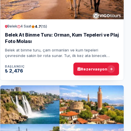
Belek
4 Saat
4.7
(15)
Belek At Binme Turu: Orman, Kum Tepeleri ve Plaj
Foto Molası
Belek at binme turu, çam ormanları ve kum tepeleri
çevresinde sakin bir rota sunar. Tur, ilk kez ata binecek
misafirler için de uygundur. Programda y…
BAŞLANGIÇ
Rezervasyon
₺ 2,476