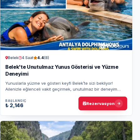
Belek
4 Saat
4.4
(8)
Belek'te Unutulmaz Yunus Gösterisi ve Yüzme
Deneyimi
Yunuslarla yüzme ve gösteri keyfi Belek’te sizi bekliyor!
Ailenizle eğlenceli vakit geçirmek, unutulmaz bir deneyim
yaşamak için tüm detayları hemen…
BAŞLANGIÇ
Rezervasyon
₺ 2,146