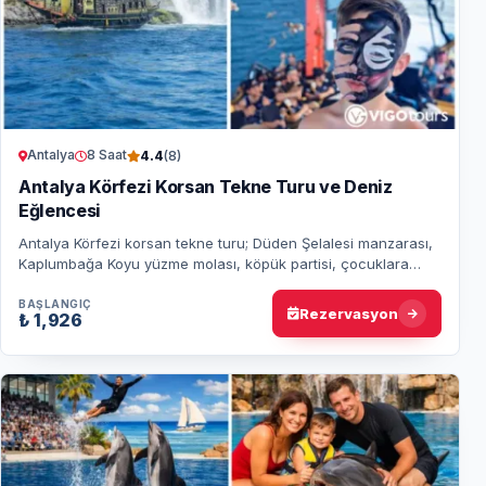
Antalya
8 Saat
4.4
(8)
Antalya Körfezi Korsan Tekne Turu ve Deniz
Eğlencesi
Antalya Körfezi korsan tekne turu; Düden Şelalesi manzarası,
Kaplumbağa Koyu yüzme molası, köpük partisi, çocuklara
korsan aktiviteleri, teknede öğle…
BAŞLANGIÇ
Rezervasyon
₺ 1,926