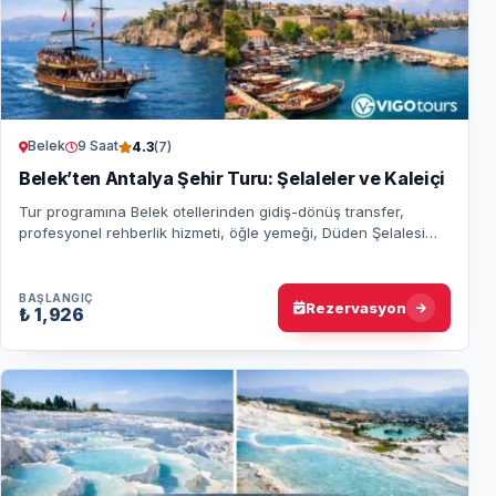
Belek
9 Saat
4.3
(7)
Belek’ten Antalya Şehir Turu: Şelaleler ve Kaleiçi
Tur programına Belek otellerinden gidiş-dönüş transfer,
profesyonel rehberlik hizmeti, öğle yemeği, Düden Şelalesi
giriş ücreti ve Antalya Antik Lima…
BAŞLANGIÇ
Rezervasyon
₺ 1,926