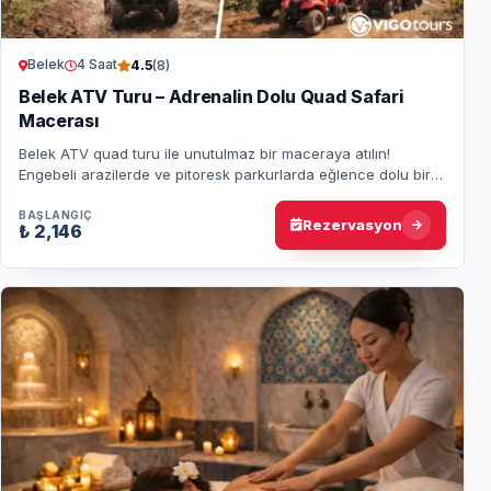
Belek
4 Saat
4.5
(8)
Belek ATV Turu – Adrenalin Dolu Quad Safari
Macerası
Belek ATV quad turu ile unutulmaz bir maceraya atılın!
Engebeli arazilerde ve pitoresk parkurlarda eğlence dolu bir
off-road deneyimi sizi bekliyor.
BAŞLANGIÇ
Rezervasyon
₺ 2,146