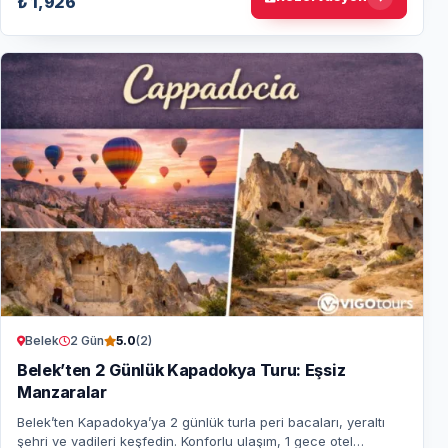
₺ 1,926
Belek
2 Gün
5.0
(2)
Belek’ten 2 Günlük Kapadokya Turu: Eşsiz
Manzaralar
Belek’ten Kapadokya’ya 2 günlük turla peri bacaları, yeraltı
şehri ve vadileri keşfedin. Konforlu ulaşım, 1 gece otel