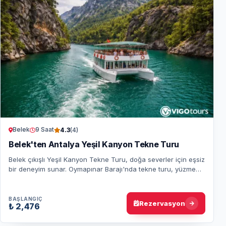
Belek
9 Saat
4.3
(4)
Belek'ten Antalya Yeşil Kanyon Tekne Turu
Belek çıkışlı Yeşil Kanyon Tekne Turu, doğa severler için eşsiz
bir deneyim sunar. Oymapınar Barajı'nda tekne turu, yüzme
molaları ve lezzetli bir öğ…
BAŞLANGIÇ
Rezervasyon
₺ 2,476