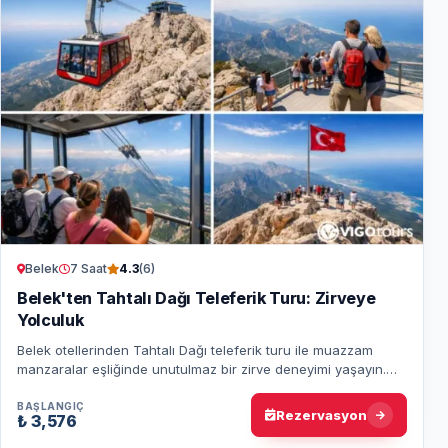
Belek
7 Saat
4.3
(6)
Belek'ten Tahtalı Dağı Teleferik Turu: Zirveye
Yolculuk
Belek otellerinden Tahtalı Dağı teleferik turu ile muazzam
manzaralar eşliğinde unutulmaz bir zirve deneyimi yaşayın.
Turu şimdi rezervasyon yaparak…
BAŞLANGIÇ
Rezervasyon
₺ 3,576