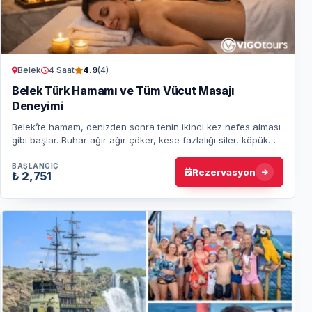
Belek
4 Saat
4.9
(4)
Belek Türk Hamamı ve Tüm Vücut Masajı
Deneyimi
Belek’te hamam, denizden sonra tenin ikinci kez nefes alması
gibi başlar. Buhar ağır ağır çöker, kese fazlalığı siler, köpük
sesi bile yumuşatır. Ote…
BAŞLANGIÇ
Rezervasyon
₺ 2,751