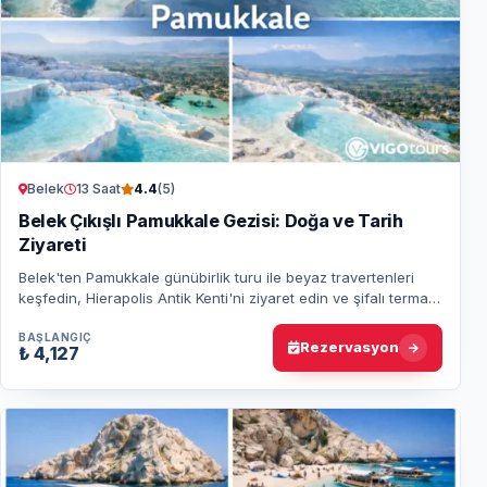
Belek
13 Saat
4.4
(5)
Belek Çıkışlı Pamukkale Gezisi: Doğa ve Tarih
Ziyareti
Belek'ten Pamukkale günübirlik turu ile beyaz travertenleri
keşfedin, Hierapolis Antik Kenti'ni ziyaret edin ve şifalı termal
sularda keyifli vakit g…
BAŞLANGIÇ
Rezervasyon
₺ 4,127