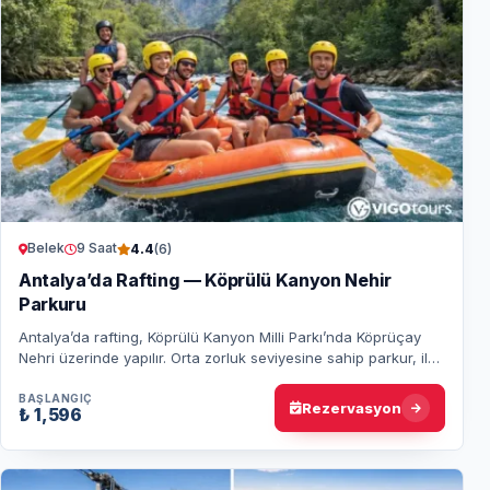
Belek
9 Saat
4.4
(6)
Antalya’da Rafting — Köprülü Kanyon Nehir
Parkuru
Antalya’da rafting, Köprülü Kanyon Milli Parkı’nda Köprüçay
Nehri üzerinde yapılır. Orta zorluk seviyesine sahip parkur, ilk
kez katılanlar için uygu…
BAŞLANGIÇ
Rezervasyon
₺ 1,596