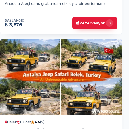
Anadolu Ateşi dans grubundan etkileyici bir performans.
Transfer ve bilet dahil. Hemen çevrimiç…
BAŞLANGIÇ
Rezervasyon
₺ 3,576
Belek
8 Saat
4.5
(2)