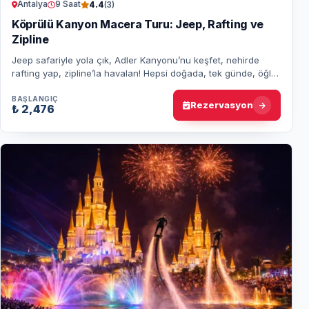
Antalya
9 Saat
4.4
(3)
Köprülü Kanyon Macera Turu: Jeep, Rafting ve
Zipline
Jeep safariyle yola çık, Adler Kanyonu’nu keşfet, nehirde
rafting yap, zipline’la havalan! Hepsi doğada, tek günde, öğle
yemeği ve transfer dahil.
BAŞLANGIÇ
Rezervasyon
₺ 2,476