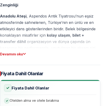
Zenginliği
Anadolu Ateşi
, Aspendos Antik Tiyatrosu’nun eşsiz
atmosferinde sahnelenen, Türkiye’nin en ünlü ve en
etkileyici dans gösterilerinden biridir. Belek bölgesinde
konaklayan misafirler için
kolay ulaşım
,
bilet +
transfer dâhil
organizasyon ve dünya çapında ün
kazanmış bir performansla, unutulmaz bir akşam sizi
Devamını oku
bekliyor.
Gösteri Saati:
21:00
Süre:
Yaklaşık 2 saat
Fiyata Dahil Olanlar
Ulaşım:
Belek otellerinden gidiş–dönüş transfer dâhil
Fiyata Dahil Olanlar
Anadolu Ateşi Nedir?
Otelden alma ve otele bırakma
Anadolu Ateşi yalnızca bir dans gösterisi değil;