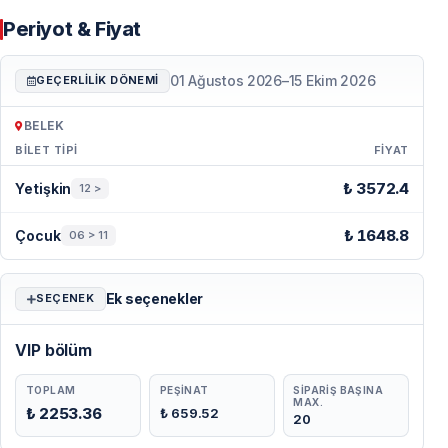
Periyot & Fiyat
01 Ağustos 2026
–
15 Ekim 2026
GEÇERLILIK DÖNEMI
BELEK
BILET TIPI
FIYAT
Periyot & Fiyat — Belek
₺ 3572.4
Yetişkin
12 >
₺ 1648.8
Çocuk
06 > 11
Ek seçenekler
SEÇENEK
VIP bölüm
TOPLAM
PEŞINAT
SIPARIŞ BAŞINA
MAX.
₺ 2253.36
₺ 659.52
20