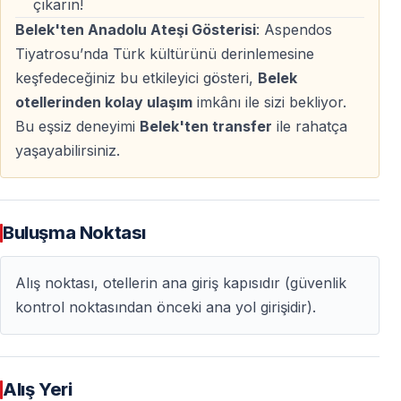
çıkarın!
Belek'ten Anadolu Ateşi Gösterisi
: Aspendos
Kimler İçin Uygun?
Tiyatrosu’nda Türk kültürünü derinlemesine
Belek’te tatil yapan ve
akşam için özel bir etkinlik
keşfedeceğiniz bu etkileyici gösteri,
Belek
arayanlar
otellerinden kolay ulaşım
imkânı ile sizi bekliyor.
Türk kültürünü yakından tanımak isteyenler
Bu eşsiz deneyimi
Belek'ten transfer
ile rahatça
Aileler, çiftler ve yetişkin gezginler
yaşayabilirsiniz.
Deniz ve plaj tatiline
kültürel bir deneyim eklemek
isteyenler
Buluşma Noktası
Neden Anadolu Ateşi’ni İzlemelisiniz?
Alış noktası, otellerin ana giriş kapısıdır (güvenlik
Türkiye’nin en ünlü dans gösterilerinden biri
kontrol noktasından önceki ana yol girişidir).
Tarih, kültür ve sanatı tek gecede birleştirir
Aspendos gibi eşsiz bir mekânda sahnelenir
Dünya çapında tanınmış, prestijli bir prodüksiyon
Alış Yeri
Belek’ten kolay ulaşım ve sorunsuz organizasyon