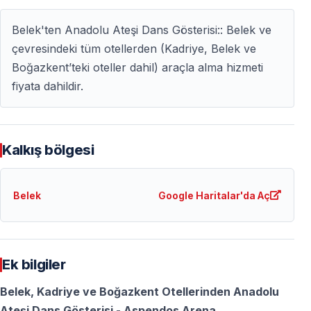
Belek'ten Anadolu Ateşi Dans Gösterisi:: Belek ve
Sıkça Sorulan Sorular (SSS)
çevresindeki tüm otellerden (Kadriye, Belek ve
Boğazkent’teki oteller dahil) araçla alma hizmeti
Anadolu Ateşi gösterisi saat kaçta başlıyor?
fiyata dahildir.
Gösteri
21:00’de
başlar. Transferler daha erken
saatlerde yapılır.
Kalkış bölgesi
Gösteri ne kadar sürüyor?
Yaklaşık
2 saat
sürmektedir.
Belek
Google Haritalar'da Aç
Belek’ten transfer fiyata dâhil mi?
Evet,
Belek otellerinden gidiş–dönüş transfer
tur
Ek bilgiler
ücretine dahildir.
Belek, Kadriye ve Boğazkent Otellerinden Anadolu
Aspendos açık hava mı?
Ateşi Dans Gösterisi - Aspendos Arena