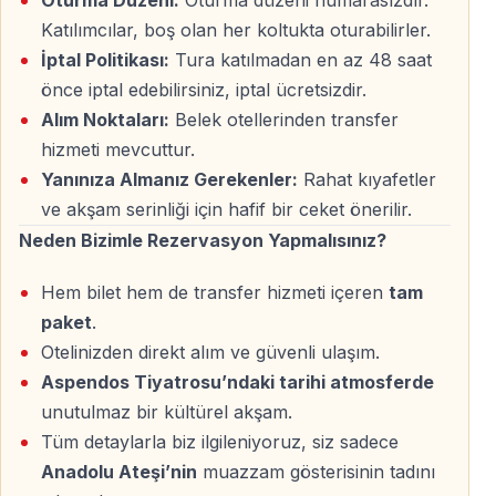
Oturma Düzeni:
Oturma düzeni numarasızdır.
Gösteri boyunca Anadolu’nun farklı bölgelerinden
Katılımcılar, boş olan her koltukta oturabilirler.
esinlenen danslar, medeniyetlerin ve kültürlerin
İptal Politikası:
Tura katılmadan en az 48 saat
birleşimini gözler önüne serer.
önce iptal edebilirsiniz, iptal ücretsizdir.
Alım Noktaları:
Belek otellerinden transfer
Belek’ten Aspendos’a Kolay Ulaşım
hizmeti mevcuttur.
Yanınıza Almanız Gerekenler:
Rahat kıyafetler
Anadolu Ateşi gösterisi için
Belek otellerinden transfer
ve akşam serinliği için hafif bir ceket önerilir.
hizmeti
sunulmaktadır.
Neden Bizimle Rezervasyon Yapmalısınız?
Tur paketine şunlar dahildir:
Hem bilet hem de transfer hizmeti içeren
tam
Belek’teki otellerden gidiş–dönüş transfer
paket
.
Aspendos Antik Tiyatrosu giriş bileti
Otelinizden direkt alım ve güvenli ulaşım.
Konforlu ve klimalı araçlarla ulaşım
Aspendos Tiyatrosu’ndaki tarihi atmosferde
Zahmetsiz ve planlı organizasyon
unutulmaz bir kültürel akşam.
Gösteri alanında
kredi kartı ile ödeme imkânı
da
Tüm detaylarla biz ilgileniyoruz, siz sadece
bulunmaktadır.
Anadolu Ateşi’nin
muazzam gösterisinin tadını