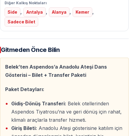
Diğer Kalkış Noktaları
Dünyanın en iyi korunmuş antik tiyatrolarından biri olan
,
,
,
,
Side
Antalya
Alanya
Kemer
Aspendos
, mükemmel akustiği ve tarihi dokusuyla
Sadece Bilet
Anadolu Ateşi için eşsiz bir sahne sunar. Açık hava
ortamında, binlerce yıllık taşların arasında bu gösteriyi
izlemek başlı başına bir deneyimdir.
Gitmeden Önce Bilin
Dünya Çapında Bir Başarı
Belek’ten Aspendos’a Anadolu Ateşi Dans
Anadolu Ateşi;
Gösterisi – Bilet + Transfer Paketi
100’den fazla ülkede
sahnelenmiş,
Paket Detayları:
Milyonlarca izleyiciye
ulaşmış,
Türk kültürünü dünya sahnelerinde temsil eden en
Gidiş-Dönüş Transferi:
Belek otellerinden
önemli projelerden biri olmuştur.
Aspendos Tiyatrosu’na ve geri dönüş için rahat,
klimalı araçlarla transfer hizmeti.
Bu yönüyle Belek’te tatil yapanlar için
kaçırılmaması
Giriş Bileti:
Anadolu Ateşi gösterisine katılım için
gereken kültürel bir etkinliktir
.