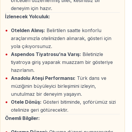
önceden düzenlenmiş bilet, kesintisiz bir
deneyim için hazır.
Anadolu Ateşi Gösterisinde Sizi Neler Bekliyor?
İzlenecek Yolculuk:
Geleneksel Türk Dansları ve Modern Yorum
Otelden Alınış:
Belirtilen saatte konforlu
araçlarımızla otelinizden alınarak, gösteri için
Halk danslarının köklerinden gelen figürler, modern
yola çıkıyorsunuz.
sahne teknikleriyle birleşir. Ortaya hem geleneksel hem
Aspendos Tiyatrosu’na Varış:
Biletinizle
de çağdaş bir anlatım çıkar.
tiyatroya giriş yaparak muazzam bir gösteriye
hazırlanın.
Yüksek Enerji ve Görsel Şölen
Anadolu Ateşi Performansı:
Türk dans ve
120’den fazla dansçının aynı anda sahnede olduğu
müziğinin büyüleyici birleşimini izleyin,
bölümler, senkronizasyonu ve temposuyla izleyiciyi
unutulmaz bir deneyim yaşayın.
etkiler. Işık, müzik ve koreografi kusursuz bir uyum
Otele Dönüş:
Gösteri bitiminde, şoförümüz sizi
içindedir.
otelinize geri götürecektir.
Önemli Bilgiler:
Kültürel Çeşitlilik