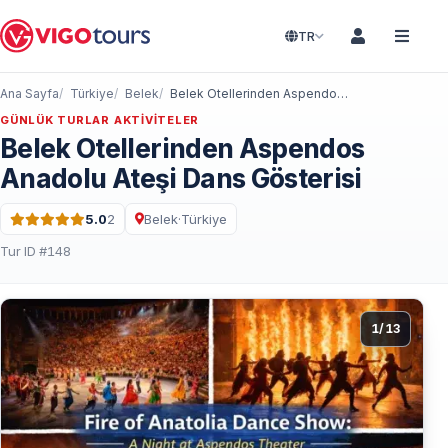
TR
Ana Sayfa
Türkiye
Belek
Belek Otellerinden Aspendos Anadolu Ateşi Dans Gösterisi
GÜNLÜK TURLAR AKTIVITELER
Belek Otellerinden Aspendos
Anadolu Ateşi Dans Gösterisi
5.0
2
Belek
·
Türkiye
5 üzerinden 5.0 puan · 2 Yorum
Tur ID #148
1
/
13