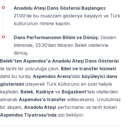
Anadolu Ateşi Dans Gösterisi Başlangıcı:
Bu sezon Anadolu Ateşi gösterisi, Aspendos Antik
21:00'de bu muazzam gösteriye başlayın ve Türk
Tiyatrosu’nda her salı ve cuma günü sahnelenmektedir.
kültürünün ritmine kapılın.
Aspendos’un tarihi atmosferi ve mükemmel akustiği
içinde bu gösteriyi izlemek, Antalya bölgesinde tatil
Dans Performansının Bitimi ve Dönüş:
Gösteri
yapan yabancı turistler için gerçekten çok özel bir
bitiminde, 23:30’dan itibaren Belek otellerine
deneyimdir.
dönüş.
Belek'ten Aspendos'a
Anadolu Ateşi Dans Gösterisi
Antalya tatiliniz sırasında Anadolu Ateşi’ni Aspendos
ile tarihi bir yolculuğa çıkın.
Bilet ve transfer hizmeti
Antik Tiyatrosu’nda izlemek, hem kültürel hem de
dahil bu turda,
Aspendos Arena
’daki
büyüleyici dans
görsel açıdan unutulmaz bir akşam yaşamanızı sağlar.
gösterisini
izleyerek Türk kültürünü en özel haliyle
keşfedin.
Belek
,
Kadriye
ve
Boğazkent
’teki otellerden
alınarak
Aspendos’a transfer
edileceksiniz. Unutulmaz
bir akşam,
Anadolu Ateşi
performansı ve tarih kokan
Aspendos Tiyatrosu’nda
sizi bekliyor.