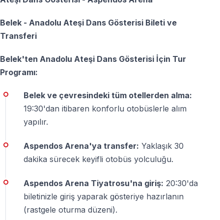
Evet, Aspendos Antik Tiyatrosu
açık hava
dır. Akşam
Belek - Anadolu Ateşi Dans Gösterisi Bileti ve
saatleri için hafif bir üst önerilir.
Transferi
Çocuklar için uygun mu?
Belek'ten Anadolu Ateşi Dans Gösterisi İçin Tur
Programı:
Evet, gösteri çocuklar için uygundur ve görsel olarak
oldukça etkileyicidir.
Belek ve çevresindeki tüm otellerden alma:
19:30'dan itibaren konforlu otobüslerle alım
Aspendos Antik Tiyatrosu’ndaki efsanevi
yapılır.
Anadolu Ateşi dans gösterisine neden
gitmelisiniz?
Aspendos Arena'ya transfer:
Yaklaşık 30
dakika sürecek keyifli otobüs yolculuğu.
Anadolu Ateşi, 25 yıldır dünyanın birçok farklı
ülkesinde sahnelenen ve büyük beğeni toplayan özel
Aspendos Arena Tiyatrosu'na giriş:
20:30'da
bir dans gösterisidir. Güçlü koreografisi, yüksek enerjisi
biletinizle giriş yaparak gösteriye hazırlanın
ve etkileyici sahne performansıyla izleyicilere
(rastgele oturma düzeni).
unutulmaz bir deneyim sunar.