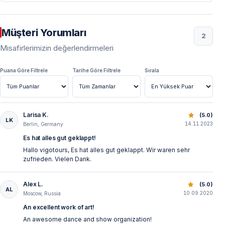
Müşteri Yorumları
2
Misafirlerimizin değerlendirmeleri
Puana Göre Filtrele
Tarihe Göre Filtrele
Sırala
Larisa K.
Belek Otellerinden Aspendos Anadolu Ateşi Dans Gösterisi
(5.0)
LK
14.11.2023
Berlin, Germany
Es hat alles gut geklappt!
Hallo vigotours, Es hat alles gut geklappt. Wir waren sehr
zufrieden. Vielen Dank.
Alex L.
Belek Otellerinden Aspendos Anadolu Ateşi Dans Gösterisi
(5.0)
AL
10.09.2020
Moscow, Russia
An excellent work of art!
An awesome dance and show organization!