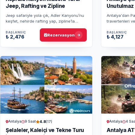
Jeep, Rafting ve Zipline
Unutulmaz 
Jeep safariyle yola çık, Adler Kanyonu’nu
Antalya'dan Pa
keşfet, nehirde rafting yap, zipline’la
travertenleri ve
havalan! Hepsi doğada, tek günde, öğle
keşfedin. Konfo
yemeği ve transfer dahil.
hizmeti dahil 
BAŞLANGIÇ
BAŞLANGIÇ
Rezervasyon
₺ 2,476
₺ 4,127
Antalya
9 Saat
Antalya
4 Saa
4.8
(17)
Şelaleler, Kaleiçi ve Tekne Turu
Antalya ATV