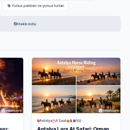
Yunus parkları ve yunus turları
Hakkında
Antalya
4 Saat
3.9
(15)
ovu:
Antalya Lara At Safari: Orman,