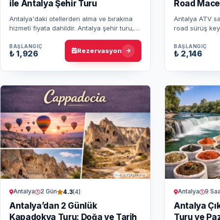
ile Antalya Şehir Turu
Road Mace
Antalya'daki otellerden alma ve bırakma
Antalya ATV saf
hizmeti fiyata dahildir. Antalya şehir turu,
road sürüş keyf
şehrin en çok ziyaret edilen doğal ve tarihi
toprak parkurla
noktalarını bir ara…
otel transferi 
BAŞLANGIÇ
BAŞLANGIÇ
Rezervasyon
₺ 1,926
₺ 2,146
Antalya
2 Gün
Antalya
9 Saa
4.3
(4)
Antalya’dan 2 Günlük
Antalya Çı
Kapadokya Turu: Doğa ve Tarih
Turu ve Paz