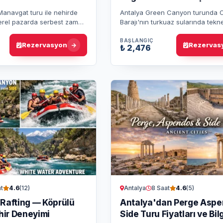
Buluşması
 Manavgat turu ile nehirde
Antalya Green Canyon turunda 
yerel pazarda serbest zaman
Barajı'nın turkuaz sularında tekn
alesi ziyareti bir arada
yaparak huzurlu bir gün geçirin
molaları ve öğle yemeği dahil…
BAŞLANGIÇ
Rezervasyon
Rezervas
₺ 2,476
t
Antalya
8 Saat
4.6
(12)
4.6
(5)
 Rafting — Köprülü
Antalya'dan Perge Asp
ir Deneyimi
Side Turu Fiyatları ve Bilg