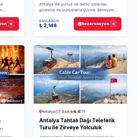
le
Antalya'da yunus ve deniz aslanları
n.
gösterisi ile yunuslarla yüzme deneyimi
 muazzam
yaşayın. 3 yaş ve üzeri çocuklar için
deneyi…
güvenli, eğlenceli ve unutulmaz bir…
BAŞLANGIÇ
yon
Rezervasyon
₺ 2,146
Antalya
7 Saat
4.4
(7)
a
Antalya Tahtalı Dağı Teleferik
Turu ile Zirveye Yolculuk
pendos
Antalya'dan Tahtalı Dağı'na teleferik ile