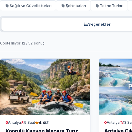
Sağlık ve Güzellik turları
Şehir turları
Tekne Turları
Seçenekler
Gösteriliyor
12
/
52
sonuç
Antalya
9 Saat
Antalya
13 Sa
4.4
(3)
Köprülü Kanyon Macera Turu:
Antalya Çık