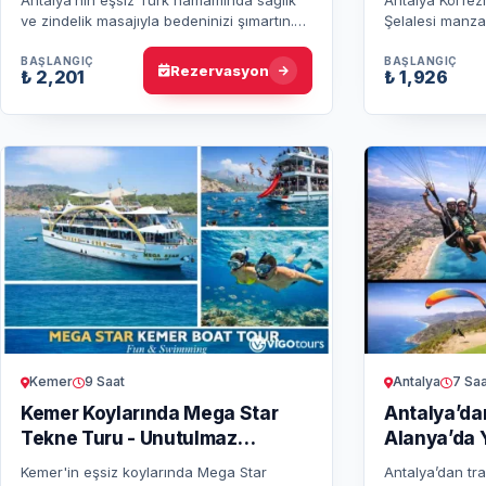
ve zindelik masajıyla bedeninizi şımartın.
Şelalesi manz
Geleneksel hamam keyfiyle huzur bulun,
yüzme molası, 
ruhunuzu ve enerjinizi yeni…
korsan aktivite
BAŞLANGIÇ
BAŞLANGIÇ
Rezervasyon
₺ 2,201
₺ 1,926
Kemer
9 Saat
Antalya
7 Saa
Kemer Koylarında Mega Star
Antalya’dan
Tekne Turu - Unutulmaz
Alanya’da 
Deneyim
Macerası
Kemer'in eşsiz koylarında Mega Star
Antalya’dan tr