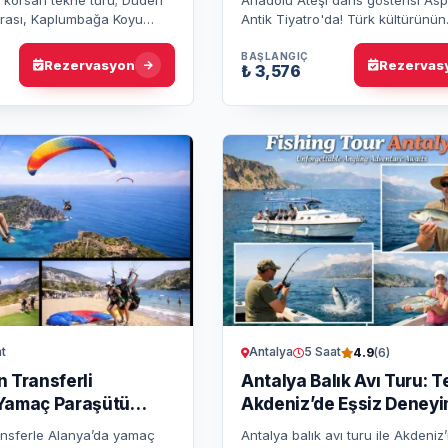
arası, Kaplumbağa Koyu
Antik Tiyatro'da! Türk kültürünün
köpük partisi, çocuklara
büyüleyici dansları ve tarihi atmos
leri, teknede öğle…
araya getiren bu eşsiz deneyimi
BAŞLANGIÇ
Rezervasyon
Rezervas
₺ 3,576
t
Antalya
5 Saat
4.9
(6)
 Transferli
Antalya Balık Avı Turu: T
Yamaç Paraşütü
Akdeniz’de Eşsiz Deney
ansferle Alanya’da yamaç
Antalya balık avı turu ile Akdeniz’