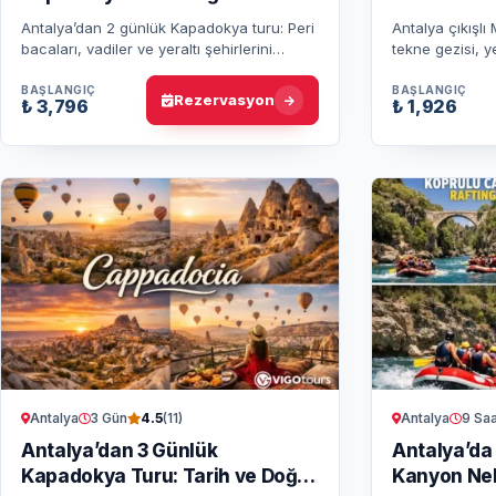
Antalya’dan 2 günlük Kapadokya turu: Peri
Antalya çıkışlı
bacaları, vadiler ve yeraltı şehirlerini
tekne gezisi, 
keşfedin. Doğa ve tarih dolu bu yolculuk
ve Manavgat Şel
unutulmaz bir deneyim sun…
sunulur.
BAŞLANGIÇ
BAŞLANGIÇ
Rezervasyon
₺ 3,796
₺ 1,926
Antalya
3 Gün
Antalya
9 Saa
4.5
(11)
Antalya’dan 3 Günlük
Antalya’da
Kapadokya Turu: Tarih ve Doğa
Kanyon Neh