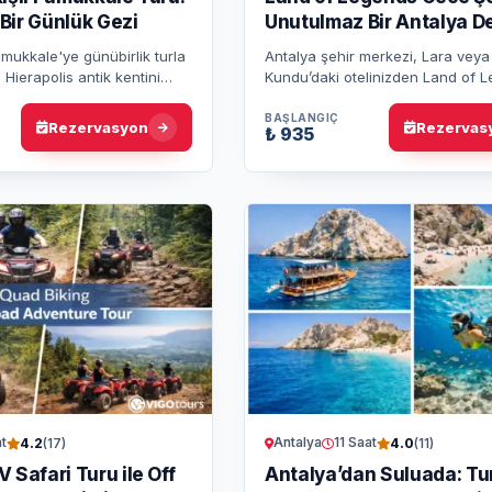
Bir Günlük Gezi
Unutulmaz Bir Antalya D
mukkale'ye günübirlik turla
Antalya şehir merkezi, Lara veya
 Hierapolis antik kentini
Kundu’daki otelinizden Land of 
rlu transfer ve rehberlik
gece gösterisine kolay ve konforl
unutulmaz…
dönüş transferin tadını çıkarın. 
BAŞLANGIÇ
Rezervasyon
Rezervas
₺ 935
t
Antalya
11 Saat
4.2
(17)
4.0
(11)
 Safari Turu ile Off
Antalya’dan Suluada: Tu