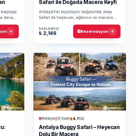
arı
Safari ile Doğada Macera Keyfi
 başlayıp
Antalya’nın büyüleyici doğasında Jeep
yla devam
Safari ile heyecan, eğlence ve macera
 Kuzey ve
dolu bir güne hazır olun! Bu tur, unutulmaz
anılar biriktirmeniz için siz…
BAŞLANGIÇ
yon
Rezervasyon
₺ 2,146
Antalya
5 Saat
4.7
(4)
u:
Antalya Buggy Safari – Heyecan
Dolu Bir Macera