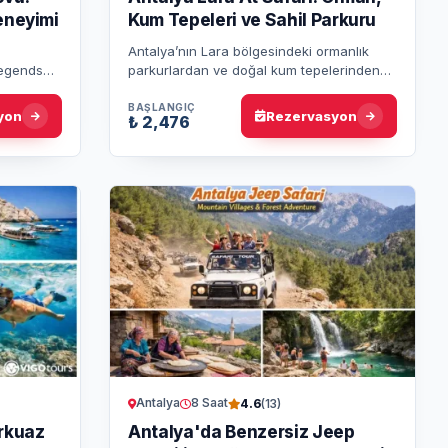
eneyimi
Kum Tepeleri ve Sahil Parkuru
Antalya’nın Lara bölgesindeki ormanlık
Legends
parkurlardan ve doğal kum tepelerinden
u gidiş-
atlarla sahile ulaşın. Lara sahilinde verilen
Gös…
yaklaşık 20 dakikalık fot…
BAŞLANGIÇ
yon
Rezervasyon
₺ 2,476
Antalya
8 Saat
4.6
(13)
rkuaz
Antalya'da Benzersiz Jeep