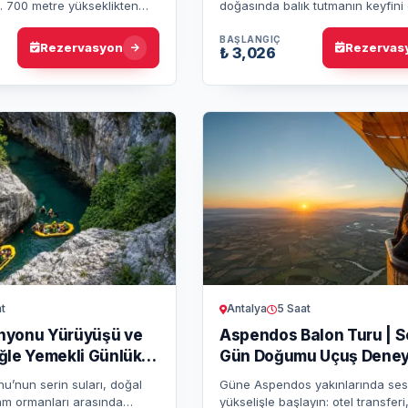
. 700 metre yükseklikten
doğasında balık tutmanın keyfini 
iz manzarasını keşfederek
Profesyonel rehberlik ve ekipman
tulmaz bir deneyi…
seviyeye uygun bir de…
BAŞLANGIÇ
Rezervasyon
Rezervas
₺ 3,026
Antalya
5 Saat
t
Aspendos Balon Turu | S
nyonu Yürüyüşü ve
Gün Doğumu Uçuş Deney
ğle Yemekli Günlük
Güne Aspendos yakınlarında sess
’nun serin suları, doğal
yükselişle başlayın: otel transfer
am ormanları arasında