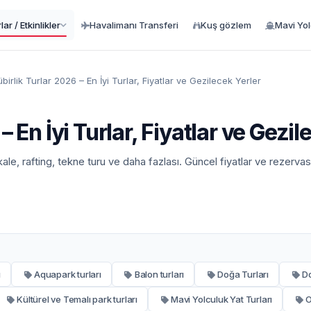
ar / Etkinlikler
Havalimanı Transferi
Kuş gözlem
Mavi Yo
irlik Turlar 2026 – En İyi Turlar, Fiyatlar ve Gezilecek Yerler
 En İyi Turlar, Fiyatlar ve Gezil
kale, rafting, tekne turu ve daha fazlası. Güncel fiyatlar ve rezervas
ı
Aquapark turları
Balon turları
Doğa Turları
Do
Kültürel ve Temalı park turları
Mavi Yolculuk Yat Turları
O