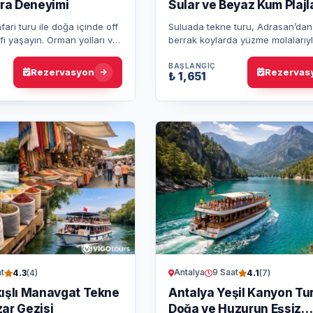
ra Deneyimi
Sular ve Beyaz Kum Plajl
ari turu ile doğa içinde off
Suluada tekne turu, Adrasan’dan
i yaşayın. Orman yolları ve
berrak koylarda yüzme molaları
r, rehberli tur, ekipman ve
eden sakin bir Akdeniz günüdür.
dahi…
batı plajlarında yüzebilir,…
BAŞLANGIÇ
Rezervasyon
Rezervas
₺ 1,651
t
Antalya
9 Saat
4.3
(4)
4.1
(7)
kışlı Manavgat Tekne
Antalya Yeşil Kanyon Tur
ar Gezisi
Doğa ve Huzurun Eşsiz