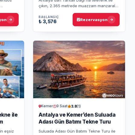
çıkın, 2.365 metrede muazzam manzaralar
feri bir
eşliğinde unutulmaz bir deneyim yaşayın.
 k…
Konforlu ulaşım ve harika…
BAŞLANGIÇ
yon
Rezervasyon
₺ 3,576
Kemer
9 Saat
3.8
(1)
ekne ile
Antalya ve Kemer’den Suluada
im
Adası Gün Batımı Tekne Turu
in eşsiz
Suluada Adası Gün Batımı Tekne Turu ile