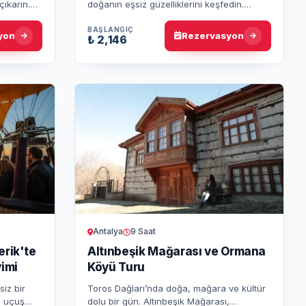
çıkarın.
doğanın eşsiz güzelliklerini keşfedin.
larla her
Antalya ve Kemer otellerinden alım, 3 koy
ziyareti ve akşam yemeği dah…
BAŞLANGIÇ
yon
Rezervasyon
₺ 2,146
Antalya
9 Saat
erik'te
Altınbeşik Mağarası ve Ormana
imi
Köyü Turu
iz bir
Toros Dağları’nda doğa, mağara ve kültür
i, uçuş
dolu bir gün. Altınbeşik Mağarası,