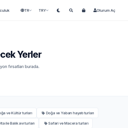
lculuk
TR
TRY
Oturum Aç
ecek Yerler
yon fırsatları burada.
ğa ve Kültür turları
Doğa ve Yaban hayatı turları
lta ile Balık avı turları
Safari ve Macera turları