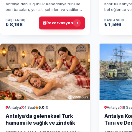
Yolculuğu
Antalya'dan 3 günlük Kapadokya turu ile
Köprülü Kanyon
peri bacaları, yer altı şehirleri ve vadiler
bol eğlence ve
gibi eşsiz noktaları keşfedin. Hemen
rafting yapacak
rezervasyon yapın!
sevenler için 
BAŞLANGIÇ
BAŞLANGIÇ
Rezervasyon
₺ 8,198
₺ 1,596
Antalya
4 Saat
Antalya
8 Saa
5.0
(1)
Antalya’da geleneksel Türk
Antalya Kö
hamamı ile sağlık ve zindelik
Turu ve De
Antalya’nın eşsiz Türk hamamında sağlık
Antalya Körfez