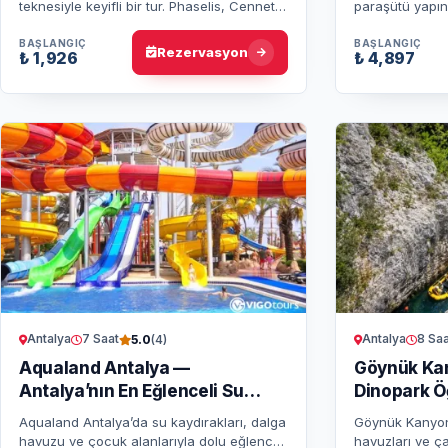
teknesiyle keyifli bir tur. Phaselis, Cennet
paraşütü yapın
Koyu ve Kiriş Adası'nda yüzme molaları,
Akdeniz’in eşs
eğlence ve lezzetli öğle yem…
güvenli ve unu
BAŞLANGIÇ
BAŞLANGIÇ
Rezervasyon
₺ 1,926
₺ 4,897
Antalya
7 Saat
Antalya
8 Saa
5.0
(4)
Aqualand Antalya —
Göynük Ka
Antalya’nın En Eğlenceli Su
Dinopark Ö
Parkı
Turu
Aqualand Antalya’da su kaydırakları, dalga
Göynük Kanyonu
havuzu ve çocuk alanlarıyla dolu eğlenceli
havuzları ve ç