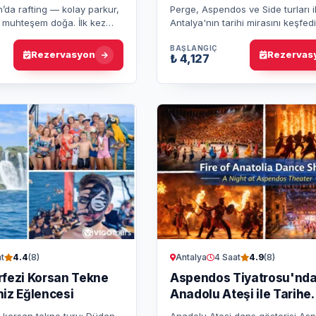
’da rafting — kolay parkur,
Perge, Aspendos ve Side turları i
 muhteşem doğa. İlk kez
Antalya'nın tarihi mirasını keşfedi
lar, aileler ve macera
Yüzyıllar öncesine dayanan bu
ideal. Profesyone…
yapıları gezerek unutulmaz bir 
BAŞLANGIÇ
Rezervasyon
Rezervas
₺ 4,127
t
Antalya
4 Saat
4.4
(8)
4.9
(8)
rfezi Korsan Tekne
Aspendos Tiyatrosu'nd
niz Eğlencesi
Anadolu Ateşi ile Tarihe
Yolculuk
i korsan tekne turu; Düden
Anadolu Ateşi dans gösterisi As