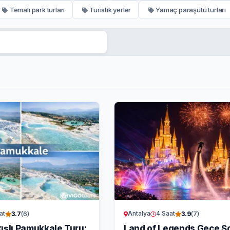
Temalı park turları
Turistik yerler
Yamaç paraşütü turları
at
Antalya
4 Saat
3.7
(6)
3.9
(7)
ışlı Pamukkale Turu:
Land of Legends Gece Ş