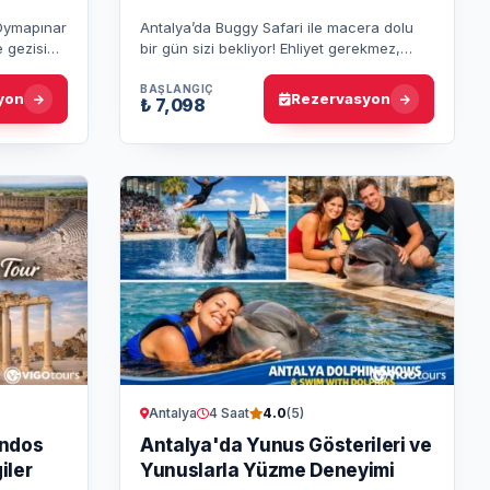
Oymapınar
Antalya’da Buggy Safari ile macera dolu
e gezisi
bir gün sizi bekliyor! Ehliyet gerekmez,
. Yüzme
otelden transfer ve doğanın tadını çıkarma
fırsatı.
BAŞLANGIÇ
yon
Rezervasyon
₺ 7,098
Antalya
4 Saat
4.0
(5)
endos
Antalya'da Yunus Gösterileri ve
iler
Yunuslarla Yüzme Deneyimi