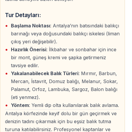
başlar.
Tur Detayları:
Balıkçı Teknesine Ulaşım
Başlama Noktası
: Antalya’nın batısındaki balıkçı
Yaklaşık
40 dakikalık kara yolculuğu
sonrası balıkçı
barınağı veya doğusundaki balıkçı iskelesi (liman
teknesine geçilir.
çıkış yeri değişebilir).
Hazırlık Önerisi
: İlkbahar ve sonbahar için ince
Balık Tutma Etabı
bir mont, güneş kremi ve şapka getirmeniz
— Antalya Körfezi açıklarında
tavsiye edilir.
— 30–60 metre derinlikte
Yakalanabilecek Balık Türleri
: Mırmır, Barbun,
— Akdeniz’in en verimli balık noktalarında avlanma
Mercan, İstavrit, Domuz balığı, Melanur, Sokar,
Palamut, Orfoz, Lambuka, Sargoz, Balon balığı
Karşılaşılabilecek Balık Türleri
(eti yenmez).
Yöntem
: Yemli dip olta kullanılarak balık avlama.
— Çupra
Antalya körfezinde keyif dolu bir gün geçirmek ve
— Orfoz
denizin tadını çıkarmak için bu eşsiz balık tutma
— Barbun
turuna katılabilirsiniz. Profesyonel kaptanlar ve
— Mevsime bağlı olarak yaklaşık
10 farklı Akdeniz