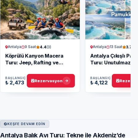
Antalya
9 Saat
Antalya
13 Saat
4.4
(3)
3.7
(6)
Köprülü Kanyon Macera
Antalya Çıkışlı Pam
Turu: Jeep, Rafting ve
Turu: Unutulmaz Bi
Zipline
Gezi
BAŞLANGIÇ
BAŞLANGIÇ
Rezervasyon
Rezerva
₺ 2,473
₺ 4,122
KEŞFE DEVAM EDIN
Antalya Balık Avı Turu: Tekne ile Akdeniz’de