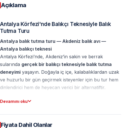
Açıklama
Antalya Körfezi'nde Balıkçı Teknesiyle Balık
Tutma Turu
Antalya balık tutma turu — Akdeniz balık avı —
Antalya balıkçı teknesi
Antalya Körfezi’nde, Akdeniz’in sakin ve berrak
sularında
gerçek bir balıkçı teknesiyle balık tutma
deneyimi
yaşayın. Doğayla iç içe, kalabalıklardan uzak
ve huzurlu bir gün geçirmek isteyenler için bu tur hem
dinlendirici hem de heyecan verici bir alternatiftir.
Devamını oku
Antalya’da Akdeniz Balık Avı Deneyimi
Bu balık tutma turu,
30–60 metre derinlikteki verimli
Fiyata Dahil Olanlar
balık noktalarında
gerçekleştirilir. Deneyimli kaptanlar