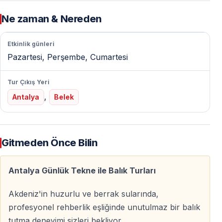
Balık Tutma Ekipmanları
Ne zaman & Nereden
— Olta ve temel balıkçılık ekipmanları
Etkinlik günleri
— Yem olarak tavuk eti, karides ve deniz kurdu
Pazartesi, Perşembe, Cumartesi
— Dileyen misafirler kendi oltasını ve yemini getirebilir
Tur Çıkış Yeri
Profesyonel Rehberlik
,
Antalya
Belek
— Deneyimli kaptanlar
— Balık bulma cihazı ile desteklenen rota
— Avlanma süresince yönlendirme ve destek
Gitmeden Önce Bilin
Tur Programı
Antalya Günlük Tekne ile Balık Turları
Akdeniz'in huzurlu ve berrak sularında,
Sabah Başlangıcı
profesyonel rehberlik eşliğinde unutulmaz bir balık
Tur,
sabah erken saatlerde
otelinizden alınmanızla
tutma deneyimi sizleri bekliyor.