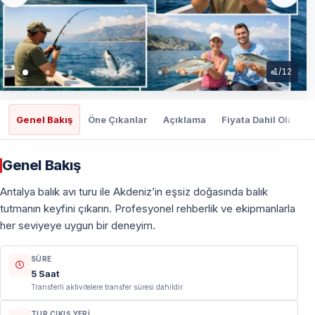
1
/
12
Genel Bakış
Öne Çıkanlar
Açıklama
Fiyata Dahil Olanlar
Genel Bakış
Antalya balık avı turu ile Akdeniz’in eşsiz doğasında balık
tutmanın keyfini çıkarın. Profesyonel rehberlik ve ekipmanlarla
her seviyeye uygun bir deneyim.
SÜRE
5 Saat
Transferli aktivitelere transfer süresi dahildir.
TUR ÇIKIŞ YERI