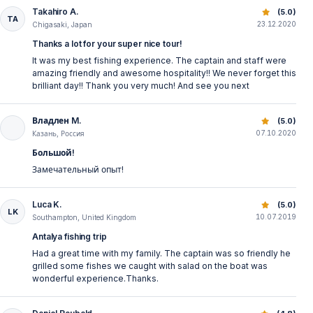
Takahiro A.
Antalya Balık Avı Turu: Tekne ile Akdeniz’de Eşsiz Deneyim
(5.0)
TA
23.12.2020
Chigasaki, Japan
Thanks a lot for your super nice tour!
It was my best fishing experience. The captain and staff were
amazing friendly and awesome hospitality!! We never forget this
brilliant day!! Thank you very much! And see you next
Владлен M.
Antalya Balık Avı Turu: Tekne ile Akdeniz’de Eşsiz Deneyim
(5.0)
07.10.2020
Казань, Россия
Большой!
Замечательный опыт!
Luca K.
Antalya Balık Avı Turu: Tekne ile Akdeniz’de Eşsiz Deneyim
(5.0)
LK
10.07.2019
Southampton, United Kingdom
Antalya fishing trip
Had a great time with my family. The captain was so friendly he
grilled some fishes we caught with salad on the boat was
wonderful experience.Thanks.