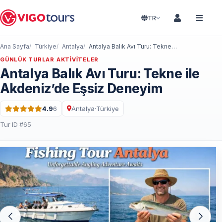
TR
Ana Sayfa
Türkiye
Antalya
Antalya Balık Avı Turu: Tekne ile Akdeniz’de Eşsiz Deneyim
GÜNLÜK TURLAR AKTIVITELER
Antalya Balık Avı Turu: Tekne ile
Akdeniz’de Eşsiz Deneyim
4.9
6
Antalya
·
Türkiye
5 üzerinden 4.9 puan · 6 Yorum
Tur ID #65