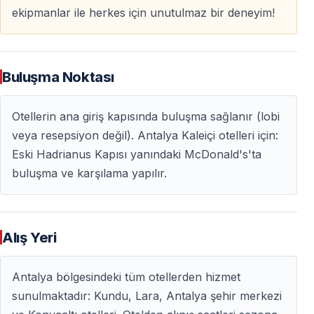
ekipmanlar ile herkes için unutulmaz bir deneyim!
balık türü
Tur Süresi
Buluşma Noktası
— Ortalama
5 saat
— Deniz ve hava koşullarına göre küçük değişiklikler
olabilir
Otellerin ana giriş kapısında buluşma sağlanır (lobi
veya resepsiyon değil). Antalya Kaleiçi otelleri için:
Tur Bitişi
Eski Hadrianus Kapısı yanındaki McDonald's'ta
buluşma ve karşılama yapılır.
— En geç
15:00 civarında
otele dönüş
Bu Balık Tutma Turunu Neden Tercih
Alış Yeri
Etmelisiniz
Antalya bölgesindeki tüm otellerden hizmet
Doğayla Baş Başa Bir Gün
sunulmaktadır: Kundu, Lara, Antalya şehir merkezi
Kalabalık turlar ve gürültülü aktivitelerden uzak, sakin