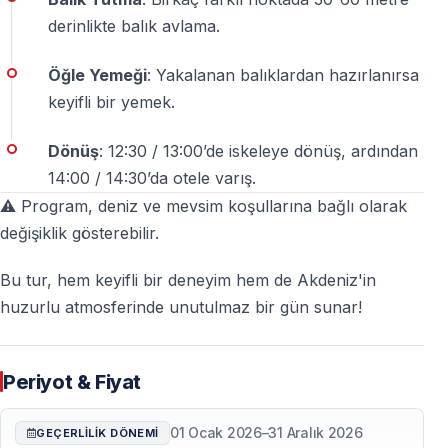
Daha önce balık tutmamış olsam katılabilir
derinlikte balık avlama.
miyim?
Evet. Tur
başlangıç seviyesine uygundur
ve kaptanlar
Öğle Yemeği
: Yakalanan balıklardan hazırlanırsa
gerekli yönlendirmeyi yapar.
keyifli bir yemek.
Balık tutma ekipmanları fiyata dahil mi?
Dönüş
: 12:30 / 13:00’de iskeleye dönüş, ardından
14:00 / 14:30’da otele varış.
Evet. Olta, ekipman ve yemler
tura dahildir
.
⚠️ Program, deniz ve mevsim koşullarına bağlı olarak
değişiklik gösterebilir.
Kendi oltamı getirebilir miyim?
Evet. Dileyen misafirler
kendi ekipmanlarını
getirebilir.
Bu tur, hem keyifli bir deneyim hem de Akdeniz'in
huzurlu atmosferinde unutulmaz bir gün sunar!
Balık tutmak için lisans gerekiyor mu?
Hayır. Turistik katılımcılar için
lisans gerekmez
.
Periyot & Fiyat
Tur kaç saat sürüyor?
01 Ocak 2026
–
31 Aralık 2026
GEÇERLILIK DÖNEMI