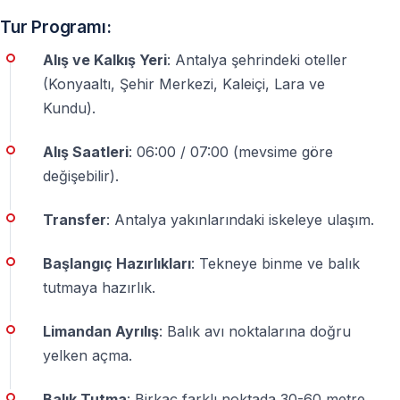
— Balık tutmaya meraklı olanlar
Tur Programı:
— İlk kez balık avı denemek isteyenler
— Aileler
Alış ve Kalkış Yeri
: Antalya şehrindeki oteller
— Arkadaş grupları
(Konyaaltı, Şehir Merkezi, Kaleiçi, Lara ve
— Doğayla iç içe sakin bir gün arayanlar
Kundu).
Alış Saatleri
: 06:00 / 07:00 (mevsime göre
Önemli Bilgiler
değişebilir).
⚠️
Grup turlarında
, tutulan balıkların pişirilmesi hizmeti
Transfer
: Antalya yakınlarındaki iskeleye ulaşım.
bulunmamaktadır
⚠️
Özel turlarda
, balık pişirme hizmeti
ekstra ücretle
Başlangıç Hazırlıkları
: Tekneye binme ve balık
sunulabilir
tutmaya hazırlık.
⚠️ Tur süresi ve rota, deniz koşullarına göre değişebilir
Limandan Ayrılış
: Balık avı noktalarına doğru
yelken açma.
Sıkça Sorulan Sorular
Balık Tutma
: Birkaç farklı noktada 30-60 metre