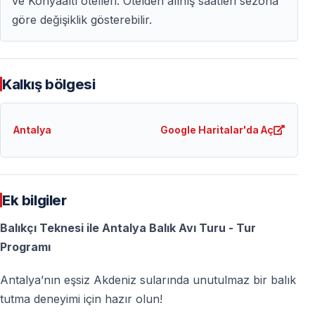
ve Konyaaltı otelleri. Otelden alınış saatleri sezona
bir deniz deneyimi sunar.
göre değişiklik gösterebilir.
Lisans Gerektirmez
Turistik balık avı kapsamında
misafirlerden balıkçılık
Kalkış bölgesi
lisansı istenmez
.
Antalya
Google Haritalar'da Aç
Aile ve Arkadaş Grupları İçin Uygun
Çocuklu aileler ve arkadaş grupları için keyifli ve
öğretici bir aktivitedir.
Ek bilgiler
Deneyim Odaklı Program
Balıkçı Teknesi ile Antalya Balık Avı Turu - Tur
Avlanma, deniz havası ve manzara bir arada sunulur.
Programı
Antalya’nın eşsiz Akdeniz sularında unutulmaz bir balık
Kimler İçin Uygundur
tutma deneyimi için hazır olun!