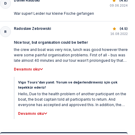
Daniel Raubald
Antalya Balık Avı Turu: Tekne ile Akdeniz’de Eşsiz Deneyim
(4.8)
D
09.06.2024
War super! Leider nur kleine Fische gefangen
Radoslaw Zebrowski
Antalya Balık Avı Turu: Tekne ile Akdeniz’de Eşsiz Deneyim
(4.5)
R
16.08.2022
Nice tour, but organisation could be better
the crew and boat was very nice, lunch was good however there
were some painful organisation problems. First of all - bus was
late almost 40 minutes and our tour wasn't prolongued by that
time so we've lost 40 minutes of our trip because of bus delay
Devamını oku
second problem was that other group which was coming with
same bus for diving, was longer out there so after getting back
to port we had to wait almost 1 hour for them to come back so
Vigo Tours'dan yanıt: Yorum ve değerlendirmeniz için çok
we were able to get back to the city so in summary the trip was
teşekkür ederiz!
nice and fun, but we've lost almost 2 hours on waiting
Hello, Due to the health problem of another participant on the
boat, the boat captain told all participants to return. And
everyone has accepted and approved this. In addition, the
boat captain informed everyone that the transfer vehicle will
Devamını oku
be waiting due to an early return 1 hour. We apologize for the
inconvenience caused by a participant's health issue. Best
regards, Vigo Tours