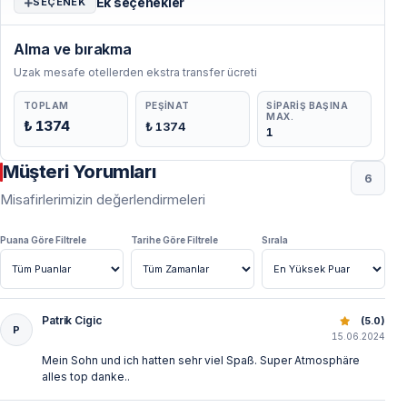
Ek seçenekler
SEÇENEK
Alma ve bırakma
Uzak mesafe otellerden ekstra transfer ücreti
TOPLAM
PEŞINAT
SIPARIŞ BAŞINA
MAX.
₺ 1374
₺ 1374
1
Müşteri Yorumları
6
Misafirlerimizin değerlendirmeleri
Puana Göre Filtrele
Tarihe Göre Filtrele
Sırala
Patrik Cigic
Antalya Balık Avı Turu: Tekne ile Akdeniz’de Eşsiz Deneyim
(5.0)
P
15.06.2024
Mein Sohn und ich hatten sehr viel Spaß. Super Atmosphäre
alles top danke..