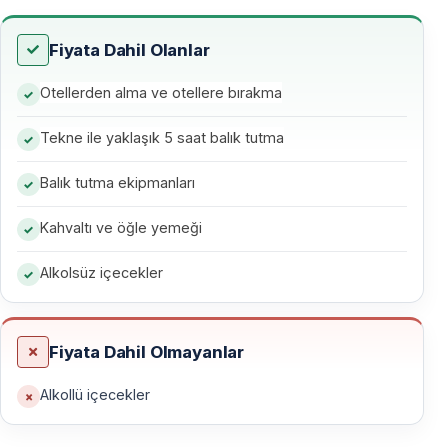
tarafından yönetilen turda,
su altı balık tarama
cihazları
kullanılarak en uygun avlanma alanları
Fiyata Dahil Olanlar
belirlenir.
Otellerden alma ve otellere bırakma
Hem ilk kez balık tutacaklar hem de tecrübeli avcılar
için uygundur.
Tekne ile yaklaşık 5 saat balık tutma
Balık tutma ekipmanları
Tura Dahil Olan Hizmetler
Kahvaltı ve öğle yemeği
Otel Transferi
Alkolsüz içecekler
— Antalya şehir merkezindeki tüm otellerden alınış ve
bırakılış
— Konyaaltı
Fiyata Dahil Olmayanlar
— Kaleiçi
Alkollü içecekler
— Lara
— Kundu