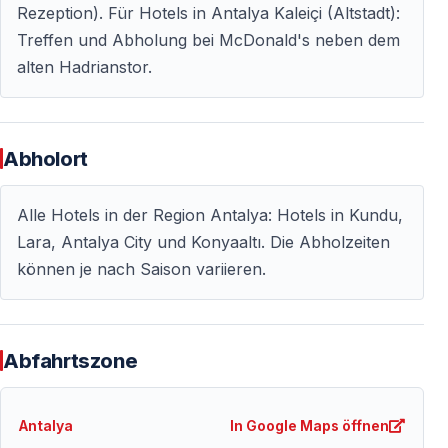
von Massentourismus suchen.
Rezeption). Für Hotels in Antalya Kaleiçi (Altstadt):
Treffen und Abholung bei McDonald's neben dem
Echtes Meeresangeln
alten Hadrianstor.
Traditionelles Fischerboot, natürliche Köder und echte
Angelplätze im Mittelmeer.
Abholort
Flexibler Ablauf
Alle Hotels in der Region Antalya: Hotels in Kundu,
Der Tagesplan richtet sich nach Wetter, Meer und
Lara, Antalya City und Konyaaltı. Die Abholzeiten
Aktivität der Fische.
können je nach Saison variieren.
Für wen ist diese Tour geeignet
— Naturliebhaber
Abfahrtszone
— Angelbegeisterte
— Anfänger ohne Vorkenntnisse
Antalya
In Google Maps öffnen
— Familien und Paare