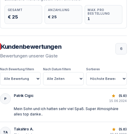
GESAMT
ANZAHLUNG
MAX. PRO
BESTELLUNG
€ 25
€ 25
1
Kundenbewertungen
6
Bewertungen unserer Gäste
Nach Bewertung filtern
Nach Datum filtern
Sortieren
Patrik Cigic
Angeln in Antalya: Unvergesslicher Tag auf dem Mittelmee
(5.0)
P
15.06.2024
Mein Sohn und ich hatten sehr viel Spaß. Super Atmosphäre
alles top danke..
Takahiro A.
Angeln in Antalya: Unvergesslicher Tag auf dem Mittelmee
(5.0)
TA