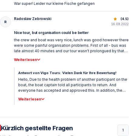
War super! Leider nur kleine Fische gefangen
Radoslaw Zebrowski
Angeln in Antalya: Unvergesslicher Tag auf dem Mittelmee
(4.5)
R
16.08.2022
Nice tour, but organisation could be better
the crew and boat was very nice, lunch was good however there
were some painful organisation problems. First of all - bus was
late almost 40 minutes and our tour wasn't prolongued by that
time so we've lost 40 minutes of our trip because of bus delay
Weiterlesen
second problem was that other group which was coming with
same bus for diving, was longer out there so after getting back
to port we had to wait almost 1 hour for them to come back so
Antwort von Vigo Tours: Vielen Dank für Ihre Bewertung!
we were able to get back to the city so in summary the trip was
Hello, Due to the health problem of another participant on the
nice and fun, but we've lost almost 2 hours on waiting
boat, the boat captain told all participants to return. And
everyone has accepted and approved this. In addition, the
boat captain informed everyone that the transfer vehicle will
Weiterlesen
be waiting due to an early return 1 hour. We apologize for the
inconvenience caused by a participant's health issue. Best
regards, Vigo Tours
Kürzlich gestellte Fragen
1