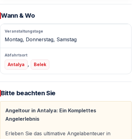
fachkundiger Anleitung lokaler Kapitäne.
Wann & Wo
Hochwertige Ausrüstung inklusive
— Angelruten und Grundausstattung
Veranstaltungstage
Montag, Donnerstag, Samstag
— Köder wie Hühnchen, Garnelen und Meereswürmer
— Eigene Angelausrüstung und Köder dürfen
Abfahrtsort
mitgebracht werden
,
Antalya
Belek
Vielfältige Fischarten
Je nach Saison und Bedingungen können Sie unter
Bitte beachten Sie
anderem fangen
— Dorade
— Zackenbarsch
Angeltour in Antalya: Ein Komplettes
— Rotbarbe
Angelerlebnis
— weitere mediterrane Fischarten
Erleben Sie das ultimative Angelabenteuer in