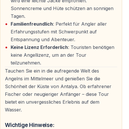
wird eine leichte Jacke empfohlen.
— frühe Abholung von Ihrem Hotel in Antalya
Sonnencreme und Hüte schützen an sonnigen
Tagen.
Transfer zum Boot
Familienfreundlich
: Perfekt für Angler aller
— ca.
40 Minuten
Fahrt zum Hafen
Erfahrungsstufen mit Schwerpunkt auf
— Einstieg auf das Fischerboot
Entspannung und Abenteuer.
Keine Lizenz Erforderlich
: Touristen benötigen
Fahrt zu den Fanggebieten
keine Angellizenz, um an der Tour
teilzunehmen.
— kurze Ausfahrt zu den Angelplätzen in der Antalya-
Tauchen Sie ein in die aufregende Welt des
Bucht
Angelns im Mittelmeer und genießen Sie die
Schönheit der Küste von Antalya. Ob erfahrener
Angelzeit auf See
Fischer oder neugieriger Anfänger – diese Tour
— Angeln in Tiefen von
30–60 Metern
bietet ein unvergessliches Erlebnis auf dem
— Unterstützung durch Kapitän und Crew
Wasser.
Dauer der Tour
Wichtige Hinweise: