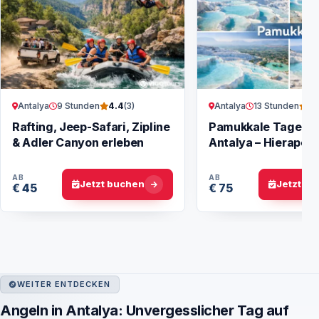
Antalya
9 Stunden
Antalya
13 Stunden
4.4
(3)
3.
Rafting, Jeep-Safari, Zipline
Pamukkale Tagesto
& Adler Canyon erleben
Antalya – Hierapoli
Travertinen
AB
AB
Jetzt buchen
Jetzt b
€ 45
€ 75
WEITER ENTDECKEN
Angeln in Antalya: Unvergesslicher Tag auf