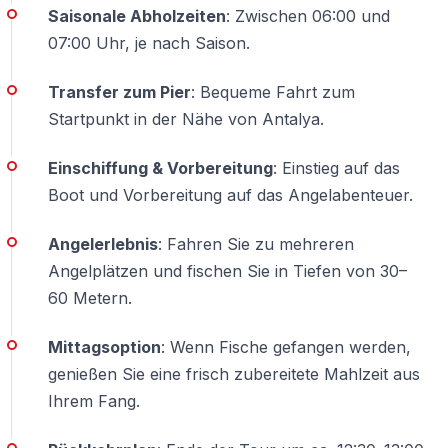
Nein. Die Tour ist für
Anfänger und erfahrene Angler
Saisonale Abholzeiten
: Zwischen 06:00 und
geeignet.
07:00 Uhr, je nach Saison.
Ist eine Angellizenz erforderlich?
Transfer zum Pier
: Bequeme Fahrt zum
Nein.
Touristen benötigen keine Angellizenz
.
Startpunkt in der Nähe von Antalya.
Einschiffung & Vorbereitung
: Einstieg auf das
Was ist im Preis enthalten?
Boot und Vorbereitung auf das Angelabenteuer.
Boot, Angelausrüstung, Köder und Betreuung durch
erfahrene Kapitäne.
Angelerlebnis
: Fahren Sie zu mehreren
Angelplätzen und fischen Sie in Tiefen von 30–
Kann ich meine eigene Ausrüstung mitbringen?
60 Metern.
Ja, das ist
problemlos möglich
.
Mittagsoption
: Wenn Fische gefangen werden,
genießen Sie eine frisch zubereitete Mahlzeit aus
Wie lange dauert die Angeltour?
Ihrem Fang.
Etwa
5 Stunden
, abhängig von den Bedingungen auf
See.