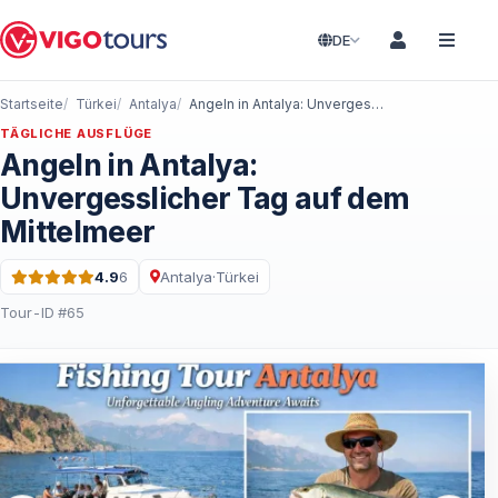
DE
Startseite
Türkei
Antalya
Angeln in Antalya: Unvergesslicher Tag auf dem Mittelmeer
TÄGLICHE AUSFLÜGE
Angeln in Antalya:
Unvergesslicher Tag auf dem
Mittelmeer
4.9
6
Antalya
·
Türkei
Bewertung: 4.9 von 5 · 6 Bewertungen
Tour-ID #65