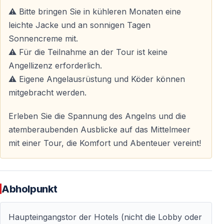
— ca.
5 Stunden
⚠️ Bitte bringen Sie in kühleren Monaten eine
— Anpassung an Wetter- und Seebedingungen
leichte Jacke und an sonnigen Tagen
Sonnencreme mit.
Rückkehr
⚠️ Für die Teilnahme an der Tour ist keine
— Rückfahrt zum Hotel gegen
15:00 Uhr
, abhängig
Angellizenz erforderlich.
von den Seebedingungen
⚠️ Eigene Angelausrüstung und Köder können
mitgebracht werden.
Warum diese Angeltour in Antalya wählen
Erleben Sie die Spannung des Angelns und die
atemberaubenden Ausblicke auf das Mittelmeer
Keine Angellizenz nötig
mit einer Tour, die Komfort und Abenteuer vereint!
Touristen können
ohne Genehmigung
am
Meeresangeln teilnehmen.
Abholpunkt
Ruhe und Natur
Perfekt für Gäste, die einen entspannten Tag fernab
Haupteingangstor der Hotels (nicht die Lobby oder