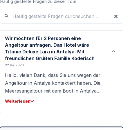
Häufig gestellte Fragen zu dieser Tour
Häufig gestellte Fragen durchsuchen...
Wir möchten für 2 Personen eine
Angeltour anfragen. Das Hotel wäre
Titanic Deluxe Lara in Antalya. Mit
freundlichen Grüßen Familie Koderisch
22.04.2023
Hallo, vielen Dank, dass Sie uns wegen der
Angeltour in Antalya kontaktiert haben. Die
Meeresangeltour mit dem Boot in Antalya
findet ab Mai dienstags, donnerstags und
Weiterlesen
samstags statt. Abholung und Rückgabe vom
Titanic Lara Hotel ist möglich und im Preis
inbegriffen. Mit freundlichen Grüßen, Vigo
Tours