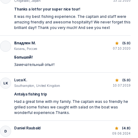
23.12.2020
Chigasaki, Japan
Thanks a lot for your super nice tour!
It was my best fishing experience. The captain and staff were
amazing friendly and awesome hospitality!! We never forget this
brilliant day!! Thank you very much! And see you next
Владлен M.
Angeln in Antalya: Unvergesslicher Tag auf dem Mittelmee
(5.0)
07.10.2020
Казань, Россия
Большой!
Замечательный опыт!
Luca K.
Angeln in Antalya: Unvergesslicher Tag auf dem Mittelmee
(5.0)
LK
10.07.2019
Southampton, United Kingdom
Antalya fishing trip
Had a great time with my family. The captain was so friendly he
grilled some fishes we caught with salad on the boat was
wonderful experience.Thanks.
Daniel Raubald
Angeln in Antalya: Unvergesslicher Tag auf dem Mittelmee
(4.8)
D
09.06.2024