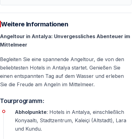
— Urlauber, die eine ruhige Alternative zu klassischen
Ausflügen suchen
Weitere Informationen
Wichtige Hinweise
Angeltour in Antalya: Unvergessliches Abenteuer im
Mittelmeer
⚠️ Die Tour beginnt
früh morgens
mit Hotelabholung
⚠️ Rückkehr zum Hotel gegen
15:00 Uhr
Begleiten Sie eine spannende Angeltour, die von den
⚠️ Eigene Angelausrüstung und Köder können
beliebtesten Hotels in Antalya startet. Genießen Sie
mitgebracht werden
einen entspannten Tag auf dem Wasser und erleben
⚠️ Der Fangerfolg hängt von Wetter- und
Sie die Freude am Angeln im Mittelmeer.
Meeresbedingungen ab
Tourprogramm:
Häufig gestellte Fragen
Abholpunkte
: Hotels in Antalya, einschließlich
Konyaaltı, Stadtzentrum, Kaleiçi (Altstadt), Lara
Benötige ich Angelerfahrung?
und Kundu.