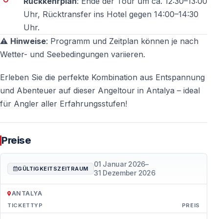
Rückkehrplan
: Ende der Tour um ca. 12:30–13:00
Uhr, Rücktransfer ins Hotel gegen 14:00–14:30
Ist die Tour für Kinder geeignet?
Uhr.
Ja, es handelt sich um eine
familienfreundliche
⚠️
Hinweise
: Programm und Zeitplan können je nach
Aktivität
.
Wetter- und Seebedingungen variieren.
Erleben Sie die perfekte Kombination aus Entspannung
Die Angeltour in der Bucht von Antalya
ist die
und Abenteuer auf dieser Angeltour in Antalya – ideal
perfekte Wahl für alle, die das Mittelmeer von seiner
für Angler aller Erfahrungsstufen!
ruhigen, natürlichen Seite erleben und die Freude am
Angeln mit einer traumhaften Küstenlandschaft
verbinden möchten.
Preise
01 Januar 2026
–
GÜLTIGKEITSZEITRAUM
31 Dezember 2026
ANTALYA
TICKETTYP
PREIS
Preise — Antalya