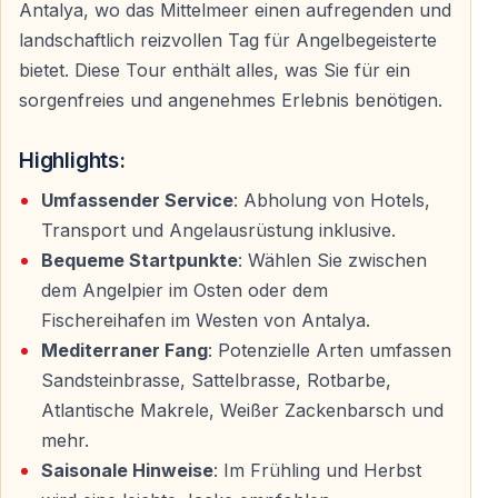
Antalya, wo das Mittelmeer einen aufregenden und
Traumhafte Mittelmeer-Kulisse
landschaftlich reizvollen Tag für Angelbegeisterte
Kristallklares Wasser, offenes Meer und der Blick auf
bietet. Diese Tour enthält alles, was Sie für ein
die Küste von Antalya sorgen für eine entspannte
sorgenfreies und angenehmes Erlebnis benötigen.
Atmosphäre.
Highlights:
Familienfreundliche Aktivität
Umfassender Service
: Abholung von Hotels,
Ideal für
Transport und Angelausrüstung inklusive.
— Paare
Bequeme Startpunkte
: Wählen Sie zwischen
— Familien mit Kindern
dem Angelpier im Osten oder dem
— Freundesgruppen
Fischereihafen im Westen von Antalya.
— Angler aller Erfahrungsstufen
Mediterraner Fang
: Potenzielle Arten umfassen
Sandsteinbrasse, Sattelbrasse, Rotbarbe,
Atlantische Makrele, Weißer Zackenbarsch und
Ablauf der Angeltour
mehr.
Saisonale Hinweise
: Im Frühling und Herbst
Früher Start