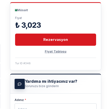
Müsait
Fiyat
₺ 3,023
Rezervasyon
Fiyat Tablosu
Tur ID #346
Yardıma mı ihtiyacınız var?
Sorunuzu bize gönderin
Adınız
*