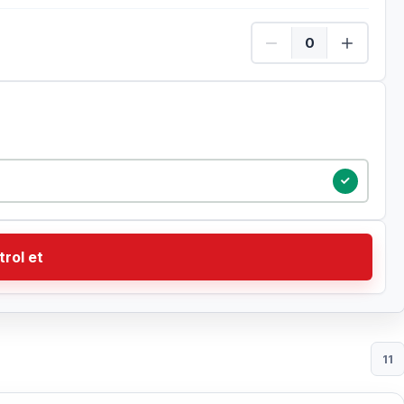
Çocuk Adet
trol et
11