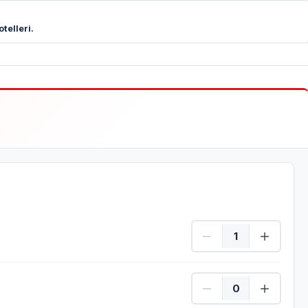
telleri.
Yetişkin Adet
Çocuk Adet