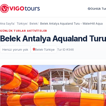
Günlük Turl
Ana Sayfa
Türkiye
Belek
Belek Antalya Aqualand Turu - WaterHill Aqua
GÜNLÜK TURLAR AKTIVITELER
Belek Antalya Aqualand Turu
Henüz yorum yok
Belek
·
Türkiye
Tur ID #346