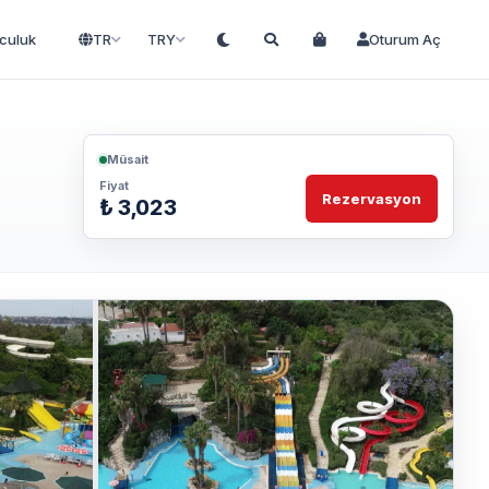
lculuk
TR
TRY
Oturum Aç
Müsait
Fiyat
Rezervasyon
₺ 3,023