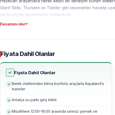
Heyecan arayanlara nefes kesici bir deneyim sunan Waterhill
Giant Slide, Tsunami ve Twister gibi seçenekler havada uça
saçlarınızda hissetmenizi sağlayacak.
Devamını oku
Bilinmeyene dalmak ister misiniz? Mağara Havuzu, Dalga Ha
canlanmış hissetmenizi sağlayacak unutulmaz açık hava y
Tüm Aile İçin Eğlence
Fiyata Dahil Olanlar
Waterhill Park sadece heyecan arayanlar için değil; çocuklar
Kaydırakları, Jakuzi ve Kamikaze küçükleri saatlerce eğlen
Fiyata Dahil Olanlar
Acıktıktan sonra Hill Restaurant, Mid Bar, Cave Bar ve Wat
mutlaka ziyaret edin. Zengin menüleri ve canlı atmosferiy
Belek otellerinden klima konforlu araçlarla Aqualand’e
transfer
yakıt almak ve dinlenmek için mükemmeldir.
Antalya su parkı giriş bileti
İster kalp atışlarınızı hızlandıracak heyecanlar, ister havuz
her şey mevcuttur. Her tercihe uygun gösteriler, aktivitel
Misafirlere 12:00–16:00 arasında sınırsız yemek ve