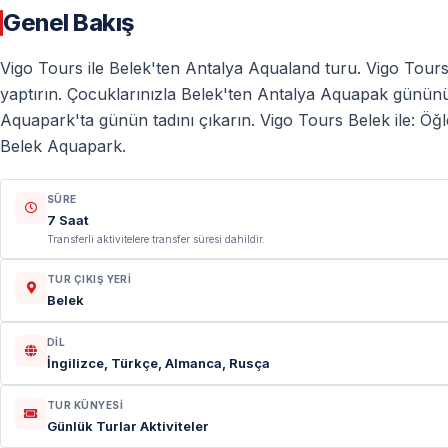
Genel Bakış
Vigo Tours ile Belek'ten Antalya Aqualand turu. Vigo Tours
yaptırın. Çocuklarınızla Belek'ten Antalya Aquapak gününün t
Aquapark'ta günün tadını çıkarın. Vigo Tours Belek ile: Öğl
Belek Aquapark.
SÜRE
7 Saat
Transferli aktivitelere transfer süresi dahildir.
TUR ÇIKIŞ YERI
Belek
DIL
İngilizce, Türkçe, Almanca, Rusça
TUR KÜNYESI
Günlük Turlar Aktiviteler