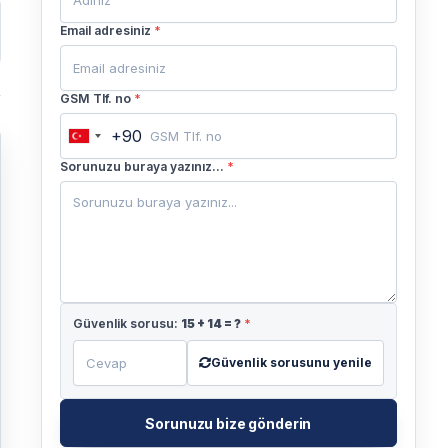
Email adresiniz
*
GSM Tlf. no
*
+90
Turkey
+90
Sorunuzu buraya yazınız...
*
Güvenlik sorusu:
15
+
14
= ?
*
Güvenlik sorusunu yenile
Sorunuzu bize gönderin