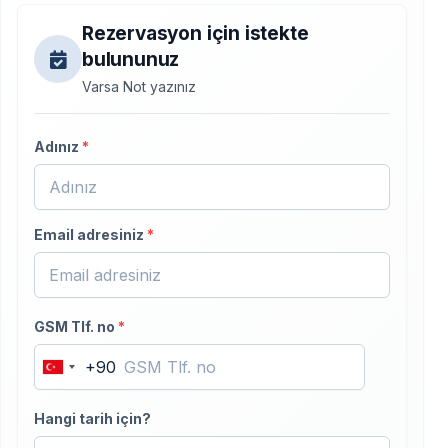
Rezervasyon için istekte
bulununuz
Varsa Not yazınız
Adınız
*
Email adresiniz
*
GSM Tlf. no
*
+90
Turkey
+90
Hangi tarih için?