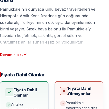
Gezisi
Pamukkale’nin dünyaca ünlü beyaz travertenleri ve
Hierapolis Antik Kenti üzerinde gün doğumunda
süzülerek, Türkiye’nin en etkileyici deneyimlerinden
birini yaşayın. Sıcak hava balonu ile Pamukkale’yi
havadan keşfetmek, sakinlik, görsel şölen ve
unutulmaz anılar sunan eşsiz bir yolculuktur.
Bu tur
yalnızca sıcak hava balonu uçuşunu kapsar
—
Devamını oku
Pamukkale travertenleri ve Hierapolis Antik Kenti giriş
ücreti
fiyata dahil değildir
.
Fiyata Dahil Olanlar
Pamukkale — Türkiye’nin En Çok Ziyaret Edilen
Fiyata Dahil
Fiyata Dahil
Doğa Harikalarından Biri
Olmayanlar
Olanlar
Her yıl
yaklaşık 2 milyon turist
, Pamukkale’nin
Pamukkale
Antalya
benzersiz doğal yapısını görmek için bölgeyi ziyaret
travertenlerine giriş