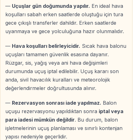
—
Uçuşlar gün doğumunda yapılır.
En ideal hava
Sakin hava, yumuşak ışık ve fotoğraf için mükemmel
koşulları sabah erken saatlerde oluştuğu için tura
koşullar.
gece çıkışlı transferler dahildir. Erken saatlerde
uyanmaya ve gece yolculuğuna hazır olunmalıdır.
Antalya Çıkışlı Konfor
Gece transferi sayesinde gün doğumunda doğrudan
—
Hava koşulları belirleyicidir.
Sıcak hava balonu
uçuş alanında olun.
uçuşları tamamen güvenlik esasına dayanır.
Rüzgar, sis, yağış veya ani hava değişimleri
Saf Balon Deneyimi
durumunda uçuş iptal edilebilir. Uçuş kararı son
anda, sivil havacılık kuralları ve meteorolojik
Tur içeriği yalnızca balon uçuşuna odaklanır — sade,
değerlendirmeler doğrultusunda alınır.
net ve ayrıcalıklı.
—
Rezervasyon sonrası iade yapılmaz.
Balon
uçuşu rezervasyonu yapıldıktan sonra
iptal veya
Tur Kapsamı ve Bilinmesi Gerekenler
para iadesi mümkün değildir
. Bu durum, balon
işletmelerinin uçuş planlaması ve sınırlı kontenjan
Fiyata Dahil Olanlar
yapısı nedeniyle geçerlidir.