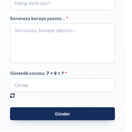
Sorunuzu buraya yazınız...
*
Güvenlik sorusu:
7
+
8
= ?
*
Gönder