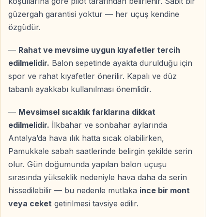
koşullarına göre pilot tarafından belirlenir. Sabit bir
alanına ulaşır. Güneş Pamukkale’nin beyaz terasları
güzergah garantisi yoktur — her uçuş kendine
üzerinde yükselirken, siz balon sepetinden bu eşsiz
özgüdür.
manzarayı havadan izlersiniz.
—
Rahat ve mevsime uygun kıyafetler tercih
Bu erken saatlerde yapılan uçuşlar, hem en ideal hava
edilmelidir.
Balon sepetinde ayakta durulduğu için
koşullarını hem de Pamukkale’nin en etkileyici ışıklarını
spor ve rahat kıyafetler önerilir. Kapalı ve düz
sunar.
tabanlı ayakkabı kullanılması önemlidir.
—
Mevsimsel sıcaklık farklarına dikkat
Pamukkale Balon Gezisini Özel Kılan Nedir
edilmelidir.
İlkbahar ve sonbahar aylarında
Antalya’da hava ılık hatta sıcak olabilirken,
Eşsiz Havadan Manzara
Pamukkale sabah saatlerinde belirgin şekilde serin
Pamukkale travertenleri ve Hierapolis Antik Kenti’ni
olur. Gün doğumunda yapılan balon uçuşu
kuşbakışı görmek, karadan mümkün olmayan bir
sırasında yükseklik nedeniyle hava daha da serin
perspektif sunar.
hissedilebilir — bu nedenle mutlaka
ince bir mont
veya ceket
getirilmesi tavsiye edilir.
Gün Doğumu Uçuşu