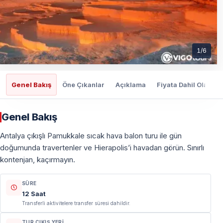
1
/
6
Genel Bakış
Öne Çıkanlar
Açıklama
Fiyata Dahil Olanlar
Genel Bakış
Antalya çıkışlı Pamukkale sıcak hava balon turu ile gün
doğumunda travertenler ve Hierapolis’i havadan görün. Sınırlı
kontenjan, kaçırmayın.
SÜRE
12 Saat
Transferli aktivitelere transfer süresi dahildir.
TUR ÇIKIŞ YERI