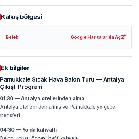
Hayır — bu tur yalnızca sıcak hava balonu uçuşunu
kapsar. Pamukkale ve Hierapolis giriş ücretleri dahil
Kalkış bölgesi
değildir.
Antalya’dan kaçta hareket edilir?
Belek
Google Haritalar'da Aç
Gece saatlerinde hareket edilir ve gün doğumundan
önce balon kalkış alanına varılır.
Ek bilgiler
Sıcak hava balonu güvenli mi?
Pamukkale Sıcak Hava Balon Turu — Antalya
Evet — uçuşlar lisanslı pilotlar ve deneyimli ekipler
Çıkışlı Program
tarafından, sivil havacılık kurallarına uygun şekilde
01:30 — Antalya otellerinden alma
yapılır.
Antalya otellerinden alınış ve Pamukkale’ye gece
transferi
Balon uçuşu ne kadar sürer?
Hava koşullarına bağlı olarak uçuş süresi genellikle
04:30 — Yolda kahvaltı
yaklaşık 1 saattir.
Balon uçuşu öncesi hafif kahvaltı