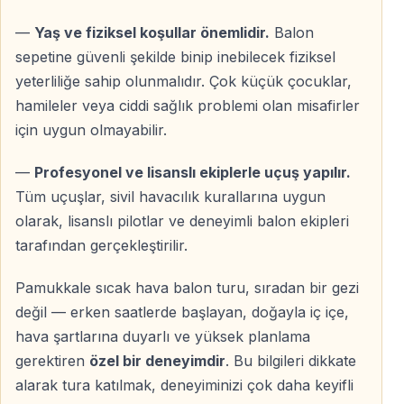
— Pamukkale üzerinde sıcak hava balonu uçuşu
— Lisanslı pilot ve profesyonel balon ekibi
—
Yaş ve fiziksel koşullar önemlidir.
Balon
— Gün doğumu uçuş deneyimi
sepetine güvenli şekilde binip inebilecek fiziksel
yeterliliğe sahip olunmalıdır. Çok küçük çocuklar,
Fiyata Dahil Olmayanlar
hamileler veya ciddi sağlık problemi olan misafirler
için uygun olmayabilir.
— Pamukkale ve Hierapolis giriş ücretleri
— Yiyecek ve içecekler
—
Profesyonel ve lisanslı ekiplerle uçuş yapılır.
— Kişisel harcamalar
Tüm uçuşlar, sivil havacılık kurallarına uygun
olarak, lisanslı pilotlar ve deneyimli balon ekipleri
tarafından gerçekleştirilir.
Kimler İçin Uygun
— Farklı ve özel bir deneyim arayan gezginler
Pamukkale sıcak hava balon turu, sıradan bir gezi
— Romantik anlar yaşamak isteyen çiftler
değil — erken saatlerde başlayan, doğayla iç içe,
— Gün doğumu ve manzara fotoğrafçılığı sevenler
hava şartlarına duyarlı ve yüksek planlama
— Antalya’dan Pamukkale’yi premium şekilde
gerektiren
özel bir deneyimdir
. Bu bilgileri dikkate
keşfetmek isteyenler
alarak tura katılmak, deneyiminizi çok daha keyifli