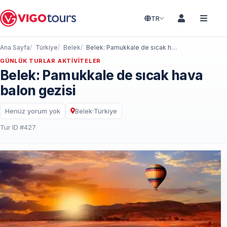
TR
Ana Sayfa
Türkiye
Belek
Belek: Pamukkale de sıcak hava balon gezisi
GÜNLÜK TURLAR AKTIVITELER
Belek: Pamukkale de sıcak hava
balon gezisi
Henüz yorum yok
Belek
·
Türkiye
Tur ID #427