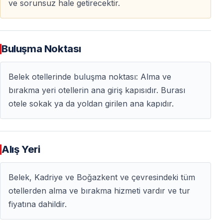
ve sorunsuz hale getirecektir.
Pamukkale Balon Gezisini Kaçırmayın
Pamukkale zaten başlı başına büyüleyici bir
Buluşma Noktası
destinasyondur — onu gün doğumunda gökyüzünden
izlemek ise bu deneyimi unutulmaz kılar. Balon uçuşları
Belek otellerinde buluşma noktası: Alma ve
kontenjan ve hava şartlarına bağlı olduğundan, erken
bırakma yeri otellerin ana giriş kapısıdır. Burası
rezervasyon önerilir.
otele sokak ya da yoldan girilen ana kapıdır.
Pamukkale’de bu ayrıcalıklı sıcak hava balonu
deneyimini mutlaka yaşayın — sessiz, etkileyici ve
hafızalardan silinmeyecek.
Alış Yeri
Belek, Kadriye ve Boğazkent ve çevresindeki tüm
Sıkça Sorulan Sorular
otellerden alma ve bırakma hizmeti vardır ve tur
fiyatına dahildir.
Pamukkale giriş ücreti tur fiyatına dahil mi?