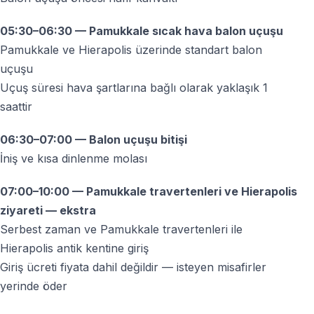
Hava şartları uygun olmazsa ne olur?
05:30–06:30 — Pamukkale sıcak hava balon uçuşu
Pamukkale ve Hierapolis üzerinde standart balon
Güvenlik nedeniyle uçuş iptal edilebilir. Bu durumda,
uçuşu
firmanın iptal ve iade politikaları geçerlidir.
Uçuş süresi hava şartlarına bağlı olarak yaklaşık 1
saattir
Çocuklar balon turuna katılabilir mi?
Güvenlik nedeniyle minimum yaş ve boy kriterleri
06:30–07:00 — Balon uçuşu bitişi
uygulanabilir — detaylar operatöre göre değişir.
İniş ve kısa dinlenme molası
07:00–10:00 — Pamukkale travertenleri ve Hierapolis
Balon uçuşu için ne giymeliyim?
ziyareti — ekstra
Rahat kıyafetler ve kapalı ayakkabı önerilir — sabah
Serbest zaman ve Pamukkale travertenleri ile
saatlerinde hava serin olabilir.
Hierapolis antik kentine giriş
Giriş ücreti fiyata dahil değildir — isteyen misafirler
yerinde öder