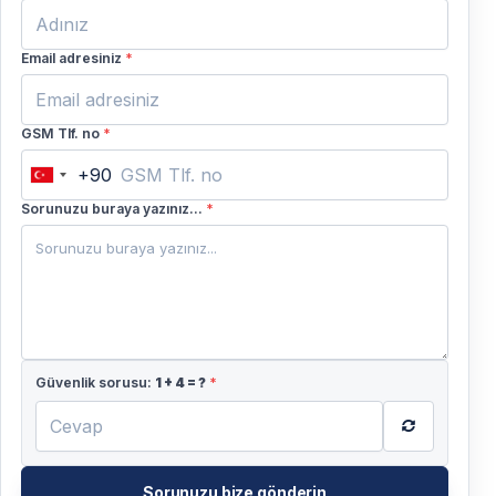
Email adresiniz
*
GSM Tlf. no
*
+90
Turkey
+90
Sorunuzu buraya yazınız...
*
Güvenlik sorusu:
1
+
4
= ?
*
Sorunuzu bize gönderin