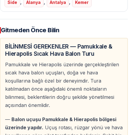
,
,
,
Side
Alanya
Antalya
Kemer
doğumunda, sakin rüzgarlar eşliğinde Pamukkale
semaları rengarenk balonlarla dolarken, travertenlerin
ve antik kalıntıların üzerindeki manzara nefes kesici bir
Gitmeden Önce Bilin
atmosfere dönüşür.
Pamukkale sıcak hava balon turu, sadece bir gezi değil
BİLİNMESİ GEREKENLER — Pamukkale &
— doğa ve tarihle iç içe, huzur dolu ve ayrıcalıklı bir
Hierapolis Sıcak Hava Balon Turu
deneyimdir.
Pamukkale ve Hierapolis üzerinde gerçekleştirilen
sıcak hava balon uçuşları, doğa ve hava
koşullarına bağlı özel bir deneyimdir. Tura
Antalya’dan Pamukkale Balon Turları — Gün
katılmadan önce aşağıdaki önemli noktaların
Doğumunda Gökyüzünde Olun
bilinmesi, beklentilerin doğru şekilde yönetilmesi
Antalya’dan Pamukkale sıcak hava balon turlarına
açısından önemlidir.
katılmak artık mümkündür.
—
Balon uçuşu Pamukkale & Hierapolis bölgesi
Antalya’dan
gece saatlerinde hareket eden
tur
üzerinde yapılır.
Uçuş rotası, rüzgar yönü ve hava
otobüsümüz, gün doğumundan önce balon kalkış