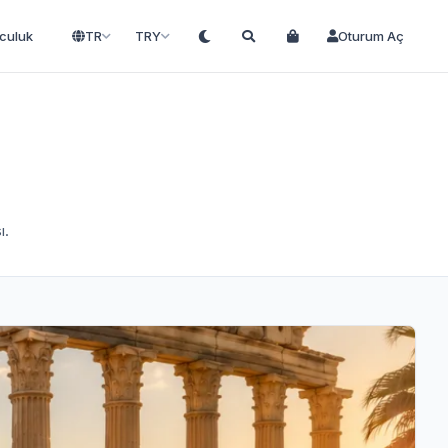
lculuk
TR
TRY
Oturum Aç
ı.