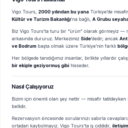
Vigo Tours,
2000 yılından bu yana
Türkiye’de misafi
Kültür ve Turizm Bakanlığı
’na bağlı,
A Grubu seyaha
Biz Vigo Tours’ta turu bir “ürün” olarak görmeyiz — mi
arkasında dururuz. Merkezimiz
Side
’dedir; ancak
Ant
ve Bodrum
başta olmak üzere Türkiye’nin farklı
bölg
Her bölgede tanıdığımız insanlar, birlikte yıllardır çal
bir ekiple geziyormuş gibi
hisseder.
Nasıl Çalışıyoruz
Bizim için önemli olan şey nettir — misafir tatildeyke
bellidir.
Rezervasyon öncesinde sorularınızı sabırla cevaplarız,
ortadan kaybolmayız. Vigo Tours’ta iş ciddidir,
iletişi