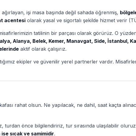
r ağırlayan, işi masa başında değil sahada öğrenmiş,
bölgel
t acentesi
olarak yasal ve sigortalı şekilde hizmet verir
safirlerimizin tatilinin bir parçası olarak görürüz. O yüzde
alya, Alanya, Belek, Kemer, Manavgat, Side, İstanbul, 
elerinde
aktif olarak çalışırız.
ıştığımız ekipler ve güvenilir yerel partnerler vardır. Misafir
n kafası rahat olsun. Ne yapılacak, ne dahil, saat kaçta alın
 turdan önce bilgilendiririz, tur sırasında ulaşılabilir olur
m ise sıcak ve samimidir
.