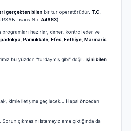
eri gerçekten bilen
bir tur operatörüdür.
T.C.
 (TÜRSAB Lisans No:
A4663
).
n programları hazırlar, dener, kontrol eder ve
Kapadokya, Pamukkale, Efes, Fethiye, Marmaris
lerimiz bu yüzden “turdaymış gibi” değil,
işini bilen
acak, kimle iletişime geçilecek… Hepsi önceden
uz. Sorun çıkmasını istemeyiz ama çıktığında da