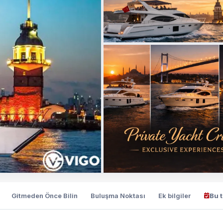
Gitmeden Önce Bilin
Buluşma Noktası
Ek bilgiler
Bu 