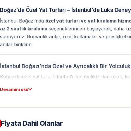
Boğaz’da Özel Yat Turları – İstanbul’da Lüks Deney
İstanbul Boğazı’nda
özel yat turları ve yat kiralama hizme
az 2 saatlik kiralama
seçeneklerinden başlayarak, daha uz
sunuyoruz. Romantik anlar, özel kutlamalar ve prestijli etk
anılar biriktirin.
İstanbul Boğazı’nda Özel ve Ayrıcalıklı Bir Yolculuk
Boğaz’da özel yat turu, İstanbul’u kalabalıklardan uzak, ko
Avrupa ve Asya kıtaları arasında süzülürken sarayları, köprül
Devamını oku
yaşarsınız. Gün doğumundan gün batımına, gündüzden gece
Özel Yat Turu Seçenekleri
Fiyata Dahil Olanlar
Özel Boğaz Turları