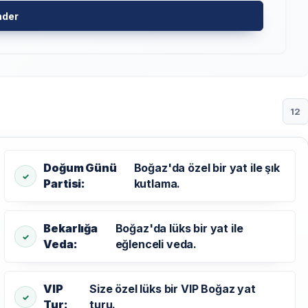
nder
12
Doğum Günü
Boğaz'da özel bir yat ile şık
Partisi:
kutlama.
Bekarlığa
Boğaz'da lüks bir yat ile
Veda:
eğlenceli veda.
VIP
Size özel lüks bir VIP Boğaz yat
Tur:
turu.