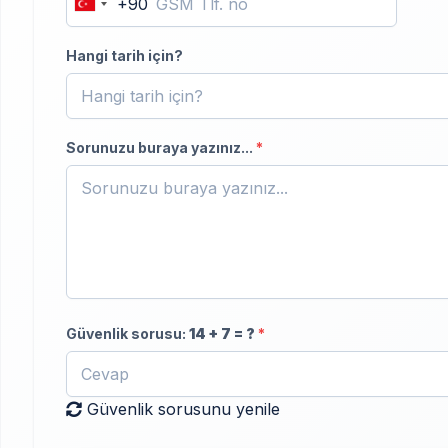
+90
Turkey
+90
Hangi tarih için?
Sorunuzu buraya yazınız...
*
Güvenlik sorusu:
14
+
7
= ?
*
Güvenlik sorusunu yenile