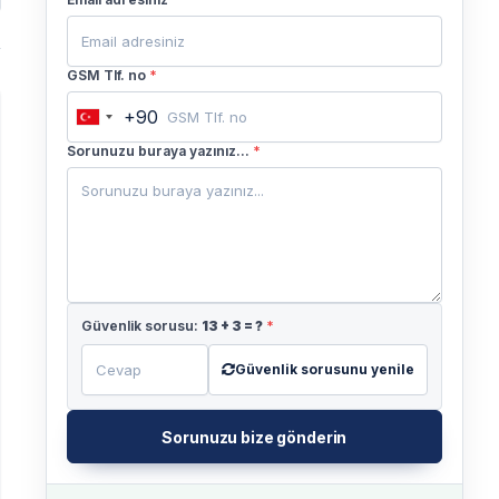
GSM Tlf. no
*
+90
Turkey
+90
Sorunuzu buraya yazınız...
*
Güvenlik sorusu:
13
+
3
= ?
*
Güvenlik sorusunu yenile
Sorunuzu bize gönderin