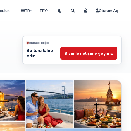
lculuk
TR
TRY
Oturum Aç
Müsait değil
Bu turu talep
Bizimle iletişime geçiniz
edin