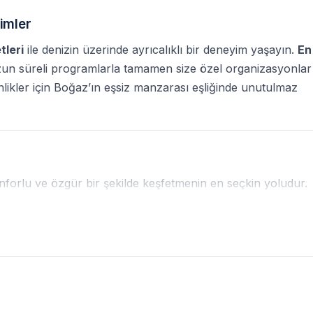
imler
tleri
ile denizin üzerinde ayrıcalıklı bir deneyim yaşayın.
En
un süreli programlarla tamamen size özel organizasyonlar
inlikler için Boğaz’ın eşsiz manzarası eşliğinde unutulmaz
nforlu ve özgür bir şekilde keşfetmenin en seçkin yoludur.
eri, camileri ve tarihi yalıları denizden izleme ayrıcalığını
ye Boğaz her saat farklı bir atmosfer sunar.