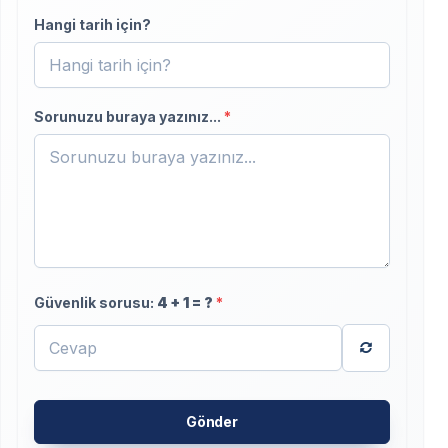
+90
Hangi tarih için?
Sorunuzu buraya yazınız...
*
Güvenlik sorusu:
4
+
1
= ?
*
Gönder