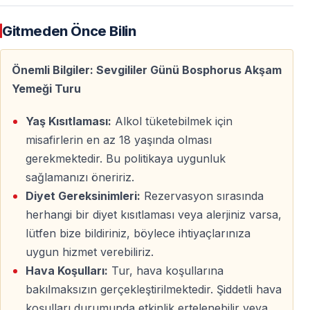
Limitsiz İçecek Servisi
Gitmeden Önce Bilin
Gece boyunca sınırsız içecek servisi yapılır.
Şarap, bira, kokteyl ve alkolsüz içecek seçenekleri
Önemli Bilgiler: Sevgililer Günü Bosphorus Akşam
mevcuttur.
Yemeği Turu
Yaş Kısıtlaması:
Alkol tüketebilmek için
Canlı Eğlence
misafirlerin en az 18 yaşında olması
21:30
’dan itibaren:
gerekmektedir. Bu politikaya uygunluk
sağlamanızı öneririz.
Canlı Türk müziği
Diyet Gereksinimleri:
Rezervasyon sırasında
Sema Gösterisi (Semazenler)
herhangi bir diyet kısıtlaması veya alerjiniz varsa,
Oryantal dans ve modern müzik performansları
lütfen bize bildiriniz, böylece ihtiyaçlarınıza
uygun hizmet verebiliriz.
Dans & Romantizm
Hava Koşulları:
Tur, hava koşullarına
bakılmaksızın gerçekleştirilmektedir. Şiddetli hava
Gecenin ilerleyen saatlerinde, açık güvertede yıldızların
koşulları durumunda etkinlik ertelenebilir veya