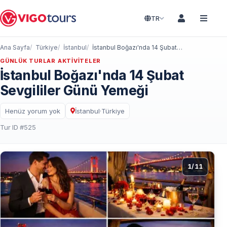
TR
Ana Sayfa
Türkiye
İstanbul
İstanbul Boğazı'nda 14 Şubat Sevgililer Günü Yemeği
GÜNLÜK TURLAR AKTIVITELER
İstanbul Boğazı'nda 14 Şubat
Sevgililer Günü Yemeği
Henüz yorum yok
İstanbul
·
Türkiye
Tur ID #525
1
/
11