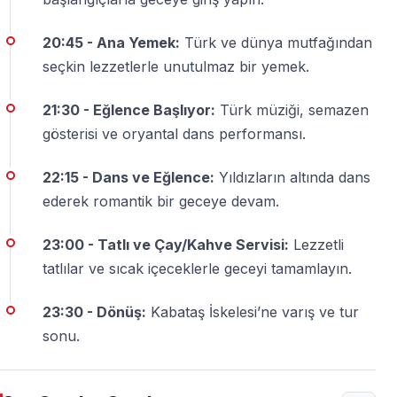
Gemi
Kabataş İskelesi’nden
kalkar ve turun sonunda
20:45 - Ana Yemek:
Türk ve dünya mutfağından
tekrar Kabataş İskelesi’ne döner.
seçkin lezzetlerle unutulmaz bir yemek.
Kıyafet zorunluluğu var mı?
21:30 - Eğlence Başlıyor:
Türk müziği, semazen
Resmi bir zorunluluk yoktur.
Şık–rahat (smart casual)
gösterisi ve oryantal dans performansı.
giyim önerilir.
22:15 - Dans ve Eğlence:
Yıldızların altında dans
Canlı müzik ve gösteriler neler?
ederek romantik bir geceye devam.
Canlı Türk müziği, Semazen (Sema) gösterisi, oryantal
dans ve modern müzik performansları yer almaktadır.
23:00 - Tatlı ve Çay/Kahve Servisi:
Lezzetli
Dans edilebilir mi?
tatlılar ve sıcak içeceklerle geceyi tamamlayın.
Evet. Gecenin ilerleyen saatlerinde dans pisti açıktır ve
23:30 - Dönüş:
Kabataş İskelesi’ne varış ve tur
açık güvertede dans etme imkânı vardır.
sonu.
Fotoğraf çekimi yapılıyor mu?
Evet. Profesyonel fotoğrafçılar gecede çekim