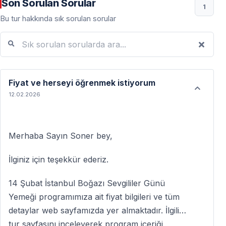
Son Sorulan Sorular
yapmaktadır. Fotoğraflar opsiyonel olarak satın
1
alınabilir.
Bu tur hakkında sık sorulan sorular
Sık sorulan sorularda ara...
Rezervasyon zorunlu mu?
Evet. Kontenjan sınırlı olduğu için
önceden
rezervasyon
yapılması zorunludur.
Fiyat ve herseyi öğrenmek istiyorum
Evlilik teklifi veya özel kutlama yapılabilir mi?
12.02.2026
Evet. Evlilik teklifi, yıldönümü veya sürpriz kutlamalar
için özel düzenlemeler yapılabilir. Rezervasyon öncesi
bilgi verilmelidir.
Merhaba Sayın Soner bey,
Tur kaç saat sürüyor?
İlginiz için teşekkür ederiz.
Toplam süre yaklaşık
3,5 – 4 saat
tir.
14 Şubat İstanbul Boğazı Sevgililer Günü
Hava koşulları turu etkiler mi?
Yemeği programımıza ait fiyat bilgileri ve tüm
Aşırı olumsuz hava koşulları dışında tur planlandığı
detaylar web sayfamızda yer almaktadır. İlgili
şekilde gerçekleştirilir. Kapalı salonlar mevcuttur.
tur sayfasını inceleyerek program içeriği,