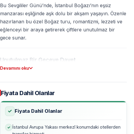
Bu Sevgililer Günü’nde, İstanbul Boğazı’nın eşsiz
manzarası eşliğinde aşk dolu bir akşam yaşayın. Özenle
hazırlanan bu özel Boğaz turu, romantizmi, lezzeti ve
eğlenceyi bir araya getirerek çiftlere unutulmaz bir
gece sunar.
Unutulmaz Bir Geceye Davet
Devamını oku
İstanbul Boğazı’nda, ışıklar altındaki tarihi yapılar ve
köprüler eşliğinde romantik bir akşam geçirmek,
Sevgililer Günü’nü benzersiz kılar. Çiftlere özel masa
Fiyata Dahil Olanlar
düzeni, canlı müzik, sınırsız içecekler ve zarif
atmosferle, bu gece sadece size ait bir anıya dönüşür.
Fiyata Dahil Olanlar
Boğaz’ın Efsanevi Güzellikleri
İstanbul Avrupa Yakası merkezî konumdaki otellerden
transfer hizmeti