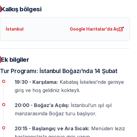
Kalkış bölgesi
Çiftlere özel masa var mı?
Evet. Turda
iki kişilik özel masa
düzeni mevcuttur.
İstanbul
Google Haritalar'da Aç
Masalar romantik konsepte uygun şekilde hazırlanır.
Akşam yemeği ve içecekler fiyata dahil mi?
Evet. Akşam yemeği ve programda belirtilen
limitsiz
Ek bilgiler
içecek servisi
fiyata dahildir.
Tur Programı: İstanbul Boğazı'nda 14 Şubat
Limitsiz içeceklerde neler var?
19:30 - Karşılama:
Kabataş İskelesi’nde gemiye
Şarap, bira, seçili kokteyller, alkolsüz içecekler ve soft
giriş ve hoş geldiniz kokteyli.
drink seçenekleri sunulmaktadır.
20:00 - Boğaz’a Açılış:
İstanbul’un ışıl ışıl
Vejetaryen menü mevcut mu?
manzarasında Boğaz turu başlıyor.
Evet. Vejetaryen menü talep üzerine sunulmaktadır.
Rezervasyon sırasında belirtilmesi yeterlidir.
20:15 - Başlangıç ve Ara Sıcak:
Menüden leziz
Gemi nereden kalkıyor ve nereye dönüyor?
başlangıçlarla geceye giriş yapın.