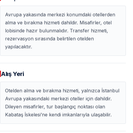
Boğazı’nın büyüsünü yaşayın.
Avrupa yakasında merkezi konumdaki otellerden
Boğaz’da yıl boyunca düzenlenen romantik akşam
alma ve bırakma hizmeti dahildir. Misafirler, otel
yemeği gemi turları için ilgili web sayfasını ziyaret
lobisinde hazır bulunmalıdır. Transfer hizmeti,
edebilirsiniz.
rezervasyon sırasında belirtilen otelden
İki kişilik özel masa imkânı mevcuttur.
yapılacaktır.
💖
Aşkın zamanı olmaz… Her gün Sevgililer Günü
olsun!
💖
Alış Yeri
Sıkça Sorulan Sorular (SSS)
Otelden alma ve bırakma hizmeti, yalnızca İstanbul
Avrupa yakasındaki merkezi oteller için dahildir.
Bu tur sadece 14 Şubat’ta mı düzenleniyor?
Dileyen misafirler, tur başlangıç noktası olan
Bu program Sevgililer Günü’ne özel olarak
Kabataş İskelesi’ne kendi imkanlarıyla ulaşabilir.
hazırlanmıştır. Ancak yıl boyunca farklı tarihlerde
romantik Boğaz akşam yemeği turları da
düzenlenmektedir.