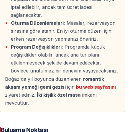
altında dans ederek bu özel anı taçlandırabilirsiniz.
iptal edilebilir, ancak tam ücret iadesi
sağlanacaktır.
Kapanış
Oturma Düzenlemeleri:
Masalar, rezervasyon
Saat
23:30
’da Kabataş İskelesi’ne dönüş yapılır.
sırasına göre atanır. En iyi oturma düzeni için
Profesyonel fotoğrafçılar, gecenizi ölümsüzleştirmek
erken rezervasyon yapmanızı öneririz.
için çekimler gerçekleştirir.
Program Değişiklikleri:
Programda küçük
değişiklikler olabilir, ancak ana tur planı
etkilenmeyecek şekilde devam edecektir,
Neden Bu Sevgililer Günü Boğaz Turu?
böylece unutulmaz bir deneyim yaşayacaksınız.
Çiftlere özel
iki kişilik masa
imkânı
Boğaz'da yıl boyunca düzenlenen
romantik
Sınırsız içecek & özel akşam yemeği
akşam yemeği gemi gezisi
için
bu web sayfasını
Canlı müzik ve geleneksel gösteriler
ziyaret ediniz.
İki kişilik özel masa
imkanı
İstanbul Boğazı’nda eşsiz gece manzarası
mevcuttur.
Sevgililer Günü için özel konsept
Bu unutulmaz Sevgililer Günü gecesi için
yerinizi
Buluşma Noktası
hemen ayırtın
ve sevdiğinizle birlikte İstanbul