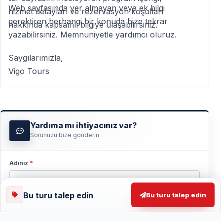
Web sayfasında yer almayan veya ek bilgi
hizmet detayları ve rezervasyon koşulları
gerektiren herhangi bir konuda bize tekrar
hakkında kapsamlı bilgiye ulaşabilirsiniz.
yazabilirsiniz. Memnuniyetle yardımcı oluruz.
Saygılarımızla,
Vigo Tours
Yardıma mı ihtiyacınız var?
Sorunuzu bize gönderin
Adınız
*
Bu turu talep edin
Bu turu talep edin
Email adresiniz
*