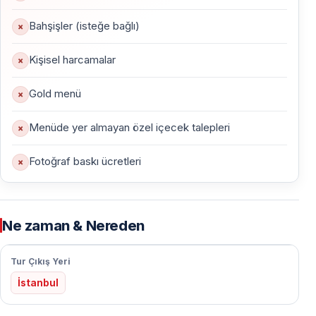
Karşılama
Bahşişler (isteğe bağlı)
Saat
19:30
’da
Kabataş İskelesi
’nde başlar. Gemiye
girişte sıcak bir karşılama ve
hoş geldiniz kokteyli
Kişisel harcamalar
ikram edilir.
Gold menü
Boğaz’a Açılış
Menüde yer almayan özel içecek talepleri
Saat
20:00
’de gemimiz hareket eder. İstanbul’un gece
ışıkları eşliğinde romantik Boğaz turu başlar.
Fotoğraf baskı ücretleri
Akşam Yemeği
20:15
– Başlangıçlar ve ara sıcaklar
Ne zaman & Nereden
20:45
– Ana yemek servisi
Tur Çıkış Yeri
Menü, Türk ve dünya mutfağından seçkin lezzetler
İstanbul
içerir.