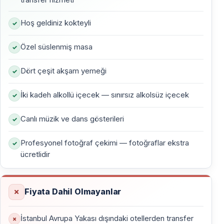
Gece boyunca Boğaz’ın büyüleyici siluetini denizden
izleme ayrıcalığını yaşarsınız. Avrupa ve Asya kıyıları
Hoş geldiniz kokteyli
arasında süzülen gemide, Dolmabahçe Sarayı, Ortaköy
Camii ve Boğaz köprülerinin ışıkları romantik anlarınıza
Özel süslenmiş masa
eşlik eder.
Dört çeşit akşam yemeği
Romantik Akşam Yemeği Deneyimi
İki kadeh alkollü içecek — sınırsız alkolsüz içecek
Özel olarak hazırlanan Sevgililer Günü menüsü, Türk
Canlı müzik ve dans gösterileri
ve dünya mutfağının seçkin lezzetlerini bir araya getirir.
Şık sunumlar, sınırsız içecek servisi ve canlı müzik
Profesyonel fotoğraf çekimi — fotoğraflar ekstra
eşliğinde Boğaz’da geçirdiğiniz her dakika daha da
ücretlidir
değerli hale gelir.
Fiyata Dahil Olmayanlar
Gecenin Programı
İstanbul Avrupa Yakası dışındaki otellerden transfer