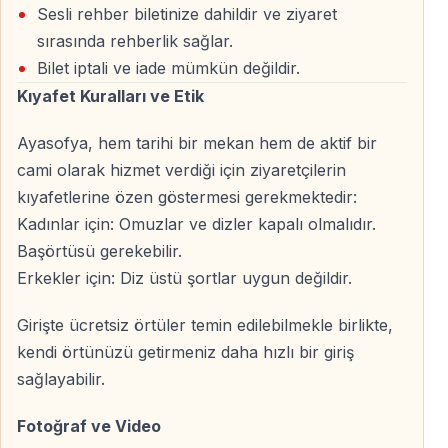
getirmek için süreci en sade şekilde sunar.
Sesli rehber biletinize dahildir ve ziyaret
sırasında rehberlik sağlar.
Kuyruksuz giriş imkanı
Bilet iptali ve iade mümkün değildir.
60 gün geçerli esnek bilet
Kıyafet Kuralları ve Etik
Sesli rehber dahil
Dijital ve hızlı teslimat
Ayasofya, hem tarihi bir mekan hem de aktif bir
cami olarak hizmet verdiği için ziyaretçilerin
İster ilk kez İstanbul’a geliyor olun ister tekrar ziyaret
kıyafetlerine özen göstermesi gerekmektedir:
ediyor olun, online Ayasofya bileti ile zamandan
Kadınlar için: Omuzlar ve dizler kapalı olmalıdır.
kazanırsınız.
Başörtüsü gerekebilir.
Erkekler için: Diz üstü şortlar uygun değildir.
Ayasofya Ziyaretinizi Planlayın
Girişte ücretsiz örtüler temin edilebilmekle birlikte,
kendi örtünüzü getirmeniz daha hızlı bir giriş
Ayasofya’nın ziyaret gün ve saatleri dönemsel olarak
sağlayabilir.
değişebilmektedir.
Fotoğraf ve Video
Ziyaret saatleri güncel duruma göre kontrol edilmelidir