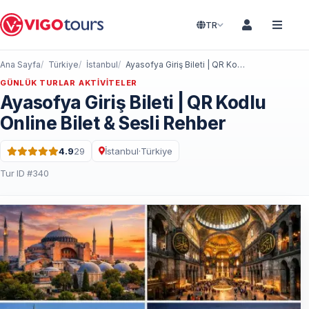
TR
Ana Sayfa
Türkiye
İstanbul
Ayasofya Giriş Bileti | QR Kodlu Online Bilet & Sesli Rehber
GÜNLÜK TURLAR AKTIVITELER
Ayasofya Giriş Bileti | QR Kodlu
Online Bilet & Sesli Rehber
4.9
29
İstanbul
·
Türkiye
5 üzerinden 4.9 puan · 29 Yorum
Tur ID #340