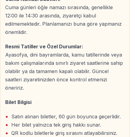
Cuma günleri öğle namazı sırasında, genellikle
Dijital Bilet Teslimatı – Hızlı ve Kolay
12:00 ile 14:30 arasında, ziyaretçi kabul
edilmemektedir. Planlamanızı buna göre yapmanız
QR Kod ile Giriş
önemlidir.
Online satın alma işlemi tamamlandıktan sonra biletiniz:
Resmi Tatiller ve Özel Durumlar:
E-posta
yoluyla
Ayasofya, dini bayramlarda, kamu tatillerinde veya
WhatsApp
üzerinden
bakım çalışmalarında sınırlı ziyaret saatlerine sahip
olabilir ya da tamamen kapalı olabilir. Güncel
QR kodlu olarak tarafınıza gönderilir. Çıktı almanıza
saatleri ziyaretinizden önce kontrol etmenizi
gerek yoktur; girişte QR kodu göstermeniz yeterlidir.
öneririz.
Bilet Bilgisi
Neden Vigo Tours Ayasofya Bileti?
Satın alınan biletler, 60 gün boyunca geçerlidir.
Güvenli, Pratik ve Ziyaretçi Odaklı Hizmet
Her bilet yalnızca tek giriş hakkı sunar.
Vigo Tours, Ayasofya ziyaretinizi daha konforlu hale
QR kodlu biletlerle giriş sırasını atlayabilirsiniz.