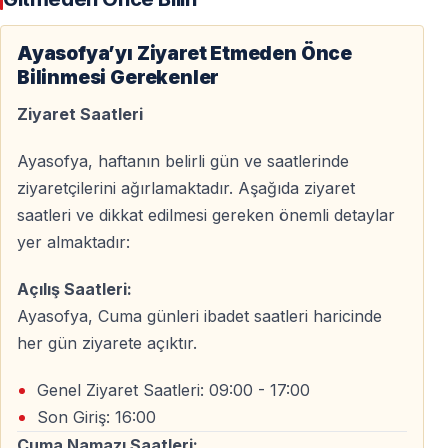
Ayasofya’yı Kendi Temponuzda Keşfedin
Ayasofya’yı Ziyaret Etmeden Önce
Bilinmesi Gerekenler
Biletinize
sesli rehber hizmeti dahildir
. Sesli rehber
sayesinde Ayasofya’nın binlerce yıllık geçmişini, mimari
Ziyaret Saatleri
detaylarını ve kültürel önemini kendi hızınızda
dinleyerek keşfedebilirsiniz.
Ayasofya, haftanın belirli gün ve saatlerinde
ziyaretçilerini ağırlamaktadır. Aşağıda ziyaret
Sesli Rehber İçeriği
saatleri ve dikkat edilmesi gereken önemli detaylar
yer almaktadır:
Bizans dönemine ait tarihsel bilgiler
Osmanlı dönemindeki dönüşümler
Açılış Saatleri:
Kubbe, mozaikler ve mimari detaylar
Ayasofya, Cuma günleri ibadet saatleri haricinde
Ayasofya’nın dini ve kültürel önemi
her gün ziyarete açıktır.
Sesli rehber
Türkçe ve İngilizce
başta olmak üzere
Genel Ziyaret Saatleri: 09:00 - 17:00
birden fazla dil seçeneği sunar.
Son Giriş: 16:00
Cuma Namazı Saatleri: