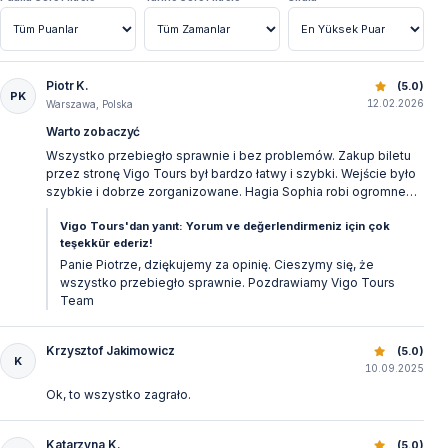
Piotr K.
Ayasofya Giriş Bileti | QR Kodlu Online Bilet & Sesli Rehber
(5.0)
PK
12.02.2026
Warszawa, Polska
Warto zobaczyć
Wszystko przebiegło sprawnie i bez problemów. Zakup biletu
przez stronę Vigo Tours był bardzo łatwy i szybki. Wejście było
szybkie i dobrze zorganizowane. Hagia Sophia robi ogromne
wrażenie. Polecam.
Vigo Tours'dan yanıt: Yorum ve değerlendirmeniz için çok
teşekkür ederiz!
Panie Piotrze, dziękujemy za opinię. Cieszymy się, że
wszystko przebiegło sprawnie. Pozdrawiamy Vigo Tours
Team
Krzysztof Jakimowicz
Ayasofya Giriş Bileti | QR Kodlu Online Bilet & Sesli Rehber
(5.0)
K
10.09.2025
Ok, to wszystko zagrało.
Katarzyna K.
Ayasofya Giriş Bileti | QR Kodlu Online Bilet & Sesli Rehber
(5.0)