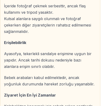
Cuma günleri öğle saatlerinde
, ibadet nedeniyle turist
İçeride fotoğraf çekmek serbesttir, ancak flaş
girişine kapalı olabilir
kullanımı ve tripod yasaktır.
Güvenlik kontrolleri tüm ziyaretçiler için zorunludur
Kutsal alanlara saygılı olunmalı ve fotoğraf
çekerken diğer ziyaretçilerin rahatsız edilmemesi
Ziyaret öncesinde güncel kuralları dikkate almanız
sağlanmalıdır.
önerilir.
Erişilebilirlik
Sıkça Sorulan Sorular
Ayasofya, tekerlekli sandalye erişimine uygun bir
yapıdır. Ancak tarihi dokusu nedeniyle bazı
Ayasofya giriş bileti ne kadar süre geçerlidir?
alanlara erişim sınırlı olabilir.
Biletiniz, satın alma tarihinden itibaren
60 gün boyunca
geçerlidir
.
Bebek arabaları kabul edilmektedir, ancak
yoğunluk durumunda hareket zorluğu yaşanabilir.
Ayasofya bileti tek girişlik midir?
Ziyaret İçin En İyi Zamanlar
Evet. Her bilet
tek giriş hakkı
sunar.