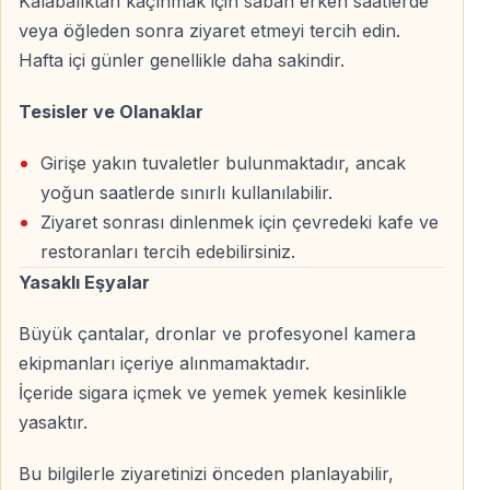
Kalabalıktan kaçınmak için sabah erken saatlerde
Sesli rehber hangi dillerde mevcuttur?
veya öğleden sonra ziyaret etmeyi tercih edin.
Hafta içi günler genellikle daha sakindir.
Sesli rehber
Türkçe ve İngilizce
dahil olmak üzere
birden fazla dil seçeneğine sahiptir.
Tesisler ve Olanaklar
Biletimi nasıl teslim alırım?
Girişe yakın tuvaletler bulunmaktadır, ancak
Online satın alma sonrası biletiniz
QR kod olarak e-
yoğun saatlerde sınırlı kullanılabilir.
posta ve WhatsApp
üzerinden gönderilir.
Ziyaret sonrası dinlenmek için çevredeki kafe ve
restoranları tercih edebilirsiniz.
QR kodlu bilet ile kuyrukta bekler miyim?
Yasaklı Eşyalar
Online bilet sayesinde giriş süreci daha hızlıdır ve
uzun
Büyük çantalar, dronlar ve profesyonel kamera
kuyruklarda bekleme süresi azalır
.
ekipmanları içeriye alınmamaktadır.
İçeride sigara içmek ve yemek yemek kesinlikle
Ayasofya Giriş Bileti – QR Kodlu Online Ayasofya
yasaktır.
Biletleri
Vigo Tours ile Ayasofya’yı kolay, hızlı ve bilgilendirici bir
Bu bilgilerle ziyaretinizi önceden planlayabilir,
şekilde keşfedin.