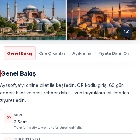
1
/
9
Genel Bakış
Öne Çıkanlar
Açıklama
Fiyata Dahil Olanlar
Genel Bakış
Ayasofya’yı online bilet ile keşfedin. QR kodlu giriş, 60 gün
geçerli bilet ve sesli rehber dahil. Uzun kuyruklara takılmadan
ziyaret edin.
SÜRE
2 Saat
Transferli aktivitelere transfer süresi dahildir.
TUR ÇIKIŞ YERI