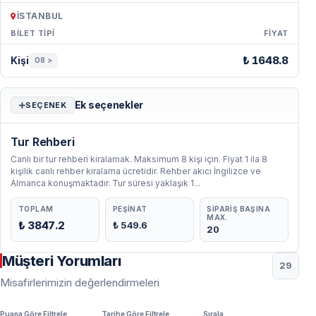
İSTANBUL
BILET TIPI
FIYAT
Periyot & Fiyat — İstanbul
₺ 1648.8
Kişi
08 >
Ek seçenekler
SEÇENEK
Tur Rehberi
Canlı bir tur rehberi kiralamak. Maksimum 8 kişi için. Fiyat 1 ila 8
kişilik canlı rehber kiralama ücretidir. Rehber akıcı İngilizce ve
Almanca konuşmaktadır. Tur süresi yaklaşık 1...
TOPLAM
PEŞINAT
SIPARIŞ BAŞINA
MAX.
₺ 3847.2
₺ 549.6
20
Müşteri Yorumları
29
Misafirlerimizin değerlendirmeleri
Puana Göre Filtrele
Tarihe Göre Filtrele
Sırala