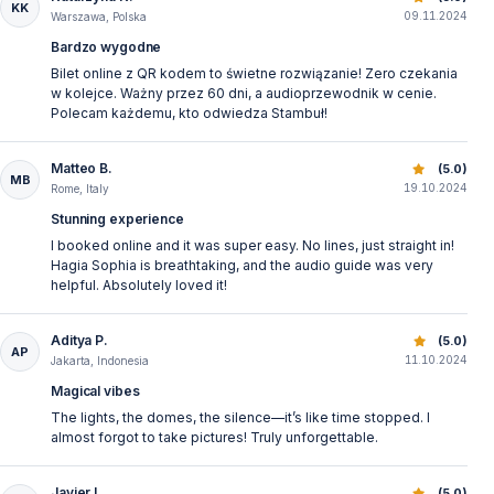
KK
09.11.2024
Warszawa, Polska
Bardzo wygodne
Bilet online z QR kodem to świetne rozwiązanie! Zero czekania
w kolejce. Ważny przez 60 dni, a audioprzewodnik w cenie.
Polecam każdemu, kto odwiedza Stambuł!
Matteo B.
Ayasofya Giriş Bileti | QR Kodlu Online Bilet & Sesli Rehber
(5.0)
MB
19.10.2024
Rome, Italy
Stunning experience
I booked online and it was super easy. No lines, just straight in!
Hagia Sophia is breathtaking, and the audio guide was very
helpful. Absolutely loved it!
Aditya P.
Ayasofya Giriş Bileti | QR Kodlu Online Bilet & Sesli Rehber
(5.0)
AP
11.10.2024
Jakarta, Indonesia
Magical vibes
The lights, the domes, the silence—it’s like time stopped. I
almost forgot to take pictures! Truly unforgettable.
Javier L.
(5.0)