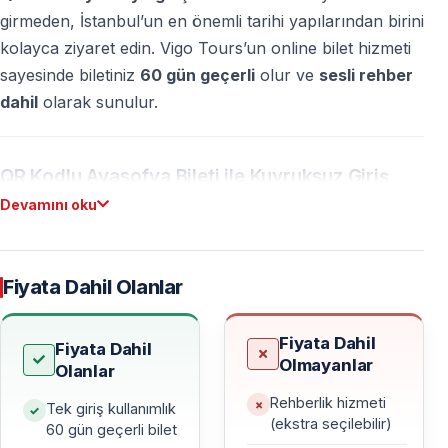
girmeden, İstanbul’un en önemli tarihi yapılarından birini
kolayca ziyaret edin. Vigo Tours’un online bilet hizmeti
sayesinde biletiniz
60 gün geçerli
olur ve
sesli rehber
dahil
olarak sunulur.
QR Kodlu Ayasofya Bileti ile Kuyruksuz Giriş
Devamını oku
Ayasofya, her yıl milyonlarca yerli ve yabancı
ziyaretçiyi ağırlayan, İstanbul’un simge yapılarından
biridir. Yoğun dönemlerde oluşan uzun giriş kuyrukları,
Fiyata Dahil Olanlar
ziyaret süresini ciddi şekilde kısaltabilmektedir.
Vigo Tours’un sunduğu
online Ayasofya giriş bileti
,
Fiyata Dahil
Fiyata Dahil
Olmayanlar
girişte zaman kaybetmeden QR kod ile hızlı ve pratik bir
Olanlar
şekilde içeriye girmenizi sağlar.
Rehberlik hizmeti
Tek giriş kullanımlık
(ekstra seçilebilir)
60 gün geçerli bilet