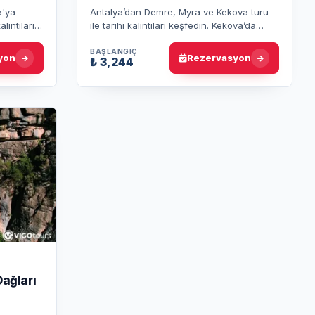
a'ya
Antalya’dan Demre, Myra ve Kekova turu
lıntıları
ile tarihi kalıntıları keşfedin. Kekova’da
yaret edin
tekne turu yapın, Myra Antik Kenti’ni ve
Noel Baba Kilisesi’ni ziya…
BAŞLANGIÇ
yon
Rezervasyon
₺ 3,244
Dağları