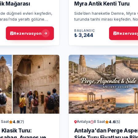
şik Mağarası
Myra Antik Kenti Turu
e düğmeli evleri keşfedin,
Side’den hareketle Demre, Myra
rası’nda yeraltı gölüne
turunda tarihi mirası keşfedin. N
luk yaparak Toros
Kilisesi, Likya mezarları ve Keko
elliklerini deneyimley…
turu ile unutulmaz an…
BAŞLANGIÇ
Rezervasyon
Rezervas
₺ 3,244
 Saat
Antalya
8 Saat
4.9
(7)
4.6
(5)
Klasik Turu:
Antalya'dan Perge Asp
asabag, Avanos ve
Side Turu Fiyatları ve Bilg