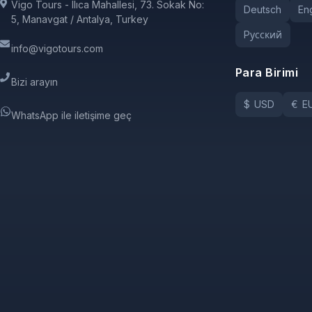
Vigo Tours - Ilıca Mahallesi, 73. Sokak No:
Deutsch
Eng
5, Manavgat / Antalya, Turkey
Pусский
info@vigotours.com
Para Birimi
Bizi arayın
$
USD
€
E
WhatsApp ile iletişime geç