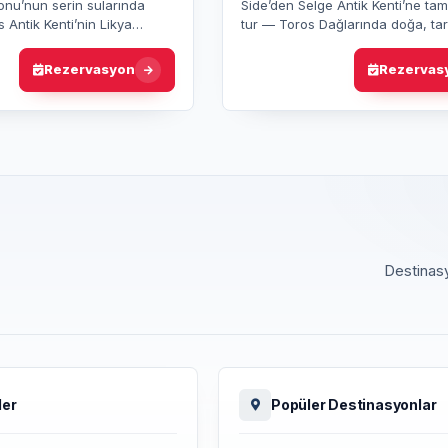
onu’nun serin sularında
Side’den Selge Antik Kenti’ne ta
 Antik Kenti’nin Likya
tur — Toros Dağlarında doğa, tari
din — Yakapark’ta doğa
ve yerel yaşamı bir arada keşfed
meğiyle dinlenin. Ölüde…
unutulmaz bir gün yaşayın.
Rezervasyon
Rezervas
Destinasy
ler
Popüler Destinasyonlar