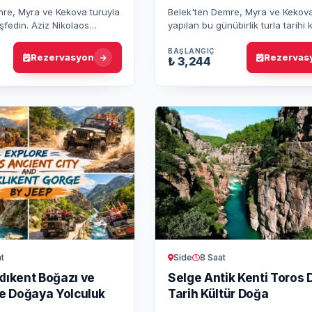
re, Myra ve Kekova turuyla
Belek'ten Demre, Myra ve Kekov
eşfedin. Aziz Nikolaos
yapılan bu günübirlik turla tarihi ka
Antik Kenti ve Kekova Batık
keşfedin, Noel Baba Kilisesi'ni zi
ek tarihe tan…
ve Kekova'da batık şeh…
BAŞLANGIÇ
Rezervasyon
Rezervas
₺ 3,244
t
Side
8 Saat
lıkent Boğazı ve
Selge Antik Kenti Toros 
le Doğaya Yolculuk
Tarih Kültür Doğa