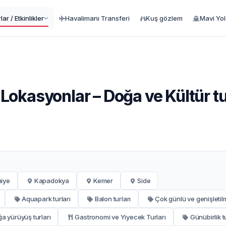
ar / Etkinlikler
Havalimanı Transferi
Kuş gözlem
Mavi Yo
 Lokasyonlar – Doğa ve Kültür tu
hiye
Kapadokya
Kemer
Side
Aquapark turları
Balon turları
Çok günlü ve genişletilm
a yürüyüş turları
Gastronomi ve Yiyecek Turları
Günübirlik t