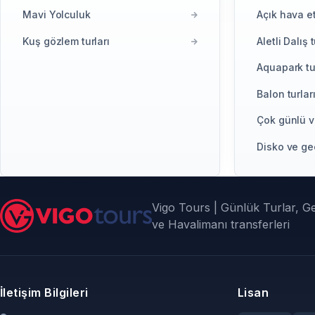
Mavi Yolculuk
Açık hava et
Kuş gözlem turları
Aletli Dalış t
Aquapark tur
Balon turlar
Çok günlü ve
Disko ve gec
Vigo Tours | Günlük Turlar, Gez
ve Havalimanı transferleri
İletişim Bilgileri
Lisan