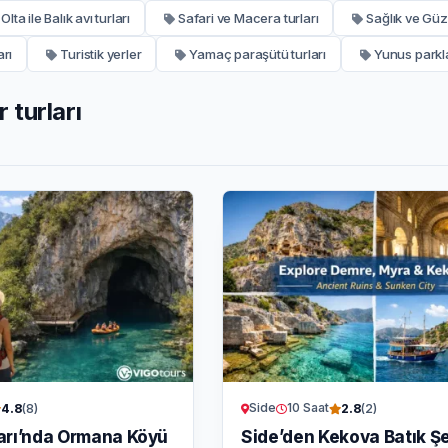
Olta ile Balık avı turları
Safari ve Macera turları
Sağlık ve Güze
arı
Turistik yerler
Yamaç paraşütü turları
Yunus parkla
 turları
Side
10 Saat
4.8
(8)
2.8
(2)
arı’nda Ormana Köyü
Side’den Kekova Batık Şe