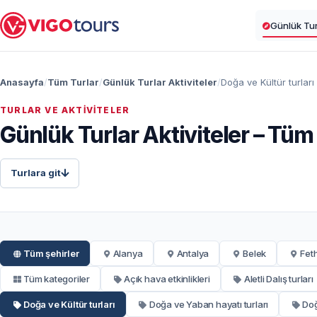
Günlük Turl
Anasayfa
Tüm Turlar
Günlük Turlar Aktiviteler
Doğa ve Kültür turları
TURLAR VE AKTIVITELER
Günlük Turlar Aktiviteler – Tüm
Turlara git
Tüm şehirler
Alanya
Antalya
Belek
Fet
Tüm kategoriler
Açık hava etkinlikleri
Aletli Dalış turları
Doğa ve Kültür turları
Doğa ve Yaban hayatı turları
Doğ