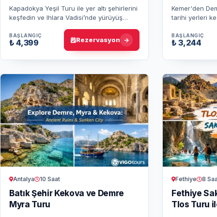
Kapadokya Yeşil Turu ile yer altı şehirlerini
Kemer'den Dem
keşfedin ve Ihlara Vadisi’nde yürüyüş
tarihi yerleri k
yaparak bölgenin eşsiz doğasını ve tarihini
Kilisesi, Myra 
keşfedin. Unutulmaz b…
Şehri’ni gezer
BAŞLANGIÇ
BAŞLANGIÇ
Rezervasyon
₺ 4,399
₺ 3,244
Antalya
10 Saat
Fethiye
8 Saa
Batık Şehir Kekova ve Demre
Fethiye Sak
Myra Turu
Tlos Turu i