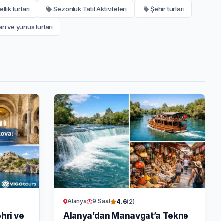
llik turları
Sezonluk Tatil Aktiviteleri
Şehir turları
rı ve yunus turları
Alanya
9 Saat
4.6
(2)
hri ve
Alanya’dan Manavgat’a Tekne