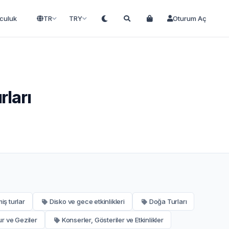
lculuk
TR
TRY
Oturum Aç
rları
iş turlar
Disko ve gece etkinlikleri
Doğa Turları
ur ve Geziler
Konserler, Gösteriler ve Etkinlikler