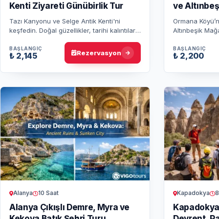
Kenti Ziyareti Günübirlik Tur
ve Altınbe
Tazı Kanyonu ve Selge Antik Kenti'ni
Ormana Köyü’nd
keşfedin. Doğal güzellikler, tarihi kalıntılar
Altınbeşik Mağa
ve etkileyici manzaralarla dolu bir
tekneyle yolcu
günübirlik tur sizi bekliyor.
Dağları’nın güz
BAŞLANGIÇ
BAŞLANGIÇ
Rezervasyon
₺ 2,145
₺ 2,200
Alanya
10 Saat
Kapadokya
8
Alanya Çıkışlı Demre, Myra ve
Kapadokya 
Kekova Batık Şehri Turu
Devrent, P