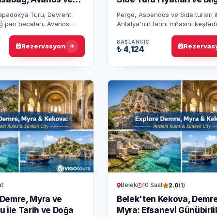
apadokya Turu; Devrent
Perge, Aspendos ve Side turları i
ğ peri bacaları, Avanos
Antalya'nın tarihi mirasını keşfedi
Zelve Açık Hava Müzesi,
Yüzyıllar öncesine dayanan bu
arası ve Uçhisar Kalesi…
yapıları gezerek unutulmaz bir 
BAŞLANGIÇ
Rezervasyon
Rezervas
₺ 4,124
at
Belek
10 Saat
2.0
(1)
Demre, Myra ve
Belek'ten Kekova, Demre
 ile Tarih ve Doğa
Myra: Efsanevi Günübirli