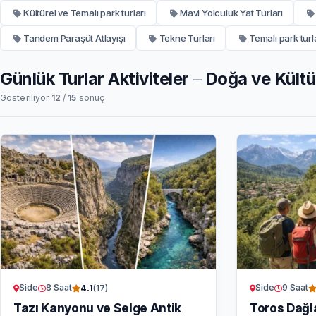
Kültürel ve Temalı park turları
Mavi Yolculuk Yat Turları
Tandem Paraşüt Atlayışı
Tekne Turları
Temalı park turl
Günlük Turlar Aktiviteler
–
Doğa ve Kültür
Gösteriliyor
12
/
15
sonuç
Side
8 Saat
Side
9 Saat
4.1
(17)
Tazı Kanyonu ve Selge Antik
Toros Dağl