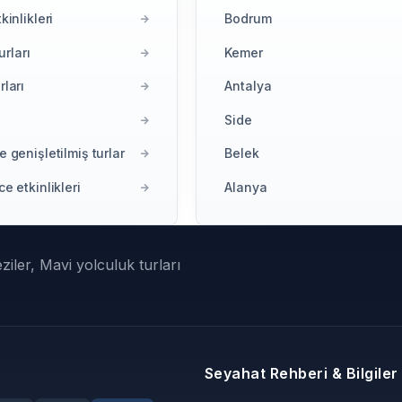
kinlikleri
Bodrum
urları
Kemer
ları
Antalya
ı
Side
 genişletilmiş turlar
Belek
e etkinlikleri
Alanya
iler, Mavi yolculuk turları
Seyahat Rehberi & Bilgiler