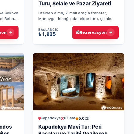
Turu, Şelale ve Pazar Ziyareti
 ve Kekova
Otelden alma, klimalı araçla transfer,
oel Baba
Manavgat Irmağı’nda tekne turu, şelale
va’da tekne
ziyareti, öğle yemeği, soft içecekler ve
yaklaşık 2 saat halk pazarı ge…
BAŞLANGIÇ
yon
Rezervasyon
₺ 1,925
Kapadokya
8 Saat
5.0
(2)
endos
Kapadokya Mavi Tur: Peri
iler
Bacaları ve Tarihi Gezilecek