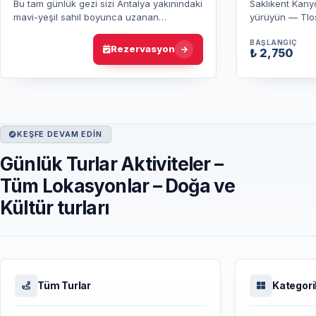
Bu tam günlük gezi sizi Antalya yakınındaki
Saklıkent Kany
mavi-yeşil sahil boyunca uzanan
yürüyün — Tlos
benzersiz Likya kaya mezarlarına
mirasını keşfe
taşıyacak. Noel Baba kilisesinde mola ve…
içinde öğle ye
BAŞLANGIÇ
Rezervasyon
₺ 2,750
KEŞFE DEVAM EDIN
Günlük Turlar Aktiviteler –
Tüm Lokasyonlar – Doğa ve
Kültür turları
Tüm Turlar
Kategori