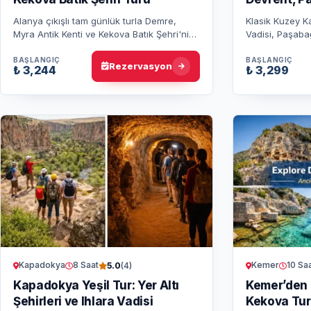
Uçhisar
Alanya çıkışlı tam günlük turla Demre,
Klasik Kuzey K
Myra Antik Kenti ve Kekova Batık Şehri'ni
Vadisi, Paşaba
keşfedin. Noel Baba Kilisesi ve tekne turu
çömlekçiliği, 
ile Akdeniz’in tadını çık…
Esentepe manz
BAŞLANGIÇ
BAŞLANGIÇ
Rezervasyon
₺ 3,244
₺ 3,299
Kapadokya
8 Saat
Kemer
10 Sa
5.0
(4)
Kapadokya Yeşil Tur: Yer Altı
Kemer’den 
Şehirleri ve Ihlara Vadisi
Kekova Turu