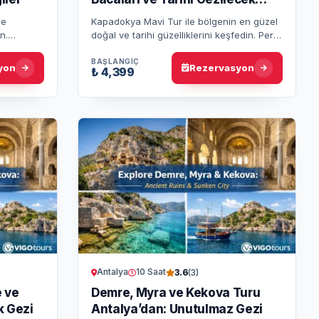
Yerler
le
Kapadokya Mavi Tur ile bölgenin en güzel
n.
doğal ve tarihi güzelliklerini keşfedin. Peri
 muazzam
Bacaları, yeraltı şehirleri ve büyüleyici
deneyi…
manzaralarla dolu bi…
BAŞLANGIÇ
yon
Rezervasyon
₺ 4,399
Antalya
10 Saat
3.6
(3)
 ve
Demre, Myra ve Kekova Turu
k Gezi
Antalya’dan: Unutulmaz Gezi