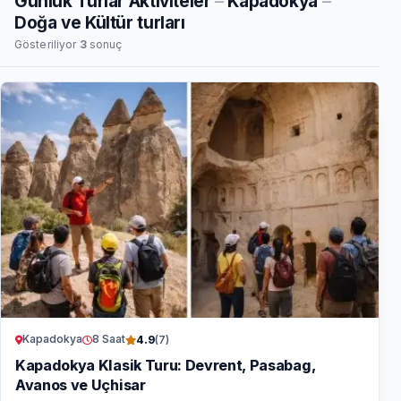
Günlük Turlar Aktiviteler
–
Kapadokya
–
Doğa ve Kültür turları
Gösteriliyor
3
sonuç
Kapadokya
8 Saat
4.9
(7)
Kapadokya Klasik Turu: Devrent, Pasabag,
Avanos ve Uçhisar