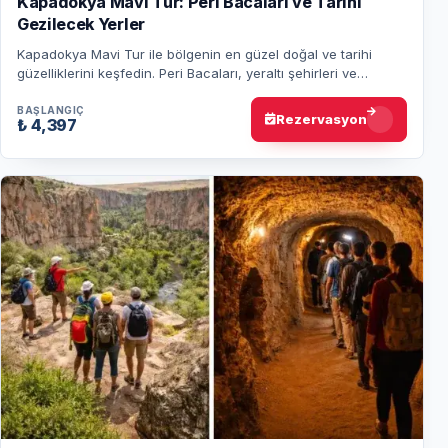
Kapadokya Mavi Tur: Peri Bacaları ve Tarihi
Gezilecek Yerler
Kapadokya Mavi Tur ile bölgenin en güzel doğal ve tarihi
güzelliklerini keşfedin. Peri Bacaları, yeraltı şehirleri ve
büyüleyici manzaralarla dolu bi…
BAŞLANGIÇ
Rezervasyon
₺ 4,397