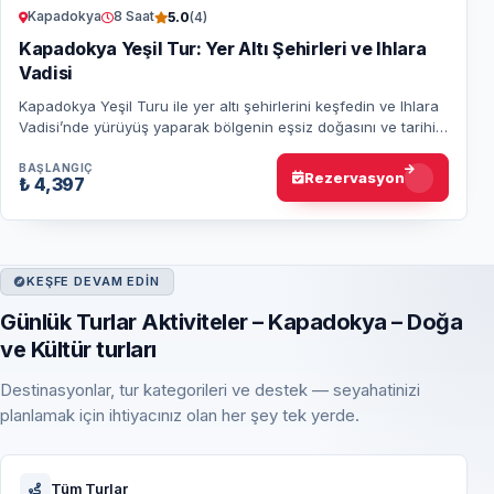
Kapadokya
8 Saat
5.0
(4)
Kapadokya Yeşil Tur: Yer Altı Şehirleri ve Ihlara
Vadisi
Kapadokya Yeşil Turu ile yer altı şehirlerini keşfedin ve Ihlara
Vadisi’nde yürüyüş yaparak bölgenin eşsiz doğasını ve tarihini
keşfedin. Unutulmaz b…
BAŞLANGIÇ
Rezervasyon
₺ 4,397
KEŞFE DEVAM EDIN
Günlük Turlar Aktiviteler – Kapadokya – Doğa
ve Kültür turları
Destinasyonlar, tur kategorileri ve destek — seyahatinizi
planlamak için ihtiyacınız olan her şey tek yerde.
Tüm Turlar