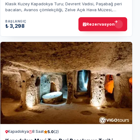
Klasik Kuzey Kapadokya Turu; Devrent Vadisi, Paşabağ peri
bacaları, Avanos çömlekçiliği, Zelve Açık Hava Müzesi,
Esentepe manzarası ve Uçhisar Kalesi…
BAŞLANGIÇ
Rezervasyon
₺ 3,298
Kapadokya
8 Saat
5.0
(2)