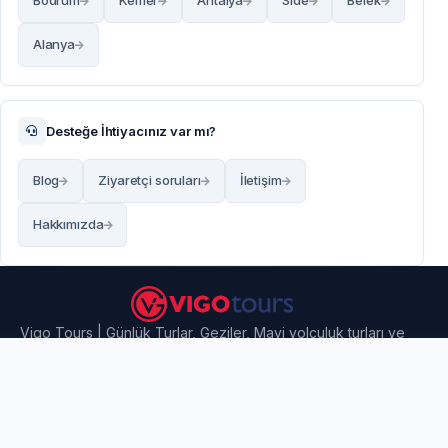
Bodrum
Kemer
Antalya
Side
Belek
Alanya
Desteğe İhtiyacınız var mı?
Blog
Ziyaretçi soruları
İletişim
Hakkımızda
Vigo Tours | Günlük Turlar, Geziler, Mavi yolculuk turları ve
Havalimanı transferleri