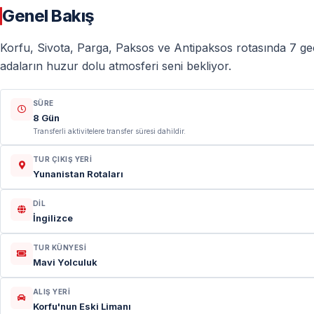
Genel Bakış
Korfu, Sivota, Parga, Paksos ve Antipaksos rotasında 7 gec
adaların huzur dolu atmosferi seni bekliyor.
SÜRE
8 Gün
Transferli aktivitelere transfer süresi dahildir.
TUR ÇIKIŞ YERI
Yunanistan Rotaları
DIL
İngilizce
TUR KÜNYESI
Mavi Yolculuk
ALIŞ YERI
Korfu'nun Eski Limanı