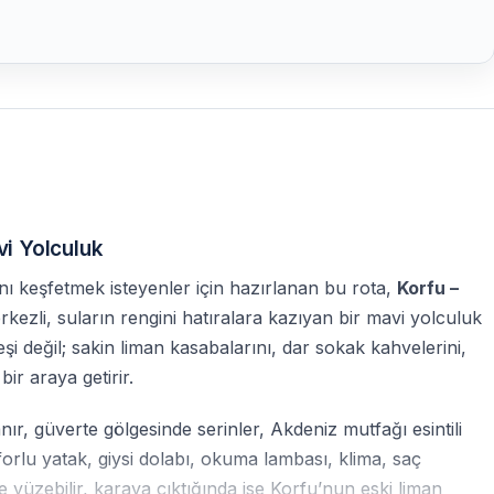
vi Yolculuk
ını keşfetmek isteyenler için hazırlanan bu rota,
Korfu –
kezli, suların rengini hatıralara kazıyan bir mavi yolculuk
 değil; sakin liman kasabalarını, dar sokak kahvelerini,
bir araya getirir.
, güverte gölgesinde serinler, Akdeniz mutfağı esintili
forlu yatak, giysi dolabı, okuma lambası, klima, saç
yüzebilir, karaya çıktığında ise Korfu’nun eski liman