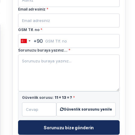
Email adresiniz
*
GSM Tlf. no
*
+90
Turkey
+90
Sorunuzu buraya yazınız...
*
Güvenlik sorusu:
11
+
13
= ?
*
Güvenlik sorusunu yenile
Sorunuzu bize gönderin