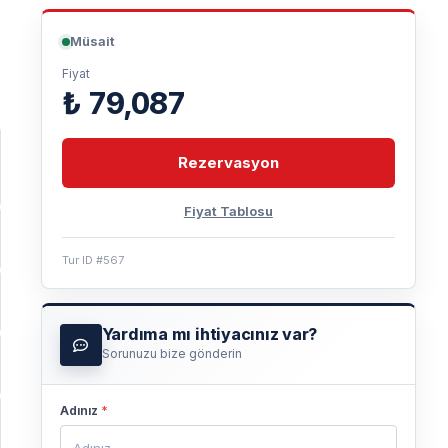
Müsait
Fiyat
₺ 79,087
Rezervasyon
Fiyat Tablosu
Tur ID #567
Yardıma mı ihtiyacınız var?
Sorunuzu bize gönderin
Adınız
*