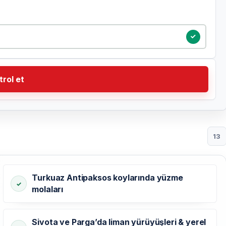
trol et
13
Turkuaz Antipaksos koylarında yüzme
molaları
Sivota ve Parga’da liman yürüyüşleri & yerel