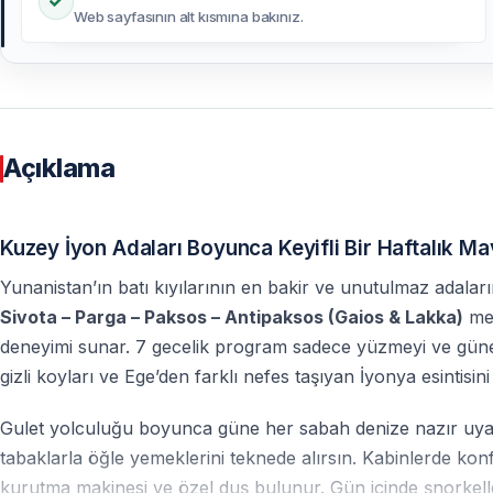
Web sayfasının alt kısmına bakınız.
Açıklama
Kuzey İyon Adaları Boyunca Keyifli Bir Haftalık Ma
Yunanistan’ın batı kıyılarının en bakir ve unutulmaz adalar
Sivota – Parga – Paksos – Antipaksos (Gaios & Lakka)
mer
deneyimi sunar. 7 gecelik program sadece yüzmeyi ve güneşi
gizli koyları ve Ege’den farklı nefes taşıyan İyonya esintisini 
Gulet yolculuğu boyunca güne her sabah denize nazır uyanır
tabaklarla öğle yemeklerini teknede alırsın. Kabinlerde kon
kurutma makinesi ve özel duş bulunur. Gün içinde şnorkelle 