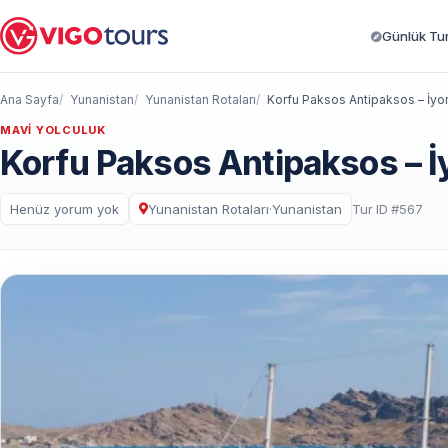
Günlük Turl
Ana Sayfa
Yunanistan
Yunanistan Rotaları
Korfu Paksos Antipaksos – İyon
MAVI YOLCULUK
Korfu Paksos Antipaksos – İ
Henüz yorum yok
Yunanistan Rotaları
·
Yunanistan
Tur ID #567