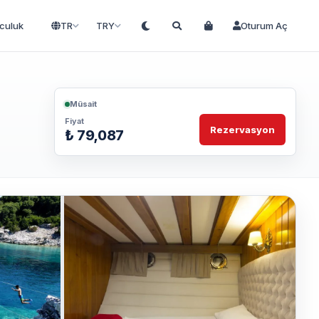
lculuk
TR
TRY
Oturum Aç
Müsait
Fiyat
Rezervasyon
₺ 79,087