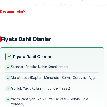
sokaklarını dolaşabilir, Gaios’ta sahil boyunca yürürken balı
Devamını oku
Sivota koylarında sakin demirlemeler, Antipaksos’ta cam gi
akşamüstü kahvesi… Rotanın her durağı başka bir renk, başka 
arkadaş grubunla katıl — sıcak atmosferi, düşük yolcu kapas
kalabalıktan uzak doğru bir yelken deneyimi sağlar.
Fiyata Dahil Olanlar
Sezonlara göre fiyat değişiklik gösterebildiğinden erken r
sabitlenir, fiyat artışlarından etkilenmez. Rota hava koşull
Fiyata Dahil Olanlar
ve keyifli güzergâha göre optimize edilir. Kısacası bu yolc
dönüşür.
Standart Ensuite Kabin Konaklaması
Mürettebat (Kaptan, Mühendis, Servis Görevlisi, Aşçı)
Günlük Yakıt Kullanımı (günde 4 saat)
Yarım Pansiyon (Açık Büfe Kahvaltı – Servis Öğle
Yemeği)