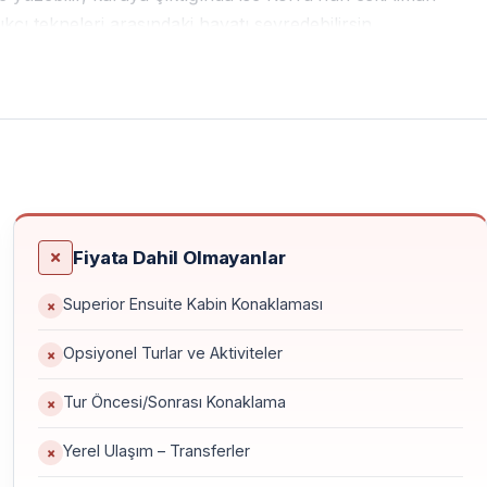
kçı tekneleri arasındaki hayatı seyredebilirsin.
bi berrak sular, Paksos’un Lakka ve Gaios limanlarında
bir tat bırakır. İster tek başına, ister çift olarak ya da
itesi ve belirlenmiş günlük yüzme durakları ile tur,
ezervasyon avantaj sağlar. 40% depozito sonrası kalan tutar
arına bağlı değişebilir ancak program her koşulda en güvenli
Fiyata Dahil Olmayanlar
uluk, adım attığın her limanda başka bir Akdeniz masalına
Superior Ensuite Kabin Konaklaması
Opsiyonel Turlar ve Aktiviteler
Tur Öncesi/Sonrası Konaklama
Yerel Ulaşım – Transferler