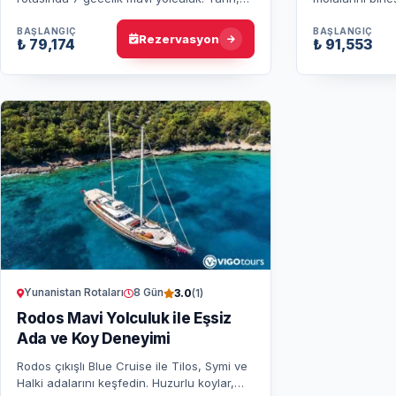
atmosferinde Y
koylar, yüzme molaları ve salaş adaların
kabinler ve keyi
huzur dolu atmosferi se…
BAŞLANGIÇ
BAŞLANGIÇ
Rezervasyon
₺ 79,174
₺ 91,553
Yunanistan Rotaları
8 Gün
3.0
(1)
Rodos Mavi Yolculuk ile Eşsiz
Ada ve Koy Deneyimi
Rodos çıkışlı Blue Cruise ile Tilos, Symi ve
Halki adalarını keşfedin. Huzurlu koylar,