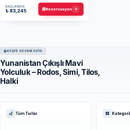
berrak deniz ve eşsiz ada atmosferiyle
unutulmaz bir tatil siz…
BAŞLANGIÇ
Rezervasyon
₺ 83,245
KEŞFE DEVAM EDIN
Yunanistan Çıkışlı Mavi
Yolculuk – Rodos, Simi, Tilos,
Halki
Tüm Turlar
Kategori