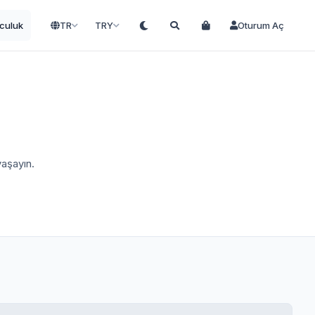
lculuk
TR
TRY
Oturum Aç
yaşayın.