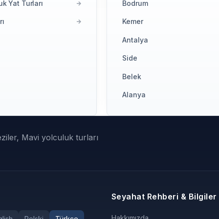
k Yat Turları
Bodrum
rı
Kemer
Antalya
Side
Belek
Alanya
iler, Mavi yolculuk turları
Seyahat Rehberi & Bilgiler
Hakkımızda
lish
Polski
Türkçe