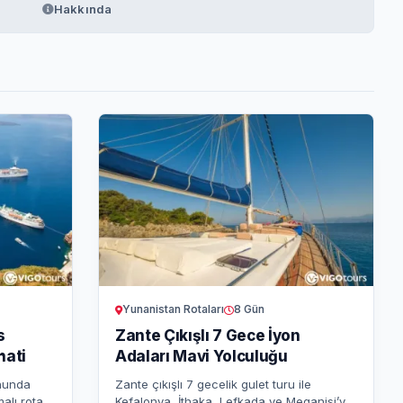
Hakkında
Yunanistan Rotaları
8 Gün
s
Zante Çıkışlı 7 Gece İyon
hati
Adaları Mavi Yolculuğu
uhunda
Zante çıkışlı 7 gecelik gulet turu ile
alı rota,
Kefalonya, İthaka, Lefkada ve Meganisi’yi