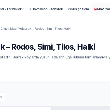
ar / Etkinlikler
Havalimanı Transferi
Kuş gözlem
Mavi Yo
Çıkışlı Mavi Yolculuk – Rodos, Simi, Tilos, Halki
 – Rodos, Simi, Tilos, Halki
 keşfedin. Berrak koylarda yüzün, adaların Ege ruhunu tam anlamıyla 
rı