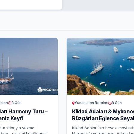
aları
8 Gün
Yunanistan Rotaları
8 Gün
arı Harmony Turu –
Kiklad Adaları & Mykono
eniz Keyfi
Rüzgârları Eğlence Seya
 duraklarıyla yüzme
Kiklad Adaları’nın beyaz-mavi r
eştiren, samimi küçük gemi
Mykonos’a yelken açın. Ada atlam