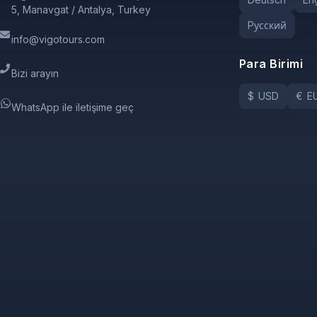
5, Manavgat / Antalya, Turkey
Pусский
info@vigotours.com
Para Birimi
Bizi arayın
$
USD
€
E
WhatsApp ile iletişime geç