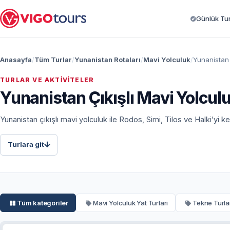
Günlük Turl
Anasayfa
Tüm Turlar
Yunanistan Rotaları
Mavi Yolculuk
Yunanistan 
TURLAR VE AKTIVITELER
Yunanistan Çıkışlı Mavi Yolculuk
Yunanistan çıkışlı mavi yolculuk ile Rodos, Simi, Tilos ve Halki’yi
Turlara git
Tüm kategoriler
Mavi Yolculuk Yat Turları
Tekne Turla