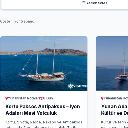
Seçenekler
Gösteriliyor
5
sonuç
Yunanistan Rot
Yunanistan Rotaları
8 Gün
Yunan Adal
Korfu Paksos Antipaksos – İyon
Kültür ve D
Adaları Mavi Yolculuk
Kültür ve tarih
Korfu, Sivota, Parga, Paksos ve Antipaksos
molalarını birl
rotasında 7 gecelik mavi yolculuk. Tarih,