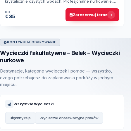
krystalicznie czystych wodach. Profesjonalne nurkowanie,
możliwość sznorklowania i relaksu na pokład…
OD
Zarezerwuj teraz
€ 35
KONTYNUUJ ODKRYWANIE
Wycieczki fakultatywne – Belek – Wycieczki
nurkowe
Destynacje, kategorie wycieczek i pomoc — wszystko,
czego potrzebujesz do zaplanowania podróży w jednym
miejscu.
Wszystkie Wycieczki
Błękitny rejs
Wycieczki obserwacyjne ptaków