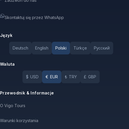
Zadzwoń do nas
Skontaktuj się przez WhatsApp
Język
Deutsch
English
Polski
Türkçe
Pусский
Waluta
$
USD
€
EUR
₺
TRY
£
GBP
Przewodnik & Informacje
O Vigo Tours
Warunki korzystania