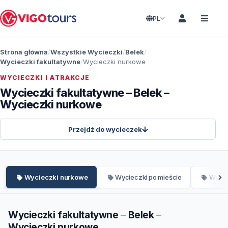
PL
Strona główna
Wszystkie Wycieczki
Belek
Wycieczki fakultatywne
Wycieczki nurkowe
WYCIECZKI I ATRAKCJE
Wycieczki fakultatywne – Belek –
Wycieczki nurkowe
Przejdź do wycieczek
Wycieczki nurkowe
Wycieczki po mieście
Wyciec
Wycieczki fakultatywne
–
Belek
–
Wycieczki nurkowe