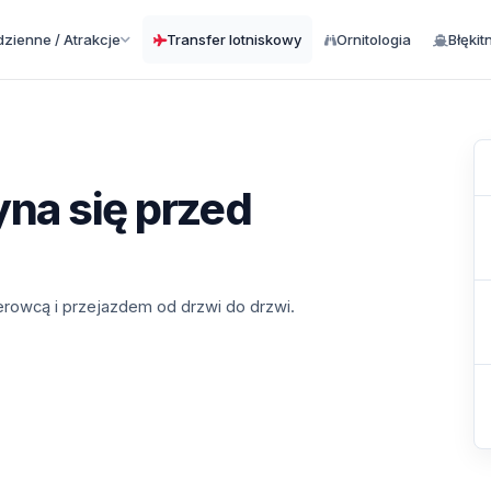
zienne / Atrakcje
Transfer lotniskowy
Ornitologia
Błękit
na się przed
ierowcą i przejazdem od drzwi do drzwi.