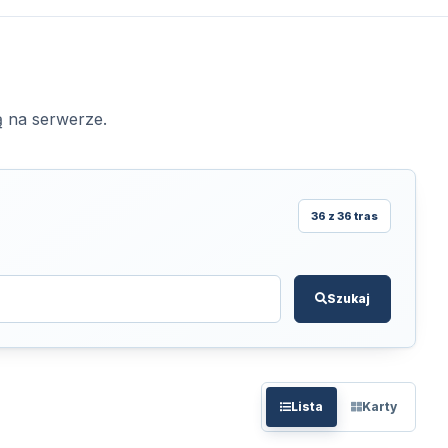
ą na serwerze.
36 z 36 tras
Szukaj
Lista
Karty