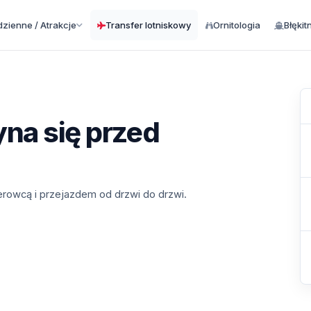
zienne / Atrakcje
Transfer lotniskowy
Ornitologia
Błękit
na się przed
ierowcą i przejazdem od drzwi do drzwi.