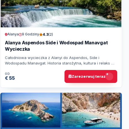
Alanya
9 Godziny
4.3
(2)
Alanya Aspendos Side i Wodospad Manavgat
Wycieczka
Całodniowa wycieczka z Alanyi do Aspendos, Side i
Wodospadu Manavgat. Historia starożytna, kultura i relaks w
otoczeniu natury.
OD
Zarezerwuj teraz
€ 55