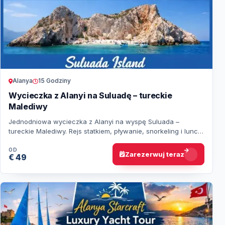
Alanya
15 Godziny
Wycieczka z Alanyi na Suluadę – tureckie
Malediwy
Jednodniowa wycieczka z Alanyi na wyspę Suluada –
tureckie Malediwy. Rejs statkiem, pływanie, snorkeling i lunch
na pokładzie.
OD
Zarezerwuj teraz
€ 49