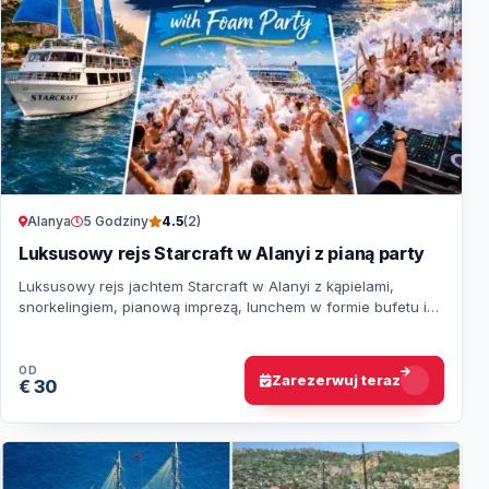
Alanya
5 Godziny
4.5
(2)
Luksusowy rejs Starcraft w Alanyi z pianą party
Luksusowy rejs jachtem Starcraft w Alanyi z kąpielami,
snorkelingiem, pianową imprezą, lunchem w formie bufetu i
transferem z hotelu.
OD
Zarezerwuj teraz
€ 30