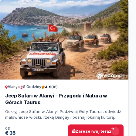
Alanya
8 Godziny
4.9
(16)
Jeep Safari w Alanyi - Przygoda i Natura w
Górach Taurus
Odkryj Jeep Safari w Alanyi! Podziwiaj Góry Taurus, odwiedź
malownicze wioski, rzekę Dimçay i poznaj lokalną kulturę
podczas tej niezapomnianej przyg…
OD
Zarezerwuj teraz
€ 35