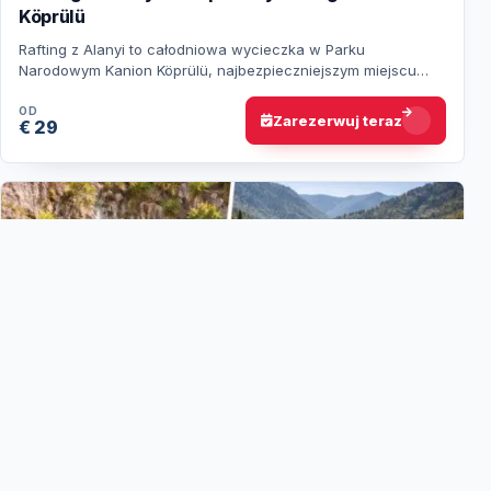
Köprülü
Rafting z Alanyi to całodniowa wycieczka w Parku
Narodowym Kanion Köprülü, najbezpieczniejszym miejscu
raftingowym w Turcji. Trasa jest łatwa i odpow…
OD
Zarezerwuj teraz
€ 29