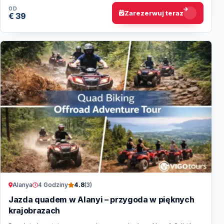
OD
Zarezerwuj teraz
€ 39
Alanya
4 Godziny
4.8
(3)
Jazda quadem w Alanyi – przygoda w pięknych
krajobrazach