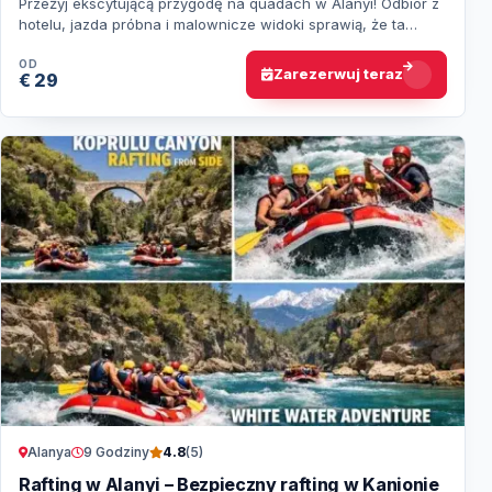
Przeżyj ekscytującą przygodę na quadach w Alanyi! Odbiór z
hotelu, jazda próbna i malownicze widoki sprawią, że ta
wycieczka na długo zostanie w pami…
OD
Zarezerwuj teraz
€ 29
Alanya
9 Godziny
4.8
(5)
Rafting w Alanyi – Bezpieczny rafting w Kanionie