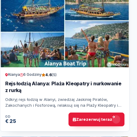
Alanya
6 Godziny
4.6
(5)
Rejs łodzią Alanya: Plaża Kleopatry i nurkowanie
z rurką
Odkryj rejs łodzią w Alanyi, zwiedzaj Jaskinię Piratów,
Zakochanych i Fosforową, relaksuj się na Plaży Kleopatry i
korzystaj z kąpieli w krystaliczny…
OD
Zarezerwuj teraz
€ 25