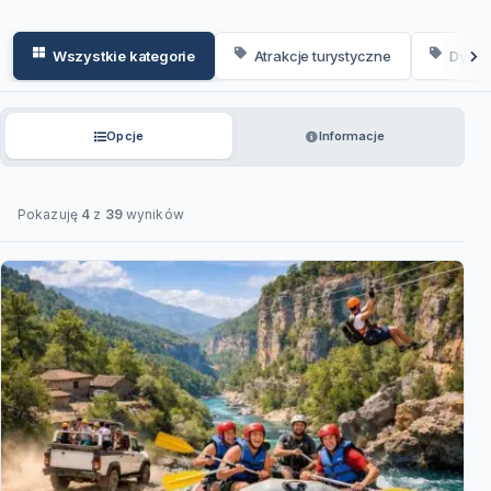
Wszystkie kategorie
Atrakcje turystyczne
Dyskot
Opcje
Informacje
Pokazuję
4
z
39
wyników