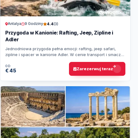
Antalya
9 Godziny
4.4
(3)
Przygoda w Kanionie: Rafting, Jeep, Zipline i
Adler
Jednodniowa przygoda pełna emocji: rafting, jeep safari,
zipline i spacer w kanionie Adler. W cenie transport i smaczny
obiad nad rzeką.
OD
Zarezerwuj teraz
€ 45