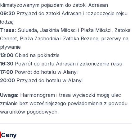
akwenów Turcji i spędzenie dnia z dala od
klimatyzowanym pojazdem do zatoki Adrasan
zatłoczonych kurortów.
09:30
Przyjazd do zatoki Adrasan i rozpoczęcie rejsu
łodzią
Trasa:
Suluada, Jaskinia Miłości i Plaża Miłości, Zatoka
Najczęściej zadawane pytania
Cennet, Plaża Zachodnia i Zatoka Rezene; przerwy na
pływanie
Czy wycieczka z Alanyi na Suluadę jest
13:00
Obiad na pokładzie
męcząca?
16:30
Powrót do portu Adrasan i zakończenie rejsu
Ze względu na wczesny wyjazd i dłuższą trasę może
17:00
Powrót do hotelu w Alanyi
być intensywna, jednak program jest spokojny, a
20:00
Przyjazd do hotelu w Alanyi
większość dnia spędza się na relaksie i pływaniu.
Uwaga:
Harmonogram i trasa wycieczki mogą ulec
Jak długo trwa rejs łodzią do Suluady?
zmianie bez wcześniejszego powiadomienia z powodu
warunków pogodowych.
Rejs z portu w Adrasan do Suluady trwa około 40
minut, w zależności od warunków na morzu.
Ceny