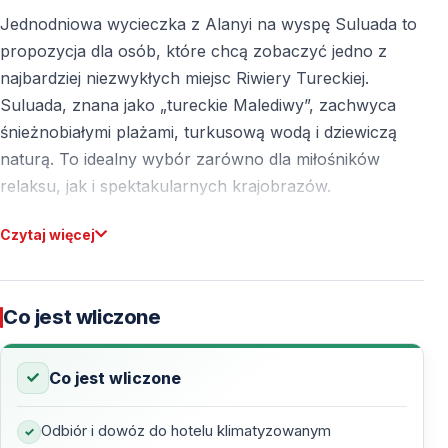
Jednodniowa wycieczka z Alanyi na wyspę Suluada to
propozycja dla osób, które chcą zobaczyć jedno z
najbardziej niezwykłych miejsc Riwiery Tureckiej.
Suluada, znana jako „tureckie Malediwy”, zachwyca
śnieżnobiałymi plażami, turkusową wodą i dziewiczą
naturą. To idealny wybór zarówno dla miłośników
relaksu, jak i spektakularnych krajobrazów.
Czytaj więcej
Czym jest Suluada i dlaczego nazywana jest
tureckimi Malediwami?
Suluada to niewielka, niezamieszkana wyspa położona
Co jest wliczone
w pobliżu Adrasan, około 2 km od lądu. Jej nazwa
pochodzi od słów „sulu” (wodnista) i „ada” (wyspa), co
Co jest wliczone
nawiązuje do naturalnych źródeł słodkiej wody
znajdujących się na wyspie. Krystalicznie czyste,
Odbiór i dowóz do hotelu klimatyzowanym
jasnoturkusowe morze oraz jasne, niemal białe plaże