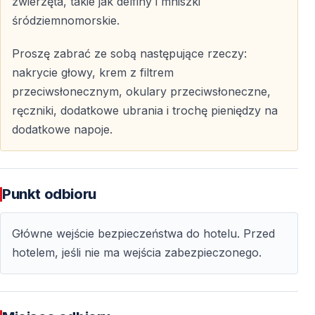
zwierzęta, takie jak delfiny i mniszki
Północna plaża Suluada
śródziemnomorskie.
Plaże po północnej stronie, bliżej lądu, są bardziej
osłonięte i zazwyczaj oferują spokojniejsze wody. To
Proszę zabrać ze sobą następujące rzeczy:
właśnie tutaj najczęściej zatrzymują się łodzie, a turyści
nakrycie głowy, krem z filtrem
chętnie wybierają to miejsce na pływanie i robienie
przeciwsłonecznym, okulary przeciwsłoneczne,
zdjęć.
ręczniki, dodatkowe ubrania i trochę pieniędzy na
dodatkowe napoje.
Krystalicznie czysta woda i wyjątkowe
zjawisko naturalne
Niezwykły kolor i przejrzystość wody wokół Suluady
Punkt odbioru
przypisywane są obecności otwornic –
mikroskopijnych organizmów, które wpływają na jasny,
Główne wejście bezpieczeństwa do hotelu. Przed
mleczno-turkusowy odcień morza. Dzięki temu
hotelem, jeśli nie ma wejścia zabezpieczonego.
pływanie w tym rejonie jest wyjątkowym
doświadczeniem, a widoczność pod wodą zachwyca
nawet osoby, które nie nurkują regularnie.