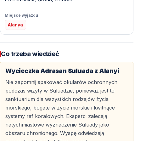
Suluada, ale trasa często obejmuje także zatoki
Adrasan i Cıralı. W trakcie rejsu serwowany jest lunch
Miejsce wyjazdu
na pokładzie, przygotowany z lokalnych produktów i
Alanya
inspirowany tradycyjną kuchnią turecką.
Plaże na wyspie Suluada
Co trzeba wiedzieć
Suluada posiada dwie główne plaże, idealne do
pływania i relaksu.
Wycieczka Adrasan Suluada z Alanyi
Nie zapomnij spakować okularów ochronnych
Zachodnia plaża Suluada
podczas wizyty w Suluadzie, ponieważ jest to
Większa z dwóch plaż znajduje się po zachodniej
sanktuarium dla wszystkich rodzajów życia
stronie wyspy. Charakteryzuje się białymi kamykami z
morskiego, bogate w życie morskie i kwitnące
domieszką drobnych, czarnych kamieni. Częściej
systemy raf koralowych. Eksperci zalecają
występują tu fale, co dodaje miejscu dzikiego
natychmiastowe wyznaczenie Suluady jako
charakteru.
obszaru chronionego. Wyspę odwiedzają