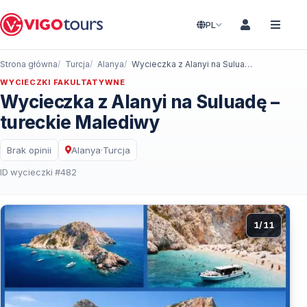
PL
Strona główna
Turcja
Alanya
Wycieczka z Alanyi na Suluadę – tureckie Malediwy
WYCIECZKI FAKULTATYWNE
Wycieczka z Alanyi na Suluadę –
tureckie Malediwy
Brak opinii
Alanya
·
Turcja
ID wycieczki #482
1
/
11