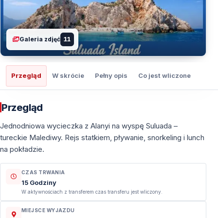
Galeria zdjęć
11
Przegląd
W skrócie
Pełny opis
Co jest wliczone
Co t
Przegląd
Jednodniowa wycieczka z Alanyi na wyspę Suluada –
tureckie Malediwy. Rejs statkiem, pływanie, snorkeling i lunch
na pokładzie.
CZAS TRWANIA
15 Godziny
W aktywnościach z transferem czas transferu jest wliczony.
MIEJSCE WYJAZDU