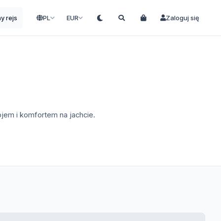
ny rejs
PL
EUR
Zaloguj się
ojem i komfortem na jachcie.