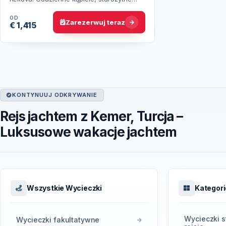
miasta Licji i spokojne zatoki. Rejs
współdzielony, stały program tygo…
OD
Zarezerwuj teraz
€ 1,415
KONTYNUUJ ODKRYWANIE
Rejs jachtem z Kemer, Turcja –
Luksusowe wakacje jachtem
Wszystkie Wycieczki
Kategori
Wycieczki s
Wycieczki fakultatywne