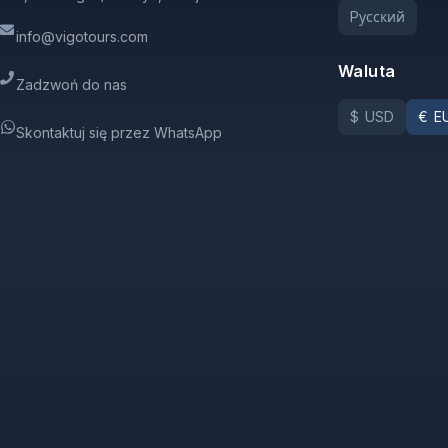
Pусский
info@vigotours.com
Waluta
Zadzwoń do nas
$
USD
€
E
Skontaktuj się przez WhatsApp