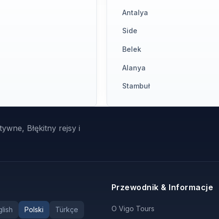
Antalya
Side
Belek
Alanya
Stambuł
ywne, Błękitny rejsy i
Przewodnik & Informacje
O Vigo Tours
lish
Polski
Türkçe