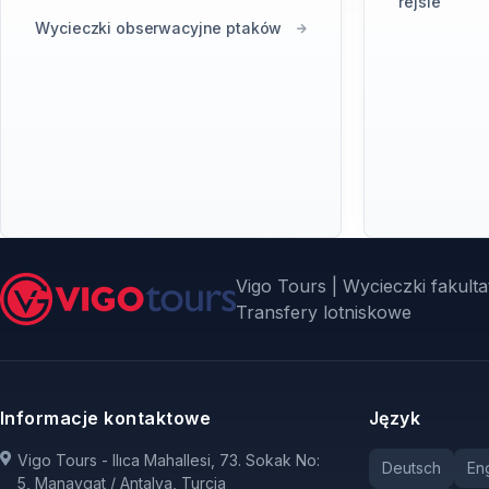
rejsie
Wycieczki obserwacyjne ptaków
Vigo Tours | Wycieczki fakultat
Transfery lotniskowe
Informacje kontaktowe
Język
Vigo Tours - Ilıca Mahallesi, 73. Sokak No:
Deutsch
Eng
5, Manavgat / Antalya, Turcja