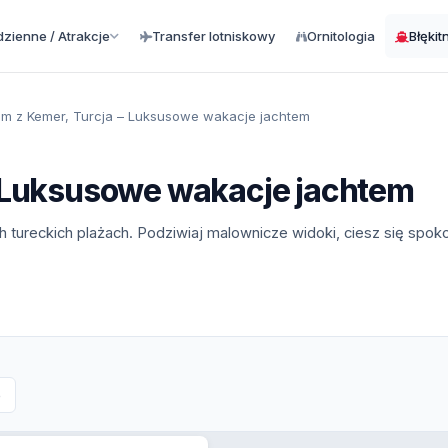
zienne / Atrakcje
Transfer lotniskowy
Ornitologia
Błękit
em z Kemer, Turcja – Luksusowe wakacje jachtem
– Luksusowe wakacje jachtem
ch tureckich plażach. Podziwiaj malownicze widoki, ciesz się spok
e