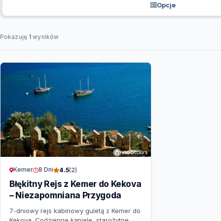
Opcje
Pokazuję
1
wyników
Kemer
8 Dni
4.5
(2)
Błękitny Rejs z Kemer do Kekova
– Niezapomniana Przygoda
7-dniowy rejs kabinowy guletą z Kemer do
Kekova. Codzienne kąpiele, starożytne