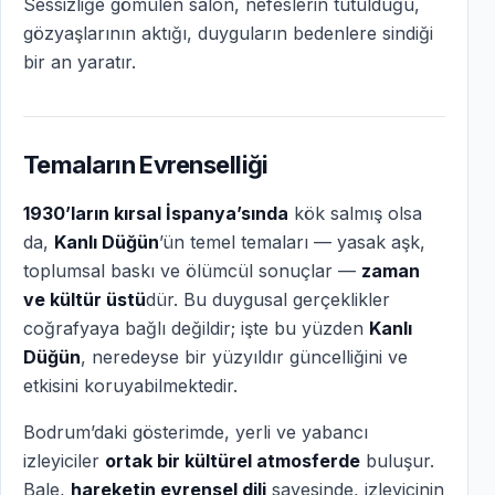
Sessizliğe gömülen salon, nefeslerin tutulduğu,
gözyaşlarının aktığı, duyguların bedenlere sindiği
bir an yaratır.
Temaların Evrenselliği
1930’ların kırsal İspanya’sında
kök salmış olsa
da,
Kanlı Düğün
’ün temel temaları — yasak aşk,
toplumsal baskı ve ölümcül sonuçlar —
zaman
ve kültür üstü
dür. Bu duygusal gerçeklikler
coğrafyaya bağlı değildir; işte bu yüzden
Kanlı
Düğün
, neredeyse bir yüzyıldır güncelliğini ve
etkisini koruyabilmektedir.
Bodrum’daki gösterimde, yerli ve yabancı
izleyiciler
ortak bir kültürel atmosferde
buluşur.
Bale,
hareketin evrensel dili
sayesinde, izleyicinin