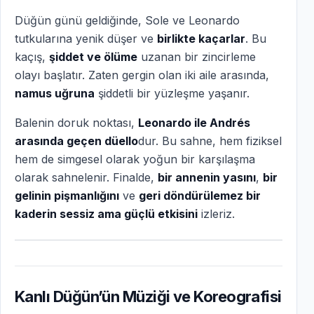
Düğün günü geldiğinde, Sole ve Leonardo
tutkularına yenik düşer ve
birlikte kaçarlar
. Bu
kaçış,
şiddet ve ölüme
uzanan bir zincirleme
olayı başlatır. Zaten gergin olan iki aile arasında,
namus uğruna
şiddetli bir yüzleşme yaşanır.
Balenin doruk noktası,
Leonardo ile Andrés
arasında geçen düello
dur. Bu sahne, hem fiziksel
hem de simgesel olarak yoğun bir karşılaşma
olarak sahnelenir. Finalde,
bir annenin yasını
,
bir
gelinin pişmanlığını
ve
geri döndürülemez bir
kaderin sessiz ama güçlü etkisini
izleriz.
Kanlı Düğün’ün Müziği ve Koreografisi