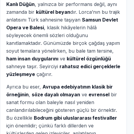
Kanlı Düğün
, yalnızca bir performans değil, aynı
zamanda bir
kültürel beyan
dır. Lorca’nın bu trajik
anlatısını Türk sahnesine taşıyan
Samsun Devlet
Opera ve Balesi
, klasik hikâyelerin hâlâ
söyleyecek önemli sözleri olduğunu
kanıtlamaktadır. Günümüzde birçok çağdaş yapım
soyut temalara yönelirken, bu bale tam tersine,
ham insan duygularını
ve
kültürel özgünlüğü
sahneye taşır. Seyirciyi
rahatsız edici gerçeklerle
yüzleşmeye
çağırır.
Ayrıca bu eser,
Avrupa edebiyatının klasik bir
örneğinin
,
söze dayalı olmayan
ve
evrensel
bir
sanat formu olan baleyle nasıl yeniden
canlandırılabileceğini gösteren güçlü bir örnektir.
Bu özellikle
Bodrum gibi uluslararası festivaller
için önemlidir; çünkü farklı dillerden ve
kültürlerden gelen izleyiciler, anlatılanın