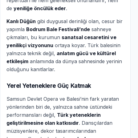
repertuarı ile hem gelenekseli onurlandırır, hem
de
yeniliğe öncülük eder
.
Kanlı Düğün
gibi duygusal derinliği olan, cesur bir
yapımla
Bodrum Bale Festivali’nde
sahneye
çıkmaları, bu kurumun
sanatsal cesaretini ve
yenilikçi vizyonunu
ortaya koyar. Türk balesinin
yalnızca teknik değil,
anlatım gücü ve kültürel
etkileşim
anlamında da dünya sahnesinde yerinin
olduğunu kanıtlarlar.
Yerel Yeteneklere Güç Katmak
Samsun Devlet Opera ve Balesi’nin fark yaratan
yönlerinden biri de, yalnızca sahne üstündeki
performansları değil,
Türk yeteneklerin
geliştirilmesine olan katkısıdır
. Dansçılardan
müzisyenlere, dekor tasarımcılarından