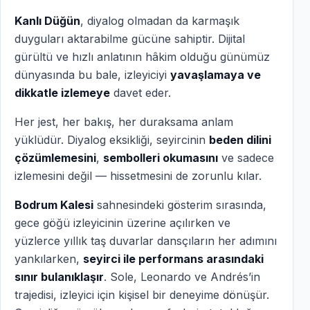
Kanlı Düğün
, diyalog olmadan da karmaşık
duyguları aktarabilme gücüne sahiptir. Dijital
gürültü ve hızlı anlatının hâkim olduğu günümüz
dünyasında bu bale, izleyiciyi
yavaşlamaya ve
dikkatle izlemeye
davet eder.
Her jest, her bakış, her duraksama anlam
yüklüdür. Diyalog eksikliği, seyircinin
beden dilini
çözümlemesini
,
sembolleri okumasını
ve sadece
izlemesini değil — hissetmesini de zorunlu kılar.
Bodrum Kalesi
sahnesindeki gösterim sırasında,
gece göğü izleyicinin üzerine açılırken ve
yüzlerce yıllık taş duvarlar dansçıların her adımını
yankılarken,
seyirci ile performans arasındaki
sınır bulanıklaşır
. Sole, Leonardo ve Andrés’in
trajedisi, izleyici için kişisel bir deneyime dönüşür.