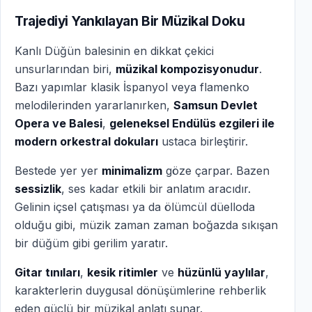
Trajediyi Yankılayan Bir Müzikal Doku
Kanlı Düğün balesinin en dikkat çekici
unsurlarından biri,
müzikal kompozisyonudur
.
Bazı yapımlar klasik İspanyol veya flamenko
melodilerinden yararlanırken,
Samsun Devlet
Opera ve Balesi
,
geleneksel Endülüs ezgileri ile
modern orkestral dokuları
ustaca birleştirir.
Bestede yer yer
minimalizm
göze çarpar. Bazen
sessizlik
, ses kadar etkili bir anlatım aracıdır.
Gelinin içsel çatışması ya da ölümcül düelloda
olduğu gibi, müzik zaman zaman boğazda sıkışan
bir düğüm gibi gerilim yaratır.
Gitar tınıları
,
kesik ritimler
ve
hüzünlü yaylılar
,
karakterlerin duygusal dönüşümlerine rehberlik
eden güçlü bir müzikal anlatı sunar.