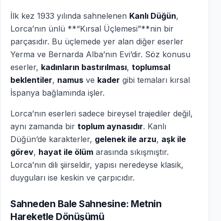
İlk kez 1933 yılında sahnelenen
Kanlı Düğün
,
Lorca’nın ünlü **“Kırsal Üçlemesi”**nin bir
parçasıdır. Bu üçlemede yer alan diğer eserler
Yerma
ve
Bernarda Alba’nın Evi
’dir. Söz konusu
eserler,
kadınların bastırılması
,
toplumsal
beklentiler
,
namus
ve
kader
gibi temaları kırsal
İspanya bağlamında işler.
Lorca’nın eserleri sadece bireysel trajediler değil,
aynı zamanda bir
toplum aynasıdır
. Kanlı
Düğün’de karakterler,
gelenek ile arzu
,
aşk ile
görev
,
hayat ile ölüm
arasında sıkışmıştır.
Lorca’nın dili şiirseldir, yapısı neredeyse klasik,
duyguları ise keskin ve çarpıcıdır.
Sahneden Bale Sahnesine: Metnin
Hareketle Dönüşümü