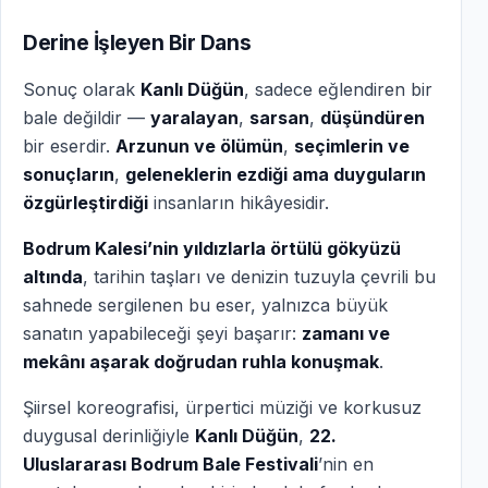
Derine İşleyen Bir Dans
Sonuç olarak
Kanlı Düğün
, sadece eğlendiren bir
bale değildir —
yaralayan
,
sarsan
,
düşündüren
bir eserdir.
Arzunun ve ölümün
,
seçimlerin ve
sonuçların
,
geleneklerin ezdiği ama duyguların
özgürleştirdiği
insanların hikâyesidir.
Bodrum Kalesi’nin yıldızlarla örtülü gökyüzü
altında
, tarihin taşları ve denizin tuzuyla çevrili bu
sahnede sergilenen bu eser, yalnızca büyük
sanatın yapabileceği şeyi başarır:
zamanı ve
mekânı aşarak doğrudan ruhla konuşmak
.
Şiirsel koreografisi, ürpertici müziği ve korkusuz
duygusal derinliğiyle
Kanlı Düğün
,
22.
Uluslararası Bodrum Bale Festivali
’nin en