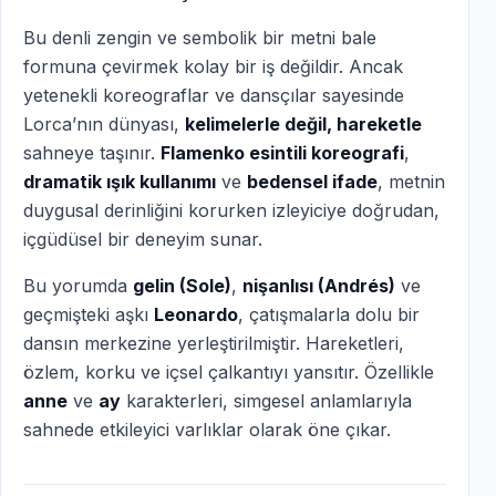
Bu denli zengin ve sembolik bir metni bale
formuna çevirmek kolay bir iş değildir. Ancak
yetenekli koreograflar ve dansçılar sayesinde
Lorca’nın dünyası,
kelimelerle değil, hareketle
sahneye taşınır.
Flamenko esintili koreografi
,
dramatik ışık kullanımı
ve
bedensel ifade
, metnin
duygusal derinliğini korurken izleyiciye doğrudan,
içgüdüsel bir deneyim sunar.
Bu yorumda
gelin (Sole)
,
nişanlısı (Andrés)
ve
geçmişteki aşkı
Leonardo
, çatışmalarla dolu bir
dansın merkezine yerleştirilmiştir. Hareketleri,
özlem, korku ve içsel çalkantıyı yansıtır. Özellikle
anne
ve
ay
karakterleri, simgesel anlamlarıyla
sahnede etkileyici varlıklar olarak öne çıkar.