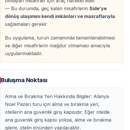
olmayan misafirler için araç hareket eder
Uyumlu Noel şarkıları ve kalabalığın enerjisi, pazarı
— Bu durumda, geç kalan misafirlerin
Side’ye
sadece çocuklar için değil herkes için keyifli hale getirir.
dönüş ulaşımını kendi imkânları ve masraflarıyla
sağlamaları gerekir
Sıcakkanlı Karşılama ve Unutulmaz Anılar
Bu uygulama, turun zamanında tamamlanabilmesi
Güler Yüzlü Satıcılar
ve diğer misafirlerin mağdur olmaması amacıyla
Dost canlısı satıcılar, misafirleri samimi bir şekilde
uygulanmaktadır.
karşılar — alışveriş deneyimi sıcak ve keyifli bir hale
gelir.
Buluşma Noktası
Sadece Bir Pazar Değil
Alanya Noel Pazarı, insanları bir araya getiren bir
Alma ve Bırakma Yeri Hakkında Bilgiler: Alanya
kutlamadır — alışveriş, eğlence ve paylaşılan anılarla
Noel Pazarı turu için alma ve bırakma yeri,
dolu özel bir gün sunar.
otellerin ana güvenlik giriş kapısıdır. Eğer otelde
ana güvenlik giriş kapısı yoksa, alma ve bırakma
Sıkça Sorulan Sorular
işlemi, otelin önünden yapılacaktır.