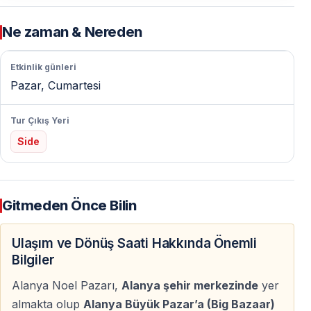
Özgün ve Anlamlı Alışveriş
Ne zaman & Nereden
Alanya Noel Pazarı, el yapımı hediyeler arayanlar için
gerçek bir keşif alanıdır — yerel zanaatkârların
Etkinlik günleri
hazırladığı takılar, eşarplar ve dekoratif ürünler her
Pazar, Cumartesi
zevke hitap eder.
Tur Çıkış Yeri
Sevdikleriniz İçin Özel Seçimler
Side
Her köşede, sevdiklerinize alabileceğiniz ya da kendinizi
şımartabileceğiniz benzersiz ürünler bulabilirsiniz —
seri üretimden uzak, karakterli ve özel hediyeler.
Gitmeden Önce Bilin
Lezzet Dolu Bir Noel Deneyimi
Ulaşım ve Dönüş Saati Hakkında Önemli
Bilgiler
Geleneksel Türk Sokak Lezzetleri
Alanya Noel Pazarı,
Alanya şehir merkezinde
yer
Noel pazarı sadece alışverişten ibaret değildir —
almakta olup
Alanya Büyük Pazar’a (Big Bazaar)