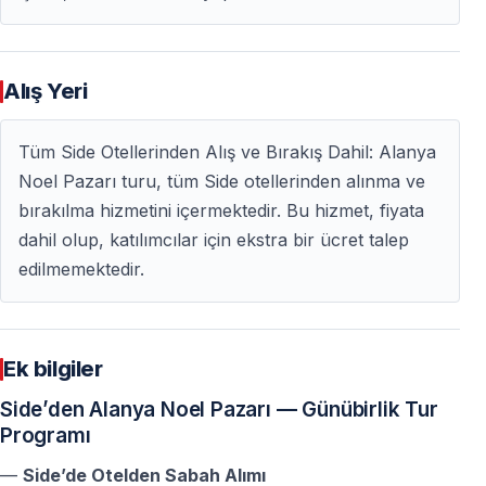
Alanya Noel Pazarı ne zaman kuruluyor?
Alanya Noel Pazarı
her yıl Aralık ayının ikinci
Alış Yeri
cumartesi ve pazar günü
düzenlenir.
Tüm Side Otellerinden Alış ve Bırakış Dahil: Alanya
Alanya Noel Pazarı Side’den günübirlik ziyaret
Noel Pazarı turu, tüm Side otellerinden alınma ve
edilebilir mi?
bırakılma hizmetini içermektedir. Bu hizmet, fiyata
Evet — Side’den Alanya’ya kolay ulaşım sayesinde Noel
dahil olup, katılımcılar için ekstra bir ücret talep
pazarı günübirlik bir gezi için idealdir.
edilmemektedir.
Alanya Noel Pazarı çocuklar için uygun mu?
Evet — atlıkarınca ve çocuklara yönelik aktiviteler
Ek bilgiler
sayesinde aileler için uygundur.
Side’den Alanya Noel Pazarı — Günübirlik Tur
Programı
Alanya Noel Pazarı’nda neler satın alınabilir?
—
Side’de Otelden Sabah Alımı
El yapımı hediyeler, takılar, eşarplar, dekoratif ürünler