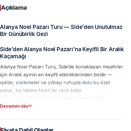
Açıklama
Alanya Noel Pazarı Turu — Side’den Unutulmaz
Bir Günübirlik Gezi
Side’den Alanya Noel Pazarı’na Keyifli Bir Aralık
Kaçamağı
Alanya Noel Pazarı Turu, Side’de konaklayan misafirler
için Aralık ayının en keyifli etkinliklerinden biridir —
ışıklar, süslemeler ve yılbaşı ruhuyla dolu bu özel
pazar, kış tatiline farklı bir renk katar.
Alanya Noel Pazarı
her yıl Aralık ayının ikinci
cumartesi ve pazar günü
kurulur ve Side’den
Devamını oku
rahatlıkla günübirlik olarak ziyaret edilebilir.
Alanya’da Noel Atmosferini Yaşayın
Fiyata Dahil Olanlar