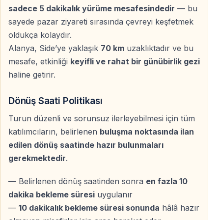
gözleme, kebap gibi geleneksel Türk sokak yemekleri
sadece 5 dakikalık yürüme mesafesindedir
— bu
gün boyunca misafirleri bekler.
sayede pazar ziyareti sırasında çevreyi keşfetmek
oldukça kolaydır.
Tatlı Molası
Alanya, Side’ye yaklaşık
70 km
uzaklıktadır ve bu
Tatlı severler için Türk lokumu ve çeşitli Noel tatlıları
mesafe, etkinliği
keyifli ve rahat bir günübirlik gezi
ideal bir mola sunar — sıcak içeceklerle birlikte keyifli
haline getirir.
bir lezzet deneyimi yaşanır.
Dönüş Saati Politikası
Çocuklar ve Aileler İçin Eğlence
Turun düzenli ve sorunsuz ilerleyebilmesi için tüm
katılımcıların, belirlenen
buluşma noktasında ilan
Çocuklara Özel Aktiviteler
edilen dönüş saatinde hazır bulunmaları
Atlıkarınca ve zencefilli kurabiye evleri, çocukların
gerekmektedir
.
Noel pazarını neşeyle keşfetmesini sağlar — aileler için
güvenli ve eğlenceli bir ortam sunulur.
— Belirlenen dönüş saatinden sonra
en fazla 10
dakika bekleme süresi
uygulanır
Her Yaşa Hitap Eden Atmosfer
—
10 dakikalık bekleme süresi sonunda
hâlâ hazır