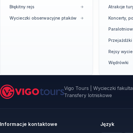
Błękitny rejs
Atrakcje tu
Wycieczki obserwacyjne ptaków
Koncerty, p
Paralotniow
Przejażdżk
Rejsy wyci
Wędrówki
Vigo Tours | Wycieczki fakultat
Transfery lotniskowe
Informacje kontaktowe
Język