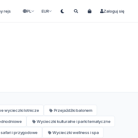
ny rejs
PL
EUR
Zaloguj się
we wycieczki lotnicze
Przejażdżki balonem
jednodniowe
Wycieczki kulturalne i parki tematyczne
 safari i przygodowe
Wycieczki wellness i spa