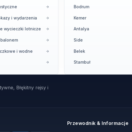
rystyczne
Bodrum
okazy i wydarzenia
Kemer
e wycieczki lotnicze
Antalya
i balonem
Side
eczkowe i wodne
Belek
Stambuł
ywne, Błękitny rejsy i
Przewodnik & Informacje