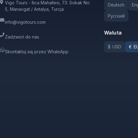
Vigo Tours - Ilıca Mahallesi, 73. Sokak No:
Deutsch
Eng
5, Manavgat / Antalya, Turcja
Pусский
info@vigotours.com
Waluta
Zadzwoń do nas
$
USD
€
E
Skontaktuj się przez WhatsApp