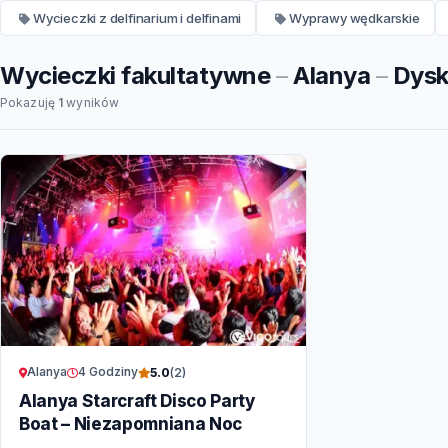
Wycieczki z delfinarium i delfinami
Wyprawy wędkarskie
Wycieczki fakultatywne
–
Alanya
–
Dysko
Pokazuję
1
wyników
Alanya
4 Godziny
5.0
(2)
Alanya Starcraft Disco Party
Boat – Niezapomniana Noc