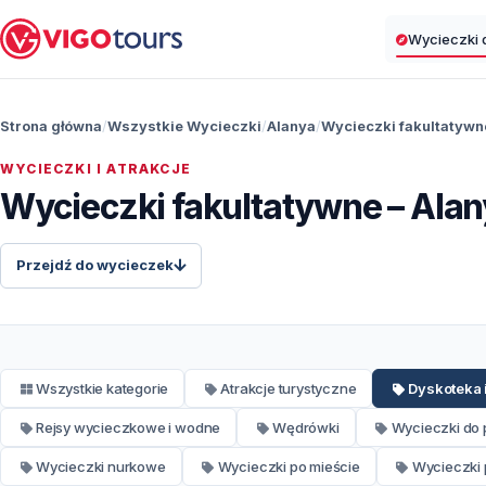
Wycieczki d
Strona główna
Wszystkie Wycieczki
Alanya
Wycieczki fakultatywn
WYCIECZKI I ATRAKCJE
Wycieczki fakultatywne – Alany
Przejdź do wycieczek
Wszystkie kategorie
Atrakcje turystyczne
Dyskoteka 
Rejsy wycieczkowe i wodne
Wędrówki
Wycieczki do 
Wycieczki nurkowe
Wycieczki po mieście
Wycieczki p