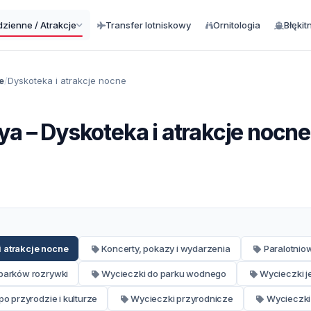
zienne / Atrakcje
Transfer lotniskowy
Ornitologia
Błękit
e
Dyskoteka i atrakcje nocne
a – Dyskoteka i atrakcje nocne
i atrakcje nocne
Koncerty, pokazy i wydarzenia
Paralotnio
parków rozrywki
Wycieczki do parku wodnego
Wycieczki 
o przyrodzie i kulturze
Wycieczki przyrodnicze
Wycieczki