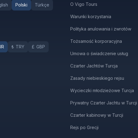
O Vigo Tours
lish
Polski
Türkçe
Warunki korzystania
Polityka anulowania i zwrotów
Tożsamość korporacyjna
UR
₺
TRY
£
GBP
Umowa o świadczenie usług
Czarter Jachtów Turcja
Zasady niebieskiego rejsu
Wycieczki młodzieżowe Turcja
Prywatny Czarter Jachtu w Turcji
Czarter kabinowy w Turcji
Rejs po Grecji