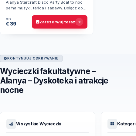
Alanya Starcraft Disco Party Boat to noc
pełna muzyki, tańca i zabawy. Dołącz do
pianowej imprezy z DJ-em i pokazem
ognia, podziwiając nocne widoki A…
OD
Zarezerwuj teraz
€ 39
KONTYNUUJ ODKRYWANIE
Wycieczki fakultatywne –
Alanya – Dyskoteka i atrakcje
nocne
Wszystkie Wycieczki
Kategori