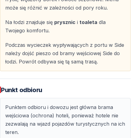
może się różnić w zależności od pory roku.
Dlaczego Warto Wybrać Prywatną Wycieczkę
Na łodzi znajduje się
prysznic
i
toaleta
dla
Łodzią w Side?
Twojego komfortu.
Pełna prywatność
Podczas wycieczek wypływających z portu w Side
należy dojść pieszo od bramy wejściowej Side do
Łódź dostępna
wyłącznie dla Twojej grupy
łodzi. Powrót odbywa się tą samą trasą.
Spokojna, kameralna atmosfera
Brak pośpiechu i tłumów
Punkt odbioru
Elastyczna i spersonalizowana trasa
Możliwość
dostosowania trasy i postojów
Punktem odbioru i dowozu jest główna brama
Idealna opcja dla rodzin, par i grup przyjaciół
wejściowa (ochrona) hoteli, ponieważ hotele nie
Świetny wybór na wyjątkowe okazje i celebracje
zezwalają na wjazd pojazdów turystycznych na ich
teren.