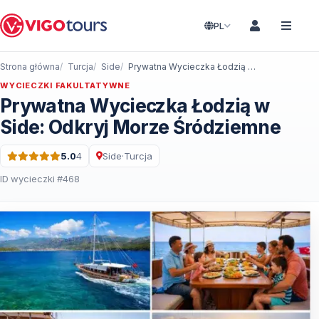
PL
Strona główna
Turcja
Side
Prywatna Wycieczka Łodzią w Side: Odkryj Morze Śródziemne
WYCIECZKI FAKULTATYWNE
Prywatna Wycieczka Łodzią w
Side: Odkryj Morze Śródziemne
5.0
4
Side
·
Turcja
Ocena: 5.0 na 5 · 4 Recenzje
ID wycieczki #468