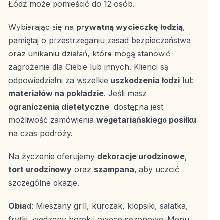
Komfort na Pokładzie i Profesjonalna Załoga
Łódź może pomieścić do 12 osób.
Prywatne łodzie wykorzystywane podczas wycieczek
Wybierając się na
prywatną wycieczkę łodzią
,
są w pełni przygotowane do całodziennego relaksu.
pamiętaj o przestrzeganiu zasad bezpieczeństwa
oraz unikaniu działań, które mogą stanowić
Wyposażenie łodzi
zagrożenie dla Ciebie lub innych. Klienci są
Wygodne
leżaki do opalania
odpowiedzialni za wszelkie
uszkodzenia łodzi
lub
Strefy zacienione
chroniące przed słońcem
materiałów na pokładzie
. Jeśli masz
Łazienka i toaleta
na pokładzie
ograniczenia dietetyczne
, dostępna jest
Bezpłatne
napoje bezalkoholowe
możliwość zamówienia
wegetariańskiego posiłku
Czysta, zadbana i przestronna łódź
na czas podróży.
Na życzenie oferujemy
dekoracje urodzinowe
,
Doświadczona załoga
tort urodzinowy
oraz
szampana
, aby uczcić
szczególne okazje.
Podczas całego rejsu towarzyszy Ci
doświadczona i
przyjazna załoga
, dbająca o bezpieczeństwo, komfort
Obiad
: Mieszany grill, kurczak, klopsiki, sałatka,
i miłą atmosferę.
frytki, wędzony borek i owoce sezonowe. Menu