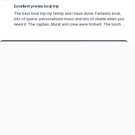
Excellent private boat trip
The best boat trip my family and I have done. Fantastic boat,
lots of space, personalised music and lots of shade when you
need it. The captain, Murat and crew were brilliant. The lunch
was excellent, more than we could eat. The boat trip is the best
way to see the coast at Side and for 6 hours it is great value for
money. Highly recommended
Potrzebujesz pomocy?
Wyślij nam swoje pytanie
Twoje imię
*
Twój adres e-mail
*
Numer telefonu GSM
*
+48
Poland
+48
Napisz swoje pytanie tutaj...
*