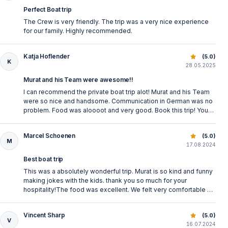
Perfect Boat trip
The Crew is very friendly. The trip was a very nice experience
for our family. Highly recommended.
Katja Hoflender
Prywatna Wycieczka Łodzią w Side: Odkryj Morze Śródzi
(5.0)
K
28.05.2025
Murat and his Team were awesome!!
I can recommend the private boat trip alot! Murat and his Team
were so nice and handsome. Communication in German was no
problem. Food was aloooot and very good. Book this trip! You
won't regret!
Marcel Schoenen
Prywatna Wycieczka Łodzią w Side: Odkryj Morze Śródzi
(5.0)
M
17.08.2024
Best boat trip
This was a absolutely wonderful trip. Murat is so kind and funny
making jokes with the kids. thank you so much for your
hospitality!The food was excellent. We felt very comfortable at
the boat playing our music, enjoying the view and the sun and
the swim stops were so much fun. All in all An absolute
Vincent Sharp
Prywatna Wycieczka Łodzią w Side: Odkryj Morze Śródzi
(5.0)
recommendation!
V
16.07.2024