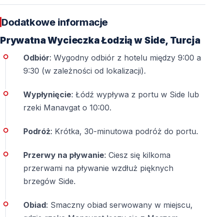
Inne Wycieczki i Atrakcje w Side
Dodatkowe informacje
Odkryj więcej ekscytujących doświadczeń w Side
Prywatna Wycieczka Łodzią w Side, Turcja
Szukasz więcej przygód poza rejsami łodzią? Odkryj
Odbiór
: Wygodny odbiór z hotelu między 9:00 a
wszystkie wycieczki i atrakcje w Side
obejmujące sporty
9:30 (w zależności od lokalizacji).
wodne, wycieczki historyczne i doświadczenia
Wypłynięcie
: Łódź wypływa z portu w Side lub
kulturalne.
rzeki Manavgat o 10:00.
Podróż
: Krótka, 30-minutowa podróż do portu.
Najczęściej Zadawane Pytania
Przerwy na pływanie
: Ciesz się kilkoma
Ile osób obejmuje cena wycieczki?
przerwami na pływanie wzdłuż pięknych
Cena ustalana jest na
minimum 6 osób
. Mniejsze grupy
brzegów Side.
mogą wziąć udział, opłacając stawkę jak za 6 osób.
Obiad
: Smaczny obiad serwowany w miejscu,
Skąd rozpoczyna się wycieczka?