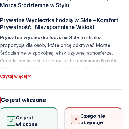
Morze Śródziemne w Stylu
Prywatna Wycieczka Łodzią w Side – Komfort,
Prywatność i Niezapomniane Widoki
Prywatna wycieczka łodzią w Side
to idealna
propozycja dla osób, które chcą odkrywać Morze
Śródziemne w spokojnej, ekskluzywnej atmosferze.
Cena tej wycieczki obliczana jest na
minimum 6 osób
.
Mniejsze grupy mogą wziąć udział w rejsie, jednak
obowiązuje
opłata jak za 6 osób
, co gwarantuje pełną
Czytaj więcej
prywatność i indywidualne podejście.
Co jest wliczone
Rejs wzdłuż Wybrzeża Side
Wycieczka rozpoczyna się w
porcie w Side
lub na
Czego nie
Co jest
obejmuje
rzece Manavgat
. Jednym z najbardziej wyjątkowych
wliczone