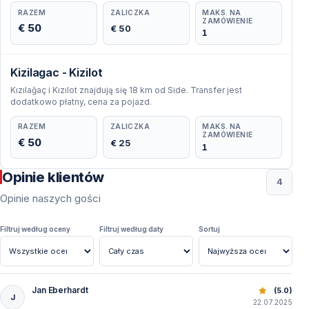
RAZEM
ZALICZKA
MAKS. NA
ZAMÓWIENIE
€ 50
€ 50
1
Kizilagac - Kizilot
Kızılağaç i Kızılot znajdują się 18 km od Side. Transfer jest
dodatkowo płatny, cena za pojazd.
RAZEM
ZALICZKA
MAKS. NA
ZAMÓWIENIE
€ 50
€ 25
1
Opinie klientów
4
Opinie naszych gości
Filtruj według oceny
Filtruj według daty
Sortuj
Jan Eberhardt
Prywatna Wycieczka Łodzią w Side: Odkryj Morze Śródzi
(5.0)
J
22.07.2025