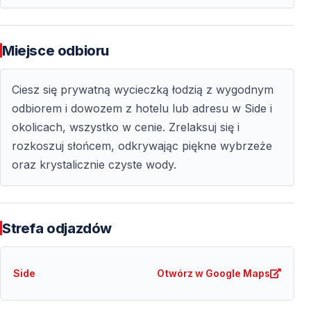
Dostęp do ukrytych miejsc
Zatoki i miejsca niedostępne od strony lądu
Miejsce odbioru
Pływanie w krystalicznie czystej wodzie
Snorkeling i odkrywanie podwodnego świata
Ciesz się prywatną wycieczką łodzią z wygodnym
odbiorem i dowozem z hotelu lub adresu w Side i
Wyjątkowe Chwile na Morzu Śródziemnym
okolicach, wszystko w cenie. Zrelaksuj się i
rozkoszuj słońcem, odkrywając piękne wybrzeże
Prywatna wycieczka łodzią w Side to doskonały
oraz krystalicznie czyste wody.
sposób na oderwanie się od codzienności i spędzenie
czasu blisko natury. Turkusowe wody, delikatna
morska bryza i antyczne krajobrazy tworzą idealne
Strefa odjazdów
warunki do relaksu i budowania niezapomnianych
wspomnień.
Side
Otwórz w Google Maps
Zarezerwuj
prywatną wycieczkę łodzią w Side
i
przeżyj wyjątkową przygodę na Morzu Śródziemnym.