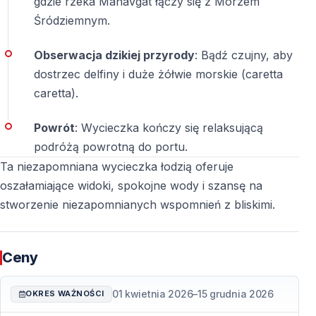
gdzie rzeka Manavgat łączy się z Morzem
Śródziemnym.
Rejs rozpoczyna się w
porcie w Side
lub na
rzece
Manavgat
, w zależności od ustaleń.
Obserwacja dzikiej przyrody
: Bądź czujny, aby
dostrzec delfiny i duże żółwie morskie (caretta
Czy lunch jest wliczony w cenę?
caretta).
Tak,
lunch jest wliczony w cenę
i serwowany na
pokładzie łodzi.
Powrót
: Wycieczka kończy się relaksującą
podróżą powrotną do portu.
Czy napoje są w cenie?
Ta niezapomniana wycieczka łodzią oferuje
oszałamiające widoki, spokojne wody i szansę na
Tak,
napoje bezalkoholowe są bezpłatne
podczas
stworzenie niezapomnianych wspomnień z bliskimi.
całej wycieczki.
Czy wycieczka jest odpowiednia dla dzieci?
Ceny
Tak, prywatna wycieczka łodzią jest
odpowiednia dla
rodzin z dziećmi
.
01 kwietnia 2026
–
15 grudnia 2026
OKRES WAŻNOŚCI