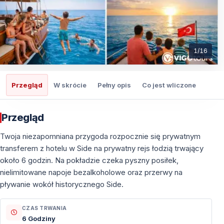
1
/
16
Przegląd
W skrócie
Pełny opis
Co jest wliczone
Co t
Przegląd
Twoja niezapomniana przygoda rozpocznie się prywatnym
transferem z hotelu w Side na prywatny rejs łodzią trwający
około 6 godzin. Na pokładzie czeka pyszny posiłek,
nielimitowane napoje bezalkoholowe oraz przerwy na
pływanie wokół historycznego Side.
CZAS TRWANIA
6 Godziny