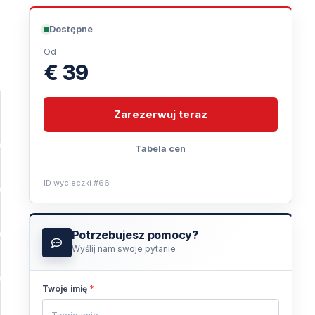
Dostępne
Od
€ 39
Zarezerwuj teraz
Tabela cen
ID wycieczki #66
Potrzebujesz pomocy?
Wyślij nam swoje pytanie
Twoje imię
*