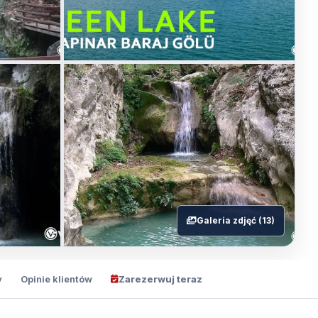
Galeria zdjęć (13)
y
Opinie klientów
Zarezerwuj teraz