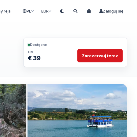
ny rejs
PL
EUR
Zaloguj się
Dostępne
Od
Zarezerwuj teraz
€ 39