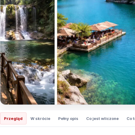
Przegląd
W skrócie
Pełny opis
Co jest wliczone
Co 