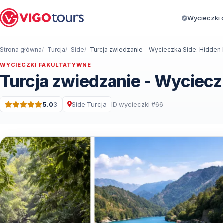
Wycieczki d
Strona główna
Turcja
Side
Turcja zwiedzanie - Wycieczka Side: Hidden
WYCIECZKI FAKULTATYWNE
Turcja zwiedzanie - Wyciecz
5.0
3
Side
·
Turcja
ID wycieczki #66
Ocena: 5.0 na 5 · 3 Recenzje