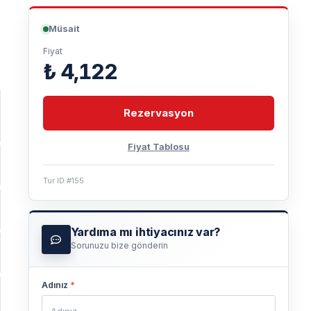
Müsait
Fiyat
₺ 4,122
Rezervasyon
Fiyat Tablosu
Tur ID #155
Yardıma mı ihtiyacınız var?
Sorunuzu bize gönderin
Adınız
*