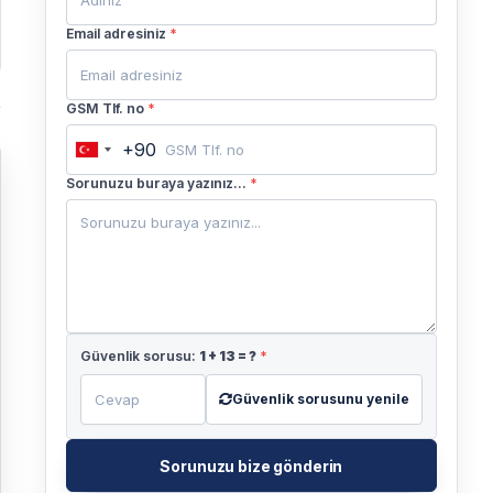
Email adresiniz
*
GSM Tlf. no
*
+90
Turkey
+90
Sorunuzu buraya yazınız...
*
Güvenlik sorusu:
1
+
13
= ?
*
Güvenlik sorusunu yenile
Sorunuzu bize gönderin