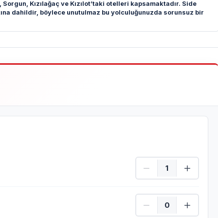
 Sorgun, Kızılağaç ve Kızılot’taki otelleri kapsamaktadır. Side
yatına dahildir, böylece unutulmaz bu yolculuğunuzda sorunsuz bir
Yetişkin Adet
Çocuk Adet