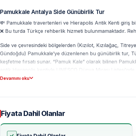
Pamukkale Antalya Side Günübirlik Tur
💸 Pamukkale travertenleri ve Hierapolis Antik Kenti giriş bilet
❌ Bu turda Türkçe rehberlik hizmeti bulunmamaktadır. Rehbe
Side ve çevresindeki bölgelerden (Kızılot, Kızılağaç, Titre
Gündoğdu) Pamukkale’ye düzenlenen bu günübirlik tur, Türkiy
keşfetme fırsatı sunar. “Pamuk Kale” olarak bilinen Pamuk
antik Hierapolis kentiyle UNESCO Dünya Mirası Listesi’nde 
Devamını oku
Side’den Pamukkale’ye Günübirlik Keşif
Side Pamukkale Turu, kendi başına planlama yapmak istemeyen
biletleri ve program detayları önceden planlanmış olup, ziy
Fiyata Dahil Olanlar
Bu tur; doğa, tarih ve dinlenmeyi tek bir günde birleştirir.
Fiyata Dahil Olanlar