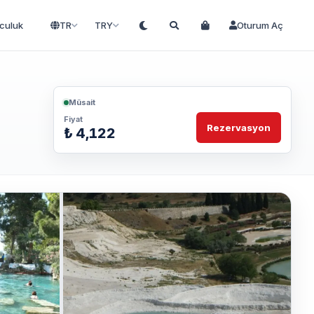
lculuk
TR
TRY
Oturum Aç
Müsait
Fiyat
Rezervasyon
₺ 4,122