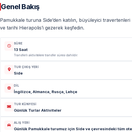
Genel Bakış
Pamukkale turuna Side’den katılın, büyüleyici travertenler
ve tarihi Hierapolis’i gezerek keşfedin.
SÜRE
13 Saat
Transferli aktivitelere transfer süresi dahildir.
TUR ÇIKIŞ YERI
Side
DIL
İngilizce, Almanca, Rusça, Lehçe
TUR KÜNYESI
Günlük Turlar Aktiviteler
ALIŞ YERI
Günlük Pamukkale turumuz için Side ve çevresindeki tüm otel