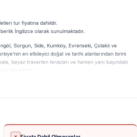
leri tur fiyatına dahildir.
rlik İngilizce olarak sunulmaktadır.
yengöl, Sorgun, Side, Kumköy, Evrenseki, Çolaklı ve
e’nin en etkileyici doğal ve tarihi alanlarından birini
kale, beyaz traverten terasları ve hemen yanı başındaki
yer almaktadır.
 misafirler için ideal bir seçenektir. Ulaşım, giriş
aretçiler sadece keşfe odaklanır.
Fiyata Dahil Olmayanlar