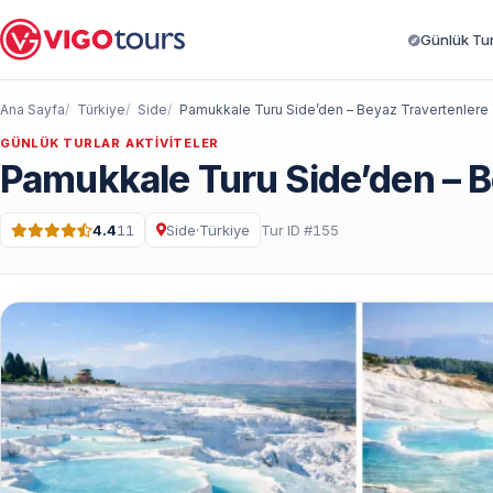
Günlük Turl
Ana Sayfa
Türkiye
Side
Pamukkale Turu Side’den – Beyaz Travertenlere 
GÜNLÜK TURLAR AKTIVITELER
Pamukkale Turu Side’den – B
4.4
11
Side
·
Türkiye
Tur ID #155
5 üzerinden 4.4 puan · 11 Yorum