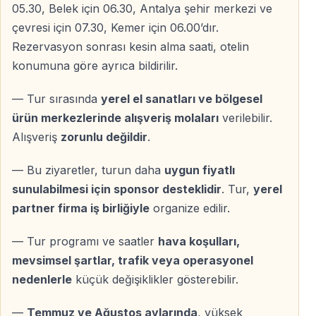
Dileyenler İçin Opsiyonel Aktiviteler
05.30, Belek için 06.30, Antalya şehir merkezi ve
çevresi için 07.30, Kemer için 06.00’dır.
— Antik Kleopatra Havuzu’nda yüzme
Rezervasyon sonrası kesin alma saati, otelin
— Pamukkale merkezinde kısa alışveriş molası
konumuna göre ayrıca bildirilir.
— Termal tesislerden yararlanma
— Tur sırasında
yerel el sanatları ve bölgesel
Kemer’e Dönüş
ürün merkezlerinde alışveriş molaları
verilebilir.
Öğle saatlerinden sonra dönüş yolculuğu başlar —
Alışveriş
zorunlu değildir
.
güzergâh üzerinde mola verilir. Akşam saatlerinde
— Bu ziyaretler, turun daha
uygun fiyatlı
Kemer bölgesindeki otellere bırakılış yapılır.
sunulabilmesi için sponsor desteklidir
. Tur,
yerel
Neden 2 Günlük Pamukkale Turu?
partner firma iş birliğiyle
organize edilir.
— Günübirlik turlara göre daha az yorgunluk
— Tur programı ve saatler
hava koşulları,
— Pamukkale’yi kalabalık saatler dışında görme imkânı
mevsimsel şartlar, trafik veya operasyonel
— Termal otelde konaklama deneyimi
nedenlerle
küçük değişiklikler gösterebilir.
— Kültür ve doğayı aynı programda yaşama fırsatı
—
Temmuz ve Ağustos aylarında
, yüksek