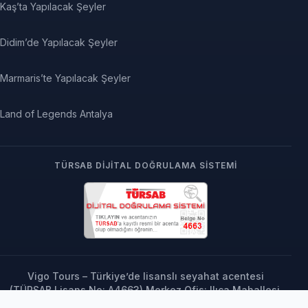
Kaş’ta Yapılacak Şeyler
Didim’de Yapılacak Şeyler
Marmaris’te Yapılacak Şeyler
Land of Legends Antalya
TÜRSAB DIJITAL DOĞRULAMA SISTEMI
Vigo Tours – Türkiye’de lisanslı seyahat acentesi
(TÜRSAB Lisans No: A4663) Merkez Ofis: Ilıca Mahallesi,
73. Sokak No: 5, Manavgat / Antalya, Türkiye | Tel: +90