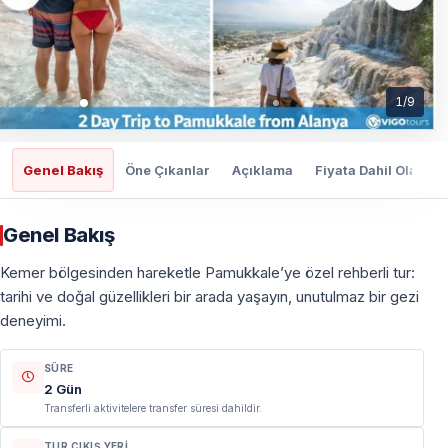
1
/
9
Genel Bakış
Öne Çıkanlar
Açıklama
Fiyata Dahil Olanlar
Genel Bakış
Kemer bölgesinden hareketle Pamukkale’ye özel rehberli tur:
tarihi ve doğal güzellikleri bir arada yaşayın, unutulmaz bir gezi
deneyimi.
SÜRE
2 Gün
Transferli aktivitelere transfer süresi dahildir.
TUR ÇIKIŞ YERI