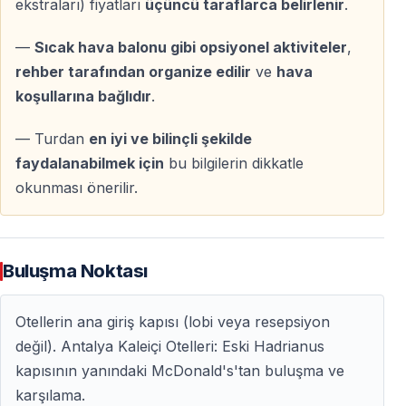
ekstraları) fiyatları
üçüncü taraflarca belirlenir
.
— Öğle yemekleri
—
Sıcak hava balonu gibi opsiyonel aktiviteler
,
— Pamukkale ve Hierapolis giriş ücretleri
rehber tarafından organize edilir
ve
hava
— Kleopatra Antik Havuzu girişi
koşullarına bağlıdır
.
— Kişisel harcamalar
— Turdan
en iyi ve bilinçli şekilde
Önemli Bilgiler
faydalanabilmek için
bu bilgilerin dikkatle
— Program sırası hava ve yol koşullarına göre
okunması önerilir.
değişebilir
— Uzun yürüyüşler için rahat ayakkabı önerilir
— Termal havuz kullanımı için mayo ve havlu
Buluşma Noktası
getirilmelidir
Otellerin ana giriş kapısı (lobi veya resepsiyon
Sıkça Sorulan Sorular
değil). Antalya Kaleiçi Otelleri: Eski Hadrianus
kapısının yanındaki McDonald's'tan buluşma ve
Kemer’den Pamukkale kaç saat sürer?
karşılama.