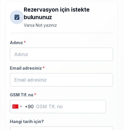
Rezervasyon için istekte
bulununuz
Varsa Not yazınız
Adınız
*
Email adresiniz
*
GSM Tlf. no
*
+90
Turkey
+90
Hangi tarih için?