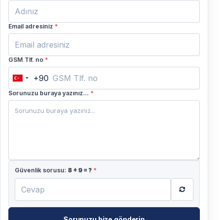
Email adresiniz
*
GSM Tlf. no
*
+90
Turkey
+90
Sorunuzu buraya yazınız...
*
Güvenlik sorusu:
8
+
9
= ?
*
Sorunuzu bize gönderin