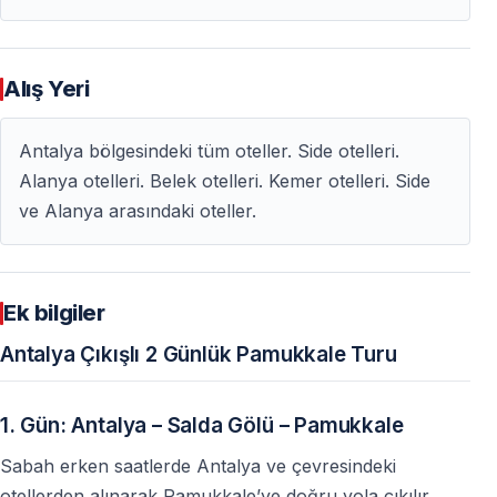
— Yolculuk molalar dâhil ortalama 5 — 6 saat sürer.
Çocuklar için uygun mu?
Alış Yeri
— Uzun yol süresi nedeniyle çok küçük çocuklar için
zorlayıcı olabilir — yürüyüş yapılabilen yaş grupları için
Antalya bölgesindeki tüm oteller. Side otelleri.
uygundur.
Alanya otelleri. Belek otelleri. Kemer otelleri. Side
ve Alanya arasındaki oteller.
Travertenlerde ayakkabı ile yürüyebilir miyim?
— Hayır — travertenlerde ayakkabı ile yürümek
yasaktır — çıplak ayak gezilir.
Ek bilgiler
Termal havuzlar fiyata dahil mi?
Antalya Çıkışlı 2 Günlük Pamukkale Turu
— Otel içerisindeki termal havuzlar genellikle dahildir —
Kleopatra Antik Havuzu ekstra ücretlidir.
1. Gün: Antalya – Salda Gölü – Pamukkale
Sabah erken saatlerde Antalya ve çevresindeki
Tur her gün düzenleniyor mu?
otellerden alınarak Pamukkale’ye doğru yola çıkılır.