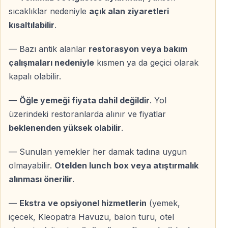
Kimler İçin Uygun?
sıcaklıklar nedeniyle
açık alan ziyaretleri
kısaltılabilir
.
— Kemer tatilini kültürel bir rota ile zenginleştirmek
isteyenler
— Bazı antik alanlar
restorasyon veya bakım
— Uzun yolculukları aceleye getirmeden yapmak
çalışmaları nedeniyle
kısmen ya da geçici olarak
isteyen misafirler
kapalı olabilir.
— Pamukkale’yi detaylı görmek isteyen fotoğraf ve
tarih meraklıları
—
Öğle yemeği fiyata dahil değildir
. Yol
— Termal konaklama deneyimi arayanlar
üzerindeki restoranlarda alınır ve fiyatlar
beklenenden yüksek olabilir
.
Fiyata Dahil Olan Hizmetler
— Sunulan yemekler her damak tadına uygun
— Kemer bölgesi otellerinden transfer
olmayabilir.
Otelden lunch box veya atıştırmalık
— Ulaşım ve profesyonel rehberlik
alınması önerilir
.
— 1 gece konaklama
— Otelde 1 sabah kahvaltısı ve 1 akşam yemeği
—
Ekstra ve opsiyonel hizmetlerin
(yemek,
içecek, Kleopatra Havuzu, balon turu, otel
Fiyata Dahil Olmayanlar