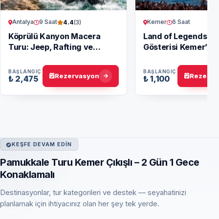
Antalya
9 Saat
Kemer
6 Saat
4.4
(3)
Köprülü Kanyon Macera
Land of Legends G
Turu: Jeep, Rafting ve
Gösterisi Kemer’den
Zipline
Muhteşem Şov!
BAŞLANGIÇ
BAŞLANGIÇ
Rezervasyon
Rezerva
₺ 2,475
₺ 1,100
KEŞFE DEVAM EDIN
Pamukkale Turu Kemer Çıkışlı – 2 Gün 1 Gece
Konaklamalı
Destinasyonlar, tur kategorileri ve destek — seyahatinizi
planlamak için ihtiyacınız olan her şey tek yerde.