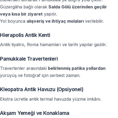
— Sezon ve talebe bağlı olarak belirli günlerde
Güzergâha bağlı olarak
Salda Gölü üzerinden geçilir
düzenlenir — rezervasyon öncesi müsaitlik kontrolü
veya kısa bir ziyaret
yapılır.
önerilir.
Yol boyunca
alışveriş ve ihtiyaç molaları
verilebilir.
Hierapolis Antik Kenti
Antik tiyatro, Roma hamamları ve tarihi yapılar gezilir.
Pamukkale Travertenleri
Travertenler arasındaki
belirlenmiş patika yollardan
yürüyüş ve fotoğraf için serbest zaman.
Kleopatra Antik Havuzu (Opsiyonel)
Ekstra ücretle antik termal havuzda yüzme imkânı.
Akşam Yemeği ve Konaklama