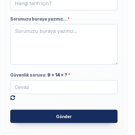
Sorunuzu buraya yazınız...
*
Güvenlik sorusu:
9
+
14
= ?
*
Gönder