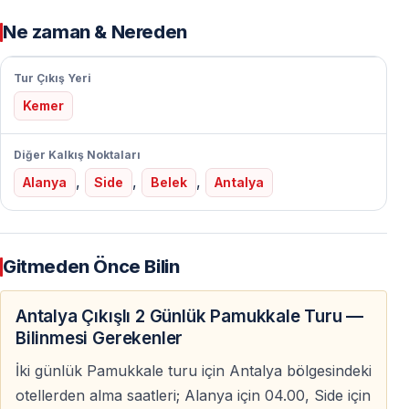
rehber anlatımı
Ne zaman & Nereden
— Serbest zaman ile fotoğraf ve keşif imkânı
Tur Çıkış Yeri
Konaklama ve Akşam
Kemer
Günün sonunda Pamukkale veya çevresindeki termal
otelde konaklama yapılır — akşam yemeği otelde alınır.
Diğer Kalkış Noktaları
Dileyen misafirler termal havuzlardan yararlanabilir —
,
,
,
Alanya
Side
Belek
Antalya
uzun yolun ardından dinlenme fırsatı sunulur.
2. Gün — Serbest Zaman ve Dönüş
Gitmeden Önce Bilin
Sabah Programı
Antalya Çıkışlı 2 Günlük Pamukkale Turu —
Otelde kahvaltı sonrası serbest zaman verilir —
Bilinmesi Gerekenler
Pamukkale çevresini bireysel olarak keşfetme veya
dinlenme imkânı sunulur.
İki günlük Pamukkale turu için Antalya bölgesindeki
otellerden alma saatleri; Alanya için 04.00, Side için