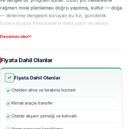
rağmen mola planlaması doğru yapılmış, kültür — doğa
— dinlenme dengesini koruyan bu tur, günübirlik
turlara kıyasla Pamukkale’yi daha sakin ve detaylı
deneyimleme imkânı sağlar.
Devamını oku
Turun Genel Özellikleri
— Kemer bölgesindeki otellerden sabah erken saatlerde
Fiyata Dahil Olanlar
alınış
— Klimalı ve konforlu araçlarla kara yolculuğu
Fiyata Dahil Olanlar
— 1 gece konaklamalı program
— Profesyonel rehberlik hizmeti
Otelden alma ve bırakma hizmeti
— Zaman baskısı olmadan Pamukkale ve Hierapolis
Klimalı araçla transfer
gezisi
Otelde akşam yemeği ve kahvaltı
1. Gün — Kemer’den Pamukkale’ye Yolculuk
Yarım pansiyon konaklama