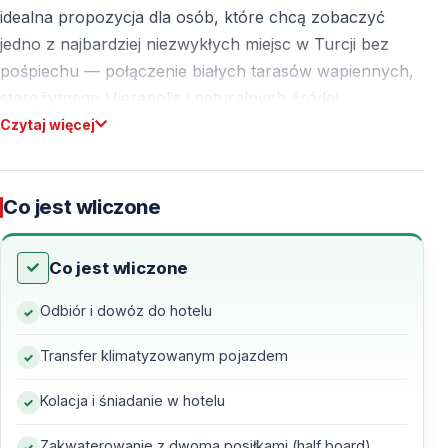
idealna propozycja dla osób, które chcą zobaczyć
jedno z najbardziej niezwykłych miejsc w Turcji bez
pośpiechu — połączenie białych tarasów wapiennych,
starożytnego Hierapolis i naturalnych źródeł
termalnych. Program łączy zwiedzanie, czas wolny
Czytaj więcej
oraz komfort podróży — z myślą o gościach
wypoczywających w Kemer i okolicach.
Co jest wliczone
Dlaczego warto wybrać 2-dniową wycieczkę
Co jest wliczone
do Pamukkale z Kemer
Odbiór i dowóz do hotelu
— spokojne tempo zwiedzania bez presji czasu
— możliwość zobaczenia Pamukkale o różnych
Transfer klimatyzowanym pojazdem
porach dnia
— nocleg w regionie Pamukkale — więcej czasu na
Kolacja i śniadanie w hotelu
relaks
Zakwaterowanie z dwoma posiłkami (half board)