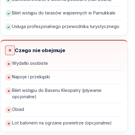
— połączenie przyrody, historii i wellness
— komfortowy transport i opieka przewodnika
Bilet wstępu do tarasów wapiennych w Pamukkale
Usługa profesjonalnego przewodnika turystycznego
Dzień 1 — Kemer → Pamukkale — Hierapolis i
tarasy wapienne
Czego nie obejmuje
Wczesny wyjazd z regionu Kemer
Wydatki osobiste
Wycieczka rozpoczyna się wczesnym rankiem —
odbiór z hoteli w Kemer, Göynük, Beldibi, Çamyuva i
Napoje i przekąski
Tekirova. Przejazd komfortowym, klimatyzowanym
autokarem w kierunku Pamukkale z przerwami na
Bilet wstępu do Basenu Kleopatry (pływanie
opcjonalne)
odpoczynek i posiłki.
Obiad
Zwiedzanie starożytnego miasta Hierapolis
Lot balonem na ogrzane powietrze (opcjonalnie)
Po przyjeździe do Pamukkale rozpoczyna się
zwiedzanie ruin antycznego Hierapolis — teatru