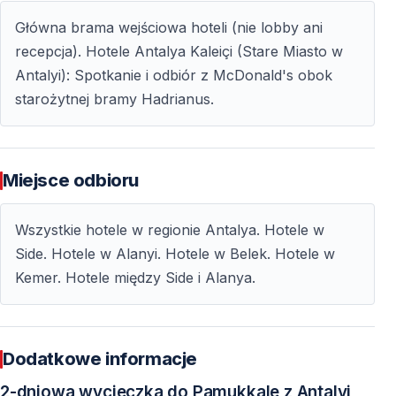
— należy zabrać strój kąpielowy i ręcznik
Główna brama wejściowa hoteli (nie lobby ani
— program może ulec zmianie ze względu na warunki
recepcja). Hotele Antalya Kaleiçi (Stare Miasto w
pogodowe
Antalyi): Spotkanie i odbiór z McDonald's obok
starożytnej bramy Hadrianus.
Najczęściej zadawane pytania
Czy wycieczka odbywa się z odbiorem z hotelu
Miejsce odbioru
w Kemer
Wszystkie hotele w regionie Antalya. Hotele w
Tak — odbiór realizowany jest z hoteli w Kemer oraz
Side. Hotele w Alanyi. Hotele w Belek. Hotele w
okolicznych miejscowości.
Kemer. Hotele między Side i Alanya.
Czy wycieczka jest odpowiednia dla dzieci
Tak — program jest umiarkowany i odpowiedni dla
Dodatkowe informacje
rodzin z dziećmi.
2-dniowa wycieczka do Pamukkale z Antalyi