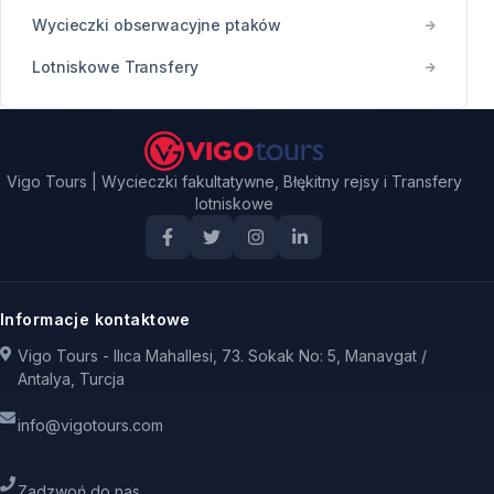
Wycieczki obserwacyjne ptaków
Lotniskowe Transfery
Vigo Tours | Wycieczki fakultatywne, Błękitny rejsy i Transfery
lotniskowe
Informacje kontaktowe
Vigo Tours - Ilıca Mahallesi, 73. Sokak No: 5, Manavgat /
Antalya, Turcja
info@vigotours.com
Zadzwoń do nas