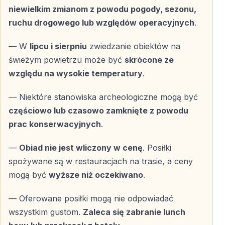
Powrót do regionu Kemer
niewielkim zmianom z powodu pogody, sezonu,
ruchu drogowego lub względów operacyjnych
.
Po zakończeniu programu następuje wyjazd w drogę
powrotną do Kemer — przyjazd do hoteli w godzinach
— W
lipcu i sierpniu
zwiedzanie obiektów na
wieczornych.
świeżym powietrzu może być
skrócone ze
względu na wysokie temperatury
.
Co zawiera 2-dniowa wycieczka do Pamukkale
— Niektóre stanowiska archeologiczne mogą być
z Kemer
częściowo lub czasowo zamknięte z powodu
— transfer z i do hotelu w regionie Kemer
prac konserwacyjnych
.
— transport klimatyzowanym autokarem
— nocleg w hotelu w Pamukkale
—
Obiad nie jest wliczony w cenę
. Posiłki
— śniadanie i kolacja
spożywane są w restauracjach na trasie, a ceny
— opieka licencjonowanego przewodnika
mogą być
wyższe niż oczekiwano
.
— podstawowe ubezpieczenie
— Oferowane posiłki mogą nie odpowiadać
wszystkim gustom.
Zaleca się zabranie lunch
Czego nie zawiera cena wycieczki