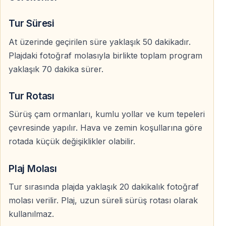
otelin konumuna ve günlük tur programına göre
Tur Süresi
belirlenir. Belek bölgesindeki otellerden gidiş ve dönüş
transferi sağlanır.
At üzerinde geçirilen süre yaklaşık 50 dakikadır.
Plajdaki fotoğraf molasıyla birlikte toplam program
Sürüş Süresi
yaklaşık 70 dakika sürer.
At üzerinde geçirilen süre yaklaşık 50 dakikadır. Plajdaki
Tur Rotası
fotoğraf molası ve kısa hazırlık süreciyle birlikte
program yaklaşık 70 dakika sürer.
Sürüş çam ormanları, kumlu yollar ve kum tepeleri
çevresinde yapılır. Hava ve zemin koşullarına göre
Grubun ilerleme hızı, katılımcıların deneyimi ve günlük
rotada küçük değişiklikler olabilir.
zemin koşulları tur süresinde küçük değişikliklere
neden olabilir.
Plaj Molası
Tur sırasında plajda yaklaşık 20 dakikalık fotoğraf
Sıkça Sorulan Sorular
molası verilir. Plaj, uzun süreli sürüş rotası olarak
kullanılmaz.
Daha önce ata binmedim, tura katılabilir miyim?