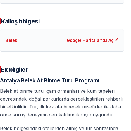
Önemli Bilgilendirme – Sahilde At Binme Turu
Kalkış bölgesi
Antalya ve Belek çıkışlı turlarda, yetkili makamların
kararı gereği plajda veya denizin içinde at sürülmesi
Belek
Google Haritalar'da Aç
yasaktır. Tur sırasında atlar plaja yalnızca yaklaşık 20
dakikalık fotoğraf molası için götürülmektedir.
Bu kural bölgedeki tüm tur firmaları için geçerlidir ve
Ek bilgiler
hiçbir firmaya özel ayrıcalık tanınmamaktadır.
Antalya Belek At Binme Turu Programı
Belek at binme turu, çam ormanları ve kum tepeleri
çevresindeki doğal parkurlarda gerçekleştirilen rehberli
bir etkinliktir. Tur, ilk kez ata binecek misafirler ile daha
önce sürüş deneyimi olan katılımcılar için uygundur.
Belek bölgesindeki otellerden alınış ve tur sonrasında