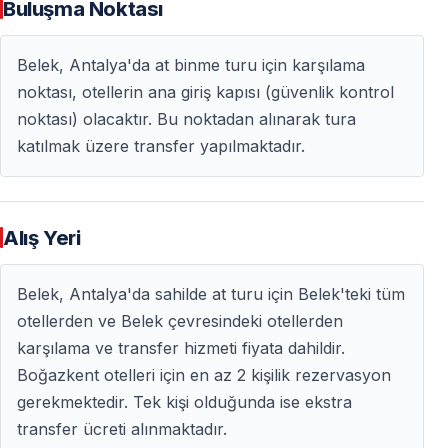
Otel transferi var mı?
Buluşma Noktası
Evet. Belek bölgesindeki otellerden alınış ve tur
Belek, Antalya'da at binme turu için karşılama
sonrasında otele dönüş sağlanır.
noktası, otellerin ana giriş kapısı (güvenlik kontrol
Hangi tur saatleri bulunuyor?
noktası) olacaktır. Bu noktadan alınarak tura
katılmak üzere transfer yapılmaktadır.
Gündüz ve gün batımı tur seçenekleri vardır. Gün
doğumu turu düzenlenmez.
Plajda fotoğraf çekilebilir mi?
Alış Yeri
Evet. Yaklaşık 20 dakikalık plaj molası özellikle fotoğraf
Belek, Antalya'da sahilde at turu için Belek'teki tüm
çekimi için ayrılmıştır.
otellerden ve Belek çevresindeki otellerden
karşılama ve transfer hizmeti fiyata dahildir.
Rota her gün aynı mı?
Boğazkent otelleri için en az 2 kişilik rezervasyon
Ana rota orman ve kum tepeleri çevresindedir. Hava,
gerekmektedir. Tek kişi olduğunda ise ekstra
zemin veya yerel koşullar nedeniyle küçük değişiklikler
transfer ücreti alınmaktadır.
yapılabilir.