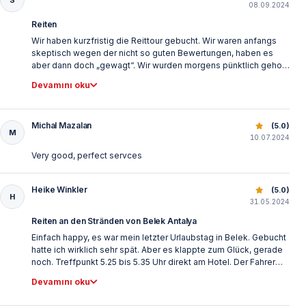
08.09.2024
Reiten
Wir haben kurzfristig die Reittour gebucht. Wir waren anfangs
skeptisch wegen der nicht so guten Bewertungen, haben es
aber dann doch „gewagt“. Wir wurden morgens pünktlich geholt
und kamen an eine Zwischenstationen, zwischen Stall und
Devamını oku
Strand. Da diese zwischenstation nicht dem Unternehmen
gehört und auch der Strand nicht privat ist, lag Müll rum.
Allerdings kann hier das Unternehmen nichts, da es sich wie
Michal Mazalan
Belek At Binme Turu: Orman, Kum Tepeleri ve Plaj Foto Mo
(5.0)
gesagt um einen öffentlichen Platz handelt ! Die Pferde waren in
M
10.07.2024
einem guten Allgemeinzustand und waren auch sehr lieb. Der
Tourleiter war sehr nett, das einzige was uns nicht so gefallen
Very good, perfect servces
hat waren die Bilder und Videos. Als Erinnerung haben wir sie
trotzdem gekauft, allerdings waren sie nicht so schön wie wir
erhofft haben. Ist allerdings auch Geschmackssache! Wir
Heike Winkler
Belek At Binme Turu: Orman, Kum Tepeleri ve Plaj Foto Mo
(5.0)
H
können die Tour nur empfehlen !
31.05.2024
Reiten an den Stränden von Belek Antalya
Einfach happy, es war mein letzter Urlaubstag in Belek. Gebucht
hatte ich wirklich sehr spät. Aber es klappte zum Glück, gerade
noch. Treffpunkt 5.25 bis 5.35 Uhr direkt am Hotel. Der Fahrer
und gleichzeitig auch Guide, war pünktlich und musste sogar
Devamını oku
noch kurz auf mich warten. Wir fuhren etwa eine halbe Stunde
und kamen an einem entlegenen Grundstück an. Er bat mich kurz