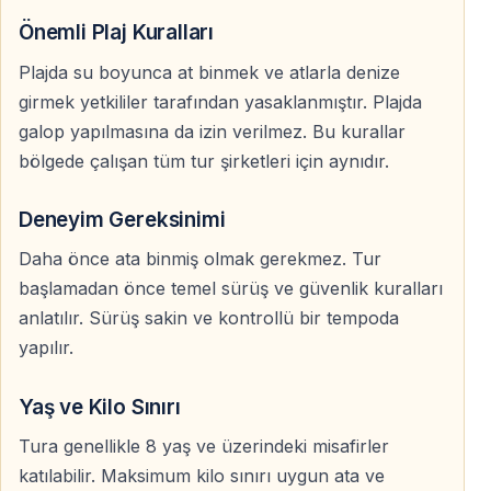
Evet. Belek at binme turu ilk kez ata binecek misafirler
Önemli Plaj Kuralları
için uygundur. Tur başlamadan önce temel sürüş ve
Plajda su boyunca at binmek ve atlarla denize
güvenlik bilgileri verilir.
girmek yetkililer tarafından yasaklanmıştır. Plajda
galop yapılmasına da izin verilmez. Bu kurallar
Tur rotası nereden geçiyor?
bölgede çalışan tüm tur şirketleri için aynıdır.
Rota ağırlıklı olarak çam ormanları, kumlu yollar ve
doğal kum tepeleri çevresinden geçer.
Deneyim Gereksinimi
Daha önce ata binmiş olmak gerekmez. Tur
Plajda at biniliyor mu?
başlamadan önce temel sürüş ve güvenlik kuralları
Plaj bölümü yaklaşık 20 dakikalık fotoğraf molası için
anlatılır. Sürüş sakin ve kontrollü bir tempoda
kullanılır. Plajda uzun süreli sürüş yapılmaz.
yapılır.
Atlarla su boyunca ilerleniyor mu?
Yaş ve Kilo Sınırı
Hayır. Su boyunca at binmek ve atlarla denize girmek
Tura genellikle 8 yaş ve üzerindeki misafirler
yerel yetkililer tarafından yasaklanmıştır.
katılabilir. Maksimum kilo sınırı uygun ata ve