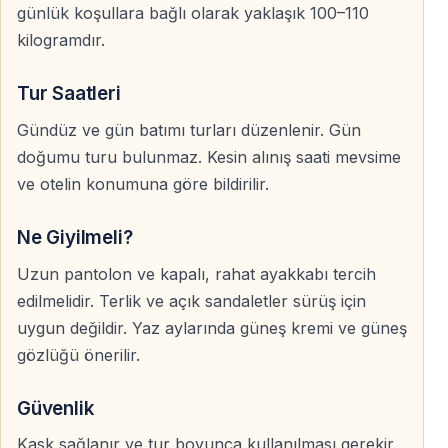
günlük koşullara bağlı olarak yaklaşık 100–110
Plajda galop yapılabilir mi?
kilogramdır.
Hayır. Plajda galop yapılmasına izin verilmez. Bu yasak
bölgede faaliyet gösteren tüm tur şirketleri için aynıdır.
Tur Saatleri
Gündüz ve gün batımı turları düzenlenir. Gün
Turun tamamı ne kadar sürüyor?
doğumu turu bulunmaz. Kesin alınış saati mevsime
Program, sürüş ve plajdaki fotoğraf molasıyla birlikte
ve otelin konumuna göre bildirilir.
yaklaşık 70 dakika sürer.
Ne Giyilmeli?
At üzerinde ne kadar süre kalınıyor?
Uzun pantolon ve kapalı, rahat ayakkabı tercih
Asıl sürüş süresi yaklaşık 50 dakikadır.
edilmelidir. Terlik ve açık sandaletler sürüş için
uygun değildir. Yaz aylarında güneş kremi ve güneş
Çocuklar tura katılabilir mi?
gözlüğü önerilir.
Genel olarak 8 yaş ve üzerindeki çocuklar katılabilir.
Güvenlik
Kesin karar çocuğun boyu, kilosu ve güvenli şekilde ata
binebilmesine göre verilir.
Kask sağlanır ve tur boyunca kullanılması gerekir.