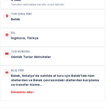
Transferli aktivitelere transfer süresi dahildir.
TUR ÇIKIŞ YERI
Belek
DIL
İngilizce, Türkçe
TUR KÜNYESI
Günlük Turlar Aktiviteler
ALIŞ YERI
Belek, Antalya'da sahilde at turu için Belek'teki tüm
otellerden ve Belek çevresindeki otellerden karşılama
ve transfer hizme…
Devamını oku