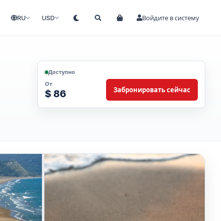
RU
USD
Войдите в систему
Доступно
От
Забронировать сейчас
$ 86