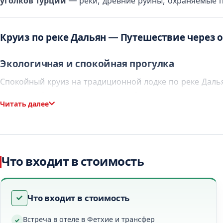
уголков Турции
— реки, древние руины, охраняемые 
Круиз по реке Дальян — Путешествие через
Экологичная и спокойная прогулка
Спокойный круиз на традиционной лодке по реке Далья
природы. Отличное место для наблюдения за птицами
Читать далее
Вид на скальные гробницы Ликийцев
Во время круиза открывается вид на впечатляющие ск
примерно 400 г. до н.э.
Что входит в стоимость
Пляж Черепах (Изтузу) — Где река встречает
Что входит в стоимость
Природно охраняемое место
Встреча в отеле в Фетхие и трансфер