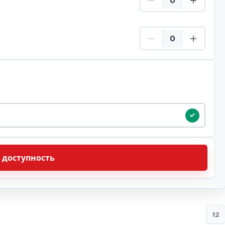
Дети Количество
ую дату
 доступность
12