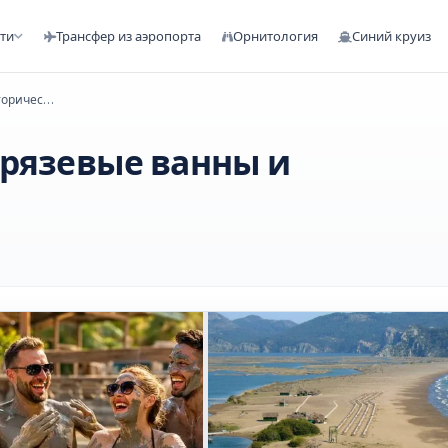
сти
Трансфер из аэропорта
Орнитология
Синий круиз
Дальян из Фетхие: пляж, грязевые ванны и исторические места
грязевые ванны и