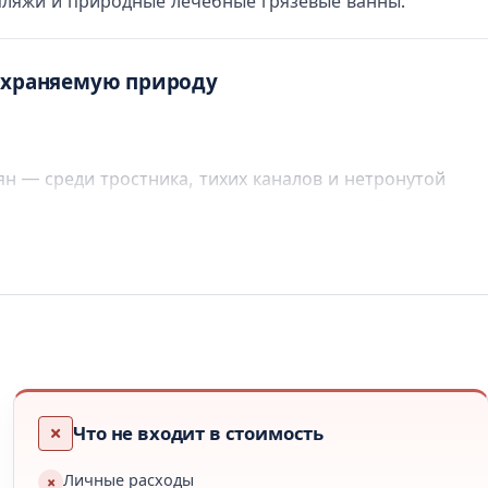
пляжи и природные лечебные грязевые ванны.
 охраняемую природу
н — среди тростника, тихих каналов и нетронутой
 и фотографирования живописных пейзажей.
альные гробницы — вырезанные в скалах и датируемые
ся с морем
Что не входит в стоимость
Личные расходы