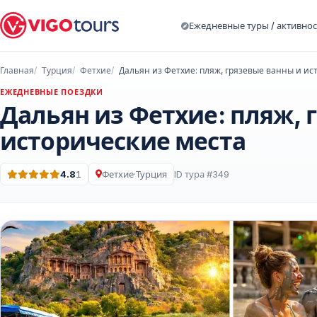
Ежедневные туры / активно
Главная
Турция
Фетхие
ЕЖЕДНЕВНЫЕ ПОЕЗДКИ
Дальян из Фетхие: пляж, 
исторические места
4.8
1
Фетхие
·
Турция
ID тура #349
Оценка: 4.8 из 5 · 1 Отзывы