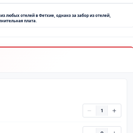
из любых отелей в Фетхие, однако за забор из отелей,
лнительная плата.
Взрослый Количеств
Дети Количество