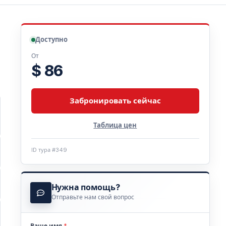
Доступно
От
$ 86
Забронировать сейчас
Таблица цен
ID тура #349
Нужна помощь?
Отправьте нам свой вопрос
Ваше имя
*