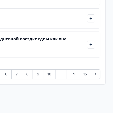
дневной поездке где и как она
6
7
8
9
10
...
14
15