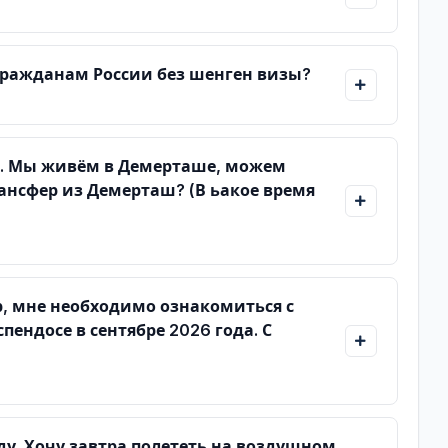
гражданам России без шенген визы?
да. Мы живём в Демерташе, можем
рансфер из Демерташ? (В ьакое время
, мне необходимо ознакомиться с
пендосе в сентябре 2026 года. С
нду. Хочу завтра полететь на воздушном