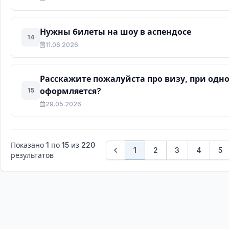
Нужны билеты на шоу в аспендосе
14
11.06.2026
Расскажите пожалуйста про визу, при одно
оформляется?
15
29.05.2026
Показано
1
по
15
из
220
1
2
3
4
5
результатов