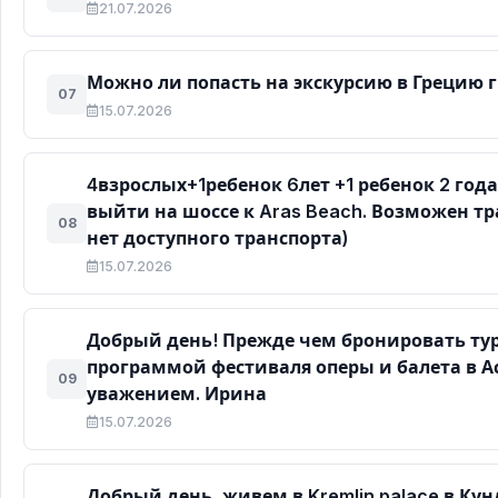
21.07.2026
Можно ли попасть на экскурсию в Грецию 
07
15.07.2026
4взрослых+1ребенок 6лет +1 ребенок 2 го
выйти на шоссе к Aras Beach. Возможен т
08
нет доступного транспорта)
15.07.2026
Добрый день! Прежде чем бронировать тур
программой фестиваля оперы и балета в Ас
09
уважением. Ирина
15.07.2026
Добрый день, живем в Kremlin palace в Ку