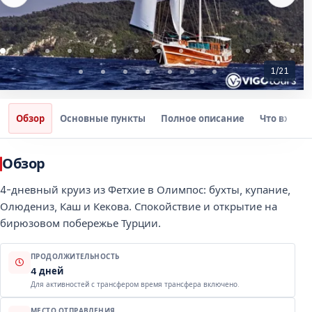
1
/
21
Обзор
Основные пункты
Полное описание
Что входит
Обзор
4-дневный круиз из Фетхие в Олимпос: бухты, купание,
Олюдениз, Каш и Кекова. Спокойствие и открытие на
бирюзовом побережье Турции.
ПРОДОЛЖИТЕЛЬНОСТЬ
4 дней
Для активностей с трансфером время трансфера включено.
МЕСТО ОТПРАВЛЕНИЯ