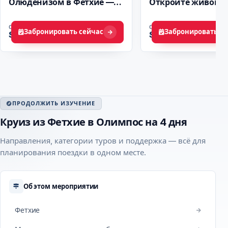
Олюденизом в Фетхие —
Откройте живопи
тандемный полёт
маршруты Турции
ОТ
ОТ
Забронировать сейчас
Забронировать се
$ 172
$ 68
ПРОДОЛЖИТЬ ИЗУЧЕНИЕ
Круиз из Фетхие в Олимпос на 4 дня
Направления, категории туров и поддержка — всё для
планирования поездки в одном месте.
Об этом мероприятии
Фетхие