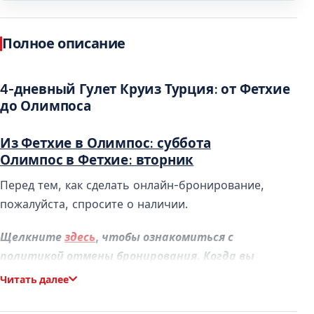
Полное описание
4-дневный Гулет Круиз Турция: от Фетхие
до Олимпоса
Из Фетхие в Олимпос: суббота
Олимпос в Фетхие: вторник
Перед тем, как сделать онлайн-бронирование,
пожалуйста, спросите о наличии.
Щелкните
здесь
, чтобы ознакомиться с
политикой отмены бронирования. Когда вы
бронируете синий круиз, вы принимаете условия
Читать далее
отмены.