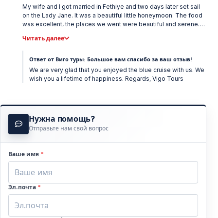
My wife and I got married in Fethiye and two days later set sail
on the Lady Jane. It was a beautiful little honeymoon. The food
was excellent, the places we went were beautiful and serene.
The crew was very hospitable and attentive. The office was
Читать далее
responsive and detailed. We left our wedding bouquet on the
ship accidentally and they mailed it to us in Istanbul the next day.
We highly recommend their service and cruise. Wonderful
Ответ от Виго туры: Большое вам спасибо за ваш отзыв!
experience!
We are very glad that you enjoyed the blue cruise with us. We
wish you a lifetime of happiness. Regards, Vigo Tours
Нужна помощь?
Отправьте нам свой вопрос
Ваше имя
*
Эл.почта
*