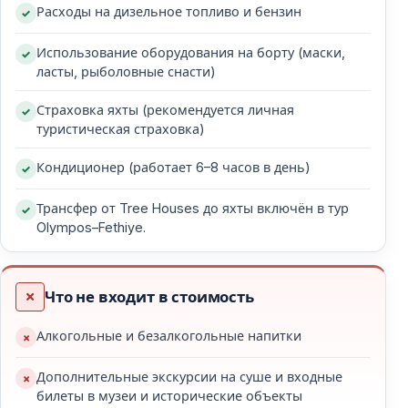
Расходы на дизельное топливо и бензин
посадкой на лодку в 14:30. После размещения судно
направляется в бухту Саманлык для первой
Использование оборудования на борту (маски,
остановки на купание. Во второй половине дня
ласты, рыболовные снасти)
маршрут продолжается к Красному острову, где
Страховка яхты (рекомендуется личная
можно наблюдать мягкий свет заката. Ужин
туристическая страховка)
готовится на борту, а ночёвка проходит в бухте
Бонджуклу или Тарзан.
Кондиционер (работает 6–8 часов в день)
День 2
Трансфер от Tree Houses до яхты включён в тур
Утром лодка прибывает в Долину бабочек. Здесь
Olympos–Fethiye.
есть время для купания или короткой прогулки
среди высоких скал. Затем подаётся обед в
Что не входит в стоимость
Олудениз. После обеда группа достигает острова
Святого Николая, где можно подняться к смотровой
Алкогольные и безалкогольные напитки
площадке. Ночёвка проходит на острове.
Дополнительные экскурсии на суше и входные
День 3
билеты в музеи и исторические объекты