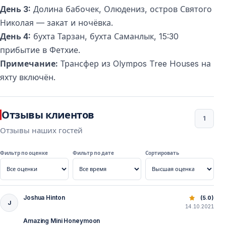
День 3:
Долина бабочек, Олюдениз, остров Святого
Николая — закат и ночёвка.
День 4:
бухта Тарзан, бухта Саманлык, 15:30
прибытие в Фетхие.
Примечание:
Трансфер из Olympos Tree Houses на
яхту включён.
Отзывы клиентов
1
Отзывы наших гостей
Фильтр по оценке
Фильтр по дате
Сортировать
Joshua Hinton
Круиз из Фетхие в Олимпос на 4 дня
(5.0)
J
14.10.2021
Amazing Mini Honeymoon