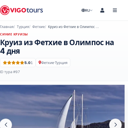
RU
Главная
Турция
Фетхие
Круиз из Фетхие в Олимпос на 4 дня
СИНИЕ КРУИЗЫ
Круиз из Фетхие в Олимпос на
4 дня
5.0
1
Фетхие
·
Турция
Оценка: 5.0 из 5 · 1 Отзывы
ID тура #97