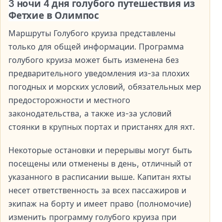
3 ночи 4 дня голубого путешествия из
Фетхие в Олимпос
Olympos – Fethiye (4 дня / 3 ночи)
Маршруты Голубого круиза представлены
День 1:
14:30 регистрация в Андриаке → 15:00 выход
только для общей информации. Программа
→ Пляж черепах → бухта Чамлык → ночёвка в
голубого круиза может быть изменена без
Гоккая.
предварительного уведомления из-за плохих
День 2:
Крепость Симена → Затонувший город →
погодных и морских условий, обязательных мер
бухта Терсане → Каш → ночёвка в Лиманагзы/
предосторожности и местного
Хидайет.
законодательства, а также из-за условий
День 3:
Долина бабочек → Олюдениз → остров
стоянки в крупных портах и ​​пристанях для яхт.
Святого Николая (закат и ночёвка).
День 4:
бухта Тарзан → бухта Саманлык → 15:30
Некоторые остановки и перерывы могут быть
прибытие в Фетхие.
посещены или отменены в день, отличный от
Примечание:
Трансфер из Olympos Tree Houses на
указанного в расписании выше. Капитан яхты
яхту включён.
несет ответственность за всех пассажиров и
экипаж на борту и имеет право (полномочие)
изменить программу голубого круиза при