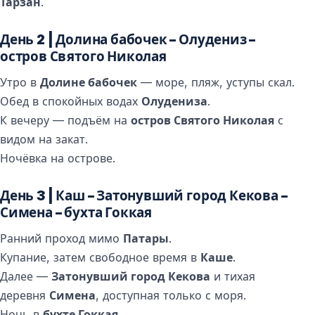
Тарзан
.
День 2 | Долина бабочек – Олудениз –
остров Святого Николая
Утро в
Долине бабочек
— море, пляж, уступы скал.
Обед в спокойных водах
Олудениза
.
К вечеру — подъём на
остров Святого Николая
с
видом на закат.
Ночёвка на острове.
День 3 | Каш – Затонувший город Кекова –
Симена – бухта Гоккая
Ранний проход мимо
Патары
.
Купание, затем свободное время в
Каше
.
Далее —
Затонувший город Кекова
и тихая
деревня
Симена
, доступная только с моря.
Ночь в
бухте Гоккая
.