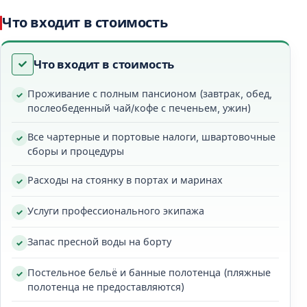
Тур заканчивается в порту Демре. Услуга трансфера
Что входит в стоимость
до Олимпоса не предоставляется. Расстояние между
портом Демре и Олимпосом составляет 82 км. Тур
Что входит в стоимость
из Демре в Фетхие начинается из гавани Демре.
Проживание с полным пансионом (завтрак, обед,
Голубое путешествие Фетхие на Олимпос, которое
послеобеденный чай/кофе с печеньем, ужин)
занимает 4 дня и 3 ночи на Олимпос из Фетхие,
является одним из самых популярных маршрутов
Все чартерные и портовые налоги, швартовочные
сборы и процедуры
вдоль бирюзового побережья Турции. Голубой
круиз на турецком гулете, этот синий круиз
Расходы на стоянку в портах и маринах
предлагает что-то лучшее для всех. Потрясающие
виды, древние места, города и
Услуги профессионального экипажа
достопримечательности, кристально чистая вода,
Запас пресной воды на борту
плавание и сноркелинг, а также отдых.
Постельное бельё и банные полотенца (пляжные
День 1
полотенца не предоставляются)
Путешествие начинается встречей в 14:00 и