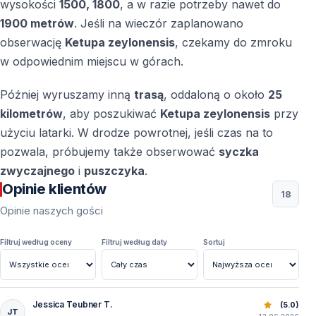
wysokości
1500, 1800
, a w razie potrzeby nawet do
regionu.
1900 metrów
. Jeśli na wieczór zaplanowano
obserwację
Ketupa zeylonensis
, czekamy do zmroku
Czy wycieczka jest odpowiednia dla
w odpowiednim miejscu w górach.
fotografów przyrody
Tak — różnorodność gatunków i krajobrazów czyni
Później wyruszamy inną
trasą
, oddaloną o około
25
region idealnym do fotografii ptaków i dzikiej przyrody.
kilometrów
, aby poszukiwać
Ketupa zeylonensis
przy
użyciu latarki. W drodze powrotnej, jeśli czas na to
Turcja to nie tylko kierunek birdwatchingowy — to
pozwala, próbujemy także obserwować
syczka
żywe skrzyżowanie szlaków migracyjnych, gdzie
zwyczajnego
i
puszczyka
.
natura pozostaje w ciągłym ruchu.
Opinie klientów
18
Opinie naszych gości
Filtruj według oceny
Filtruj według daty
Sortuj
Jessica Teubner T.
Ptaki Turcji: Najlepsze Miejsca do Obserwacji
(5.0)
JT