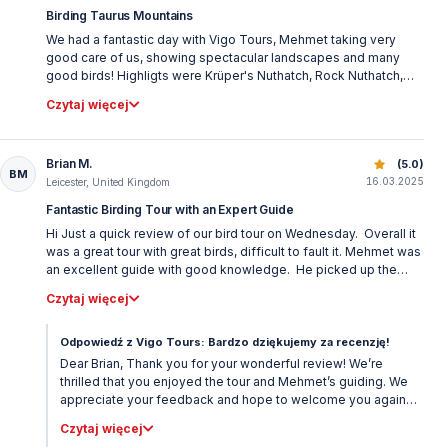
Birding Taurus Mountains
We had a fantastic day with Vigo Tours, Mehmet taking very
good care of us, showing spectacular landscapes and many
good birds! Highligts were Krüper's Nuthatch, Rock Nuthatch,
White-backed Woodpecker, Snowfinch, Red-fronted Serin,
Czytaj więcej
Finsch's Wheatear, and - of course - Brown Fish-Owl! :) Taking
the arrangement, e.g. 4-wheel-drive and full day (and night, if
necesssary) birding commitment, the price is reasonable and
Brian M.
Ptaki Turcji: Najlepsze Miejsca do Obserwacji
(5.0)
fair. Using Vigo Tours for birding the Taurus Mountains (and the
BM
16.03.2025
coast below, and even other parts of Turkey, I beleive) should
Leicester, United Kingdom
be highly recommended!
Fantastic Birding Tour with an Expert Guide
Hi Just a quick review of our bird tour on Wednesday. Overall it
was a great tour with great birds, difficult to fault it. Mehmet was
an excellent guide with good knowledge. He picked up the
birds quickly and identification was spot on. A good selection of
Czytaj więcej
birds were seen, obviously some were not seen. Perhaps we
were a week early but this could happen anytime. There are
always some you miss but these were outweighed by what we
Odpowiedź z Vigo Tours: Bardzo dziękujemy za recenzję!
saw. Downside was that we called an end to the tour before we
Dear Brian, Thank you for your wonderful review! We’re
saw the Fish Owl though Mehmet gave it a good try. It was a
thrilled that you enjoyed the tour and Mehmet’s guiding. We
very long day for us starting at 6.00 so by midnight we were
appreciate your feedback and hope to welcome you again
worn out! Perhaps we should have kept the owl tour for another
for another birding adventure! Best regards, Vigo Tours
Czytaj więcej
night to spead it out but because of us staying in Antalya it