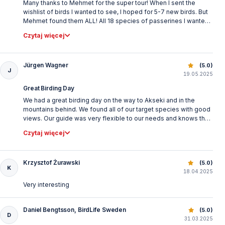
Many thanks to Mehmet for the super tour! When I sent the
realise until i received the bird list that he had found a Delicate
wishlist of birds I wanted to see, I hoped for 5-7 new birds. But
Prinia which i hadnt heard him call out. It was a new bird for me.
Mehmet found them ALL! All 18 species of passerines I wanted
We spent extra time in the mountains to give the birds a chance
to see. I have 18 lifers!! Thank you very much!!
to show after the rain but no such luck, though we did get a few
Czytaj więcej
Black-eared Wheatears and Blue-rock Thrush. A great day and
we'll worth it. Thanks to Mehmet
Jürgen Wagner
Ptaki Turcji: Najlepsze Miejsca do Obserwacji
(5.0)
J
19.05.2025
Great Birding Day
We had a great birding day on the way to Akseki and in the
mountains behind. We found all of our target species with good
views. Our guide was very flexible to our needs and knows the
best places for all species. Communication for the preparation
Czytaj więcej
of the tour details in advance per WhatsApp was fast and clear.
And the realization fits exactly to the planing. A must if you stay
in the Antalya area.
Krzysztof Żurawski
Ptaki Turcji: Najlepsze Miejsca do Obserwacji
(5.0)
K
18.04.2025
Very interesting
Daniel Bengtsson, BirdLife Sweden
Ptaki Turcji: Najlepsze Miejsca do Obserwacji
(5.0)
D
31.03.2025