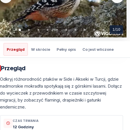
1
/
10
Przegląd
W skrócie
Pełny opis
Co jest wliczone
Co t
Przegląd
Odkryj różnorodność ptaków w Side i Akseki w Turcji, gdzie
nadmorskie mokradła spotykają się z górskimi lasami. Dołącz
do wycieczek z przewodnikiem w czasie szczytowej
migracji, by zobaczyć flamingi, drapieżniki i gatunki
endemiczne.
CZAS TRWANIA
12 Godziny