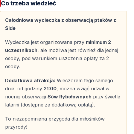
Bociany i ptaki drapieżne w Kapadocji — spektakularne
Co trzeba wiedzieć
przeloty
Artvin, Hatay i Bosfor — kluczowe punkty migracyjne
Całodniowa wycieczka z obserwacją ptaków z
Side, Akseki i zaplecze Antalyi — rzadkie i endemiczne
Side
gatunki
Wycieczka jest organizowana przy
minimum 2
Obserwacja Ptaków w Side i Akseki
uczestnikach
, ale możliwa jest również dla jednej
osoby, pod warunkiem uiszczenia opłaty za 2
Tereny podmokłe w Side przyciągają ptaki brodzące,
osoby.
czaple i barwne żołny — natomiast górzyste okolice
Akseki słyną z orłów, sów i ptaków leśnych. Możliwość
Dodatkowa atrakcja:
Wieczorem tego samego
obserwacji różnych ekosystemów na niewielkim
dnia, od godziny
21:00
, można wziąć udział w
obszarze — to jeden z największych atutów tego
nocnej obserwacji
Sów Rybołownych
przy świetle
regionu.
latarni (dostępne za dodatkową opłatą).
Gatunki Często Spotykane
To niezapomniana przygoda dla miłośników
przyrody!
Żołny i kraski — intensywne barwy i dynamiczny lot