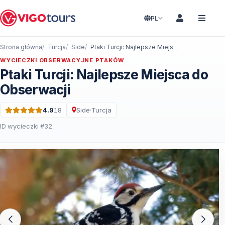
PL
Strona główna
Turcja
Side
Ptaki Turcji: Najlepsze Miejsca do Obserwacji
WYCIECZKI OBSERWACYJNE PTAKÓW
Ptaki Turcji: Najlepsze Miejsca do
Obserwacji
4.9
18
Side
·
Turcja
Ocena: 4.9 na 5 · 18 Recenzje
ID wycieczki #32