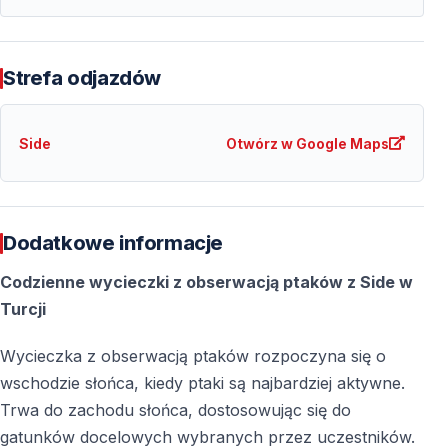
skuteczność obserwacji
Małe grupy — spokojne i skoncentrowane
doświadczenie
Strefa odjazdów
Wiedza o siedliskach, migracjach i ochronie przyrody
— głębsze zrozumienie
Side
Otwórz w Google Maps
Niezależnie od tego, czy szukasz
birdwatchingu w
pobliżu miejsca pobytu
— czy planujesz wyprawę
typowo przyrodniczą — te wycieczki pozwalają
zanurzyć się w bogactwie ptasiego świata Turcji.
Dodatkowe informacje
Codzienne wycieczki z obserwacją ptaków z Side w
Najczęściej Zadawane Pytania
Turcji
Czy potrzebne jest wcześniejsze
Wycieczka z obserwacją ptaków rozpoczyna się o
doświadczenie w obserwacji ptaków
wschodzie słońca, kiedy ptaki są najbardziej aktywne.
Nie — wycieczki są odpowiednie zarówno dla
Trwa do zachodu słońca, dostosowując się do
początkujących, jak i zaawansowanych — tempo i
gatunków docelowych wybranych przez uczestników.