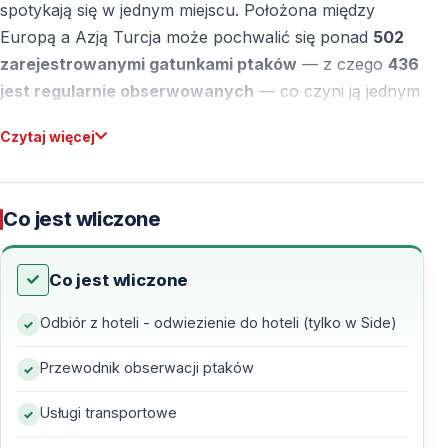
spotykają się w jednym miejscu. Położona między
Europą a Azją Turcja może pochwalić się ponad
502
zarejestrowanymi gatunkami ptaków
— z czego
436
jest regularnie obserwowanych
— co czyni ją jednym
z najciekawszych kierunków birdwatchingowych w
Czytaj więcej
Europie.
Dlaczego Turcja Jest Idealnym Kierunkiem do
Co jest wliczone
Obserwacji Ptaków
Turcja leży na jednym z najważniejszych szlaków
Co jest wliczone
migracji ptaków na świecie — każdego roku miliony
ptaków przemieszczają się przez Bosfor, Dardanele i
Odbiór z hoteli - odwiezienie do hoteli (tylko w Side)
południową Anatolię. Region Antalyi — w tym Side i
Akseki — wyróżnia się wyjątkową różnorodnością
Przewodnik obserwacji ptaków
siedlisk.
Usługi transportowe
Najlepsze Okresy Migracyjne