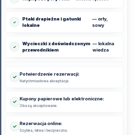
Ptaki drapieżne i gatunki
— orły,
lokalne
sowy
Wycieczki z doświadczonym
— lokalna
przewodnikiem
wiedza
Potwierdzenie rezerwacji:
Natychmiastowa akceptacja.
Kupony papierowe lub elektroniczne:
Oba są akceptowane.
Rezerwacja online:
Szybka, łatwa i bezpieczna.