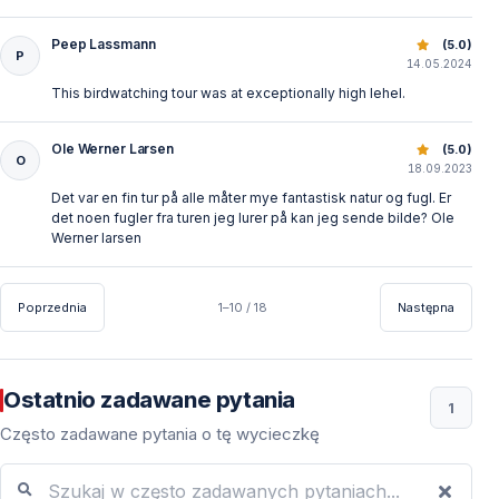
would have cost more due to travelling. That was our decision,
Mehmet was keen to carry on. So a great day with a great guide
and would recommend Vigo Tours and Mehmet in particular to
Peep Lassmann
Ptaki Turcji: Najlepsze Miejsca do Obserwacji
(5.0)
P
others. Maybe we will return. Cheers Brian
14.05.2024
This birdwatching tour was at exceptionally high lehel.
Ole Werner Larsen
Ptaki Turcji: Najlepsze Miejsca do Obserwacji
(5.0)
O
18.09.2023
Det var en fin tur på alle måter mye fantastisk natur og fugl. Er
det noen fugler fra turen jeg lurer på kan jeg sende bilde? Ole
Werner larsen
Poprzednia
1–10 / 18
Następna
Ostatnio zadawane pytania
1
Często zadawane pytania o tę wycieczkę
Szukaj w często zadawanych pytaniach...