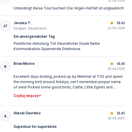
13.06.2026
Unbedingt diese Tour buchen! Die Vogel-Vielfalt ist unglaublich!
Jessica T.
Ptaki Turcji: Najlepsze Miejsca do Obserwacji
(5.0)
JT
13.06.2026
Dtuttgart, Deutschland
Ein unvergesslicher Tag
Pünktliche Abholung Toll freundlicher Guide Nette
Kommunikation Spannende Erlebnisse
Brian Moore
Ptaki Turcji: Najlepsze Miejsca do Obserwacji
(5.0)
B
28.04.2026
Excellent days birding, picked up by Mehmet at 7.00 and spent
the morning bird around Antalya, can't remember proper name
of area! Picked some good birds, Cattle, Little Egrets and
Squacco and Purple herons, many waders, Gull-billed and
Czytaj więcej
Whiskered Terns as well as 4 shrikes, Masked, Red-backed,
Lesser Grey and Woodchat all in a small area plus quite a few
warblers and waders. After this we headed into the mountains
Alexei Gavrikov
Ptaki Turcji: Najlepsze Miejsca do Obserwacji
(5.0)
where we ran into a thunderstorm which spoilt the day as birds
A
16.06.2025
kept down and didn't show, esespecially Red-fronted Serrin,
our target species. Can't win them all but thats birding! Mehmet
Supertour for superbirds
picked up most birds and made sure i saw them, though i didnt