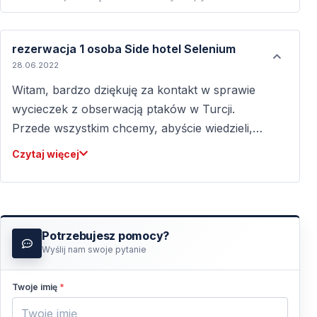
rezerwacja 1 osoba Side hotel Selenium
28.06.2022
Witam, bardzo dziękuję za kontakt w sprawie
wycieczek z obserwacją ptaków w Turcji.
Przede wszystkim chcemy, abyście wiedzieli,
że organizujemy wycieczki z obserwacją
Czytaj więcej
ptaków z co najmniej 2 osobami (lub jedna
osoba płaci cenę za 2 osoby). W przypadku
wycieczki z obserwacją ptaków Twój hotel w
Side jest dostępny do odbioru i dowozu.
Potrzebujesz pomocy?
Ponieważ w lipcu na wybrzeżach panuje upał,
Wyślij nam swoje pytanie
wyruszamy na wycieczkę z obserwacją
ptaków w wysokogórskich obszarach regionu
Twoje imię
*
Akseki. Ponieważ lipiec jest poza sezonem