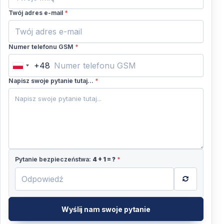
lęgowym, wycieczki z obserwacją ptaków nie
Twój adres e-mail
*
są zbyt produktywne, ale nadal można
zobaczyć niektóre ważne gatunki ptaków. Z
pozdrowieniami, Vigo Tours
Numer telefonu GSM
*
+48
Poland
+48
Napisz swoje pytanie tutaj...
*
Pytanie bezpieczeństwa:
4
+
1
= ?
*
Wyślij nam swoje pytanie