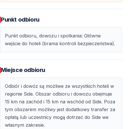
Orzeł cesarski i orzełek wężojad — imponujące
drapieżniki
Sowy i ptaki leśne w górskich lasach sosnowych —
Punkt odbioru
spokojne, wyjątkowe obserwacje
Punkt odbioru, dowozu i spotkania: Główne
Wycieczki Ornitologiczne z Doświadczonym
wejście do hoteli (brama kontroli bezpieczeństwa).
Przewodnikiem
Wycieczki prowadzone przez ekspertów są
odpowiednie zarówno dla początkujących, jak i
Miejsce odbioru
doświadczonych obserwatorów — łączą naukę,
obserwację i kontakt z naturą. Lokalni przewodnicy
Odbiór i dowóz są możliwe ze wszystkich hoteli w
znający region — prowadzą do najlepszych miejsc —
regionie Side. Obszar odbioru i dowozu obejmuje
pomagają rozpoznawać gatunki po wyglądzie i głosach.
15 km na zachód i 15 km na wschód od Side. Poza
tym obszarem możliwy jest dodatkowy transfer za
Czego Możesz Się Spodziewać
opłatą lub uczestnicy mogą dotrzeć do Side we
Lokalizacje dobierane do pory roku — większa
własnym zakresie.