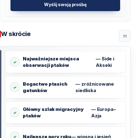
Wyślij swoją prośbę
W skrócie
11
Najważniejsze miejsca
— Side i
obserwacji ptaków
Akseki
Bogactwo ptasich
— zróżnicowane
gatunków
siedliska
Główny szlak migracyjny
— Europa–
ptaków
Azja
Najlepsze pory roku
— wiosna i jesień