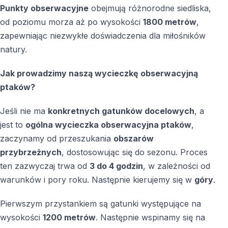
poziom dopasowane są do grupy.
Punkty obserwacyjne
obejmują różnorodne siedliska,
od poziomu morza aż po wysokości
1800 metrów
,
Kiedy jest najlepszy czas na birdwatching w
zapewniając niezwykłe doświadczenia dla miłośników
Turcji
natury.
Wiosna — marzec – czerwiec — oraz jesień — koniec
Jak prowadzimy naszą wycieczkę obserwacyjną
sierpnia – październik — to najbogatsze okresy ze
ptaków?
względu na migrację.
Jeśli nie ma
konkretnych gatunków docelowych
, a
Jakie obszary są odwiedzane podczas
jest to
ogólna wycieczka obserwacyjna ptaków
,
wycieczki
zaczynamy od przeszukania
obszarów
Trasy obejmują Side, Akseki i okoliczne siedliska —
przybrzeżnych
, dostosowując się do sezonu. Proces
wybór miejsc zależy od sezonowej aktywności ptaków.
ten zazwyczaj trwa od
3 do 4 godzin
, w zależności od
warunków i pory roku. Następnie kierujemy się w
góry
.
Jakie gatunki można zobaczyć
Pierwszym przystankiem są gatunki występujące na
Zależnie od pory roku — żołny, ptaki drapieżne,
wysokości
1200 metrów
. Następnie wspinamy się na
bociany, sowy oraz gatunki charakterystyczne dla