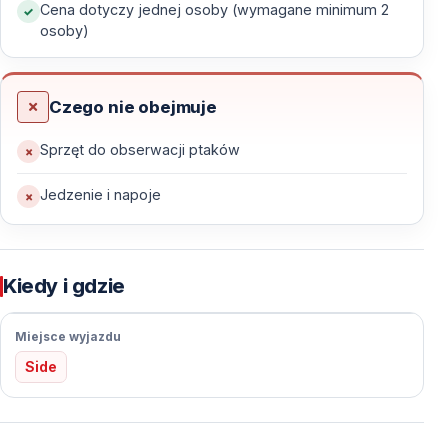
Cena dotyczy jednej osoby (wymagane minimum 2
osoby)
Migracja wiosenna — marzec – czerwiec
Migracja jesienna — koniec sierpnia – październik
Czego nie obejmuje
W tych miesiącach ptaki osiadłe i wędrowne występują
jednocześnie — każda wyprawa przynosi inne
Sprzęt do obserwacji ptaków
obserwacje.
Jedzenie i napoje
Najważniejsze Atrakcje Birdwatchingu w Turcji
Od nadmorskich lagun po wysokogórskie ekosystemy
— Turcja oferuje wyjątkową różnorodność środowisk
Kiedy i gdzie
przyrodniczych.
Miejsce wyjazdu
Charakterystyczne Gatunki i Regiony
Side
Flamingi nad Jeziorem Tuz — rozległe solniska i duże
stada