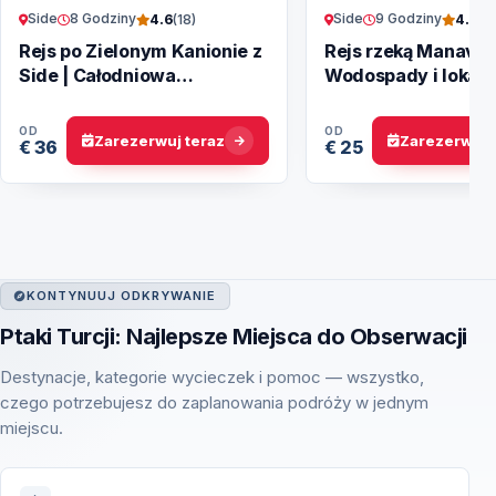
Side
8 Godziny
Side
9 Godziny
4.6
(18)
4.8
(15
Rejs po Zielonym Kanionie z
Rejs rzeką Manavga
Side | Całodniowa
Wodospady i lokaln
Wycieczka
OD
OD
Zarezerwuj teraz
Zarezerwuj 
€ 36
€ 25
KONTYNUUJ ODKRYWANIE
Ptaki Turcji: Najlepsze Miejsca do Obserwacji
Destynacje, kategorie wycieczek i pomoc — wszystko,
czego potrzebujesz do zaplanowania podróży w jednym
miejscu.