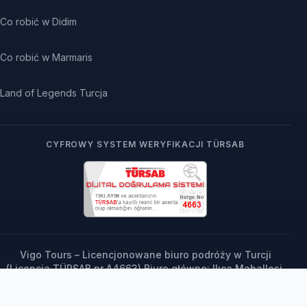
Co robić w Didim
Co robić w Marmaris
Land of Legends Turcja
CYFROWY SYSTEM WERYFIKACJI TÜRSAB
Vigo Tours – Licencjonowane biuro podróży w Turcji
(Licencja TÜRSAB nr A4663) Biuro główne: Ilıca Mahallesi,
73. Sokak No: 5, Manavgat / Antalya, Turcja | Tel: +90
242 763 61 00 Biuro europejskie: Ul. Szczygli Zaułek 8/6,