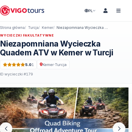
PL
Strona główna
Turcja
Kemer
Niezapomniana Wycieczka Quadem ATV w Kemer w Turcji
WYCIECZKI FAKULTATYWNE
Niezapomniana Wycieczka
Quadem ATV w Kemer w Turcji
5.0
1
Kemer
·
Turcja
Ocena: 5.0 na 5 · 1 Recenzje
ID wycieczki #179