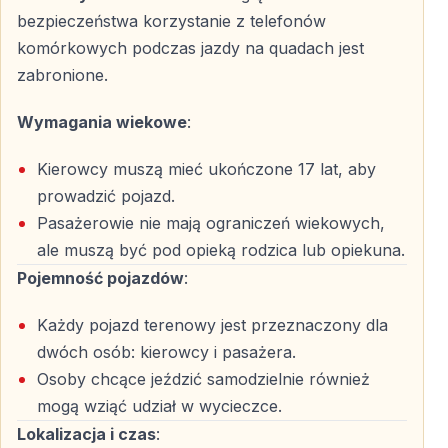
Dzięki temu wycieczka przebiega w komfortowych i
bezpieczeństwa korzystanie z telefonów
bezpiecznych warunkach.
komórkowych podczas jazdy na quadach jest
zabronione.
Dla kogo jest Safari Quad w Kemer?
Wymagania wiekowe
:
Wycieczka przeznaczona jest dla osób indywidualnych,
par oraz grup, które chcą aktywnie spędzić czas i
Kierowcy muszą mieć ukończone 17 lat, aby
zobaczyć inną stronę Turcji.
prowadzić pojazd.
Pasażerowie nie mają ograniczeń wiekowych,
Safari quadami nie jest zalecane dla kobiet w ciąży oraz
ale muszą być pod opieką rodzica lub opiekuna.
osób z poważnymi problemami kręgosłupa lub stawów.
Pojemność pojazdów
:
Rezerwacja Safari Quad w Kemer
Każdy pojazd terenowy jest przeznaczony dla
Safari quadami w Kemer to jedna z najchętniej
dwóch osób: kierowcy i pasażera.
wybieranych aktywności plenerowych w regionie. Z
Osoby chcące jeździć samodzielnie również
uwagi na duże zainteresowanie, szczególnie w sezonie
mogą wziąć udział w wycieczce.
turystycznym, zaleca się wcześniejszą rezerwację.
Lokalizacja i czas
: