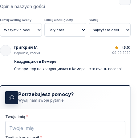
Opinie naszych gości
Filtruj według oceny
Filtruj według daty
Sortuj
Григорий M.
Niezapomniana Wycieczka Quadem ATV w Kemer w Turcji
(5.0)
09.09.2020
Воронеж, Россия
Квадроцикл в Кемере
Сафари-тур на квадроциклах в Кемере - это очень весело!
Potrzebujesz pomocy?
Wyślij nam swoje pytanie
Twoje imię
*
Twój adres e-mail
*