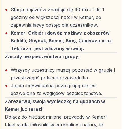
Dołącz do niezapomnianej przygody z Vigo Tours i
Stacja pojazdów znajduje się 40 minut do 1
odkryj naturalne piękno Turcji w wyjątkowy sposób.
godziny od większości hoteli w Kemer, co
zapewnia łatwy dostęp dla uczestników.
Najczęściej zadawane pytania – FAQ
Kemer: Odbiór i dowóz możliwy z obszarów
Beldibi, Göynük, Kemer, Kiriş, Çamyuva oraz
Czy do jazdy quadem potrzebne jest prawo
Tekirova i jest wliczony w cenę.
jazdy?
Zasady bezpieczeństwa i grupy
:
Nie, prawo jazdy nie jest wymagane.
Wszyscy uczestnicy muszą pozostać w grupie i
Czy safari quadami w Kemer jest odpowiednie
przestrzegać poleceń przewodnika.
dla początkujących?
Jazda indywidualna poza grupą nie jest
dozwolona ze względów bezpieczeństwa.
Tak, wycieczka jest odpowiednia dla osób bez
Zarezerwuj swoją wycieczkę na quadach w
doświadczenia. Przed startem odbywa się instruktaż.
Kemer już teraz!
Dołącz do niezapomnianej przygody w Kemer!
Jak wygląda bezpieczeństwo podczas
Idealna dla miłośników adrenaliny i natury, ta
wycieczki?