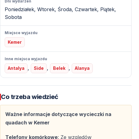
Dni wydarzeń
Górskie ścieżki i nierówne nawierzchnie
Poniedziałek, Wtorek, Środa, Czwartek, Piątek,
Kontakt z nietkniętą przyrodą
Sobota
Przystanki na odpoczynek i zdjęcia
Miejsce wyjazdu
Gwarancja bezpieczeństwa i komfortu
Kemer
Bezpieczeństwo uczestników jest priorytetem podczas
safari quadami w Kemer. Przed rozpoczęciem jazdy
Inne miejsca wyjazdu
każdy uczestnik otrzymuje instruktaż dotyczący zasad
,
,
,
Antalya
Side
Belek
Alanya
bezpieczeństwa oraz obsługi quada.
Środki bezpieczeństwa
Co trzeba wiedzieć
Kaski ochronne zapewnione przez organizatora
Sprzęt ochronny
Ważne informacje dotyczące wycieczki na
Jazda w grupie pod opieką profesjonalnych
quadach w Kemer
przewodników
Telefony komórkowe
: Ze względów