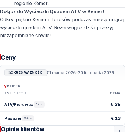
regionie Kemer.
Dołącz do Wycieczki Quadem ATV w Kemer!
Odkryj piękno Kemer i Torosów podczas emocjonującej
wycieczki quadem ATV. Rezerwuj już dziś i przeżyj
niezapomniane chwile!
Ceny
01 marca 2026
–
30 listopada 2026
OKRES WAŻNOŚCI
KEMER
TYP BILETU
CENA
Ceny — Kemer
€ 35
ATV/Kierowca
17 >
€ 13
Pasażer
04 >
Opinie klientów
1