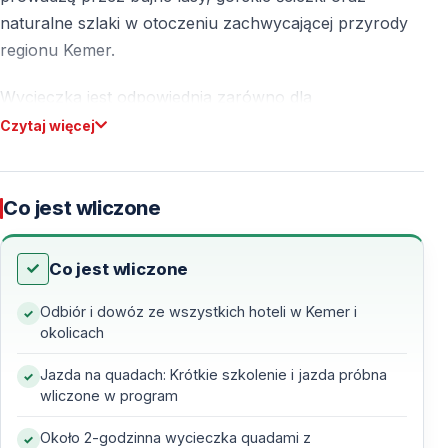
naturalne szlaki w otoczeniu zachwycającej przyrody
regionu Kemer.
Wycieczka jest odpowiednia zarówno dla
początkujących, jak i dla bardziej doświadczonych
Czytaj więcej
uczestników. Do jazdy quadem nie jest wymagane
prawo jazdy ani wcześniejsze doświadczenie.
Co jest wliczone
Ekscytujące Safari na Quadach w Kemer – Bez
Licencji
Co jest wliczone
Safari quadami w Kemer oferuje możliwość odkrywania
Odbiór i dowóz ze wszystkich hoteli w Kemer i
naturalnych krajobrazów Turcji w zupełnie inny
okolicach
sposób. Trasy zostały dobrane tak, aby zapewnić
emocje, a jednocześnie bezpieczeństwo wszystkim
Jazda na quadach: Krótkie szkolenie i jazda próbna
wliczone w program
uczestnikom.
Około 2-godzinna wycieczka quadami z