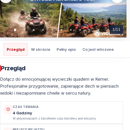
1
/
11
Przegląd
W skrócie
Pełny opis
Co jest wliczone
Co t
Przegląd
Dołącz do emocjonującej wycieczki quadem w Kemer.
Profesjonalne przygotowanie, zapierające dech w piersiach
widoki i niezapomniane chwile w sercu natury.
CZAS TRWANIA
4 Godziny
W aktywnościach z transferem czas transferu jest wliczony.
MIEJSCE WYJAZDU