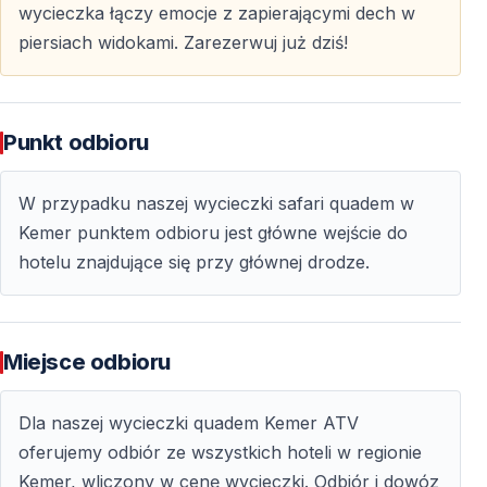
wycieczka łączy emocje z zapierającymi dech w
Uczestnicy otrzymują kaski oraz instrukcje
piersiach widokami. Zarezerwuj już dziś!
bezpieczeństwa, a cała trasa odbywa się pod opieką
przewodników.
Punkt odbioru
Czy safari quadami odbywa się w grupach?
Tak, jazda odbywa się w grupach z przewodnikiem.
W przypadku naszej wycieczki safari quadem w
Kemer punktem odbioru jest główne wejście do
Dla kogo przeznaczona jest ta wycieczka?
hotelu znajdujące się przy głównej drodze.
Safari quadami w Kemer jest odpowiednie dla osób
indywidualnych, par oraz grup poszukujących
aktywnej formy wypoczynku.
Miejsce odbioru
Dla naszej wycieczki quadem Kemer ATV
oferujemy odbiór ze wszystkich hoteli w regionie
Kemer, wliczony w cenę wycieczki. Odbiór i dowóz