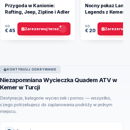
Przygoda w Kanionie:
Nocny pokaz Land o
Rafting, Jeep, Zipline i Adler
Legends z Kemer –
Magiczne show
OD
OD
Zarezerwuj teraz
Zarezerwuj 
€ 45
€ 20
KONTYNUUJ ODKRYWANIE
Niezapomniana Wycieczka Quadem ATV w
Kemer w Turcji
Destynacje, kategorie wycieczek i pomoc — wszystko,
czego potrzebujesz do zaplanowania podróży w jednym
miejscu.