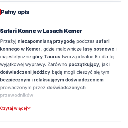
Pełny opis
Safari Konne w Lasach Kemer
Przeżyj
niezapomnianą przygodę
podczas
safari
konnego w Kemer
, gdzie malownicze
lasy sosnowe
i
majestatyczne
góry Taurus
tworzą idealne tło dla tej
wyjątkowej wyprawy. Zarówno
początkujący
, jak i
doświadczeni jeźdźcy
będą mogli cieszyć się tym
bezpiecznym i relaksującym doświadczeniem
,
prowadzonym przez
doświadczonych
przewodników
.
Czytaj więcej
Konie
używane podczas wycieczki są
starannie
wyselekcjonowane
i odpowiednio wyszkolone, aby
zapewnić
komfort i bezpieczeństwo wszystkim