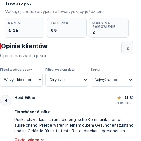
Towarzysz
Matka, ojciec lub przyjaciele towarzyszący jeźdźcom.
RAZEM
ZALICZKA
MAKS. NA
ZAMÓWIENIE
€ 15
€ 5
2
Opinie klientów
2
Opinie naszych gości
Filtruj według oceny
Filtruj według daty
Sortuj
Heidi Eißner
Safari konne w lasach Kemer – Wyjątkowa przygoda dla k
(4.8)
H
08.09.2025
Ein schöner Ausflug
Pünktlich, verlässlich und die englische Kommunikation war
ausreichend. Pferde waren in einem gutem Gesundheitszustand
und im Gelände für sattelfeste Reiter durchaus geeignet. Im
Anschluss kann man für 10 Euro ein Foto erwerben. Keine
Czytaj więcej