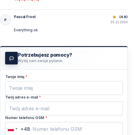
geldabziehenden Zwischenstops. Gerne wieder!
Pascal Frost
Safari konne w lasach Kemer – Wyjątkowa przygoda dla k
(4.8)
P
25.11.2024
Everything ok
Potrzebujesz pomocy?
Wyślij nam swoje pytanie
Twoje imię
*
Twój adres e-mail
*
Numer telefonu GSM
*
+48
Poland