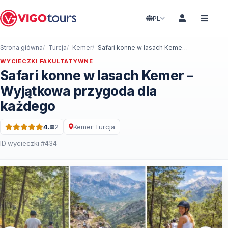
PL
Strona główna
Turcja
Kemer
Safari konne w lasach Kemer – Wyjątkowa przygoda dla każdego
WYCIECZKI FAKULTATYWNE
Safari konne w lasach Kemer –
Wyjątkowa przygoda dla
każdego
4.8
2
Kemer
·
Turcja
Ocena: 4.8 na 5 · 2 Recenzje
ID wycieczki #434