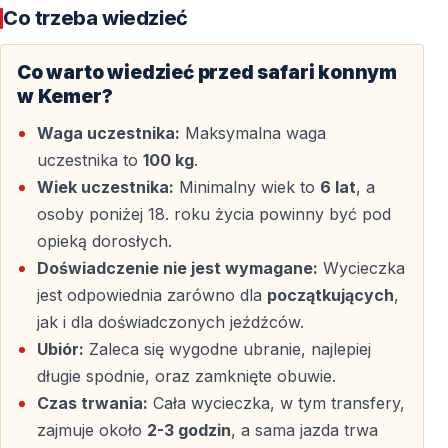
Co trzeba wiedzieć
Co warto wiedzieć przed safari konnym
w Kemer?
Waga uczestnika:
Maksymalna waga
uczestnika to
100 kg
.
Wiek uczestnika:
Minimalny wiek to
6 lat
, a
osoby poniżej 18. roku życia powinny być pod
opieką dorosłych.
Doświadczenie nie jest wymagane:
Wycieczka
jest odpowiednia zarówno dla
początkujących
,
jak i dla doświadczonych jeźdźców.
Ubiór:
Zaleca się wygodne ubranie, najlepiej
długie spodnie, oraz zamknięte obuwie.
Czas trwania:
Cała wycieczka, w tym transfery,
zajmuje około
2-3 godzin
, a sama jazda trwa