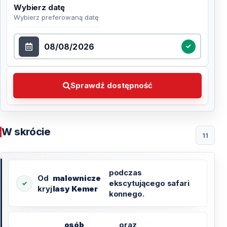
Wybierz datę
Wybierz preferowaną datę
Wybierz datę
Sprawdź dostępność Wybierz preferowaną datę
Sprawdź dostępność
W skrócie
11
podczas
Od
malownicze
ekscytującego safari
kryj
lasy Kemer
konnego.
osób
oraz