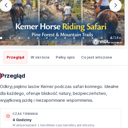
1
/
14
Przegląd
W skrócie
Pełny opis
Co jest wliczone
Co t
Przegląd
Odkryj piękno lasów Kemer podczas safari konnego. Idealne
dla każdego, oferuje bliskość natury, bezpieczeństwo,
wyjątkową jazdę i niezapomniane wspomnienia.
CZAS TRWANIA
4 Godziny
W aktywnościach z transferem czas transferu jest wliczony.