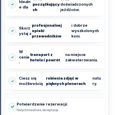
Idealn
początkujący
doświadczonych
e dla
ch
jeźdźców.
profesjonalnej
i dobrze
Skorz
opieki
wyszkolonych
ystaj z
przewodników
koni.
W
transport z
na miejsce
cenie
hotelu i powrót
zakwaterowania.
:
Ciesz się
robienia zdjęć w
natu
możliwością
pięknych plenerach
ry.
Potwierdzenie rezerwacji:
Natychmiastowa akceptacja.