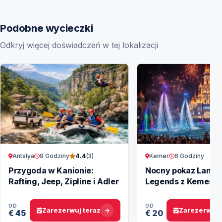
Podobne wycieczki
Odkryj więcej doświadczeń w tej lokalizacji
Antalya
9 Godziny
Kemer
6 Godziny
4.4
(3)
Przygoda w Kanionie:
Nocny pokaz Land o
Rafting, Jeep, Zipline i Adler
Legends z Kemer –
Magiczne show
OD
OD
Zarezerwuj teraz
Zarezerwuj 
€ 45
€ 20