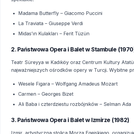
Madama Butterfly
– Giacomo Puccini
La Traviata
– Giuseppe Verdi
Midas’ın Kulakları
– Ferit Tüzün
2. Państwowa Opera i Balet w Stambule (1970
Teatr Süreyya w Kadıköy oraz Centrum Kultury Atatürk
najważniejszych ośrodków opery w Turcji. Wybitne pr
Wesele Figara
– Wolfgang Amadeus Mozart
Carmen
– Georges Bizet
Ali Baba i czterdziestu rozbójników
– Selman Ada
3. Państwowa Opera i Balet w Izmirze (1982)
Izmir, artystyczna stolica Morza Egejskiego, organiz