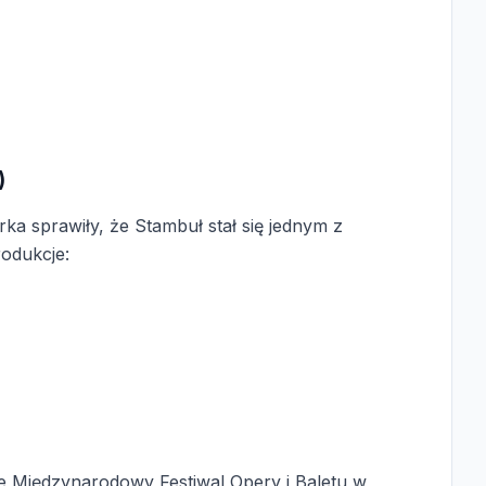
)
a sprawiły, że Stambuł stał się jednym z
odukcje:
uje Międzynarodowy Festiwal Opery i Baletu w