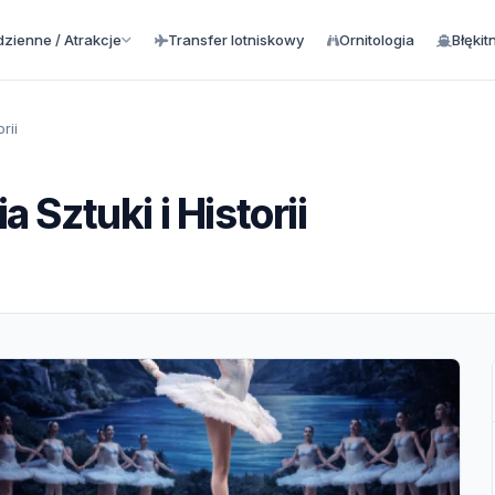
zienne / Atrakcje
Transfer lotniskowy
Ornitologia
Błękit
rii
a Sztuki i Historii