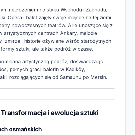
znym i położeniem na styku Wschodu i Zachodu,
i. Opera i balet zajęły swoje miejsce na tej ziemi
ceny nowoczesnych teatrów. Arie unoszące się z
w artystycznych centrach Ankary, melodie
 Izmirze i historie ożywiane wśród starożytnych
 formy sztuki, ale także podróż w czasie.
zapomnianą artystyczną podróż, doświadczając
s, pełnych gracji balerin w Kadıköy,
akli rozciągających się od Samsunu po Mersin.
Transformacja i ewolucja sztuki
cach osmańskich