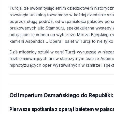
Turcja, ze swoim tysiącletnim dziedzictwem historyc
rozwinęła unikalną tożsamość w każdej dziedzinie sztuk
poprzez długą podróż, od wspaniałości pałaców po s
brukowanych ulic Stambułu, spektakularne występy 
odbijające się echem na wybrzeżu Morza Egejskiego w
kamieni Aspendos… Opera i balet w Turcji to nie tylko
Dziś miłośnicy sztuki w całej Turcji wyruszają w nie
rozbrzmiewających arii w starożytnym teatrze Aspendo
hipnotyzujących oper wystawianych w Izmirze i spekt
Od Imperium Osmańskiego do Republiki: 
Pierwsze spotkania z operą i baletem w pała