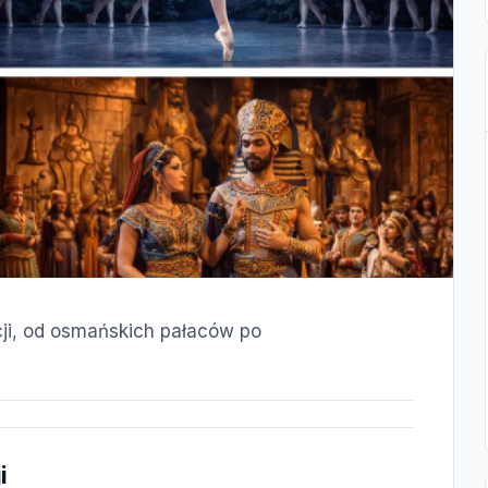
rcji, od osmańskich pałaców po
i