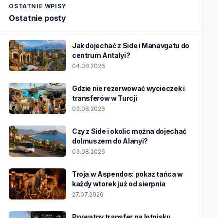
OSTATNIE WPISY
Ostatnie posty
Jak dojechać z Side i Manavgatu do
centrum Antalyi?
04.08.2026
Gdzie nie rezerwować wycieczek i
transferów w Turcji
03.08.2026
Czy z Side i okolic można dojechać
dolmuszem do Alanyi?
03.08.2026
Troja w Aspendos: pokaz tańca w
każdy wtorek już od sierpnia
27.07.2026
Prywatny transfer na lotnisku