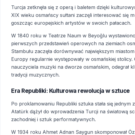
Turcja zetknęła się z operą i baletem dzięki kultu
XIX wieku osmańscy sułtani zaczęli interesować się 
goszcząc europejskich artystów w swoich pałacach.
W 1840 roku w Teatrze Naum w Beyoğlu wystawiono 
pierwszych przedstawień operowych na ziemiach osm
Stambułu zaczęła dorównywać największym miastom e
Europy regularnie występowały w osmańskiej stolicy. G
nauczyciela muzyki na dworze osmańskim, odegrał k
tradycji muzycznych.
Era Republiki: Kulturowa rewolucja w sztuce
Po proklamowaniu Republiki sztuka stała się jednym z
Atatürk dążył do wprowadzenia Turcji na światową 
zachodniej i sztuk performatywnych.
W 1934 roku Ahmet Adnan Saygun skomponował Özsoy