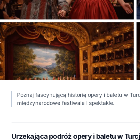
Poznaj fascynującą historię opery i baletu w Tu
międzynarodowe festiwale i spektakle.
Urzekająca podróż opery i baletu w Turcj