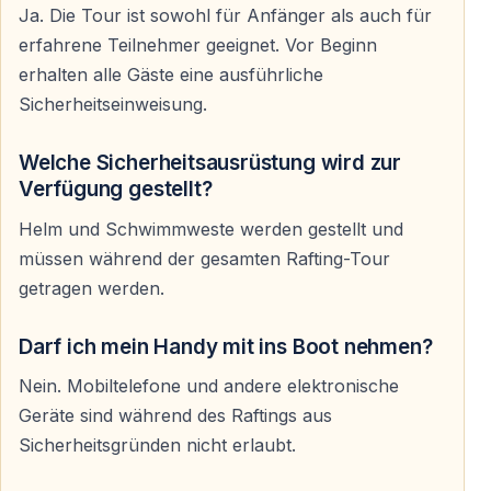
verteilt.
Ja. Die Tour ist sowohl für Anfänger als auch für
erfahrene Teilnehmer geeignet. Vor Beginn
Die Rafting-Strecke ist etwa 11 Kilometer lang und
erhalten alle Gäste eine ausführliche
kombiniert ruhigere Abschnitte mit lebendigeren
Sicherheitseinweisung.
Stromschnellen. Zwischendurch gibt es immer wieder
kurze Pausen zum Schwimmen, Fotografieren oder
Welche Sicherheitsausrüstung wird zur
einfach zum Genießen der Landschaft.
Verfügung gestellt?
Vorkenntnisse sind nicht notwendig. Die Boote werden
Helm und Schwimmweste werden gestellt und
während der gesamten Tour von erfahrenen Guides
müssen während der gesamten Rafting-Tour
begleitet.
getragen werden.
Darf ich mein Handy mit ins Boot nehmen?
Das Wasser ist kalt — und genau das mögen
Nein. Mobiltelefone und andere elektronische
viele Gäste
Geräte sind während des Raftings aus
Eine der häufigsten Überraschungen beim Rafting im
Sicherheitsgründen nicht erlaubt.
Köprülü Canyon ist die Temperatur des Wassers.