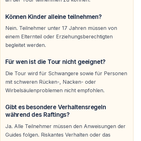
Für wen eignet sich Rafting in Side?
Können Kinder alleine teilnehmen?
Die Tour ist besonders beliebt bei:
Nein. Teilnehmer unter 17 Jahren müssen von
— Familien mit älteren Kindern
einem Elternteil oder Erziehungsberechtigten
— Paaren
begleitet werden.
— Freundesgruppen
— jungen Reisenden
Für wen ist die Tour nicht geeignet?
— Gästen, die zum ersten Mal Rafting ausprobieren
Die Tour wird für Schwangere sowie für Personen
möchten
mit schweren Rücken-, Nacken- oder
Schwimmkenntnisse sind hilfreich, aber normalerweise
Wirbelsäulenproblemen nicht empfohlen.
nicht zwingend erforderlich, da während der gesamten
Tour Schwimmwesten getragen werden.
Gibt es besondere Verhaltensregeln
während des Raftings?
Ja. Alle Teilnehmer müssen den Anweisungen der
Wichtige Informationen
Guides folgen. Riskantes Verhalten oder das
— Hoteltransfer ab Side meist inklusive