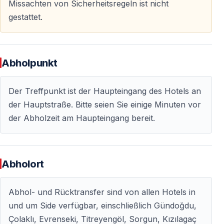
Missachten von Sicherheitsregeln ist nicht
— Komplette Rafting-Ausrüstung wird gestellt
gestattet.
— Mittagessen normalerweise im Preis enthalten
— Wasserfeste Schuhe empfohlen
— Wechselkleidung und Handtuch mitbringen
Abholpunkt
— Nicht empfohlen für Schwangere oder Gäste mit
schweren Rückenproblemen
Der Treffpunkt ist der Haupteingang des Hotels an
der Hauptstraße. Bitte seien Sie einige Minuten vor
Warum Rafting im Köprülü Canyon so beliebt
der Abholzeit am Haupteingang bereit.
bleibt
Viele Ausflüge rund um Side ähneln sich mit der Zeit.
Rafting dagegen fühlt sich jedes Mal etwas anders an —
Abholort
abhängig vom Wasserstand, der Gruppe und der
Stimmung auf dem Fluss.
Abhol- und Rücktransfer sind von allen Hotels in
und um Side verfügbar, einschließlich Gündoğdu,
Genau diese Mischung aus Natur, Bewegung, kaltem
Çolaklı, Evrenseki, Titreyengöl, Sorgun, Kızılagaç