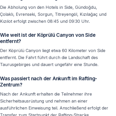
Ja — genau das gehört zum Erlebnis dazu.
Die Abholung von den Hotels in Side, Gündoğdu,
Çolaklı, Evrenseki, Sorgun, Titreyengöl, Kızılağaç und
Kızılot erfolgt zwischen 08:45 und 09:30 Uhr.
Wie kalt ist das Wasser?
Selbst im Sommer bleibt das Wasser relativ kalt und
Wie weit ist der Köprülü Canyon von Side
sehr erfrischend.
entfernt?
Der Köprülü Canyon liegt etwa 60 Kilometer von Side
entfernt. Die Fahrt führt durch die Landschaft des
Ist das Mittagessen inklusive?
Taurusgebirges und dauert ungefähr eine Stunde.
In den meisten Tourprogrammen ja.
Was passiert nach der Ankunft im Rafting-
Zentrum?
Wann kehren wir ins Hotel zurück?
Nach der Ankunft erhalten die Teilnehmer ihre
In der Regel am Nachmittag oder frühen Abend,
Sicherheitsausrüstung und nehmen an einer
abhängig von der Hotelregion.
ausführlichen Einweisung teil. Anschließend erfolgt der
Transfer zum Startpunkt der Rafting-Strecke.