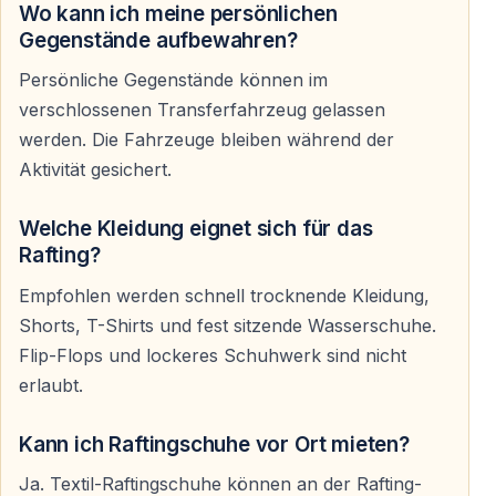
Wo kann ich meine persönlichen
Auch an sehr heißen Tagen bleibt der Fluss kühl, weil
Gegenstände aufbewahren?
das Wasser direkt aus den Bergen kommt. Nach
wenigen Minuten empfinden viele Gäste genau diese
Persönliche Gegenstände können im
Abkühlung als einen der besten Teile der gesamten
verschlossenen Transferfahrzeug gelassen
Tour.
werden. Die Fahrzeuge bleiben während der
Aktivität gesichert.
Trocken bleibt beim Rafting ohnehin niemand.
Welche Kleidung eignet sich für das
Rafting?
Mehr als nur Action
Empfohlen werden schnell trocknende Kleidung,
Obwohl Rafting natürlich im Mittelpunkt steht, geht es
Shorts, T-Shirts und fest sitzende Wasserschuhe.
bei der Tour nicht nur um Adrenalin.
Flip-Flops und lockeres Schuhwerk sind nicht
erlaubt.
Viele Gäste mögen besonders:
— die Natur im Canyon
Kann ich Raftingschuhe vor Ort mieten?
— die frische Luft im Gebirge
— die entspannte Atmosphäre zwischen den
Ja. Textil-Raftingschuhe können an der Rafting-