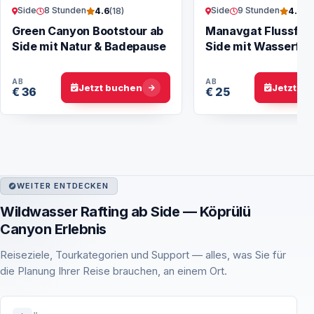
Side
8 Stunden
Side
9 Stunden
4.6
(18)
4.6
(16
Green Canyon Bootstour ab
Manavgat Flussfahr
Side mit Natur & Badepause
Side mit Wasserfall
Basar
AB
AB
Jetzt buchen
Jetzt b
€ 36
€ 25
WEITER ENTDECKEN
Wildwasser Rafting ab Side — Köprülü
Canyon Erlebnis
Reiseziele, Tourkategorien und Support — alles, was Sie für
die Planung Ihrer Reise brauchen, an einem Ort.