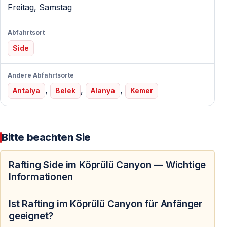
Atmosphäre, die man an der Küste rund um Side kaum
Freitag, Samstag
erwartet.
Abfahrtsort
Im Gegensatz zu künstlich angelegten Freizeitparks
Side
findet das Rafting hier mitten in einer echten
Naturkulisse statt.
Andere Abfahrtsorte
,
,
,
Antalya
Belek
Alanya
Kemer
Wie läuft die Rafting-Tour ab?
Nach der Ankunft an der Basis erhalten alle
Teilnehmer:
Bitte beachten Sie
— Helm
— Schwimmweste
Rafting Side im Köprülü Canyon — Wichtige
— Paddel
Informationen
— Sicherheitseinweisung durch die Guides
Ist Rafting im Köprülü Canyon für Anfänger
Anschließend werden die Gruppen auf die Boote
geeignet?