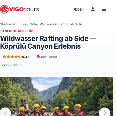
DE
Startseite
Türkei
Side
Wildwasser Rafting ab Side — Köprülü Canyon Erlebnis
TÄGLICHE AUSFLÜGE
Wildwasser Rafting ab Side —
Köprülü Canyon Erlebnis
4.4
18
Side
·
Türkei
Bewertung: 4.4 von 5 · 18 Bewertungen
Tour-ID #165