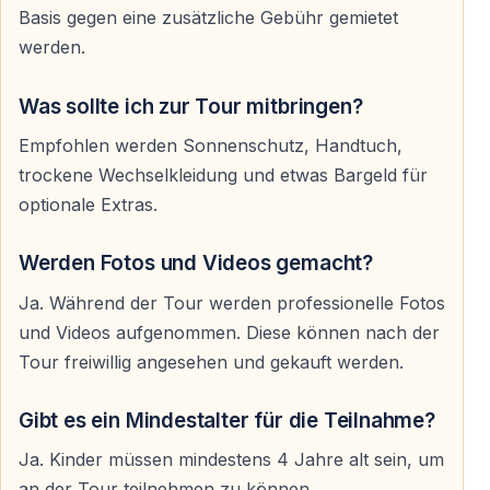
Stromschnellen
Basis gegen eine zusätzliche Gebühr gemietet
— das gemeinsame Erlebnis in der Gruppe
werden.
Dadurch eignet sich die Tour nicht nur für
Was sollte ich zur Tour mitbringen?
Abenteuerfans, sondern auch für Urlauber, die einfach
Empfohlen werden Sonnenschutz, Handtuch,
einen aktiven Tag außerhalb der Hotelanlage
trockene Wechselkleidung und etwas Bargeld für
verbringen möchten.
optionale Extras.
Werden Fotos und Videos gemacht?
Mittagessen am Fluss
Ja. Während der Tour werden professionelle Fotos
Nach dem Rafting wird in der Regel ein Mittagessen in
und Videos aufgenommen. Diese können nach der
der Nähe des Flusses serviert.
Tour freiwillig angesehen und gekauft werden.
Nach mehreren Stunden im Wasser und auf dem Boot
genießen viele Gäste genau diese entspannte Pause im
Gibt es ein Mindestalter für die Teilnahme?
Schatten des Canyons besonders.
Ja. Kinder müssen mindestens 4 Jahre alt sein, um
an der Tour teilnehmen zu können.