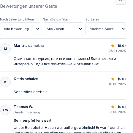
Bewertungen unserer Gäste
Nach Bewertung filtern
Nach Datum filtern
Sortieren
Mariana samukha
Wildwasser Rafting ab Side — Köprülü Canyon Erlebnis
(5.0)
M
08.11.2025
Отличная экскурсия, нам все понравилось! Было весело и
интересно! Гиды все позитивные и отзывчивые!
Katrin schulze
Wildwasser Rafting ab Side — Köprülü Canyon Erlebnis
(5.0)
K
16.06.2025
Sehr tolles erlebnis
Thomas W.
Wildwasser Rafting ab Side — Köprülü Canyon Erlebnis
(5.0)
TW
03.06.2024
Dresden, Germany
Sehr empfehlenswert!
Unser Reiseleiter Hasan war außergewöhnlich! Er war freundlich
und geduldig zu uns allen und hat unsere täglichen Aktivitäten