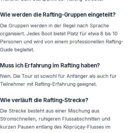
Die 5 häufigsten Fehler bei der Planung einer
Rafting in Side
Wie werden die Rafting-Gruppen eingeteilt?
Eine Rafting-Tour im Köprülü-Canyon gehört für viele
Die Gruppen werden in der Regel nach Sprache
Urlauber zu den schönsten Erlebnissen an der
organisiert. Jedes Boot bietet Platz für etwa 8 bis 10
türkischen Riviera. Dennoch können kleine Fehler bei
Personen und wird von einem professionellen Rafting-
der Planung oder Buchung den Tag unnötig kompliziert
Guide begleitet.
machen. Wer diese typischen Irrtümer kennt, startet
deutlich entspannter ins Abenteuer.
Muss ich Erfahrung im Rafting haben?
Nein. Die Tour ist sowohl für Anfänger als auch für
Zu lange mit der Reservierung warten
Teilnehmer mit Rafting-Erfahrung geeignet.
Beliebte Touren sind oft früh ausgebucht
Wie verläuft die Rafting-Strecke?
Viele Reisende gehen davon aus, dass sie ihre Rafting-
Tour jederzeit buchen können. Während der
Die Strecke besteht aus einer Mischung aus
Hauptsaison sind jedoch besonders die gefragten Tage
Stromschnellen, ruhigeren Flussabschnitten und
oft schon mehrere Tage im Voraus ausgebucht. Eine
kurzen Pausen entlang des Köprüçay-Flusses im