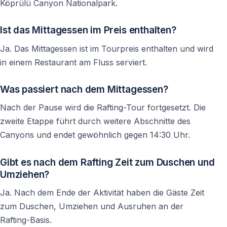
rechtzeitige Reservierung sorgt für mehr Auswahl und
Köprülü Canyon Nationalpark.
weniger Stress.
Ist das Mittagessen im Preis enthalten?
Den Abholort falsch verstehen
Ja. Das Mittagessen ist im Tourpreis enthalten und wird
Der Transfer wartet nicht immer an der Rezeption
in einem Restaurant am Fluss serviert.
Ein häufiger Fehler besteht darin, in der Hotellobby auf
Was passiert nach dem Mittagessen?
das Fahrzeug zu warten. In vielen Hotels erfolgt die
Nach der Pause wird die Rafting-Tour fortgesetzt. Die
Abholung jedoch am Haupteingang, an der Zufahrt
zweite Etappe führt durch weitere Abschnitte des
oder vor dem Sicherheitsbereich. Wer die
Canyons und endet gewöhnlich gegen 14:30 Uhr.
Transferinformationen vorab liest, vermeidet unnötige
Verzögerungen.
Gibt es nach dem Rafting Zeit zum Duschen und
Umziehen?
Ausschließlich auf den Preis achten
Ja. Nach dem Ende der Aktivität haben die Gäste Zeit
Ein gutes Erlebnis besteht aus mehr als nur einem
zum Duschen, Umziehen und Ausruhen an der
günstigen Angebot
Rafting-Basis.