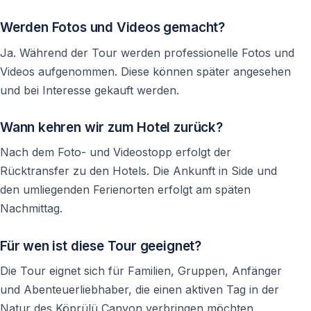
Der niedrigste Preis sagt wenig über die Qualität einer
Werden Fotos und Videos gemacht?
Tour aus. Freundliche Guides, gut gewartete
Ausrüstung, zuverlässige Transfers und eine
Ja. Während der Tour werden professionelle Fotos und
professionelle Organisation tragen wesentlich zu einem
Videos aufgenommen. Diese können später angesehen
gelungenen Rafting-Erlebnis bei.
und bei Interesse gekauft werden.
Für den Fluss nicht passend ausgestattet sein
Wann kehren wir zum Hotel zurück?
Die richtige Kleidung macht einen großen Unterschied
Nach dem Foto- und Videostopp erfolgt der
Rücktransfer zu den Hotels. Die Ankunft in Side und
Immer wieder erscheinen Teilnehmer mit ungeeigneten
den umliegenden Ferienorten erfolgt am späten
Schuhen oder schwerer Kleidung. Für Rafting eignen
Nachmittag.
sich leichte Sportkleidung, Badesachen und
wasserfeste Schuhe deutlich besser. Auch trockene
Für wen ist diese Tour geeignet?
Wechselkleidung für die Rückfahrt ist empfehlenswert.
Die Tour eignet sich für Familien, Gruppen, Anfänger
und Abenteuerliebhaber, die einen aktiven Tag in der
Buchungsdetails nicht noch einmal prüfen
Natur des Köprülü Canyon verbringen möchten.