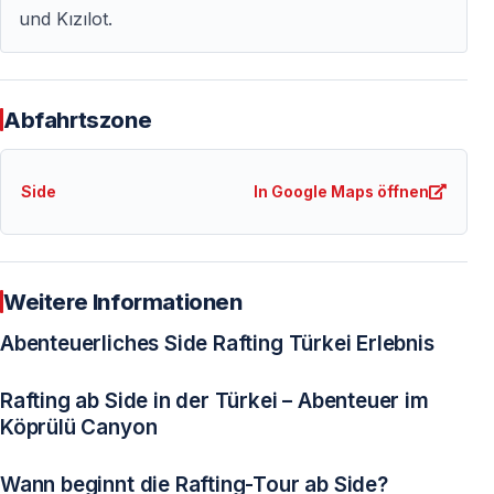
Bergwasser und gemeinsamer Aktivität sorgt dafür,
und Kızılot.
dass der Köprülü Canyon für viele Urlauber zu den
schönsten Erinnerungen ihres Türkei-Urlaubs gehört.
Abfahrtszone
Häufig gestellte Fragen
Side
In Google Maps öffnen
Brauche ich Erfahrung fürs Rafting?
Nein. Die Tour ist auch für Anfänger geeignet.
Weitere Informationen
Muss man schwimmen können?
Abenteuerliches Side Rafting Türkei Erlebnis
Nicht unbedingt. Schwimmwesten sind Pflicht und die
Guides begleiten die gesamte Strecke.
Rafting ab Side in der Türkei – Abenteuer im
Köprülü Canyon
Wird man komplett nass?
Wann beginnt die Rafting-Tour ab Side?