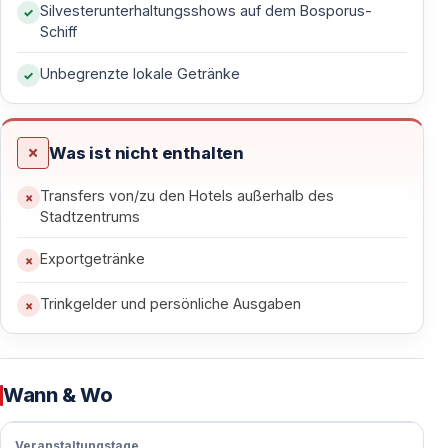
Silvesterunterhaltungsshows auf dem Bosporus-
Mitternachtsfeuerwerk, das sich im Wasser spiegelt,
Schiff
sorgt für eine magische Atmosphäre, die Sie nie
vergessen werden.
Unbegrenzte lokale Getränke
Komfortabel feiern — fernab vom Trubel
Was ist nicht enthalten
Anstelle überfüllter Straßen und Restaurants genießen
Sie eine stilvolle Umgebung an Bord eines festlich
Transfers von/zu den Hotels außerhalb des
geschmückten Schiffes. Professioneller Service,
Stadtzentrums
bequeme Sitzplätze und eine entspannte Atmosphäre
Exportgetränke
ermöglichen es Ihnen, den Jahreswechsel sorgenfrei
zu feiern.
Trinkgelder und persönliche Ausgaben
Festliches Silvester-Dinner an Bord
Wann & Wo
Mehrgängiges Neujahrsmenü
Veranstaltungstage