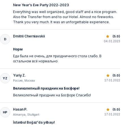
New Year’s Eve Party 2022-2023
Everything was well organized, good staff and a nice program.
Also the Transfer from and to our Hotel. Almost no fireworks.
Thank you very much. It was an unforgettable experience.
Dmitrii Cherniavskii
Silvesterparty auf dem Bosporus mit Abendessen und Feu
(5.0)
D
04.01.2023
Норм
Еда была не очень, для праздничного стола слабо. В
остальном всё нормально
Yuriy Z.
Silvesterparty auf dem Bosporus mit Abendessen und Feu
(5.0)
YZ
17.01.2022
Россия, Москва
Великолепный праздник на Босфоре!
Великолепный праздник на Босфоре Спасибо!
Hasan P.
Silvesterparty auf dem Bosporus mit Abendessen und Feu
(5.0)
HP
17.01.2022
Almanya, Stuttgart
İstanbul Boğaz'da yılbaşı!