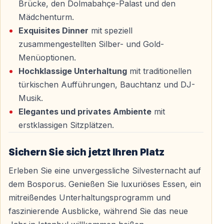
Brücke, den Dolmabahçe-Palast und den
Mädchenturm.
Sind Getränke im Preis inbegriffen?
Exquisites Dinner
mit speziell
Ja — je nach gebuchtem Paket sind unbegrenzte
zusammengestellten Silber- und Gold-
alkoholische oder alkoholfreie Getränke enthalten.
Menüoptionen.
Hochklassige Unterhaltung
mit traditionellen
Ist die Kreuzfahrt für Familien mit Kindern
türkischen Aufführungen, Bauchtanz und DJ-
geeignet?
Musik.
Elegantes und privates Ambiente
mit
Ja — jedoch wird aufgrund der späten Uhrzeit und
erstklassigen Sitzplätzen.
lauten Musik eine elterliche Aufsicht für kleinere Kinder
empfohlen.
Sichern Sie sich jetzt Ihren Platz
Gibt es einen Dresscode?
Erleben Sie eine unvergessliche Silvesternacht auf
dem Bosporus. Genießen Sie luxuriöses Essen, ein
Es gibt keinen verpflichtenden Dresscode — elegante,
mitreißendes Unterhaltungsprogramm und
festliche Kleidung wird empfohlen.
faszinierende Ausblicke, während Sie das neue