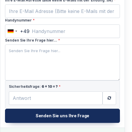
Ihre E-Mail Adresse (Bitte keine E-Mails mit der Endung .de)
*
Handynummer
*
+49
Germany
+49
Senden Sie Ihre Frage hier...
*
Sicherheitsfrage:
6
+
10
= ?
*
Senden Sie uns Ihre Frage