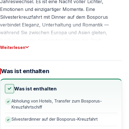
Jahreswechsel. Es ist eine Nacht voller Lichter,
Emotionen und einzigartiger Momente. Eine
Silvesterkreuzfahrt mit Dinner auf dem Bosporus
verbindet Eleganz, Unterhaltung und Romantik —
während Sie zwischen Europa und Asien gleiten,
begleitet von der funkelnden Skyline der Stadt,
Weiterlesen
exquisiter Küche und einem spektakulären Feuerwerk.
Warum eine Silvesterkreuzfahrt auf dem
Was ist enthalten
Bosporus wählen?
Was ist enthalten
Atemberaubende Ausblicke bei Nacht
Abholung von Hotels, Transfer zum Bosporus-
In der Silvesternacht verwandelt sich der Bosporus in
Kreuzfahrtschiff
eine glitzernde Bühne — der Dolmabahçe-Palast, der
Mädchenturm, die Ortaköy-Moschee und die
Silvesterdinner auf der Bosporus-Kreuzfahrt
Bosporus-Brücken erstrahlen im festlichen Licht. Das