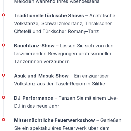
Melodien während Ihres Abendessens
werden
Nicht jedes Paket enthält dieselben Leistungen
Traditionelle türkische Shows
– Anatolische
Volkstänze, Schwarzmeertanz, Thrakischer
Silvesterpakete auf dem Bosporus enthalten oft
Çiftetelli und Türkischer Romany-Tanz
Abendessen, Vorspeisen, Hauptgericht, Dessert, Obst,
Musikprogramm, DJ und Countdown. Die größten
Bauchtanz-Show
– Lassen Sie sich von den
Unterschiede gibt es beim Getränkepaket. Einige
faszinierenden Bewegungen professioneller
Programme beinhalten nur alkoholfreie Getränke,
Tänzerinnen verzaubern
andere auch lokale alkoholische Getränke.
Importgetränke, Cocktails oder Champagner können
Asuk-und-Masuk-Show
– Ein einzigartiger
extra berechnet werden.
Volkstanz aus der Taşeli-Region in Silifke
DJ-Performance
– Tanzen Sie mit einem Live-
DJ in das neue Jahr
Mitternächtliche Feuerwerksshow
– Genießen
Sie ein spektakuläres Feuerwerk über dem