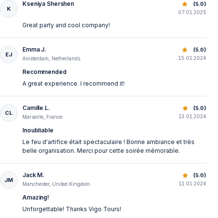
Kseniya Shershen
Silvesterparty auf dem Bosporus mit Abendessen und Feu
(5.0)
K
07.01.2025
Great party and cool company!
Emma J.
Silvesterparty auf dem Bosporus mit Abendessen und Feu
(5.0)
EJ
15.01.2024
Amsterdam, Netherlands
Recommended
A great experience. I recommend it!
Camille L.
Silvesterparty auf dem Bosporus mit Abendessen und Feu
(5.0)
CL
13.01.2024
Marseille, France
Inoubliable
Le feu d'artifice était spectaculaire ! Bonne ambiance et très
belle organisation. Merci pour cette soirée mémorable.
Jack M.
Silvesterparty auf dem Bosporus mit Abendessen und Feu
(5.0)
JM
11.01.2024
Manchester, United Kingdom
Amazing!
Unforgettable! Thanks Vigo Tours!