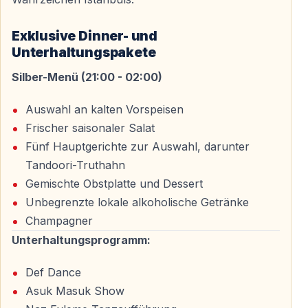
auf dem Wasser.
— Live-Musik
Exklusive Dinner- und
— DJ-Performance und Tanzfläche
Unterhaltungspakete
— Bauchtanzshow
Silber-Menü (21:00 - 02:00)
— Traditionelle türkische Volkstänze
Auswahl an kalten Vorspeisen
Kurz vor Mitternacht beginnt der gemeinsame
Frischer saisonaler Salat
Countdown — und das Jahr 2026 wird mitten auf dem
Fünf Hauptgerichte zur Auswahl, darunter
Bosporus mit Applaus und Feuerwerk begrüßt.
Tandoori-Truthahn
Gemischte Obstplatte und Dessert
Unbegrenzte lokale alkoholische Getränke
Silvester zwischen Europa und Asien
Champagner
Die Silvesterkreuzfahrt auf dem Bosporus bietet eine
Unterhaltungsprogramm:
seltene Gelegenheit — den Jahreswechsel gleichzeitig
auf zwei Kontinenten zu feiern. Ideal für Paare,
Def Dance
Freundesgruppen und alle, die Silvester in Istanbul auf
Asuk Masuk Show
außergewöhnliche Weise erleben möchten.