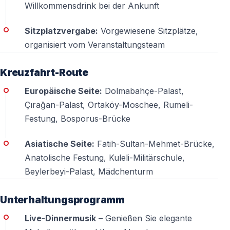
dem Verkehrsplan auf dem Wasser.
Willkommensdrink bei der Ankunft
4. Die Route liegt im schönsten Teil des
Sitzplatzvergabe:
Vorgewiesene Sitzplätze,
Bosporus
organisiert vom Veranstaltungsteam
Brücken, Paläste und historische Ufer stehen im
Kreuzfahrt-Route
Mittelpunkt
Europäische Seite:
Dolmabahçe-Palast,
Der Bosporus ist rund 30 km lang. Silvesterschiffe
Çırağan-Palast, Ortaköy-Moschee, Rumeli-
fahren jedoch meist nicht die gesamte Meerenge ab,
Festung, Bosporus-Brücke
sondern konzentrieren sich auf die zentrale, besonders
sehenswerte Strecke. Dazu gehören häufig
Asiatische Seite:
Fatih-Sultan-Mehmet-Brücke,
Dolmabahçe, Beşiktaş, Ortaköy, die Bosporus-Brücke,
Anatolische Festung, Kuleli-Militärschule,
Beylerbeyi, Kuleli und Rumeli Hisarı. Besonders
Beylerbeyi-Palast, Mädchenturm
interessant ist die Position des Schiffes gegen
Mitternacht.
Unterhaltungsprogramm
Live-Dinnermusik
– Genießen Sie elegante
5. Menü und Getränke sollten genau geprüft