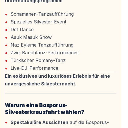
Unterhaltungsprogramm:
Eine frühzeitige Buchung sichert die besten Plätze, den
vollen Leistungsumfang und eine entspannte Planung.
Schamanen-Tanzaufführung
Begrüßen Sie das Jahr 2026 auf dem Bosporus — im
Spezielles Silvester-Event
Herzen Istanbuls.
Def Dance
Asuk Masuk Show
Naz Eyleme Tanzaufführung
Englische Version der Seite
Zwei Bauchtanz-Performances
—
https://vigotours.com/istanbul-turkey/new-year-s-
Türkischer Romany-Tanz
eve-dinner-cruise-party-on-the-bosphorus-istanbul
Live-DJ-Performance
Ein exklusives und luxuriöses Erlebnis für eine
unvergessliche Silvesternacht.
Häufig gestellte Fragen
Wie lange dauert die Silvesterkreuzfahrt?
Warum eine Bosporus-
Die Kreuzfahrt beginnt am Abend und endet in den
Silvesterkreuzfahrt wählen?
frühen Stunden des neuen Jahres — die Dauer beträgt
Spektakuläre Aussichten
auf die Bosporus-
in der Regel 4–5 Stunden.