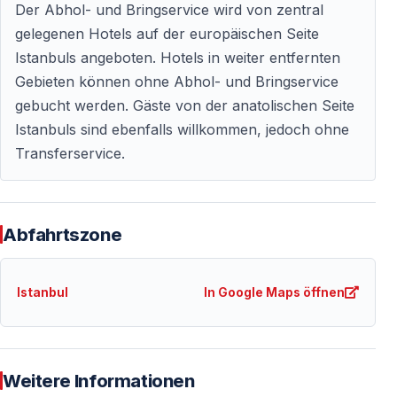
einige praktische Details kennen.
Der Abhol- und Bringservice wird von zentral
gelegenen Hotels auf der europäischen Seite
1. Eine erfahrene Agentur macht den
Istanbuls angeboten. Hotels in weiter entfernten
Unterschied
Gebieten können ohne Abhol- und Bringservice
26 Jahre Erfahrung in der Türkei
gebucht werden. Gäste von der anatolischen Seite
Istanbuls sind ebenfalls willkommen, jedoch ohne
Silvester ist in Istanbul kein normaler Ausflugstag.
Transferservice.
Transfers, Abholzeiten, Einstieg auf das Schiff,
Tischordnung und Rückfahrt müssen genau organisiert
sein. Vigo Tours wurde im Jahr 2000 in Side gegründet
Abfahrtszone
und bietet seit 26 Jahren Touren, Transfers und
Reisedienstleistungen in der Türkei an.
Istanbul
In Google Maps öffnen
2. Der Transfer ist organisiert
Gäste müssen die Anlegestelle nicht selbst finden
Weitere Informationen
Bei dieser Silvesterparty werden die Gäste nach dem