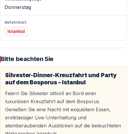
Das Silvester-Dinner auf dem Bosporus bietet ein
Donnerstag
sorgfältig zusammengestelltes Menü für höchste
Ansprüche.
Abfahrtsort
— Traditionelle türkische Meze
Istanbul
— Hauptgerichte — Fleisch, Geflügel oder Fisch
— Frische Salate und Beilagen
— Festliche Desserts und Obst
Bitte beachten Sie
Unbegrenzte alkoholische oder alkoholfreie Getränke
— je nach Paket — runden das kulinarische Erlebnis
Silvester-Dinner-Kreuzfahrt und Party
ab.
auf dem Bosporus – Istanbul
Feiern Sie Silvester stilvoll an Bord einer
luxuriösen Kreuzfahrt auf dem Bosporus.
Live-Unterhaltung und Silvesterstimmung
Genießen Sie eine Nacht mit exquisitem Essen,
erstklassiger Live-Unterhaltung und
Musik, Tanz und Show
atemberaubenden Ausblicken auf die beleuchteten
Diese Nacht ist mehr als ein Dinner — sie ist eine Feier
Wahrzeichen Istanbuls.