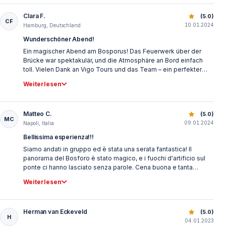
Clara F.
Silvesterparty auf dem Bosporus mit Abendessen und Feu
(5.0)
CF
10.01.2024
Hamburg, Deutschland
Wunderschöner Abend!
Ein magischer Abend am Bosporus! Das Feuerwerk über der
Brücke war spektakulär, und die Atmosphäre an Bord einfach
toll. Vielen Dank an Vigo Tours und das Team – ein perfekter
Start ins neue Jahr!
Weiterlesen
Matteo C.
Silvesterparty auf dem Bosporus mit Abendessen und Feu
(5.0)
MC
09.01.2024
Napoli, Italia
Bellissima esperienza!!!
Siamo andati in gruppo ed è stata una serata fantastica! Il
panorama del Bosforo è stato magico, e i fuochi d'artificio sul
ponte ci hanno lasciato senza parole. Cena buona e tanta
musica divertente. Assolutamente da provare!
Weiterlesen
Herman van Eckeveld
Silvesterparty auf dem Bosporus mit Abendessen und Feu
(5.0)
H
04.01.2023