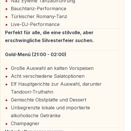
Naz Eyleme Tanzaufführung
Bauchtanz-Performance
Türkischer Romany-Tanz
Für wen ist diese Kreuzfahrt ideal?
Live-DJ-Performance
— Für Reisende, die Silvester in Istanbul besonders
Perfekt für alle, die eine stilvolle, aber
feiern möchten
erschwingliche Silvesterfeier suchen.
— Für Paare auf der Suche nach einer romantischen
Nacht
Gold-Menü (21:00 - 02:00)
— Für Freundesgruppen, die Eleganz und Party
Große Auswahl an kalten Vorspeisen
verbinden wollen
Acht verschiedene Salatoptionen
— Für Winterbesucher, die Istanbul von seiner
Elf Hauptgerichte zur Auswahl, darunter
festlichen Seite erleben möchten
Tandoori-Truthahn
Gemischte Obstplatte und Dessert
Buchung und Verfügbarkeit
Unbegrenzte lokale und importierte
alkoholische Getränke
Silvesterkreuzfahrten auf dem Bosporus sind jedes
Champagner
Jahr stark nachgefragt und nur begrenzt verfügbar.