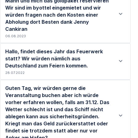
Mann und mich das goldpaket reservieren
Wir sind im byottel eingemietet und wir
würden fragen nach den Kosten einer
Abholung dort Besten dank Jenny
Cankiran
06.08.2023
Hallo, findet dieses Jahr das Feuerwerk
statt? Wir würden nämlich aus
Deutschland zum Feiern kommen.
28.07.2022
Weiterlesen
Guten Tag, wir würden gerne die
Veranstaltung buchen aber ich würde
vorher erfahren wollen, falls am 31.12. Das
Wetter schlecht ist und das Schiff nicht
Weiterlesen
ablegen kann aus sicherheitsgründen.
Kriegt man das Geld zurückerstattet oder
findet sie trotzdem statt aber nur vor
Anker am Hafen?