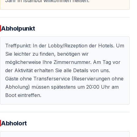
Jahr in Istanbul willkommen heißen.
Sind die Feuerwerke vom Schiff aus sichtbar?
Ja — die Feuerwerke entlang des Bosporus sind vom
Schiff aus hervorragend zu sehen.
Abholpunkt
Ist eine frühzeitige Buchung notwendig?
Treffpunkt: In der Lobby/Rezeption der Hotels. Um
Unbedingt — Silvesterkreuzfahrten auf dem Bosporus
Sie leichter zu finden, benötigen wir
sind schnell ausgebucht. Eine frühe Reservierung
möglicherweise Ihre Zimmernummer. Am Tag vor
garantiert die beste Auswahl an Plätzen.
der Aktivität erhalten Sie alle Details von uns.
Gäste ohne Transferservice (Reservierungen ohne
5 wichtige Hinweise zur Silvesterparty auf dem
Abholung) müssen spätestens um 20:00 Uhr am
Bosporus in Istanbul
Boot eintreffen.
Eine Silvesterparty auf dem Bosporus ist in Istanbul ein
besonderer Abend mit Dinner, Musik, Lichterkulisse
und Mitternachtsfeier auf dem Wasser. Damit die Nacht
Abholort
reibungslos verläuft, sollten Gäste vor der Buchung