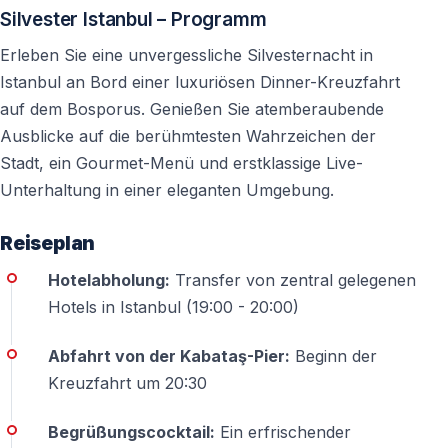
bestätigten Transferplan abgeholt. Das ist besonders
Silvester Istanbul – Programm
wichtig, weil der Verkehr am 31. Dezember in Istanbul
Erleben Sie eine unvergessliche Silvesternacht in
deutlich dichter ist und die Umgebung der Anlegestellen
Istanbul an Bord einer luxuriösen Dinner-Kreuzfahrt
stark besucht sein kann. Die genaue Abholzeit wird
auf dem Bosporus. Genießen Sie atemberaubende
nach der Buchung mitgeteilt.
Ausblicke auf die berühmtesten Wahrzeichen der
Stadt, ein Gourmet-Menü und erstklassige Live-
3. Die Programmzeiten sollten klar sein
Unterhaltung in einer eleganten Umgebung.
Einschiffung, Abfahrt und Rückkehr sind getrennte
Zeiten
Reiseplan
Hotelabholung:
Transfer von zentral gelegenen
Bei Bosporus-Silvesterfahrten beginnt der Einstieg
Hotels in Istanbul (19:00 - 20:00)
meist vor der eigentlichen Abfahrt. Diese Zeit wird für
die Platzierung der Gäste, den Servicebeginn und die
Abfahrt von der Kabataş-Pier:
Beginn der
Vorbereitung des Abendprogramms genutzt. Die
Kreuzfahrt um 20:30
Rückkehr erfolgt in der Regel nach der
Mitternachtsfeier, abhängig vom Schiff, der Route und
Begrüßungscocktail:
Ein erfrischender