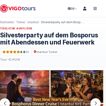
DE
Startseite
Türkei
Istanbul
Silvesterparty auf dem Bosporus mit Abendessen und Feuerwerk
TÄGLICHE AUSFLÜGE
Silvesterparty auf dem Bosporus
mit Abendessen und Feuerwerk
4.8
20
Istanbul
·
Türkei
Bewertung: 4.8 von 5 · 20 Bewertungen
Tour-ID #108