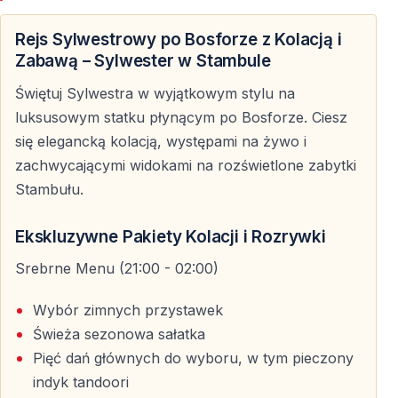
Nielimitowane napoje alkoholowe lub bezalkoholowe
Rejs Sylwestrowy po Bosforze z Kolacją i
— w zależności od wybranego pakietu — pozwalają
Zabawą – Sylwester w Stambule
cieszyć się wieczorem bez ograniczeń.
Świętuj Sylwestra w wyjątkowym stylu na
luksusowym statku płynącym po Bosforze. Ciesz
Muzyka, taniec i sylwestrowa energia
się elegancką kolacją, występami na żywo i
zachwycającymi widokami na rozświetlone zabytki
Rozrywka przez całą noc
Stambułu.
Sylwester na Bosforze to nie tylko kolacja — to pełne
energii widowisko.
Ekskluzywne Pakiety Kolacji i Rozrywki
— Muzyka na żywo
Srebrne Menu (21:00 - 02:00)
— DJ i parkiet taneczny
— Taniec brzucha
Wybór zimnych przystawek
— Tradycyjne tureckie występy folklorystyczne
Świeża sezonowa sałatka
Pięć dań głównych do wyboru, w tym pieczony
Tuż przed północą rozpoczyna się wspólne odliczanie
indyk tandoori
— a rok 2026 witany jest w wyjątkowej, radosnej