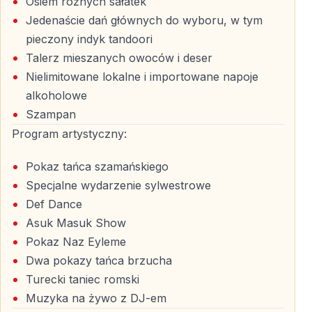
Osiem różnych sałatek
elegancją
Jedenaście dań głównych do wyboru, w tym
— Dla turystów odwiedzających Stambuł zimą
pieczony indyk tandoori
Talerz mieszanych owoców i deser
Nielimitowane lokalne i importowane napoje
Rezerwacja i dostępność miejsc
alkoholowe
Sylwestrowe rejsy po Bosforze organizowane są z
Szampan
ograniczoną liczbą miejsc i co roku cieszą się
Program artystyczny:
ogromnym zainteresowaniem. Wczesna rezerwacja to
gwarancja najlepszych miejsc, pełnego pakietu usług i
Pokaz tańca szamańskiego
spokojnego planowania tej wyjątkowej nocy. Powitaj
Specjalne wydarzenie sylwestrowe
rok 2026 na Bosforze — w sercu Stambułu.
Def Dance
Asuk Masuk Show
Pokaz Naz Eyleme
Najczęściej zadawane pytania
Dwa pokazy tańca brzucha
Turecki taniec romski
Jak długo trwa sylwestrowy rejs po Bosforze?
Muzyka na żywo z DJ-em