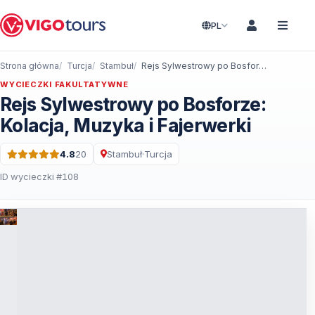
PL
Strona główna
Turcja
Stambuł
Rejs Sylwestrowy po Bosforze: Kolacja, Muzyka i Fajerwerki
WYCIECZKI FAKULTATYWNE
Rejs Sylwestrowy po Bosforze:
Kolacja, Muzyka i Fajerwerki
4.8
20
Stambuł
·
Turcja
Ocena: 4.8 na 5 · 20 Recenzje
ID wycieczki #108