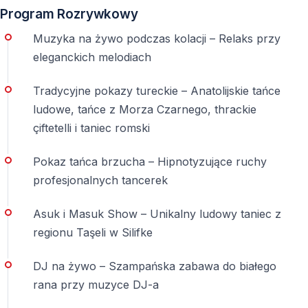
Program Rozrywkowy
przystawki, danie główne, deser, owoce, muzykę na
żywo, DJ-a i odliczanie do północy. Różnice najczęściej
Muzyka na żywo podczas kolacji – Relaks przy
dotyczą napojów. Warto sprawdzić, czy w cenie są
eleganckich melodiach
tylko napoje bezalkoholowe, czy również lokalne
alkohole. Importowane alkohole, koktajle i szampan
Tradycyjne pokazy tureckie – Anatolijskie tańce
mogą być dodatkowo płatne.
ludowe, tańce z Morza Czarnego, thrackie
çiftetelli i taniec romski
Pokaz tańca brzucha – Hipnotyzujące ruchy
profesjonalnych tancerek
Asuk i Masuk Show – Unikalny ludowy taniec z
regionu Taşeli w Silifke
DJ na żywo – Szampańska zabawa do białego
rana przy muzyce DJ-a