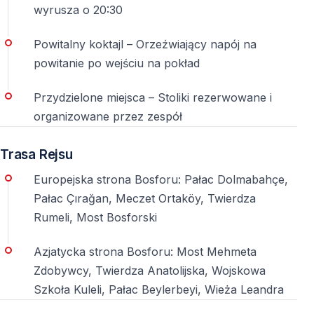
jest potrzebny na zajęcie stolików, przygotowanie
wyrusza o 20:30
obsługi i rozpoczęcie programu.
Powitalny koktajl – Orzeźwiający napój na
4. Zapytaj o trasę rejsu po Bosforze
powitanie po wejściu na pokład
Najlepsze widoki są w centralnej części cieśniny
Przydzielone miejsca – Stoliki rezerwowane i
organizowane przez zespół
Bosfor ma około 30 km długości, ale statki sylwestrowe
zwykle płyną najbardziej widowiskowym odcinkiem.
Trasa Rejsu
Najczęściej są to okolice Dolmabahçe, Beşiktaş,
Ortaköy, Mostu Bosforskiego, Beylerbeyi, Kuleli i
Europejska strona Bosforu: Pałac Dolmabahçe,
Rumeli Hisarı. Szczególnie ważne jest, gdzie statek
Pałac Çırağan, Meczet Ortaköy, Twierdza
znajduje się o północy.
Rumeli, Most Bosforski
5. Dokładnie sprawdź menu i napoje
Azjatycka strona Bosforu: Most Mehmeta
Zdobywcy, Twierdza Anatolijska, Wojskowa
„Bez limitu” powinno być jasno opisane
Szkoła Kuleli, Pałac Beylerbeyi, Wieża Leandra
Pakiety sylwestrowe zwykle obejmują kolację,