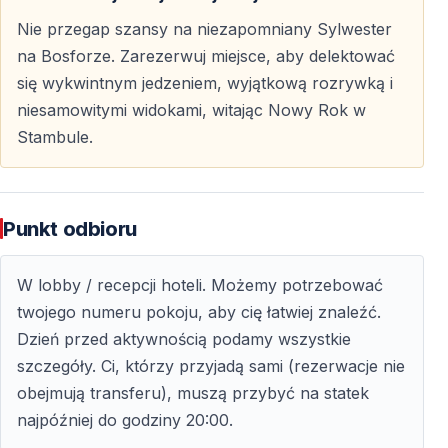
elegancki strój odpowiedni na noc sylwestrową.
Nie przegap szansy na niezapomniany Sylwester
na Bosforze. Zarezerwuj miejsce, aby delektować
Czy fajerwerki są widoczne z pokładu statku?
się wykwintnym jedzeniem, wyjątkową rozrywką i
Tak — pokazy fajerwerków wzdłuż Bosforu są
niesamowitymi widokami, witając Nowy Rok w
doskonale widoczne z pokładu.
Stambule.
Czy warto zarezerwować rejs z
wyprzedzeniem?
Punkt odbioru
Zdecydowanie tak — sylwestrowe rejsy po Bosforze
wyprzedają się bardzo szybko, a wcześniejsza
W lobby / recepcji hoteli. Możemy potrzebować
rezerwacja daje większy wybór miejsc.
twojego numeru pokoju, aby cię łatwiej znaleźć.
Dzień przed aktywnością podamy wszystkie
szczegóły. Ci, którzy przyjadą sami (rezerwacje nie
5 rzeczy, które warto wiedzieć przed
obejmują transferu), muszą przybyć na statek
sylwestrowym rejsem po Bosforze
najpóźniej do godziny 20:00.
Sylwester na Bosforze w Stambule to wyjątkowy