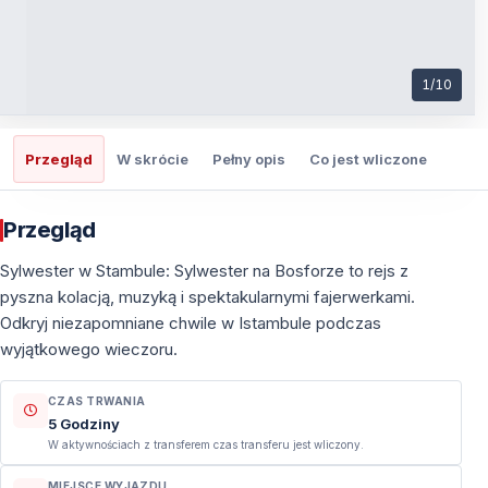
1
/
10
Przegląd
W skrócie
Pełny opis
Co jest wliczone
Co t
Przegląd
Sylwester w Stambule: Sylwester na Bosforze to rejs z
pyszna kolacją, muzyką i spektakularnymi fajerwerkami.
Odkryj niezapomniane chwile w Istambule podczas
wyjątkowego wieczoru.
CZAS TRWANIA
5 Godziny
W aktywnościach z transferem czas transferu jest wliczony.
MIEJSCE WYJAZDU