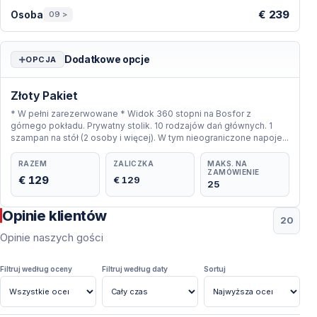
Ceny — Stambuł
€ 239
Osoba
09 >
Dodatkowe opcje
OPCJA
Złoty Pakiet
* W pełni zarezerwowane * Widok 360 stopni na Bosfor z
górnego pokładu. Prywatny stolik. 10 rodzajów dań głównych. 1
szampan na stół (2 osoby i więcej). W tym nieograniczone napoje...
RAZEM
ZALICZKA
MAKS. NA
ZAMÓWIENIE
€ 129
€ 129
25
Opinie klientów
20
Opinie naszych gości
Filtruj według oceny
Filtruj według daty
Sortuj