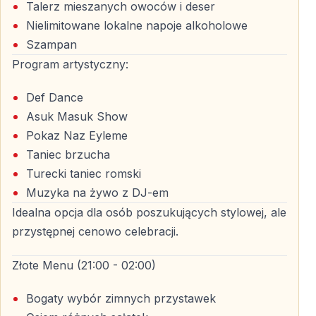
Talerz mieszanych owoców i deser
atmosferze na środku Bosforu.
Nielimitowane lokalne napoje alkoholowe
Szampan
Program artystyczny:
Sylwester między Europą a Azją
Rejs sylwestrowy po Bosforze daje niepowtarzalną
Def Dance
możliwość świętowania Nowego Roku jednocześnie na
Asuk Masuk Show
dwóch kontynentach. To idealna propozycja dla par,
Pokaz Naz Eyleme
grup przyjaciół oraz osób, które chcą przeżyć
Taniec brzucha
Sylwestra w Stambule w naprawdę wyjątkowy sposób.
Turecki taniec romski
Muzyka na żywo z DJ-em
Idealna opcja dla osób poszukujących stylowej, ale
Dla kogo jest ten rejs?
przystępnej cenowo celebracji.
— Dla osób szukających wyjątkowego Sylwestra w
Złote Menu (21:00 - 02:00)
Stambule
— Dla par marzących o romantycznej nocy
Bogaty wybór zimnych przystawek
— Dla grup przyjaciół, które chcą połączyć zabawę z