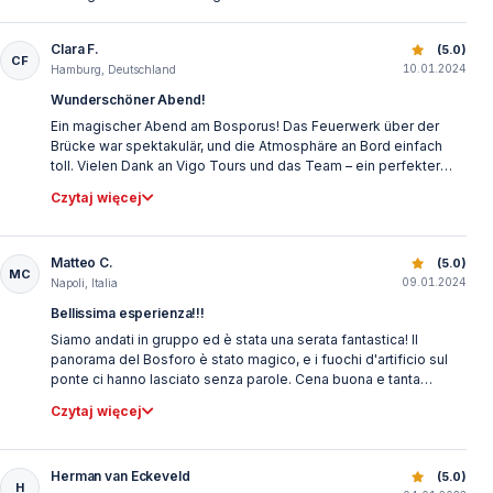
Clara F.
Rejs Sylwestrowy po Bosforze: Kolacja, Muzyka i Fajerwer
(5.0)
CF
10.01.2024
Hamburg, Deutschland
Wunderschöner Abend!
Ein magischer Abend am Bosporus! Das Feuerwerk über der
Brücke war spektakulär, und die Atmosphäre an Bord einfach
toll. Vielen Dank an Vigo Tours und das Team – ein perfekter
Start ins neue Jahr!
Czytaj więcej
Matteo C.
Rejs Sylwestrowy po Bosforze: Kolacja, Muzyka i Fajerwer
(5.0)
MC
09.01.2024
Napoli, Italia
Bellissima esperienza!!!
Siamo andati in gruppo ed è stata una serata fantastica! Il
panorama del Bosforo è stato magico, e i fuochi d'artificio sul
ponte ci hanno lasciato senza parole. Cena buona e tanta
musica divertente. Assolutamente da provare!
Czytaj więcej
Herman van Eckeveld
Rejs Sylwestrowy po Bosforze: Kolacja, Muzyka i Fajerwer
(5.0)
H