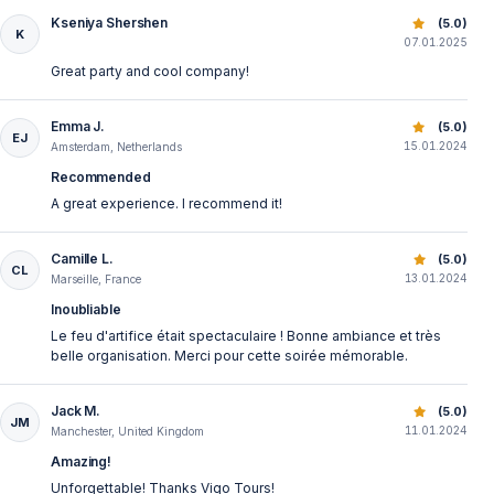
Kseniya Shershen
Rejs Sylwestrowy po Bosforze: Kolacja, Muzyka i Fajerwer
(5.0)
K
07.01.2025
Great party and cool company!
Emma J.
Rejs Sylwestrowy po Bosforze: Kolacja, Muzyka i Fajerwer
(5.0)
EJ
15.01.2024
Amsterdam, Netherlands
Recommended
A great experience. I recommend it!
Camille L.
Rejs Sylwestrowy po Bosforze: Kolacja, Muzyka i Fajerwer
(5.0)
CL
13.01.2024
Marseille, France
Inoubliable
Le feu d'artifice était spectaculaire ! Bonne ambiance et très
belle organisation. Merci pour cette soirée mémorable.
Jack M.
Rejs Sylwestrowy po Bosforze: Kolacja, Muzyka i Fajerwer
(5.0)
JM
11.01.2024
Manchester, United Kingdom
Amazing!
Unforgettable! Thanks Vigo Tours!