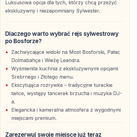
Rejs zazwyczaj rozpoczyna się wieczorem i trwa do
Luksusowa opcja dla tych, którzy chcą przeżyć
pierwszych godzin Nowego Roku — średnio 4–5
ekskluzywny i niezapomniany Sylwester.
godzin.
Dlaczego warto wybrać rejs sylwestrowy
Czy podczas rejsu serwowany jest alkohol?
po Bosforze?
Tak — dostępne są pakiety z nielimitowanymi napojami
Zachwycające widoki na Most Bosforski, Pałac
alkoholowymi lub bezalkoholowymi, w zależności od
Dolmabahçe i Wieżę Leandra.
oferty.
Wyśmienita kuchnia z ekskluzywnymi opcjami
Srebrnego i Złotego menu.
Czy rejs jest odpowiedni dla rodzin z dziećmi?
Ekscytująca rozrywka – tradycyjne tureckie
Tak — jednak ze względu na późne godziny i głośną
tańce, występy tancerek brzucha i muzyka DJ-
muzykę zaleca się nadzór rodziców nad młodszymi
a.
dziećmi.
Elegancka i kameralna atmosfera z wygodnymi
miejscami premium.
Czy obowiązuje dress code?
Nie ma formalnego dress code’u — zalecany jest
Zarezerwuj swoje miejsce już teraz