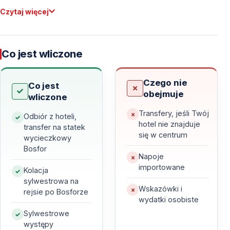
Czytaj więcej
Dlaczego warto wybrać sylwestrowy rejs po
Bosforze?
Co jest wliczone
Zapierające dech w piersiach widoki nocnego
Stambułu
Czego nie
Co jest
obejmuje
Bosfor w noc sylwestrową zamienia się w
wliczone
spektakularną scenę — Pałac Dolmabahçe, Wieża
Transfery, jeśli Twój
Odbiór z hoteli,
Leandra, Meczet Ortaköy oraz mosty nad Bosforem
hotel nie znajduje
transfer na statek
się w centrum
lśnią tysiącami świateł. O północy pokaz fajerwerków,
wycieczkowy
Bosfor
odbijający się w wodzie, tworzy magiczną scenerię,
Napoje
której nie da się porównać z żadną inną formą
importowane
Kolacja
świętowania.
sylwestrowa na
Wskazówki i
rejsie po Bosforze
wydatki osobiste
Komfort i spokój z dala od tłumów
Sylwestrowe
Zamiast zatłoczonych restauracji i ulic — elegancki
występy