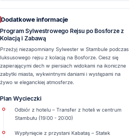
Goście nie muszą sami szukać przystani
Dodatkowe informacje
W przypadku tej imprezy goście są odbierani zgodnie z
Program Sylwestrowego Rejsu po Bosforze z
ustalonym planem transferu. To ważna zaleta,
Kolacją i Zabawą
ponieważ w noc sylwestrową ruch w Stambule jest
większy niż zwykle, a okolice przystani mogą być
Przeżyj niezapomniany Sylwester w Stambule podczas
zatłoczone. Dokładna godzina odbioru jest podawana
luksusowego rejsu z kolacją na Bosforze. Ciesz się
po rezerwacji.
zapierającymi dech w piersiach widokami na ikoniczne
zabytki miasta, wykwintnymi daniami i występami na
3. Sprawdź godzinę wejścia na statek i
żywo w eleganckiej atmosferze.
rozpoczęcia rejsu
Plan Wycieczki
Wejście na pokład i wypłynięcie to dwa różne etapy
Odbiór z hotelu – Transfer z hoteli w centrum
Przy wielu sylwestrowych rejsach wejście na statek
Stambułu (19:00 - 20:00)
zaczyna się około 20:00–20:30, a wypłynięcie
następuje później, zwykle około 21:00–21:30. Ten czas
Wypłynięcie z przystani Kabataş – Statek