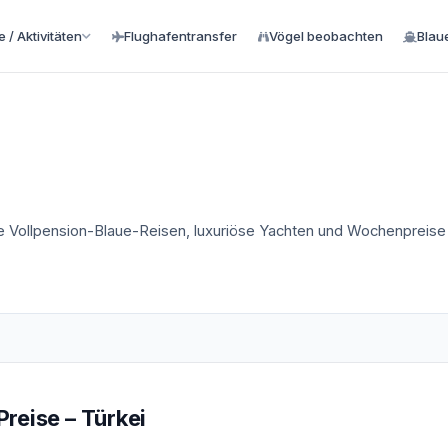
 / Aktivitäten
Flughafentransfer
Vögel beobachten
Blau
ie Vollpension-Blaue-Reisen, luxuriöse Yachten und Wochenpreise 
eise – Türkei