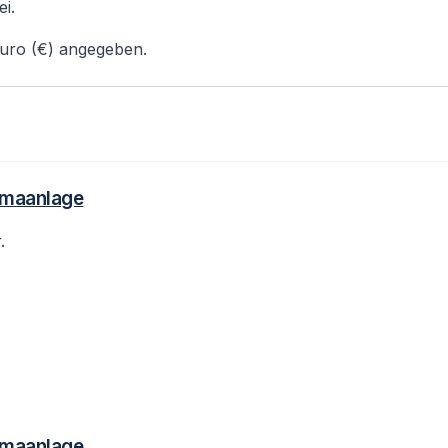
i.
uro (€) angegeben.
limaanlage
.
limaanlage