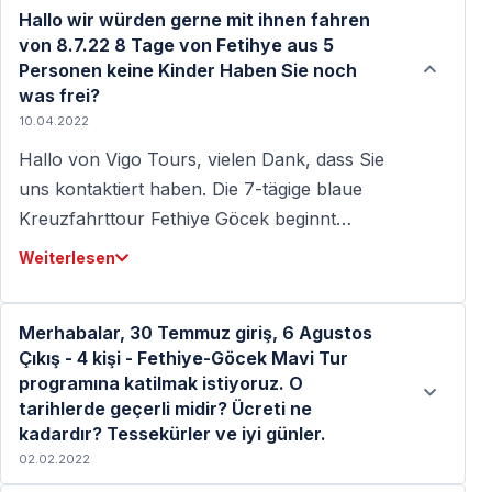
Hallo wir würden gerne mit ihnen fahren
von 8.7.22 8 Tage von Fetihye aus 5
Personen keine Kinder Haben Sie noch
was frei?
10.04.2022
Hallo von Vigo Tours, vielen Dank, dass Sie
uns kontaktiert haben. Die 7-tägige blaue
Kreuzfahrttour Fethiye Göcek beginnt
samstags. Wir konnten das von Ihnen
Weiterlesen
geschriebene Datum (8. Juli oder 7. August)
nicht vollständig verstehen. Wir bitten Sie, uns
Merhabalar, 30 Temmuz giriş, 6 Agustos
das Datum noch einmal im Format tt/mm/jjjj zu
Çıkış - 4 kişi - Fethiye-Göcek Mavi Tur
schreiben. Man sollte wissen: Auf langen
programına katilmak istiyoruz. O
Touren gibt es keine Einzelkabinen. Für 5
tarihlerde geçerli midir? Ücreti ne
Personen sollten also 3 Kabinen gebucht
kadardır? Tessekürler ve iyi günler.
werden. Beste Grüße, Team Vigo Tours
02.02.2022