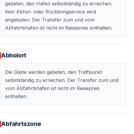
gebeten, den Hafen selbstständig zu erreichen.
dem Boot zu Mittag essen, nachdem wir am
Kein Abhol- oder Rückbringservice wird
einzigartigen Strand auf der roten Insel geschwommen
angeboten. Der Transfer zum und vom
sind. Über Nacht wird vor Red Island sein. Blaue
Abfahrtshafen ist nicht im Reisepreis enthalten.
Träume!
Blauer Kreuzfahrttag - 8
Alle guten Dinge haben ein Ende. Wir stehen kurz vor
Abholort
dem Ende eines einzigartigen blauen Urlaubs. Nach
dem letzten schönen Frühstück verlassen wir das
Die Gäste werden gebeten, den Treffpunkt
Boot, nachdem wir uns am Samstagmorgen von der
selbstständig zu erreichen. Der Transfer zum und
Bootsbesatzung verabschiedet haben. Wir hoffen, Sie
vom Abfahrtshafen ist nicht im Reisepreis
bei einer weiteren blauen Kreuzfahrt wieder bei uns zu
enthalten.
sehen.
Abfahrtszone