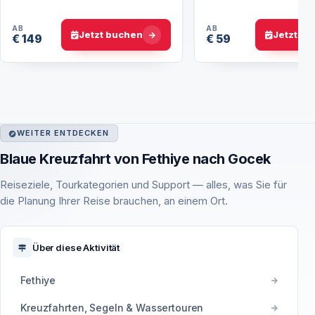
Babadağ
erleben
AB
AB
Jetzt buchen
Jetzt b
€ 149
€ 59
WEITER ENTDECKEN
Blaue Kreuzfahrt von Fethiye nach Gocek
Reiseziele, Tourkategorien und Support — alles, was Sie für
die Planung Ihrer Reise brauchen, an einem Ort.
Über diese Aktivität
Fethiye
Kreuzfahrten, Segeln & Wassertouren