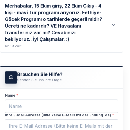
Merhabalar, 15 Ekim giriş, 22 Ekim Çıkış - 4
kişi - mavi Tur programı arıyoruz. Fethiye-
Göcek Programı o tarihlerde geçerli midir?
Ücreti ne kadardır? VE Havaalanı
Weiterlesen
transferiniz var mı? Cevabınızı
bekliyoruz.. İyi Çalışmalar. :)
08.10.2021
Brauchen Sie Hilfe?
Senden Sie uns Ihre Frage
Weiterlesen
Name
*
Ihre E-Mail Adresse (Bitte keine E-Mails mit der Endung .de)
*