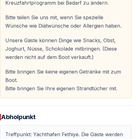
Kreuzfahrtprogramm bei Bedarf zu ändern.
Insel Yassica lächeln
Bitte teilen Sie uns mit, wenn Sie spezielle
Blauer Kreuzfahrttag - 6
Wünsche wie Diätwünsche oder Allergien haben.
Nach dem Frühstück von Tag 6 auf der Insel Yassıca
können Sie als nächstes die Aquarium Bay erkunden.
Unsere Gäste können Dinge wie Snacks, Obst,
Wir werden ein schönes Mittagessen in der
Joghurt, Nüsse, Schokolade mitbringen. (Diese
Aquarienbucht bekommen, indem wir die einzigartige
werden nicht auf dem Boot verkauft.)
Schönheit der Tiefen des blauen Wassers beobachten.
Bitte bringen Sie keine eigenen Getränke mit zum
Nachdem wir nach dem Abendessen etwas mehr
Boot.
geschwommen sind, fahren wir zwischen 15:00 und
Bitte bringen Sie Ihre eigenen Strandtücher mit.
16:00 Uhr in die Bucht von Boynuz. Und übernachten
hier unter der wunderschönen Decke aus Himmel und
Sternen. Blaue Träume!
Abholpunkt
Blauer Kreuzfahrttag - 7
Nach dem Frühstück in der Boynuz-Bucht können Sie
Treffpunkt: Yachthafen Fethiye. Die Gäste werden
planen, die rote Insel zu erkunden. Wir werden auf