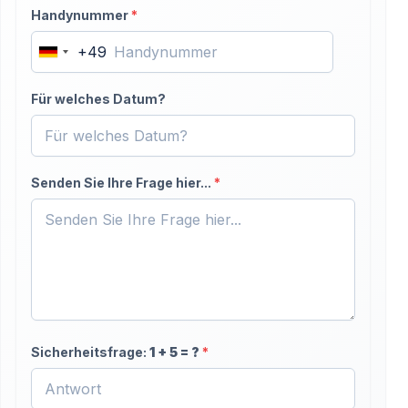
Handynummer
*
+49
Germany
+49
Für welches Datum?
Senden Sie Ihre Frage hier...
*
Sicherheitsfrage:
1
+
5
= ?
*