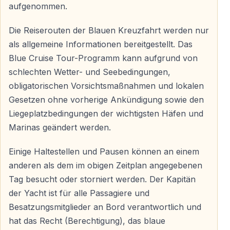
aufgenommen.
Boot verankern wir das Boot zwischen 15:00 und 16:00
Uhr von der Bucht von Sıralın bis zur
Die Reiserouten der Blauen Kreuzfahrt werden nur
Steinkragenbucht, die nach dem berühmten Maler
als allgemeine Informationen bereitgestellt. Das
Bedri-Mutterleib benannt ist. Wir werden am Abend des
Blue Cruise Tour-Programm kann aufgrund von
4. Tages in Bedri Rahmi Bay übernachten. Sie können
schlechten Wetter- und Seebedingungen,
das weiche Gesicht des Mondes beobachten und
obligatorischen Vorsichtsmaßnahmen und lokalen
genießen, der die Seele streichelt, und in
Gesetzen ohne vorherige Ankündigung sowie den
wunderschöne blaue Träume eintauchen.
Liegeplatzbedingungen der wichtigsten Häfen und
Marinas geändert werden.
Blauer Kreuzfahrttag - 5
Nach dem Frühstück in der wundersamen Bucht von
Einige Haltestellen und Pausen können an einem
Bedri Rahmi werden wir den Anker wiegen und zum
anderen als dem im obigen Zeitplan angegebenen
Hafen von Göcek fahren. Die Bedürfnisse des Bootes
Tag besucht oder storniert werden. Der Kapitän
für eine blaue Kreuzfahrt werden vom Hafen von
der Yacht ist für alle Passagiere und
Göcek aus erfüllt. Tee um 5 Uhr - Abendessen - Obst
Besatzungsmitglieder an Bord verantwortlich und
wird von der Insel Yassica serviert, und die schöne
hat das Recht (Berechtigung), das blaue
Nacht der blauen Kreuzfahrt Tag 5 wird uns von der