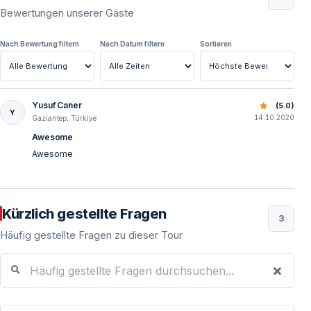
Bewertungen unserer Gäste
Nach Bewertung filtern
Nach Datum filtern
Sortieren
Yusuf Caner
Blaue Kreuzfahrt von Fethiye nach Gocek
(5.0)
Y
14.10.2020
Gaziantep, Türkiye
Awesome
Awesome
Kürzlich gestellte Fragen
3
Häufig gestellte Fragen zu dieser Tour
Häufig gestellte Fragen durchsuchen...