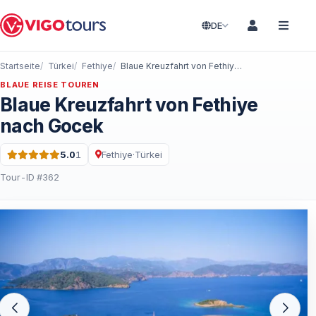
DE
Startseite
Türkei
Fethiye
Blaue Kreuzfahrt von Fethiye nach Gocek
BLAUE REISE TOUREN
Blaue Kreuzfahrt von Fethiye
nach Gocek
5.0
1
Fethiye
·
Türkei
Bewertung: 5.0 von 5 · 1 Bewertungen
Tour-ID #362