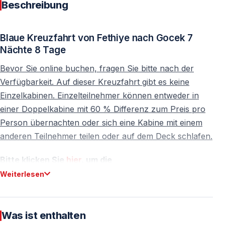
Beschreibung
Blaue Kreuzfahrt von Fethiye nach Gocek 7
Nächte 8 Tage
Bevor Sie online buchen, fragen Sie bitte nach der
Verfügbarkeit. Auf dieser Kreuzfahrt gibt es keine
Einzelkabinen. Einzelteilnehmer können entweder in
einer Doppelkabine mit 60 % Differenz zum Preis pro
Person übernachten oder sich eine Kabine mit einem
anderen Teilnehmer teilen oder auf dem Deck schlafen.
Bitte klicken Sie
hier
, um die
Stornierungsbedingungen zu lesen. Wenn Sie eine
Weiterlesen
Blue Cruise-Reservierung vornehmen, haben Sie die
Stornierungsbedingungen akzeptiert.
Was ist enthalten
Die türkische blaue Kreuzfahrt bietet Ihnen