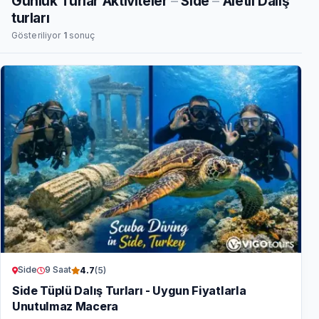
Günlük Turlar Aktiviteler
–
Side
–
Aletli Dalış
turları
Gösteriliyor
1
sonuç
Side
9 Saat
4.7
(5)
Side Tüplü Dalış Turları - Uygun Fiyatlarla
Unutulmaz Macera