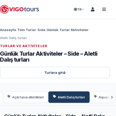
TR
Anasayfa
Tüm Turlar
Side
Günlük Turlar Aktiviteler
Aletli Dalış turları
TURLAR VE AKTIVITELER
Günlük Turlar Aktiviteler – Side – Aletli
Dalış turları
Turlara git
Açık hava etkinlikleri
Aletli Dalış turları
Aquapark t