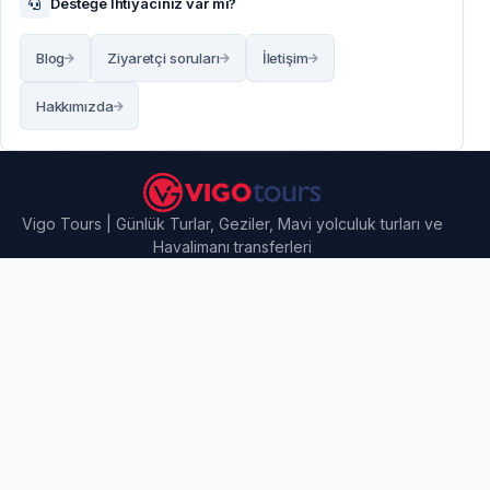
Desteğe İhtiyacınız var mı?
Blog
Ziyaretçi soruları
İletişim
Hakkımızda
Vigo Tours | Günlük Turlar, Geziler, Mavi yolculuk turları ve
Havalimanı transferleri
İletişim Bilgileri
Vigo Tours - Ilıca Mahallesi, 73. Sokak No: 5, Manavgat /
Antalya, Turkey
info@vigotours.com