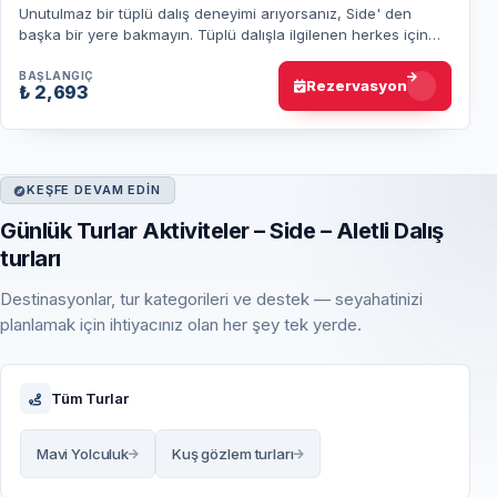
Unutulmaz bir tüplü dalış deneyimi arıyorsanız, Side' den
başka bir yere bakmayın. Tüplü dalışla ilgilenen herkes için
Side harika bir dalış destinas…
BAŞLANGIÇ
Rezervasyon
₺ 2,693
KEŞFE DEVAM EDIN
Günlük Turlar Aktiviteler – Side – Aletli Dalış
turları
Destinasyonlar, tur kategorileri ve destek — seyahatinizi
planlamak için ihtiyacınız olan her şey tek yerde.
Tüm Turlar
Mavi Yolculuk
Kuş gözlem turları