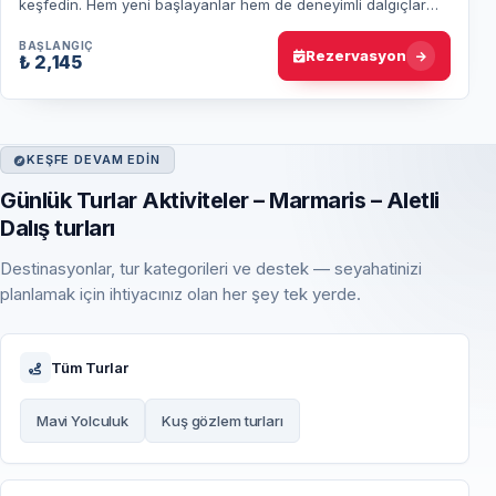
keşfedin. Hem yeni başlayanlar hem de deneyimli dalgıçlar
için unutulmaz bir deneyim sizler…
BAŞLANGIÇ
Rezervasyon
₺ 2,145
KEŞFE DEVAM EDIN
Günlük Turlar Aktiviteler – Marmaris – Aletli
Dalış turları
Destinasyonlar, tur kategorileri ve destek — seyahatinizi
planlamak için ihtiyacınız olan her şey tek yerde.
Tüm Turlar
Mavi Yolculuk
Kuş gözlem turları