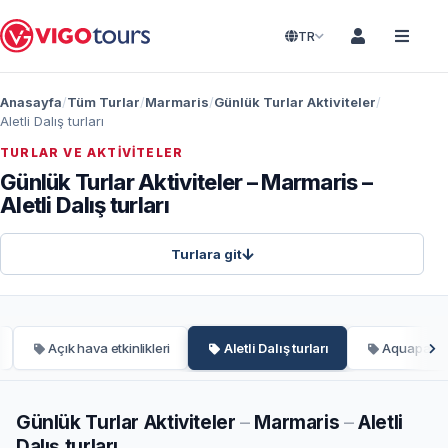
TR
Anasayfa
Tüm Turlar
Marmaris
Günlük Turlar Aktiviteler
Aletli Dalış turları
TURLAR VE AKTIVITELER
Günlük Turlar Aktiviteler – Marmaris –
Aletli Dalış turları
Turlara git
Açık hava etkinlikleri
Aletli Dalış turları
Aquapark t
Günlük Turlar Aktiviteler
–
Marmaris
–
Aletli
Dalış turları