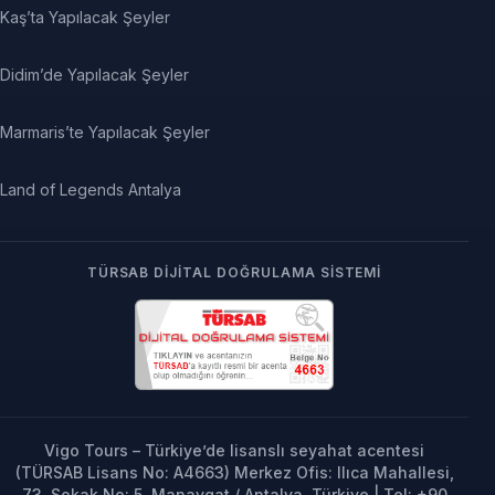
Kaş’ta Yapılacak Şeyler
Didim’de Yapılacak Şeyler
Marmaris’te Yapılacak Şeyler
Land of Legends Antalya
TÜRSAB DIJITAL DOĞRULAMA SISTEMI
Vigo Tours – Türkiye’de lisanslı seyahat acentesi
(TÜRSAB Lisans No: A4663) Merkez Ofis: Ilıca Mahallesi,
73. Sokak No: 5, Manavgat / Antalya, Türkiye | Tel: +90