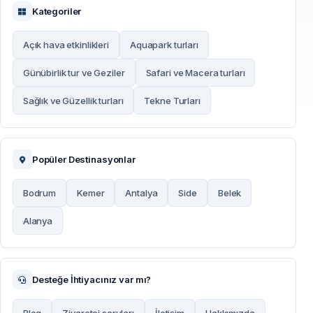
Kategoriler
Açık hava etkinlikleri
Aquapark turları
Günübirlik tur ve Geziler
Safari ve Macera turları
Sağlık ve Güzellik turları
Tekne Turları
Popüler Destinasyonlar
Bodrum
Kemer
Antalya
Side
Belek
Alanya
Desteğe İhtiyacınız var mı?
Blog
Ziyaretçi soruları
İletişim
Hakkımızda