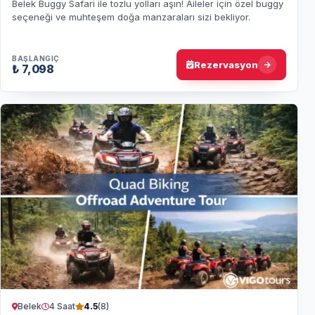
Belek Buggy Safari ile tozlu yolları aşın! Aileler için özel buggy
seçeneği ve muhteşem doğa manzaraları sizi bekliyor.
BAŞLANGIÇ
Rezervasyon
₺ 7,098
Belek
4 Saat
4.5
(8)