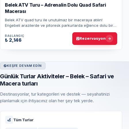
Belek ATV Turu – Adrenalin Dolu Quad Safari
Macerası
Belek ATV quad turu ile unutulmaz bir maceraya atılın!
Engebeli arazilerde ve pitoresk parkurlarda eğlence dolu bir
off-road deneyimi sizi bekliyor.
BAŞLANGIÇ
Rezervasyon
₺ 2,146
KEŞFE DEVAM EDIN
Günlük Turlar Aktiviteler – Belek – Safari ve
Macera turları
Destinasyonlar, tur kategorileri ve destek — seyahatinizi
planlamak için ihtiyacınız olan her şey tek yerde.
Tüm Turlar