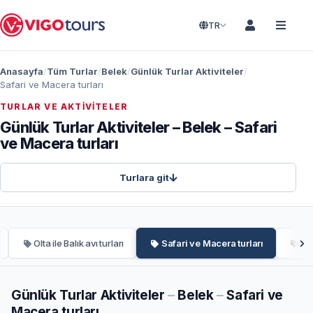
TR
Anasayfa
Tüm Turlar
Belek
Günlük Turlar Aktiviteler
Safari ve Macera turları
TURLAR VE AKTIVITELER
Günlük Turlar Aktiviteler – Belek – Safari
ve Macera turları
Turlara git
Olta ile Balık avı turları
Safari ve Macera turları
Sağ
Günlük Turlar Aktiviteler
–
Belek
–
Safari ve
Macera turları