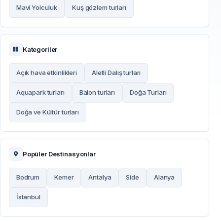
Mavi Yolculuk
Kuş gözlem turları
Kategoriler
Açık hava etkinlikleri
Aletli Dalış turları
Aquapark turları
Balon turları
Doğa Turları
Doğa ve Kültür turları
Popüler Destinasyonlar
Bodrum
Kemer
Antalya
Side
Alanya
İstanbul