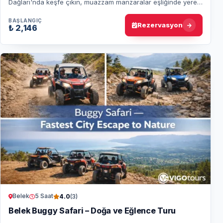
Dağları'nda keşfe çıkın, muazzam manzaralar eşliğinde yerel
köyleri keşfedin ve doğanın tadın…
BAŞLANGIÇ
Rezervasyon
₺ 2,146
Belek
5 Saat
4.0
(3)
Belek Buggy Safari – Doğa ve Eğlence Turu