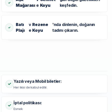
Mağarası
e
Koyu
keşfedin.
Batı
v
Rezene
'nda dinlenin, doğanın
Plajı
e
Koyu
tadını çıkarın.
Yazılı veya Mobil biletler:
Her ikisi de kabul edilir.
İptal politikası:
Esnek