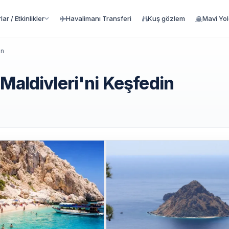
ar / Etkinlikler
Havalimanı Transferi
Kuş gözlem
Mavi Yo
in
Maldivleri'ni Keşfedin