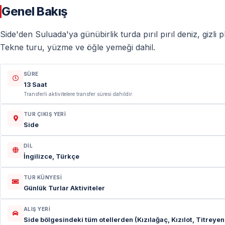
Genel Bakış
Side'den Suluada'ya günübirlik turda pırıl pırıl deniz, gizli
Tekne turu, yüzme ve öğle yemeği dahil.
SÜRE
13 Saat
Transferli aktivitelere transfer süresi dahildir.
TUR ÇIKIŞ YERI
Side
DIL
İngilizce, Türkçe
TUR KÜNYESI
Günlük Turlar Aktiviteler
ALIŞ YERI
Side bölgesindeki tüm otellerden (Kızılağaç, Kızılot, Titrey