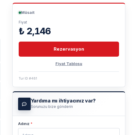
Müsait
Fiyat
₺ 2,146
Rezervasyon
Fiyat Tablosu
Tur ID #481
Yardıma mı ihtiyacınız var?
Sorunuzu bize gönderin
Adınız
*