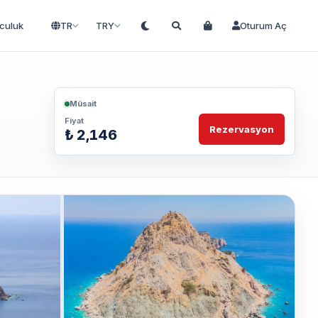
lculuk
TR
TRY
Oturum Aç
Müsait
Fiyat
Rezervasyon
₺ 2,146