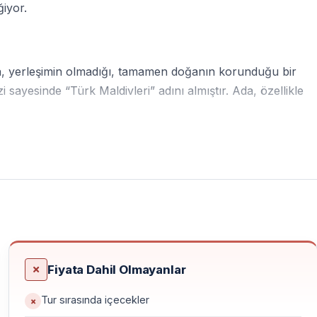
iyor.
ada, yerleşimin olmadığı, tamamen doğanın korunduğu bir
i sayesinde “Türk Maldivleri” adını almıştır. Ada, özellikle
doğal yapısıyla öne çıkar. Gürültüden uzak, sadece deniz ve
Fiyata Dahil Olmayanlar
ve sosyal medya fotoğrafları
için doğal bir stüdyo gibidir.
Tur sırasında içecekler