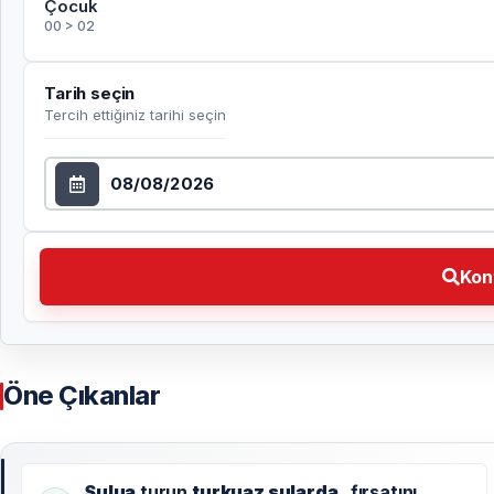
Çocuk
00 > 02
Tarih seçin
Tercih ettiğiniz tarihi seçin
Tarih seçin
Kontrol et Tercih ettiğiniz tarihi seçin
Kon
Öne Çıkanlar
Sulua
turun
turkuaz sularda
fırsatını