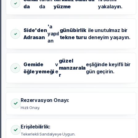
da
da
yüzme
yakalayın.
'a
Side'den
günübirlik
ile unutulmaz bir
yapıl
Adrasan
tekne turu
deneyim yaşayın.
an
güzel
Gemide
v
eşliğinde keyifli bir
manzarala
öğle yemeği
e
gün geçirin.
r
Rezervasyon Onayı:
Hızlı Onay.
Erişilebilirlik:
Tekerlekli Sandalyeye Uygun.