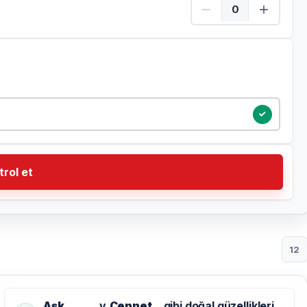
Çocuk Adet
trol et
12
Aşk
v
Cennet
gibi doğal güzellikleri