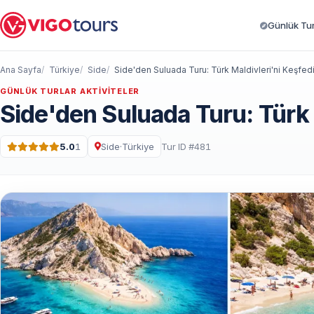
Günlük Turl
Ana Sayfa
Türkiye
Side
Side'den Suluada Turu: Türk Maldivleri'ni Keşfed
GÜNLÜK TURLAR AKTIVITELER
Side'den Suluada Turu: Türk 
5.0
1
Side
·
Türkiye
Tur ID #481
5 üzerinden 5.0 puan · 1 Yorum