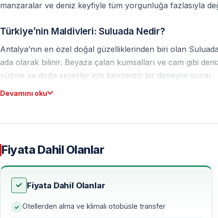
manzaralar ve deniz keyfiyle tüm yorgunluğa fazlasıyla değ
Türkiye’nin Maldivleri: Suluada Nedir?
Antalya’nın en özel doğal güzelliklerinden biri olan Sulu
ada olarak bilinir. Beyaza çalan kumsalları ve cam gibi deniz
yüzme ve doğa severler için benzersiz bir deneyim sunar.
Devamını oku
Suluada’yı Özel Kılan Detaylar
Gizli Cennet Atmosferi
Suluada, kalabalık turistik merkezlerden uzakta, sakin ve 
Fiyata Dahil Olanlar
doğayla baş başa kalabileceğiniz nadir rotalardan biridir.
Filtre Gerektirmeyen Manzaralar
Fiyata Dahil Olanlar
Adanın turkuaz suları ve açık renkli kayalıkları,
Instagram 
Otellerden alma ve klimalı otobüsle transfer
Işık, renk ve manzara tamamen doğaldır.