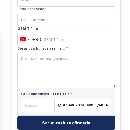
Email adresiniz
*
GSM Tlf. no
*
+90
Turkey
+90
Sorunuzu buraya yazınız...
*
Güvenlik sorusu:
11
+
19
= ?
*
Güvenlik sorusunu yenile
Sorunuzu bize gönderin