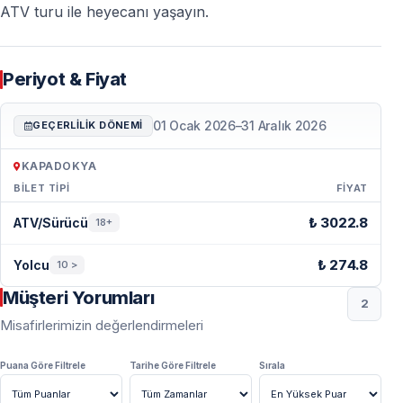
ATV turu ile heyecanı yaşayın.
ATV quad safari için ne giymeliyim?
— Rahat kıyafetler, kapalı ayakkabı ve toz nedeniyle
Periyot & Fiyat
güneş gözlüğü önerilir.
01 Ocak 2026
–
31 Aralık 2026
GEÇERLILIK DÖNEMI
KAPADOKYA
BILET TIPI
FIYAT
Periyot & Fiyat — Kapadokya
₺ 3022.8
ATV/Sürücü
18+
₺ 274.8
Yolcu
10 >
Müşteri Yorumları
2
Misafirlerimizin değerlendirmeleri
Puana Göre Filtrele
Tarihe Göre Filtrele
Sırala