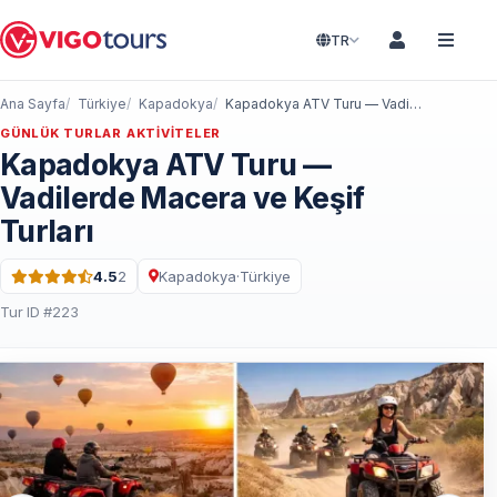
TR
Ana Sayfa
Türkiye
Kapadokya
Kapadokya ATV Turu — Vadilerde Macera ve Keşif Turları
GÜNLÜK TURLAR AKTIVITELER
Kapadokya ATV Turu —
Vadilerde Macera ve Keşif
Turları
4.5
2
Kapadokya
·
Türkiye
5 üzerinden 4.5 puan · 2 Yorum
Tur ID #223