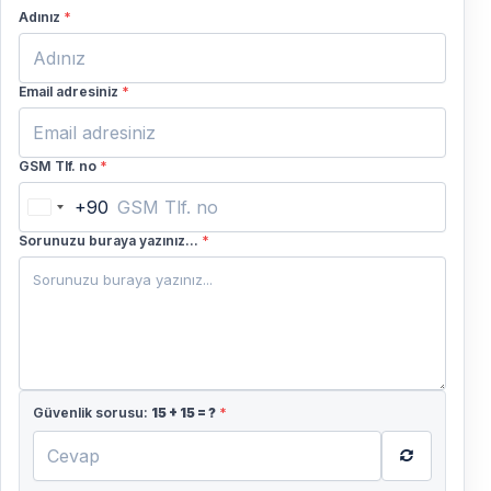
Adınız
*
Email adresiniz
*
GSM Tlf. no
*
+90
Turkey
+90
Sorunuzu buraya yazınız...
*
Güvenlik sorusu:
15
+
15
= ?
*