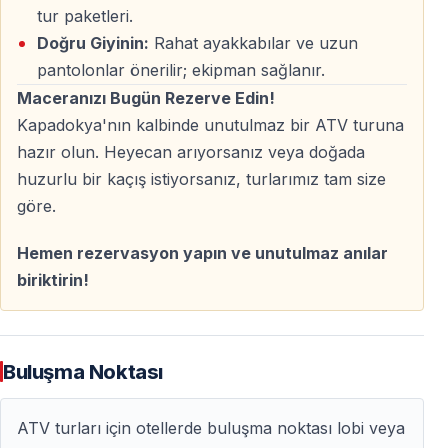
tur paketleri.
Sabah erken saatlerde yapılan sürüşler daha serin
Doğru Giyinin:
Rahat ayakkabılar ve uzun
hava, sessiz ortam ve yumuşak ışık sunar — güne
pantolonlar önerilir; ekipman sağlanır.
sakin ve etkileyici bir başlangıç yapmak isteyenler için
Maceranızı Bugün Rezerve Edin!
idealdir.
Kapadokya'nın kalbinde unutulmaz bir ATV turuna
hazır olun. Heyecan arıyorsanız veya doğada
Kapadokya ATV Quad Safari Deneyimi
huzurlu bir kaçış istiyorsanız, turlarımız tam size
göre.
Kapadokya quad safari yalnızca bir sürüş değildir —
doğayı ve araziyi keşfetme deneyimidir. Dar patikalar,
Hemen rezervasyon yapın ve unutulmaz anılar
açık vadiler ve engebeli rotalar macera ile doğal
biriktirin!
güzelliği bir araya getirir.
Tek başına, çift olarak ya da grup halinde seyahat
edenler için ATV quad turları Kapadokya gezisine enerji
Buluşma Noktası
ve heyecan katar.
ATV turları için otellerde buluşma noktası lobi veya