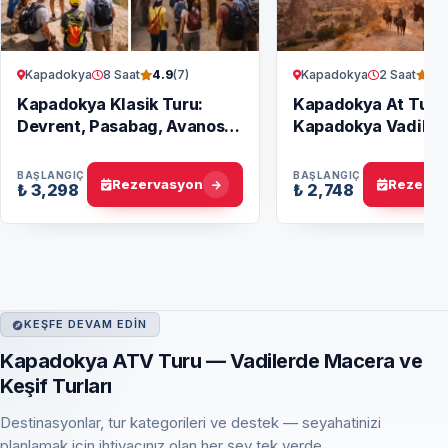
Kapadokya
8 Saat
Kapadokya
2 Saat
4.9
(7)
4.
Kapadokya Klasik Turu:
Kapadokya At Turu 
Devrent, Pasabag, Avanos
Kapadokya Vadileri
ve Uçhisar
Safari
BAŞLANGIÇ
BAŞLANGIÇ
Rezervasyon
Rezerva
₺ 3,298
₺ 2,748
KEŞFE DEVAM EDIN
Kapadokya ATV Turu — Vadilerde Macera ve
Keşif Turları
Destinasyonlar, tur kategorileri ve destek — seyahatinizi
planlamak için ihtiyacınız olan her şey tek yerde.