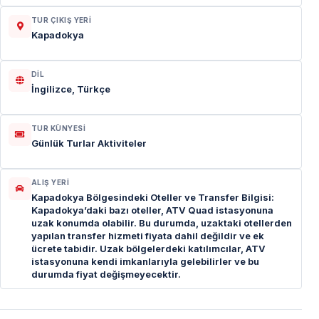
TUR ÇIKIŞ YERI
Kapadokya
DIL
İngilizce, Türkçe
TUR KÜNYESI
Günlük Turlar Aktiviteler
ALIŞ YERI
Kapadokya Bölgesindeki Oteller ve Transfer Bilgisi:
Kapadokya’daki bazı oteller, ATV Quad istasyonuna
uzak konumda olabilir. Bu durumda, uzaktaki otellerden
yapılan transfer hizmeti fiyata dahil değildir ve ek
ücrete tabidir. Uzak bölgelerdeki katılımcılar, ATV
istasyonuna kendi imkanlarıyla gelebilirler ve bu
durumda fiyat değişmeyecektir.