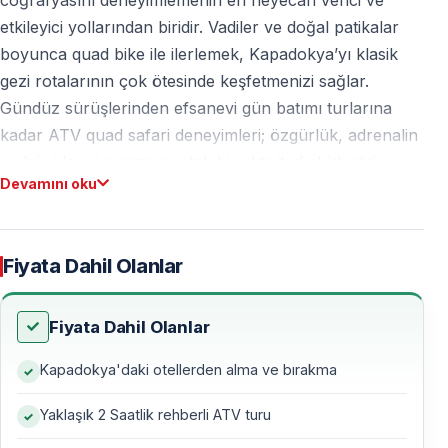
etkileyici yollarından biridir. Vadiler ve doğal patikalar
boyunca quad bike ile ilerlemek, Kapadokya’yı klasik
gezi rotalarının çok ötesinde keşfetmenizi sağlar.
Gündüz sürüşlerinden efsanevi gün batımı turlarına
kadar ATV quad safari deneyimleri; özgürlük, adrenalin
ve büyüleyici manzarayı tek bir aktivitede birleştirir.
Devamını oku
Neden Kapadokya ATV Turu?
Fiyata Dahil Olanlar
Gerçek Bir Off-Road Macerası
ATV turları sizi asfalt yollardan uzaklaştırır — tozlu
Fiyata Dahil Olanlar
parkurlar, volkanik zemin ve geniş vadiler gerçek bir
Kapadokya'daki otellerden alma ve bırakma
off-road sürüş deneyimi sunar.
Yaklaşık 2 Saatlik rehberli ATV turu
Eşsiz Kapadokya Manzaraları