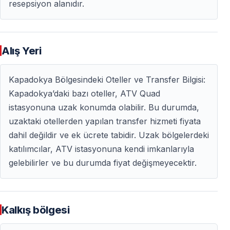
resepsiyon alanıdır.
Neden Kapadokya ATV Turu Rezervasyonu
Yapmalısınız?
— Farklı süre seçenekleri
Alış Yeri
— Ünlü vadiler ve gizli rotalar
— Rehberli ve yeni başlayanlara uygun
Kapadokya Bölgesindeki Oteller ve Transfer Bilgisi:
— Çiftler, arkadaş grupları ve bireysel katılım için ideal
Kapadokya’daki bazı oteller, ATV Quad
— Kapadokya’nın en popüler macera aktivitelerinden
istasyonuna uzak konumda olabilir. Bu durumda,
biri
uzaktaki otellerden yapılan transfer hizmeti fiyata
dahil değildir ve ek ücrete tabidir. Uzak bölgelerdeki
Kapadokya ATV Maceranıza Katılın
katılımcılar, ATV istasyonuna kendi imkanlarıyla
gelebilirler ve bu durumda fiyat değişmeyecektir.
Kapadokya’yı farklı bir açıdan keşfetmek istiyorsanız,
ATV quad safari unutulmaz bir deneyim sunar.
Vadilerden geçin, off-road sürüşün keyfini çıkarın ve
Kalkış bölgesi
ATV turlarının neden bölgenin en çok tercih edilen
aktiviteleri arasında yer aldığını keşfedin.