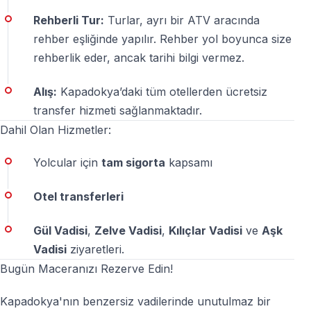
— Hayır, ehliyet gerekmez.
Rehberli Tur:
Turlar, ayrı bir ATV aracında
ATV sürüş deneyimi şart mı?
rehber eşliğinde yapılır. Rehber yol boyunca size
rehberlik eder, ancak tarihi bilgi vermez.
— Hayır — yeni başlayanlar tura katılabilir ve rehber
eşliğinde sürüş yapılır.
Alış:
Kapadokya’daki tüm otellerden ücretsiz
transfer hizmeti sağlanmaktadır.
Kapadokya ATV turu ne kadar sürer?
Dahil Olan Hizmetler:
— En popüler seçenek 2 saatlik turdur; yarım gün ve
Yolcular için
tam sigorta
kapsamı
tam gün alternatifleri de mevcuttur.
Otel transferleri
Kapadokya ATV quad turları güvenli mi?
— Evet — turlar bilgilendirme, kask ve profesyonel
Gül Vadisi
,
Zelve Vadisi
,
Kılıçlar Vadisi
ve
Aşk
rehberler eşliğinde yapılır.
Vadisi
ziyaretleri.
Bugün Maceranızı Rezerve Edin!
Bir ATV’ye iki kişi binebilir mi?
Kapadokya'nın benzersiz vadilerinde unutulmaz bir
— Evet — çift kişilik ATV seçenekleri bulunmaktadır.