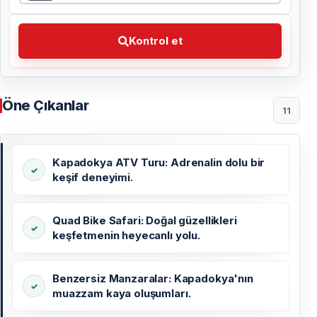
Kontrol et Tercih ettiğiniz tarihi seçin
Kontrol et
Öne Çıkanlar
11
Kapadokya ATV Turu: Adrenalin dolu bir
keşif deneyimi.
Quad Bike Safari: Doğal güzellikleri
keşfetmenin heyecanlı yolu.
Benzersiz Manzaralar: Kapadokya'nın
muazzam kaya oluşumları.