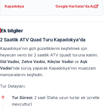
Kapadokya
Google Haritalar'da Aç
Quad & Buggy Safari Turları — Side’de Off-
Road Macera
Yolunuz
Side’e
düşerse, eğlenceli bir
Side ATV/Quad
Ek bilgiler
Turu
(
https://vigotours.com/tr/side/side-atv-quad-turu
)
veya heyecan dolu bir
Buggy Safari Turu
2 Saatlik ATV Quad Turu Kapadokya'da
(
https://vigotours.com/tr/side/buggy-safari-antalya-
Kapadokya'nın gizli güzelliklerini keşfetmek için
eglence-ve-macera-turu-copy-2
) ile tozlu patikalarda
heyecan verici bir 2 saatlik ATV (quad) turuna katılın.
ve doğa yollarında unutulmaz bir off-road macera
Gül Vadisi
,
Zelve Vadisi
,
Kılıçlar Vadisi
ve
Aşk
yaşayın.
Vadisi
'nde sürüş yaparak Kapadokya'nın muazzam
manzaralarını keşfedin.
Kapadokya ATV Turları Hakkında Sıkça Sorulan
Tur Detayları:
Sorular
Tur Süresi:
2 saat (Daha uzun turlar ek ücretle
Kapadokya ATV turu için ehliyet gerekiyor mu?
mevcuttur)