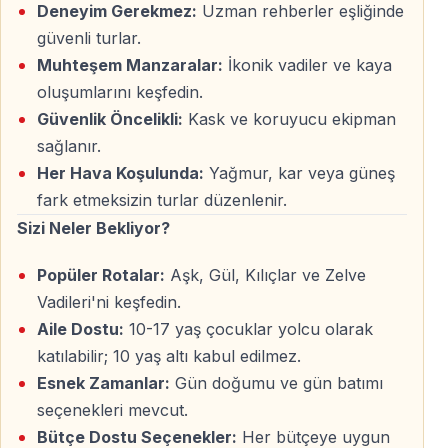
Deneyim Gerekmez:
Uzman rehberler eşliğinde
— İlk kez sürenler için destek
güvenli turlar.
Muhteşem Manzaralar:
İkonik vadiler ve kaya
oluşumlarını keşfedin.
Kapadokya — Quad Biking İçin En İyi
Destinasyonlardan Biri
Güvenlik Öncelikli:
Kask ve koruyucu ekipman
sağlanır.
Kapadokya’nın volkanik yapısı ve geniş vadileri ATV
Her Hava Koşulunda:
Yağmur, kar veya güneş
quad turları için ideal koşullar oluşturur. Doğal
fark etmeksizin turlar düzenlenir.
parkurlar açık arazilerden geçerek her sürüşü akıcı,
Sizi Neler Bekliyor?
keyifli ve görsel açıdan etkileyici hale getirir.
Popüler Rotalar:
Aşk, Gül, Kılıçlar ve Zelve
Kapadokya Gün Batımı ATV Quad Safari
Vadileri'ni keşfedin.
Güneş batarken vadiler kızıl ve altın tonlara bürünür —
Aile Dostu:
10-17 yaş çocuklar yolcu olarak
gün batımı ATV turları bölgedeki en atmosferik
katılabilir; 10 yaş altı kabul edilmez.
deneyimlerden biridir.
Esnek Zamanlar:
Gün doğumu ve gün batımı
seçenekleri mevcut.
Gün Doğumu ATV Turları
Bütçe Dostu Seçenekler:
Her bütçeye uygun