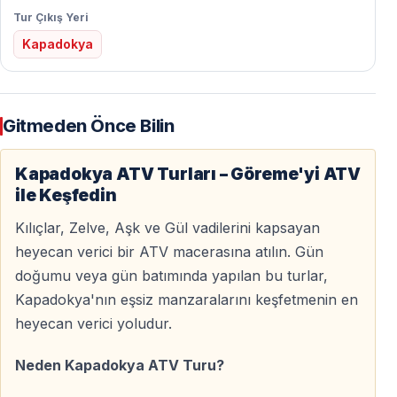
rehberlidir ve yeni başlayanlar için uygundur.
Tur Çıkış Yeri
Kapadokya
Rehberli Kapadokya ATV Quad Turları
Tüm Kapadokya ATV quad turları, güvenliği ön planda
Gitmeden Önce Bilin
tutan profesyonel rehberler eşliğinde gerçekleştirilir.
2
saatlik ATV turu
, macera ve keşif dengesini en iyi
Kapadokya ATV Turları – Göreme'yi ATV
şekilde sunduğu için en çok tercih edilen seçenektir.
ile Keşfedin
Yarım gün ve tam gün turlar ise Kapadokya’nın daha az
Kılıçlar, Zelve, Aşk ve Gül vadilerini kapsayan
bilinen vadilerini keşfetmek isteyen misafirler için daha
heyecan verici bir ATV macerasına atılın. Gün
derinlemesine bir quad safari deneyimi sunar.
doğumu veya gün batımında yapılan bu turlar,
Kapadokya'nın eşsiz manzaralarını keşfetmenin en
Rehberli Turlar Neden Önemlidir?
heyecan verici yoludur.
— Planlı ve güvenli rotalar
Neden Kapadokya ATV Turu?
— Tur öncesi bilgilendirme
— Kask ve koruyucu ekipman