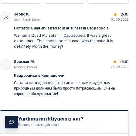
Jeong K.
Kapadokya ATV Turu — Vadilerde Macera ve Keşif Turları
(5.0)
JK
01.09.2019
Seul, South Korea
Fantastic Quad atv safari tour at sunset in Cappadocia!
We had a Quad Atv safari in Cappadocia. It was a great
experience. The landscape at sunset was fantastic. It is
definitely worth the money!
Ярослав M.
Kapadokya ATV Turu — Vadilerde Macera ve Keşif Turları
(4.0)
25.09.2020
Москва, Россия
Квадроцикл в Каппадокии
Сафари на квадроциклах по интересным и чудесным
природным долинам было просто потрясающим! Очень
хорошее обслуживание!
Yardıma mı ihtiyacınız var?
Sorunuzu bize gönderin