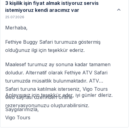
3 kişilik işin fiyat almak istiyoruz servis
istemiyoruz kendi aracımız var
25.07.2026
Merhaba,
Fethiye Buggy Safari turumuza göstermiş
olduğunuz ilgi için teşekkür ederiz.
Maalesef turumuz ay sonuna kadar tamamen
doludur. Alternatif olarak Fethiye ATV Safari
turumuzda müsaitlik bulunmaktadır. ATV
Safari turuna katılmak isterseniz, Vigo Tours
Anlayışınız için teşekkür eder, iyi günler dileriz.
web sayfası üzerinden online
rezervasyonunuzu oluşturabilirsiniz.
Saygılarımızla,
Vigo Tours