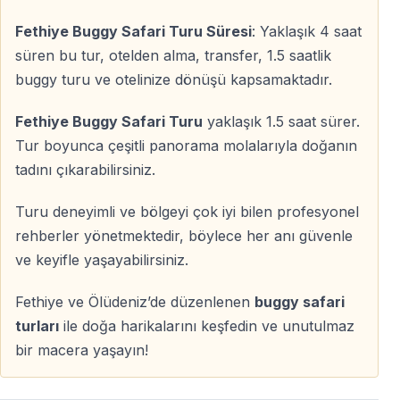
— Çiftler
— Arkadaş grupları
Fethiye Buggy Safari Turu Süresi
: Yaklaşık 4 saat
— İlk kez off-road deneyimi yaşamak isteyenler
süren bu tur, otelden alma, transfer, 1.5 saatlik
— Deniz ve plaj aktivitelerine alternatif arayanlar
buggy turu ve otelinize dönüşü kapsamaktadır.
Fethiye Buggy Safari Turu
yaklaşık 1.5 saat sürer.
Fotoğraf & Video Çekimi
Tur boyunca çeşitli panorama molalarıyla doğanın
tadını çıkarabilirsiniz.
Tur sırasında profesyonel fotoğraf ve video çekimi
yapılır — böylece sürüşe odaklanırken anılarınız kayıt
Turu deneyimli ve bölgeyi çok iyi bilen profesyonel
altına alınır.
rehberler yönetmektedir, böylece her anı güvenle
ve keyifle yaşayabilirsiniz.
— Aksiyon fotoğrafları
— Bireysel ve grup çekimleri
Fethiye ve Ölüdeniz’de düzenlenen
buggy safari
— Tur sonrası isteğe bağlı satın alma
turları
ile doğa harikalarını keşfedin ve unutulmaz
bir macera yaşayın!
Tur Günü Sizi Neler Bekler?