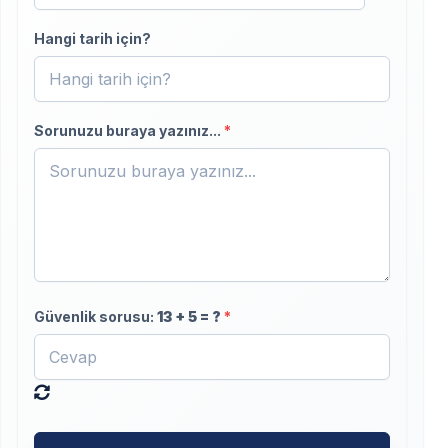
+90
Hangi tarih için?
Sorunuzu buraya yazınız...
*
Güvenlik sorusu:
13
+
5
= ?
*