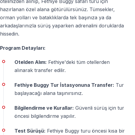
otelinizden alınıp, Fethiye Buggy safari turu için
Evet — tur rehberlidir, kask verilir ve güvenlik kuralları
hazırlanan özel alana götürülürsünüz. Tümsekler,
tur öncesinde detaylı şekilde anlatılır.
orman yolları ve bataklıklarda tek başınıza ya da
arkadaşlarınızla sürüş yaparken adrenalini doruklarda
Ne giymeliyim?
hissedin.
— Rahat kıyafetler
Program Detayları:
— Kapalı ayakkabı
— Tozlanabilecek veya çamur olabilecek kıyafetler
Otelden Alım:
Fethiye'deki tüm otellerden
alınarak transfer edilir.
Fotoğraflar fiyata dahil mi?
Fethiye Buggy Tur İstasyonuna Transfer:
Tur
Hayır — profesyonel fotoğraf ve videolar isteğe bağlı
başlayacağı alana taşınırsınız.
olarak tur sonunda satın alınır.
Bilgilendirme ve Kurallar:
Güvenli sürüş için tur
Çocuklar katılabilir mi?
öncesi bilgilendirme yapılır.
Evet — belirlenen minimum yaş şartını sağlayan
çocuklar yolcu olarak katılabilir.
Test Sürüşü:
Fethiye Buggy turu öncesi kısa bir