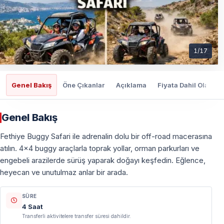
1
/
17
Genel Bakış
Öne Çıkanlar
Açıklama
Fiyata Dahil Olanlar
Genel Bakış
Fethiye Buggy Safari ile adrenalin dolu bir off-road macerasına
atılın. 4x4 buggy araçlarla toprak yollar, orman parkurları ve
engebeli arazilerde sürüş yaparak doğayı keşfedin. Eğlence,
heyecan ve unutulmaz anlar bir arada.
SÜRE
4 Saat
Transferli aktivitelere transfer süresi dahildir.