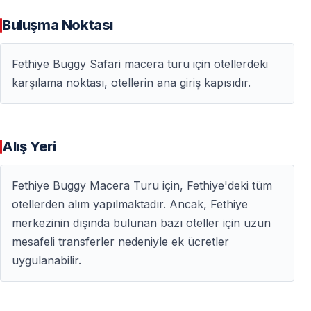
Tur Öncesi
Buluşma Noktası
— Otelden veya buluşma noktasından transfer
Fethiye Buggy Safari macera turu için otellerdeki
seçeneği
karşılama noktası, otellerin ana giriş kapısıdır.
— Güvenlik bilgilendirmesi ve araç tanıtımı
— Kısa deneme sürüşü
Tur Sırasında
Alış Yeri
— Rehber eşliğinde off-road sürüş
— Fotoğraf ve mola noktaları
Fethiye Buggy Macera Turu için, Fethiye'deki tüm
— Sürekli rehber kontrolü
otellerden alım yapılmaktadır. Ancak, Fethiye
merkezinin dışında bulunan bazı oteller için uzun
Tur Sonrası
mesafeli transferler nedeniyle ek ücretler
uygulanabilir.
— Dönüş transferi
— Fotoğraf ve video izleme imkânı