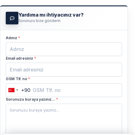
Yardıma mı ihtiyacınız var?
Sorunuzu bize gönderin
Adınız
*
Email adresiniz
*
GSM Tlf. no
*
+90
Turkey
+90
Sorunuzu buraya yazınız...
*