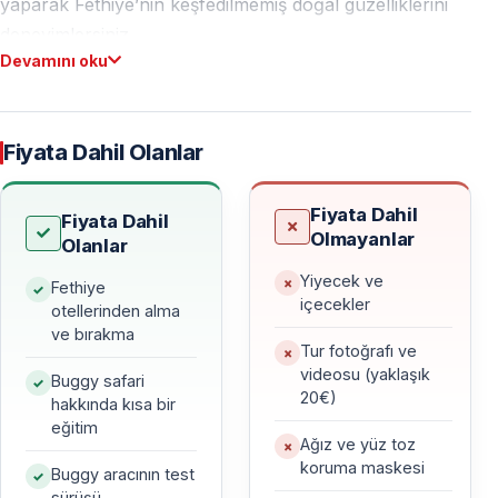
yaparak Fethiye’nin keşfedilmemiş doğal güzelliklerini
deneyimlersiniz.
Devamını oku
Neden Fethiye Buggy Safari?
Bu tur, yüksek heyecan sunarken herkes için erişilebilir
Fiyata Dahil Olanlar
olacak şekilde planlanmıştır — off-road deneyimi
gerekmez.
Fiyata Dahil
Fiyata Dahil
Olmayanlar
Olanlar
— Doğal arazide sürüş keyfi
— Dağ, orman ve kırsal manzaralar
Yiyecek ve
Fethiye
içecekler
— Güvenliği ön planda tutan profesyonel rehberlik
otellerinden alma
ve bırakma
— Hem macera arayanlara hem ilk kez deneyeceklere
Tur fotoğrafı ve
uygun
videosu (yaklaşık
Buggy safari
20€)
hakkında kısa bir
eğitim
Ağız ve yüz toz
Buggy Safari Deneyimi Detayları
koruma maskesi
Buggy aracının test
sürüşü