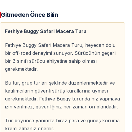
— Yolcular için ehliyet gerekmez
Gitmeden Önce Bilin
Rehberli & Güvenli Tur
Fethiye Buggy Safari Macera Turu
Tur boyunca deneyimli safari rehberleri gruba eşlik
eder, sürüş kurallarını açıklar ve güvenliği sağlar.
Fethiye Buggy Safari Macera Turu, heyecan dolu
bir off-road deneyimi sunuyor. Sürücünün geçerli
— Tur öncesi detaylı bilgilendirme
bir B sınıfı sürücü ehliyetine sahip olması
— Rehber eşliğinde konvoy sürüşü
gerekmektedir.
— Kask temini
— Parkura ve gruba uygun hız kontrolü
Bu tur, grup turları şeklinde düzenlenmektedir ve
katılımcıların güvenli sürüş kurallarına uyması
gerekmektedir. Fethiye Buggy turunda hız yapmaya
Bu Tur Kimler İçin Uygun?
izin verilmez, güvenliğiniz her zaman ön plandadır.
Fethiye Buggy Safari, aşırı zorluk içermeden eğlence
sunar.
Tur boyunca yanınıza biraz para ve güneş koruma
kremi almanız önerilir.