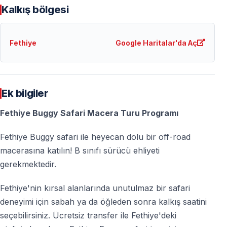
Kalkış bölgesi
Sıkça Sorulan Sorular — Fethiye Buggy Safari
Daha önce buggy kullandım mı, sorun olur mu?
Fethiye
Google Haritalar'da Aç
Hayır — temel araç kullanma bilgisi yeterlidir, parkur
yeni başlayanlara uygundur.
Ek bilgiler
Ehliyet zorunlu mu?
Fethiye Buggy Safari Macera Turu Programı
Evet — sürücüler için geçerli B sınıfı ehliyet zorunludur.
Yolcular için gerekmez.
Fethiye Buggy safari ile heyecan dolu bir off-road
macerasına katılın! B sınıfı sürücü ehliyeti
Bir buggy araca iki kişi binebilir mi?
gerekmektedir.
Evet — buggy araçlar genellikle bir sürücü ve bir yolcu
Fethiye'nin kırsal alanlarında unutulmaz bir safari
kapasitelidir.
deneyimi için sabah ya da öğleden sonra kalkış saatini
seçebilirsiniz. Ücretsiz transfer ile Fethiye'deki
Tur güvenli mi?