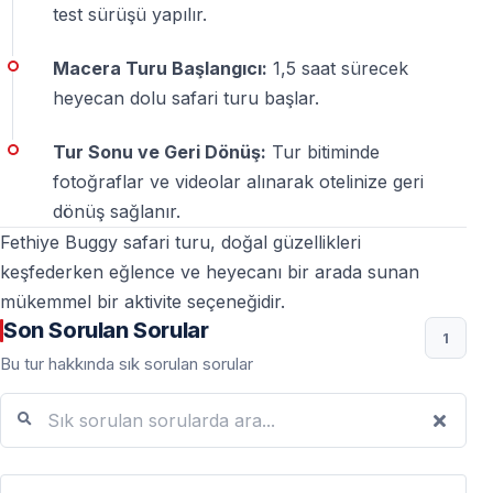
test sürüşü yapılır.
Hava durumu turu etkiler mi?
Macera Turu Başlangıcı:
1,5 saat sürecek
Tur çoğu hava koşulunda yapılır — güvenlik nedeniyle
heyecan dolu safari turu başlar.
rota gerektiğinde değiştirilebilir.
Tur Sonu ve Geri Dönüş:
Tur bitiminde
fotoğraflar ve videolar alınarak otelinize geri
Fethiye Buggy Safari Macera Turu — doğanın
dönüş sağlanır.
içinde adrenalin, her parkurda unutulmaz anlar.
Fethiye Buggy safari turu, doğal güzellikleri
keşfederken eğlence ve heyecanı bir arada sunan
mükemmel bir aktivite seçeneğidir.
Son Sorulan Sorular
1
Bu tur hakkında sık sorulan sorular
Sık sorulan sorularda ara...